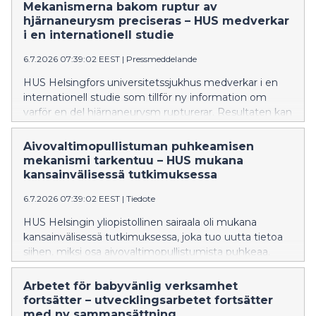
Mekanismerna bakom ruptur av
hjärnaneurysm preciseras – HUS medverkar
i en internationell studie
6.7.2026 07:39:02 EEST
|
Pressmeddelande
HUS Helsingfors universitetssjukhus medverkar i en
internationell studie som tillför ny information om
varför en del hjärnaneurysm rupturerar. Resultaten kan
i framtiden bidra till att bättre än i nuläget identifiera
aneurysmen med störst rupturrisk och stödja
Aivovaltimopullistuman puhkeamisen
utvecklingen av nya läkemedelsbehandlingar. Studien
mekanismi tarkentuu – HUS mukana
har publicerats i den ansedda tidskriften Nature
kansainvälisessä tutkimuksessa
Neuroscience.
6.7.2026 07:39:02 EEST
|
Tiedote
HUS Helsingin yliopistollinen sairaala oli mukana
kansainvälisessä tutkimuksessa, joka tuo uutta tietoa
siihen, miksi osa aivovaltimopullistumista puhkeaa.
Tulokset voivat tulevaisuudessa auttaa tunnistamaan
nykyistä paremmin ne pullistumat, joiden
Arbetet för babyvänlig verksamhet
puhkeamisriski on suurin ja tukemaan uusien
fortsätter – utvecklingsarbetet fortsätter
lääkehoitojen kehittämistä. Tutkimus on julkaistu
med ny sammansättning