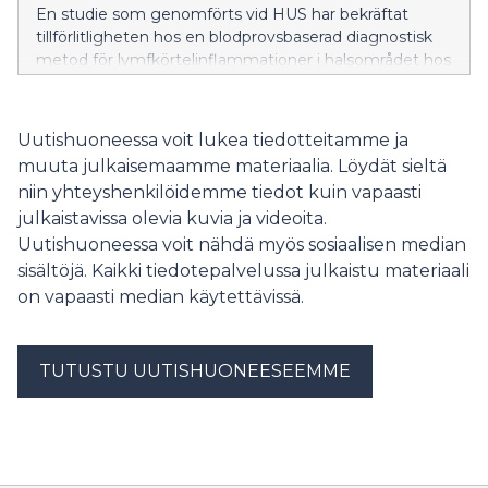
En studie som genomförts vid HUS har bekräftat
tillförlitligheten hos en blodprovsbaserad diagnostisk
metod för lymfkörtelinflammationer i halsområdet hos
barn som orsakas av miljömykobakterier. Ett blodprov
är ett snabbare och för patienten mer skonsamt sätt
att säkerställa diagnosen än invasiva metoder, såsom
Uutishuoneessa voit lukea tiedotteitamme ja
vävnadsprovtagning.
muuta julkaisemaamme materiaalia. Löydät sieltä
niin yhteyshenkilöidemme tiedot kuin vapaasti
julkaistavissa olevia kuvia ja videoita.
Uutishuoneessa voit nähdä myös sosiaalisen median
sisältöjä. Kaikki tiedotepalvelussa julkaistu materiaali
on vapaasti median käytettävissä.
TUTUSTU UUTISHUONEESEEMME