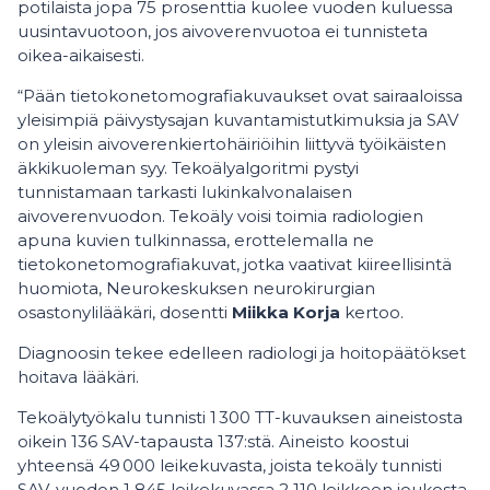
potilaista jopa 75 prosenttia kuolee vuoden kuluessa
uusintavuotoon, jos aivoverenvuotoa ei tunnisteta
oikea-aikaisesti.
“Pään tietokonetomografiakuvaukset ovat sairaaloissa
yleisimpiä päivystysajan kuvantamistutkimuksia ja SAV
on yleisin aivoverenkiertohäiriöihin liittyvä työikäisten
äkkikuoleman syy. Tekoälyalgoritmi pystyi
tunnistamaan tarkasti lukinkalvonalaisen
aivoverenvuodon. Tekoäly voisi toimia radiologien
apuna kuvien tulkinnassa, erottelemalla ne
tietokonetomografiakuvat, jotka vaativat kiireellisintä
huomiota, Neurokeskuksen neurokirurgian
osastonylilääkäri, dosentti
Miikka Korja
kertoo.
Diagnoosin tekee edelleen radiologi ja hoitopäätökset
hoitava lääkäri.
Tekoälytyökalu tunnisti 1 300 TT-kuvauksen aineistosta
oikein 136 SAV-tapausta 137:stä. Aineisto koostui
yhteensä 49 000 leikekuvasta, joista tekoäly tunnisti
SAV-vuodon 1 845 leikekuvassa 2 110 leikkeen joukosta.