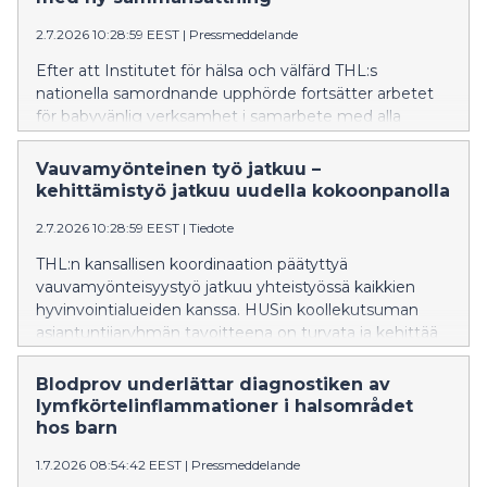
arvostetussa Nature Neuroscience -lehdessä.
2.7.2026 10:28:59 EEST
|
Pressmeddelande
Efter att Institutet för hälsa och välfärd THL:s
nationella samordnande upphörde fortsätter arbetet
för babyvänlig verksamhet i samarbete med alla
välfärdsområden. Målet för den sakkunniggrupp som
HUS har sammankallat är att trygga och utveckla
Vauvamyönteinen työ jatkuu –
babyvänlig vård i hela landet.
kehittämistyö jatkuu uudella kokoonpanolla
2.7.2026 10:28:59 EEST
|
Tiedote
THL:n kansallisen koordinaation päätyttyä
vauvamyönteisyystyö jatkuu yhteistyössä kaikkien
hyvinvointialueiden kanssa. HUSin koollekutsuman
asiantuntijaryhmän tavoitteena on turvata ja kehittää
vauvamyönteistä hoitoa koko maassa.
Blodprov underlättar diagnostiken av
lymfkörtelinflammationer i halsområdet
hos barn
1.7.2026 08:54:42 EEST
|
Pressmeddelande