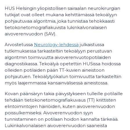
HUS Helsingin yliopistollisen sairaalan neurokirurgian
tutkijat ovat olleet mukana kehittämässä tekoälyyn
pohjautuvaa algoritmia, joka tunnistaa tehokkaasti
tietokonetomografiakuvista lukinkalvonalaisen
aivoverenvuodon (SAV).
Arvostetussa
Neurology-lehdessä
julkaistussa
tutkimuksessa tarkasteltiin tekoälyyn perustuvan
algoritmin toimivuutta aivoverenvuotopotilaiden
diagnostiikassa. Tekoälyä opetettiin HUSissa hoidossa
olleiden potilaiden pään TT-kuvien aineistoon
pohjautuen. Tekoälytyökalun toimivuutta tarkasteltiin
myös laajemmassa kansainvälisessä aineistossa.
Kovan päänsäryn takia päivystykseen tulleille potilaille
tehdään tietokonetomografiakuvaus (TT) kriittisten
elintoimintojen häiriöiden, kuten aivoverenvuodon
poissulkemiseksi. Aivoverenvuodon syyn
tunnistaminen on potilaan hoidon kannalta tärkeää.
Lukinkalvonalaisen aivoverenvuodon saaneista