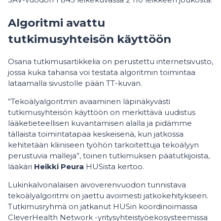
Algoritmi avattu
tutkimusyhteisön käyttöön
Osana tutkimusartikkelia on perustettu internetsivusto,
jossa kuka tahansa voi testata algoritmin toimintaa
lataamalla sivustolle pään TT-kuvan.
”Tekoälyalgoritmin avaaminen läpinäkyvästi
tutkimusyhteisön käyttöön on merkittävä uudistus
lääketieteellisen kuvantamisen alalla ja pidämme
tällaista toimintatapaa keskeisenä, kun jatkossa
kehitetään kliiniseen työhön tarkoitettuja tekoälyyn
perustuvia malleja”, toinen tutkimuksen päätutkijoista,
lääkäri
Heikki Peura
HUSista kertoo.
Lukinkalvonalaisen aivoverenvuodon tunnistava
tekoälyalgoritmi on jaettu avoimesti jatkokehitykseen.
Tutkimusryhmä on jatkanut HUSin koordinoimassa
CleverHealth Network -yritysyhteistyöekosysteemissa