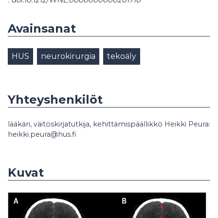
Avainsanat
HUS
neurokirurgia
tekoäly
Yhteyshenkilöt
lääkäri, väitöskirjatutkija, kehittämispäällikkö Heikki Peura:
heikki.peura@hus.fi
Kuvat