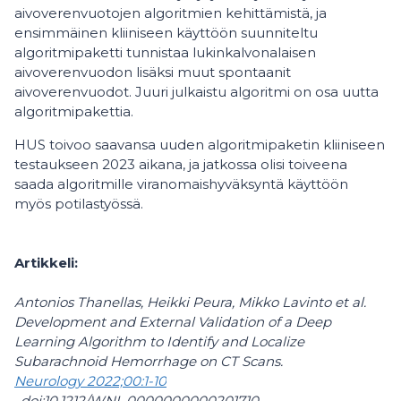
aivoverenvuotojen algoritmien kehittämistä, ja
ensimmäinen kliiniseen käyttöön suunniteltu
algoritmipaketti tunnistaa lukinkalvonalaisen
aivoverenvuodon lisäksi muut spontaanit
aivoverenvuodot. Juuri julkaistu algoritmi on osa uutta
algoritmipakettia.
HUS toivoo saavansa uuden algoritmipaketin kliiniseen
testaukseen 2023 aikana, ja jatkossa olisi toiveena
saada algoritmille viranomaishyväksyntä käyttöön
myös potilastyössä.
Artikkeli:
Antonios Thanellas, Heikki Peura, Mikko Lavinto et al.
Development and External Validation of a Deep
Learning Algorithm to Identify and Localize
Subarachnoid Hemorrhage on CT Scans.
Neurology 2022;00:1-10
. doi:10.1212/WNL.0000000000201710