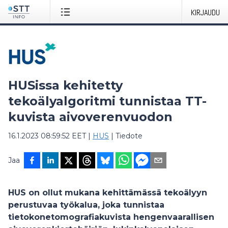
KIRJAUDU
HUSissa kehitetty
tekoälyalgoritmi tunnistaa TT-
kuvista aivoverenvuodon
16.1.2023 08:59:52 EET
|
HUS
|
Tiedote
Jaa
HUS on ollut mukana kehittämässä tekoälyyn
perustuvaa työkalua, joka tunnistaa
tietokonetomografiakuvista hengenvaarallisen