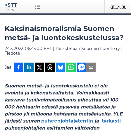
KIRJAUDU
Kaksinaismoralismia Suomen
metsä- ja luontokeskustelussa?
24.3.2023 06:45:00 EET
|
Pelastetaan Suomen Luonto ry
|
Tiedote
Jaa
Suomen metsä- ja luontokeskustelu ei ole
avointa ja kokonaisvaltaista. Voimakkaasti
kasvava tuulivoimateollisuus aiheuttaa yli 100
000 hehtaarin edestä pysyvää metsäkatoa ja
pirstoo yli miljoona hehtaaria metsäalueita.
YLE
järjesti suuren
puheenjohtajatentin
ja
tarkasti
puheenjohtajien esittämien väitteiden