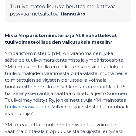
Tuulivoimateollisuus aiheuttaa merkittävää
pysyvää metsäkatoa.
Hannu Aro.
Miksi Ympäristöministeriö ja YLE vähättelevät
tuulivoim
ateollisuuden
vaikutuksia metsiin?
Ympäristöministeriö (YM) on viranomainen, joka
säätelee tuulivoimarakentamista ja ympäristöasioita.
YM:n mukaan heillä ei ole kuitenkaan virallisia lukuja
tuulivoimaloiden vaatimasta pinta-alasta, mutta heille
toimitettujen selvitysten perusteella voimala
huoltoreitteineen ilman sähkön siirtoa vaatii tilaa 1-1.5
ha. Selvityksen antaja saattaa olla etujärjestö Suomen
Tuulivoimayhdistys Ry, jonka nettisivuja YM mainostaa
tuulivoimasivuillaan
. Milloin etujärjestöstä tuli neutraali
asiantuntija?
YM toteaa, että lopullinen toimivan tuulivoimalan
vaatima pinta-ala riippuu useista tekijöistä, erityisesti