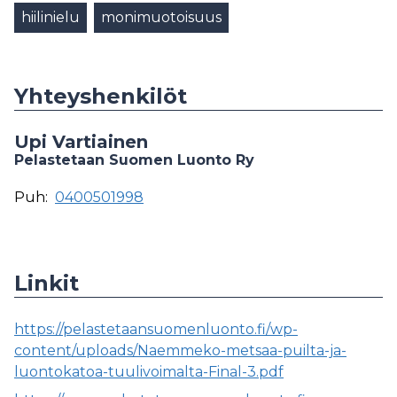
hiilinielu
monimuotoisuus
Yhteyshenkilöt
Upi Vartiainen
Pelastetaan Suomen Luonto Ry
Puh:
0400501998
Linkit
https://pelastetaansuomenluonto.fi/wp-
content/uploads/Naemmeko-metsaa-puilta-ja-
luontokatoa-tuulivoimalta-Final-3.pdf