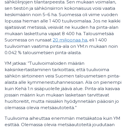
sähkölinjojen tilantarpeesta. Sen mukaan voimalan,
sen tiestön ja sähkönsiirron kokonaisuus voisi vaatia
keskimäärin noin 5–6 ha. Suomessa oli viime vuoden
lopussa hieman alle 1 400 tuulivoimalaa. Jos ne kaikki
sijaitsisivat metsissä, veisivät ne kuuden ha pinta-alan
mukaan laskettuna vajaat 8 400 ha. Talousmetsää
Suomessa on runsaat
20 miljoonaa ha
, eli 1 400
tuulivoiman vaatima pinta-ala on YM:n mukaan noin
0.042 % talousmetsien pinta-alasta.
YM jatkaa: ’’Tuulivoimaloiden määrän
kaksinkertaistaminen tarkoittaisi, että tuulivoima
sähkön siirtoineen veisi Suomen talousmetsien pinta-
alasta alle kymmenestuhannesosan. Ala on pienempi
kuin Kehä 1:n sisäpuolelle jäävä alue. Pinta-ala kasvaa
jossain määrin kun mukaan lasketaan tarvittavat
huoltoreitit, mutta niissäkin hyödynnetään pääosin jo
olemassa olevia metsäautoteitä.’’
Tuulivoima aiheuttaa enemmän metsäkatoa kuin YM
esittää. Olemassa olevia metsäautoteitä joudutaan