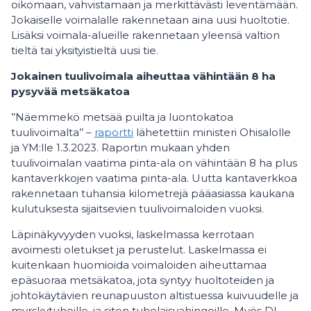
oikomaan, vahvistamaan ja merkittävästi leventämään.
Jokaiselle voimalalle rakennetaan aina uusi huoltotie.
Lisäksi voimala-alueille rakennetaan yleensä valtion
tieltä tai yksityistieltä uusi tie.
Jokainen tuulivoimala aiheuttaa vähintään 8 ha
pysyvää metsäkatoa
’’Näemmekö metsää puilta ja luontokatoa
tuulivoimalta’’ –
raportti
lähetettiin ministeri Ohisalolle
ja YM:lle 1.3.2023. Raportin mukaan yhden
tuulivoimalan vaatima pinta-ala on vähintään 8 ha plus
kantaverkkojen vaatima pinta-ala. Uutta kantaverkkoa
rakennetaan tuhansia kilometrejä pääasiassa kaukana
kulutuksesta sijaitsevien tuulivoimaloiden vuoksi.
Läpinäkyvyyden vuoksi, laskelmassa kerrotaan
avoimesti oletukset ja perustelut. Laskelmassa ei
kuitenkaan huomioida voimaloiden aiheuttamaa
epäsuoraa metsäkatoa, jota syntyy huoltoteiden ja
johtokäytävien reunapuuston altistuessa kuivuudelle ja
myrskytuhoille, ja siten tuholaisvahingoille. Myös DI