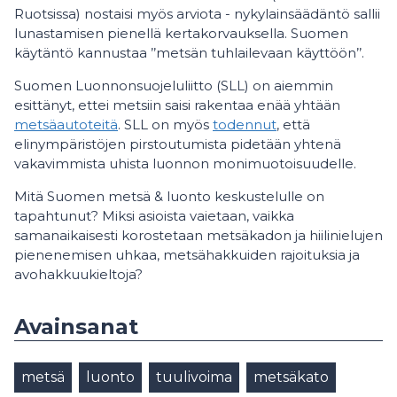
Ruotsissa) nostaisi myös arviota - nykylainsäädäntö sallii
lunastamisen pienellä kertakorvauksella. Suomen
käytäntö kannustaa ’’metsän tuhlailevaan käyttöön’’.
Suomen Luonnonsuojeluliitto (SLL) on aiemmin
esittänyt, ettei metsiin saisi rakentaa enää yhtään
metsäautoteitä
. SLL on myös
todennut
, että
elinympäristöjen pirstoutumista pidetään yhtenä
vakavimmista uhista luonnon monimuotoisuudelle.
Mitä Suomen metsä & luonto keskustelulle on
tapahtunut? Miksi asioista vaietaan, vaikka
samanaikaisesti korostetaan metsäkadon ja hiilinielujen
pienenemisen uhkaa, metsähakkuiden rajoituksia ja
avohakkuukieltoja?
Avainsanat
metsä
luonto
tuulivoima
metsäkato