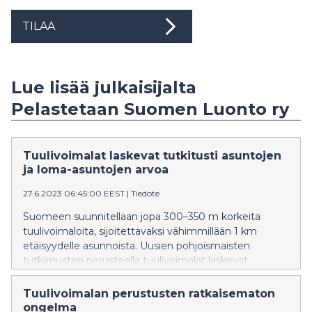
TILAA
Lue lisää julkaisijalta
Pelastetaan Suomen Luonto ry
Tuulivoimalat laskevat tutkitusti asuntojen
ja loma-asuntojen arvoa
27.6.2023 06:45:00 EEST
|
Tiedote
Suomeen suunnitellaan jopa 300–350 m korkeita
tuulivoimaloita, sijoitettavaksi vähimmillään 1 km
etäisyydelle asunnoista. Uusien pohjoismaisten
tutkimusten perusteella tuulivoimalat laskevat
kiinteistön arvoa sitä enemmän, mitä lähempänä
kiinteistöä (erityisesti etäisyyksillä 0–3 km), ja mitä
Tuulivoimalan perustusten ratkaisematon
useammasta ja korkeammista voimaloista on kyse.
ongelma