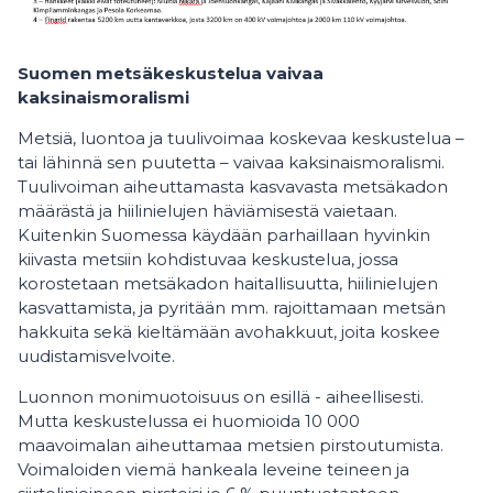
Suomen metsäkeskustelua vaivaa
kaksinaismoralismi
Metsiä, luontoa ja tuulivoimaa koskevaa keskustelua –
tai lähinnä sen puutetta – vaivaa kaksinaismoralismi.
Tuulivoiman aiheuttamasta kasvavasta metsäkadon
määrästä ja hiilinielujen häviämisestä vaietaan.
Kuitenkin Suomessa käydään parhaillaan hyvinkin
kiivasta metsiin kohdistuvaa keskustelua, jossa
korostetaan metsäkadon haitallisuutta, hiilinielujen
kasvattamista, ja pyritään mm. rajoittamaan metsän
hakkuita sekä kieltämään avohakkuut, joita koskee
uudistamisvelvoite.
Luonnon monimuotoisuus on esillä - aiheellisesti.
Mutta keskustelussa ei huomioida 10 000
maavoimalan aiheuttamaa metsien pirstoutumista.
Voimaloiden viemä hankeala leveine teineen ja