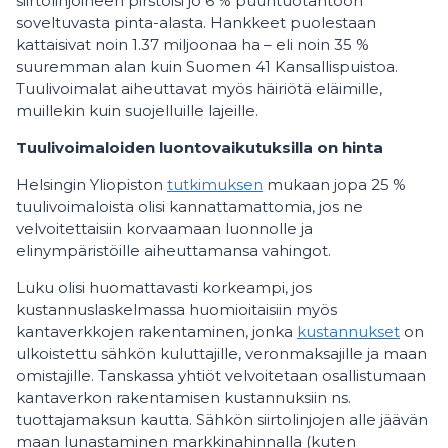
siirtolinjoineen pirstoisi jo 6 % puuntuotantoon
soveltuvasta pinta-alasta. Hankkeet puolestaan
kattaisivat noin 1.37 miljoonaa ha – eli noin 35 %
suuremman alan kuin Suomen 41 Kansallispuistoa.
Tuulivoimalat aiheuttavat myös häiriötä eläimille,
muillekin kuin suojelluille lajeille.
Tuulivoimaloiden luontovaikutuksilla on hinta
Helsingin Yliopiston
tutkimuksen
mukaan jopa 25 %
tuulivoimaloista olisi kannattamattomia, jos ne
velvoitettaisiin korvaamaan luonnolle ja
elinympäristöille aiheuttamansa vahingot.
Luku olisi huomattavasti korkeampi, jos
kustannuslaskelmassa huomioitaisiin myös
kantaverkkojen rakentaminen, jonka
kustannukset
on
ulkoistettu sähkön kuluttajille, veronmaksajille ja maan
omistajille. Tanskassa yhtiöt velvoitetaan osallistumaan
kantaverkon rakentamisen kustannuksiin ns.
tuottajamaksun kautta. Sähkön siirtolinjojen alle jäävän
maan lunastaminen markkinahinnalla (kuten