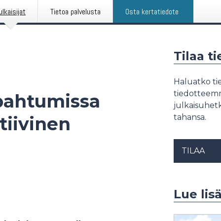
ulkaisijat
Tietoa palvelusta
Osta kertatiedote
Tilaa t
Haluatko tie
tiedotteemme
pahtumissa
julkaisuhetk
tahansa.
tiivinen
TILAA
Lue lis