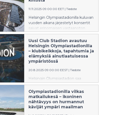
kiitosta
seminaareille ja yksityistilaisuuksille.
11.11.2025 09:00:00 EET
|
Tiedote
Helsingin Olympiastadionilla kuluvan
vuoden aikana järjestetyt konsertit
saivat erinomaisen vastaanoton
yleisöltä. Kaikkien vastaajien Net
Promoter Score (NPS) oli 77 ja
Uusi Club Stadion avautuu
tapahtumien yleisarvosana 4,5/5,
Helsingin Olympiastadionilla
mikä kuvastaa erittäin korkeaa
– klubikeikkoja, tapahtumia ja
kävijätyytyväisyyttä.
elämyksiä ainutlaatuisessa
ympäristössä
20.8.2025 09:00:00 EEST
|
Tiedote
Helsingin Olympiastadion saa
uudenlaista elämää, kun ikonisen
maamerkin sydämeen
Olympiastadionilla vilkas
valmistuneen Club Stadionin,
matkailukesä – ikoninen
musiikki- ja tapahtumaklubin,
nähtävyys on hurmannut
toiminta käynnistyy. Syksyllä 2025
kävijät ympäri maailman
lavalle nousee monipuolinen kattaus