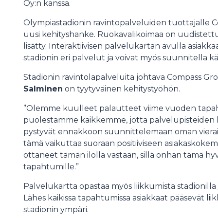
Oy:n kanssa.
Olympiastadionin ravintopalveluiden tuottajalle 
uusi kehityshanke. Ruokavalikoimaa on uudistettu 
lisätty. Interaktiivisen palvelukartan avulla asiak
stadionin eri palvelut ja voivat myös suunnitella
Stadionin ravintolapalveluita johtava Compass Gr
Salminen
on tyytyväinen kehitystyöhön.
”Olemme kuulleet palautteet viime vuoden tap
puolestamme kaikkemme, jotta palvelupisteiden lö
pystyvät ennakkoon suunnittelemaan oman vierailu
tämä vaikuttaa suoraan positiiviseen asiakaskoke
ottaneet tämän ilolla vastaan, sillä onhan tämä hyv
tapahtumille.”
Palvelukartta opastaa myös liikkumista stadionilla
Lähes kaikissa tapahtumissa asiakkaat pääsevät l
stadionin ympäri.