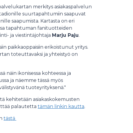
alvelukartan merkitys asiakaspalvelun
tadionille suurtapahtumiin saapuvat
nille saapumista. Kartasta on eri
ssa tapahtuman fanituotteiden
ti- ja viestintäjohtaja
Marju Paju
.
siin paikkaoppaisiin erikoistunut yritys.
rtan toteuttavaksi ja yhteistyö on
 näin ikonisessa kohteessa ja
lussa ja näemme tässä myös
välistyvänä tuoteyrityksenä."
 sitä kehitetään asiakaskokemusten
ettää palautetta
tämän linkin kautta
.
an
tästä