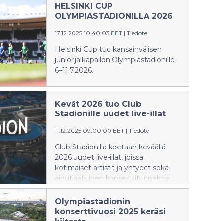
HELSINKI CUP
OLYMPIASTADIONILLA 2026
17.12.2025 10:40:03 EET
|
Tiedote
Helsinki Cup tuo kansainvälisen
juniorijalkapallon Olympiastadionille
6–11.7.2026.
Kevät 2026 tuo Club
Stadionille uudet live-illat
11.12.2025 09:00:00 EET
|
Tiedote
Club Stadionilla koetaan keväällä
2026 uudet live-illat, joissa
kotimaiset artistit ja yhtyeet sekä
ainutlaatuinen konserttitunnelma
kohtaavat Olympiastadionilla. Club
Stadion avattiin kuluvana vuonna
Olympiastadionin
monikäyttöisenä tapahtumatilana,
konserttivuosi 2025 keräsi
joka soveltuu konserteille,