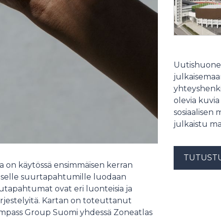
Uutishuonee
julkaisemaam
yhteyshenki
olevia kuvia
sosiaalisen 
julkaistu ma
TUTUST
ta on käytössä ensimmäisen kerran
iselle suurtapahtumille luodaan
lutapahtumat ovat eri luonteisia ja
rjestelyitä. Kartan on toteuttanut
Compass Group Suomi yhdessä Zoneatlas