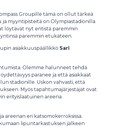
Compass Groupille tämä on ollut tärkeä
ja myyntipisteitä on Olympiastadionilla
kaat löytävät nyt entistä paremmin
 käyntinsä paremmin etukäteen.
oupin asiakkuuspäällikkö
Sari
ahtumista. Olemme halunneet tehdä
ydettävyys paranee ja että asiakkaat
n stadionille. Uskon vahvasti, että
mukseen. Myös tapahtumajärjestäjät ovat
in erityislaatuinen areena
 ja areenan eri katsomokerroksissa.
iikkumaan lipuntarkastuksen jälkeen