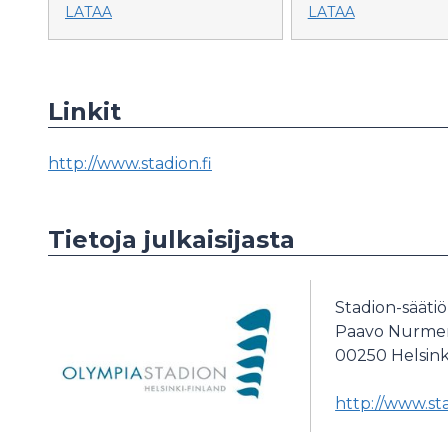
LATAA
LATAA
Linkit
http://www.stadion.fi
Tietoja julkaisijasta
Stadion-säätiö
Paavo Nurmen 
00250
Helsink
http://www.sta