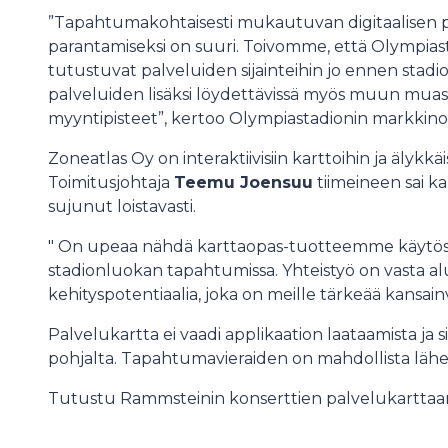
”Tapahtumakohtaisesti mukautuvan digitaalisen p
parantamiseksi on suuri. Toivomme, että Olympias
tutustuvat palveluiden sijainteihin jo ennen stadio
palveluiden lisäksi löydettävissä myös muun mua
myyntipisteet”, kertoo Olympiastadionin markkinoin
Zoneatlas Oy on interaktiivisiin karttoihin ja älykkäi
Toimitusjohtaja
Teemu Joensuu
tiimeineen sai ka
sujunut loistavasti.
" On upeaa nähdä karttaopas-tuotteemme käytössä
stadionluokan tapahtumissa. Yhteistyö on vasta a
kehityspotentiaalia, joka on meille tärkeää kansain
Palvelukartta ei vaadi applikaation laataamista ja
pohjalta. Tapahtumavieraiden on mahdollista läh
Tutustu Rammsteinin konserttien palvelukartta