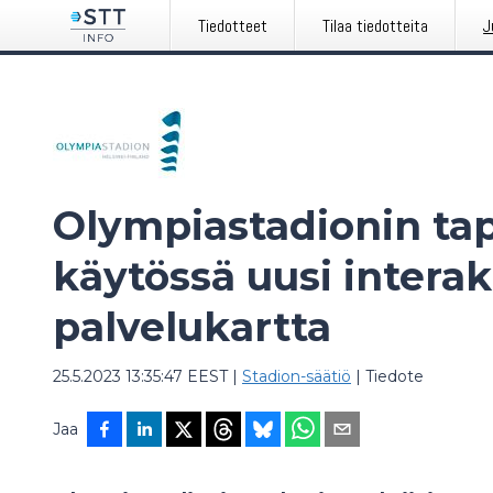
Tiedotteet
Tilaa tiedotteita
J
Olympiastadionin ta
käytössä uusi interak
palvelukartta
25.5.2023 13:35:47 EEST
|
Stadion-säätiö
|
Tiedote
Jaa