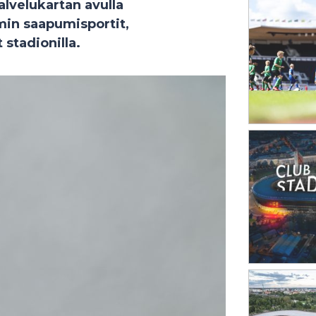
lvelukartan avulla
min saapumisportit,
 stadionilla.