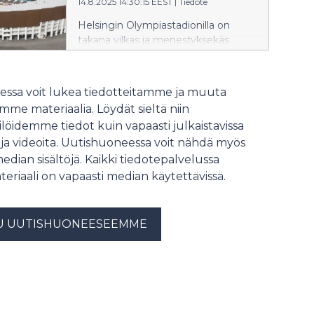
14.8.2025 14:30:15 EEST
|
Tiedote
kotimaisia artisteja.
Helsingin Olympiastadionilla on
takana vilkas ja menestyksekäs
vierailijakesä. Uudistetut tilat, kattava
tapahtumatarjonta sekä
monipuoliset matkailija- ja
ssa voit lukea tiedotteitamme ja muuta
vierailijapalvelut houkuttelivat kesä–
me materiaalia. Löydät sieltä niin
heinäkuussa stadionille 200 000
löidemme tiedot kuin vapaasti julkaistavissa
kävijää.
 ja videoita. Uutishuoneessa voit nähdä myös
median sisältöjä. Kaikki tiedotepalvelussa
teriaali on vapaasti median käytettävissä.
U UUTISHUONEESEEMME