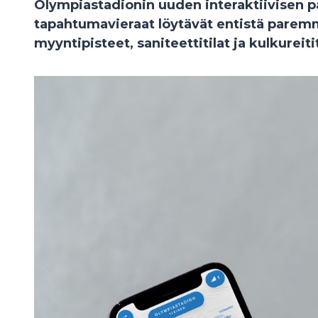
Olympiastadionin uuden interaktiivisen pa
tapahtumavieraat löytävät entistä parem
myyntipisteet, saniteettitilat ja kulkureitit