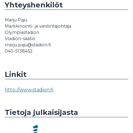
Yhteyshenkilöt
Marju Paju
Markkinointi- ja viestintäjohtaja
Olympiastadion
Stadion-säätiö
marju.paju@stadion.fi
040-5138452
Linkit
http://www.stadion.fi
Tietoja julkaisijasta