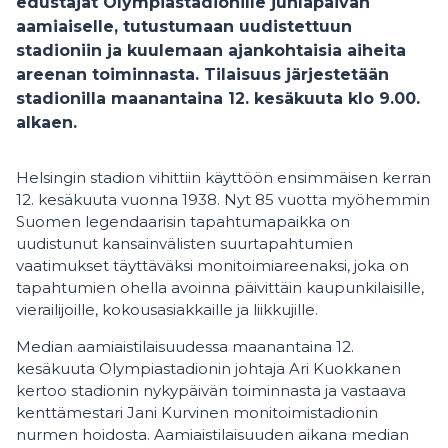
edustajat Olympiastadionille juhlapäivän
aamiaiselle, tutustumaan uudistettuun
stadioniin ja kuulemaan ajankohtaisia aiheita
areenan toiminnasta. Tilaisuus järjestetään
stadionilla maanantaina 12. kesäkuuta klo 9.00.
alkaen.
Helsingin stadion vihittiin käyttöön ensimmäisen kerran
12. kesäkuuta vuonna 1938. Nyt 85 vuotta myöhemmin
Suomen legendaarisin tapahtumapaikka on
uudistunut kansainvälisten suurtapahtumien
vaatimukset täyttäväksi monitoimiareenaksi, joka on
tapahtumien ohella avoinna päivittäin kaupunkilaisille,
vierailijoille, kokousasiakkaille ja liikkujille.
Median aamiaistilaisuudessa maanantaina 12.
kesäkuuta Olympiastadionin johtaja Ari Kuokkanen
kertoo stadionin nykypäivän toiminnasta ja vastaava
kenttämestari Jani Kurvinen monitoimistadionin
nurmen hoidosta. Aamiaistilaisuuden aikana median