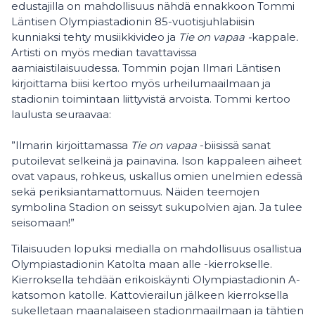
edustajilla on mahdollisuus nähdä ennakkoon Tommi
Läntisen Olympiastadionin 85-vuotisjuhlabiisin
kunniaksi tehty musiikkivideo ja
Tie on vapaa -
kappale
.
Artisti on myös median tavattavissa
aamiaistilaisuudessa. Tommin pojan Ilmari Läntisen
kirjoittama biisi kertoo myös urheilumaailmaan ja
stadionin toimintaan liittyvistä arvoista. Tommi kertoo
laulusta seuraavaa:
”Ilmarin kirjoittamassa
Tie on vapaa
-biisissä sanat
putoilevat selkeinä ja painavina. Ison kappaleen aiheet
ovat vapaus, rohkeus, uskallus omien unelmien edessä
sekä periksiantamattomuus. Näiden teemojen
symbolina Stadion on seissyt sukupolvien ajan. Ja tulee
seisomaan!”
Tilaisuuden lopuksi medialla on mahdollisuus osallistua
Olympiastadionin Katolta maan alle -kierrokselle.
Kierroksella tehdään erikoiskäynti Olympiastadionin A-
katsomon katolle. Kattovierailun jälkeen kierroksella
sukelletaan maanalaiseen stadionmaailmaan ja tähtien