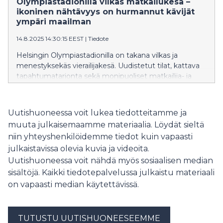
Olympiastadionilla vilkas matkailukesä –
kattaus kotimaisia artisteja.
ikoninen nähtävyys on hurmannut kävijät
ympäri maailman
14.8.2025 14:30:15 EEST
|
Tiedote
Helsingin Olympiastadionilla on takana vilkas ja
menestyksekäs vierailijakesä. Uudistetut tilat, kattava
tapahtumatarjonta sekä monipuoliset matkailija- ja
vierailijapalvelut houkuttelivat kesä–heinäkuussa
stadionille 200 000 kävijää.
Uutishuoneessa voit lukea tiedotteitamme ja
muuta julkaisemaamme materiaalia. Löydät sieltä
niin yhteyshenkilöidemme tiedot kuin vapaasti
julkaistavissa olevia kuvia ja videoita.
Uutishuoneessa voit nähdä myös sosiaalisen median
sisältöjä. Kaikki tiedotepalvelussa julkaistu materiaali
on vapaasti median käytettävissä.
TUTUSTU UUTISHUONEESEEMME