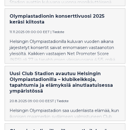
Stadion avattiin kuluvana vuonna monikäyttöisenä
tapahtumatilana, joka soveltuu konserteille,
seminaareille ja yksityistilaisuuksille.
Olympiastadionin konserttivuosi 2025
keräsi kiitosta
11.11.2025 09:00:00 EET
|
Tiedote
Helsingin Olympiastadionilla kuluvan vuoden aikana
järjestetyt konsertit saivat erinomaisen vastaanoton
yleisöltä. Kaikkien vastaajien Net Promoter Score
(NPS) oli 77 ja tapahtumien yleisarvosana 4,5/5, mikä
kuvastaa erittäin korkeaa kävijätyytyväisyyttä.
Uusi Club Stadion avautuu Helsingin
Olympiastadionilla – klubikeikkoja,
tapahtumia ja elämyksiä ainutlaatuisessa
ympäristössä
20.8.2025 09:00:00 EEST
|
Tiedote
Helsingin Olympiastadion saa uudenlaista elämää, kun
ikonisen maamerkin sydämeen valmistuneen Club
Stadionin, musiikki- ja tapahtumaklubin, toiminta
käynnistyy. Syksyllä 2025 lavalle nousee monipuolinen