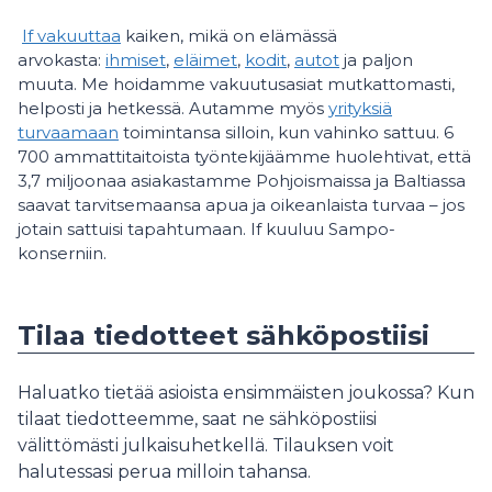
If vakuuttaa
kaiken, mikä on elämässä
arvokasta:
ihmiset
,
eläimet
,
kodit
,
autot
ja paljon
muuta. Me hoidamme vakuutusasiat mutkattomasti,
helposti ja hetkessä. Autamme myös
yrityksiä
turvaamaan
toimintansa silloin, kun vahinko sattuu. 6
700 ammattitaitoista työntekijäämme huolehtivat, että
3,7 miljoonaa asiakastamme Pohjoismaissa ja Baltiassa
saavat tarvitsemaansa apua ja oikeanlaista turvaa – jos
jotain sattuisi tapahtumaan. If kuuluu Sampo-
konserniin.
Tilaa tiedotteet sähköpostiisi
Haluatko tietää asioista ensimmäisten joukossa? Kun
tilaat tiedotteemme, saat ne sähköpostiisi
välittömästi julkaisuhetkellä. Tilauksen voit
halutessasi perua milloin tahansa.