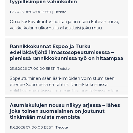
tyypillisimpiin vahinkoihin
1.7.2026 06:00:00 EEST
|
Tiedote
Oma kaskovakuutus auttaa ja on usein kätevin turva,
vaikka kolarin ulkomailla aiheuttaisi joku muu.
Rannikkokunnat Espoo ja Turku
edelläkävijöitä ilmastosopeutumisessa –
pienissä rannikkokunnissa työ on hitaampaa
23.6.2026 07:00:00 EEST
|
Tiedote
Sopeutuminen sään ääri-ilmiöiden voimistumiseen
etenee Suomessa eri tahtiin. Rannikkokunnissa
poliittisia päätöksissä ja toimintasuunnitelmissa ollaan
sisämaakuntia jäljessä, mutta sopeutuminen näkyy
useammin käytännön toimissa.
Asumiskulujen nousu näkyy arjessa – lähes
joka toinen suomalainen on joutunut
tinkimään muista menoista
11.6.2026 07:00:00 EEST
|
Tiedote