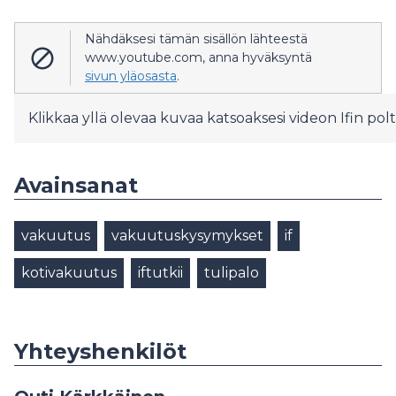
Nähdäksesi tämän sisällön lähteestä
www.youtube.com, anna hyväksyntä
sivun yläosasta
.
Klikkaa yllä olevaa kuvaa katsoaksesi videon Ifin polt
Avainsanat
vakuutus
vakuutuskysymykset
if
kotivakuutus
iftutkii
tulipalo
Yhteyshenkilöt