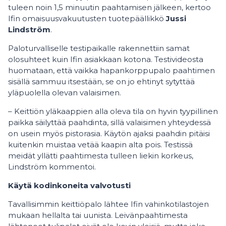
tuleen noin 1,5 minuutin paahtamisen jälkeen, kertoo
Ifin omaisuusvakuutusten tuotepäällikkö
Jussi
Lindström
.
Paloturvalliselle testipaikalle rakennettiin samat
olosuhteet kuin Ifin asiakkaan kotona. Testivideosta
huomataan, että vaikka hapankorppupalo paahtimen
sisällä sammuu itsestään, se on jo ehtinyt sytyttää
yläpuolella olevan valaisimen.
– Keittiön yläkaappien alla oleva tila on hyvin tyypillinen
paikka säilyttää paahdinta, sillä valaisimen yhteydessä
on usein myös pistorasia. Käytön ajaksi paahdin pitäisi
kuitenkin muistaa vetää kaapin alta pois. Testissä
meidät yllätti paahtimesta tulleen liekin korkeus,
Lindström kommentoi.
Käytä kodinkoneita valvotusti
Tavallisimmin keittiöpalo lähtee Ifin vahinkotilastojen
mukaan hellalta tai uunista. Leivänpaahtimesta