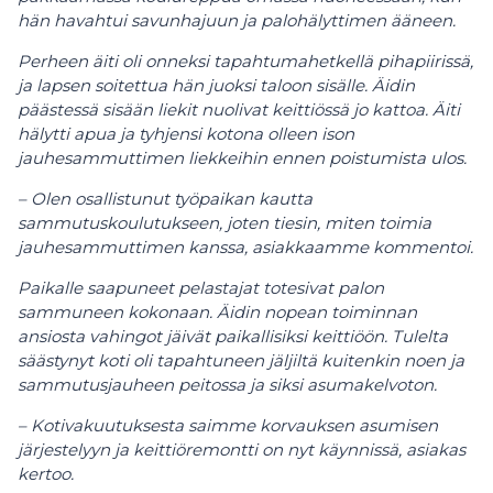
hän havahtui savunhajuun ja palohälyttimen ääneen.
Perheen äiti oli onneksi tapahtumahetkellä pihapiirissä,
ja lapsen soitettua hän juoksi taloon sisälle. Äidin
päästessä sisään liekit nuolivat keittiössä jo kattoa. Äiti
hälytti apua ja tyhjensi kotona olleen ison
jauhesammuttimen liekkeihin ennen poistumista ulos.
– Olen osallistunut työpaikan kautta
sammutuskoulutukseen, joten tiesin, miten toimia
jauhesammuttimen kanssa, asiakkaamme kommentoi.
Paikalle saapuneet pelastajat totesivat palon
sammuneen kokonaan. Äidin nopean toiminnan
ansiosta vahingot jäivät paikallisiksi keittiöön. Tulelta
säästynyt koti oli tapahtuneen jäljiltä kuitenkin noen ja
sammutusjauheen peitossa ja siksi asumakelvoton.
– Kotivakuutuksesta saimme korvauksen asumisen
järjestelyyn ja keittiöremontti on nyt käynnissä, asiakas
kertoo.