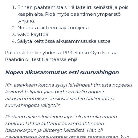
Ennen paahtamista siirrä laite irti seinästä ja pois
kaapin alta. Pidä myös paahtimen ympäristö
tyhjänä.
Noudata laitteen käyttöohjeita.
Valvo käyttöä.
Säilytä keittiössä alkusammutuskalustoa.
Palotesti tehtiin yhdessä PPK-Sähkö Oy:n kanssa.
Paahdin oli testitilanteessa ehjä.
Nopea alkusammutus esti suurvahingon
Ifin asiakkaan kotona syttyi leivänpaahtimesta nopeasti
levinnyt tulipalo, joka perheen äidin nopean
alkusammutuksen ansiosta saatiin hallintaan ja
suurvahingolta vältyttiin.
Perheen alakouluikäinen lapsi oli aamulla ennen
kouluun lähtöä laittanut leivänpaahtimeen
hapankorpun ja lähtenyt keittiöstä. Hän oli
pakkaamassa koulureppua omassa huoneessaan, kun