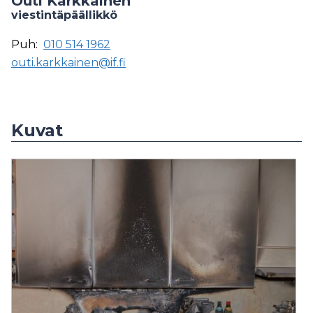
Outi Kärkkäinen
viestintäpäällikkö
Puh:
010 514 1962
outi.karkkainen@if.fi
Kuvat