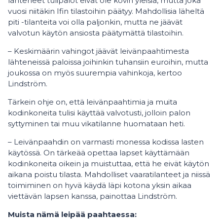
lähteneet tulipalot eivät ole kovin yleisiä, mutta joka
vuosi niitäkin Ifin tilastoihin päätyy. Mahdollisia läheltä
piti -tilanteita voi olla paljonkin, mutta ne jäävät
valvotun käytön ansiosta päätymättä tilastoihin.
– Keskimäärin vahingot jäävät leivänpaahtimesta
lähteneissä paloissa joihinkin tuhansiin euroihin, mutta
joukossa on myös suurempia vahinkoja, kertoo
Lindström.
Tärkein ohje on, että leivänpaahtimia ja muita
kodinkoneita tulisi käyttää valvotusti, jolloin palon
syttyminen tai muu vikatilanne huomataan heti.
– Leivänpaahdin on varmasti monessa kodissa lasten
käytössä. On tärkeää opettaa lapset käyttämään
kodinkoneita oikein ja muistuttaa, että he eivät käytön
aikana poistu tilasta. Mahdolliset vaaratilanteet ja niissä
toimiminen on hyvä käydä läpi kotona yksin aikaa
viettävän lapsen kanssa, painottaa Lindström.
Muista nämä leipää paahtaessa: