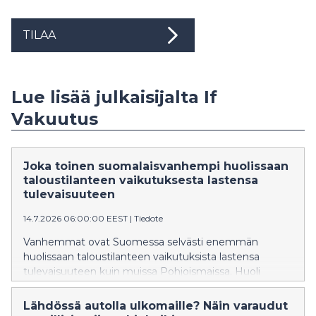
TILAA
Lue lisää julkaisijalta If
Vakuutus
Joka toinen suomalaisvanhempi huolissaan
taloustilanteen vaikutuksesta lastensa
tulevaisuuteen
14.7.2026 06:00:00 EEST
|
Tiedote
Vanhemmat ovat Suomessa selvästi enemmän
huolissaan taloustilanteen vaikutuksista lastensa
tulevaisuuteen kuin muissa Pohjoismaissa. Huoli
sosiaalisen median vaikutuksista puolestaan yhdistää
pohjoismaisia vanhempia.
Lähdössä autolla ulkomaille? Näin varaudut