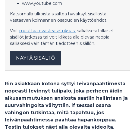
www.youtube.com
Katsomalla ulkoista sisältöä hyväksyt sisällöstä
vastaavan kolmannen osapuolen käyttöehdot.
Voit
muuttaa evästeasetuksiasi
salliaksesi tällaiset
sisällöt jatkossa tai voit klikata alla olevaa nappia
salliaksesi vain tämän tiedotteen sisällön.
NÄYTÄ SISÄLTÖ
Ifin asiakkaan kotona syttyi leivänpaahtimesta
nopeasti levinnyt tulipalo, joka perheen äidin
alkusammutuksen ansiosta saatiin hallintaan ja
suurvahingolta vältyttiin. If testasi osana
vahingon tutkintaa, mitä tapahtuu, jos
leivänpaahtimessa paahtaa hapankorppua.
Testin tulokset näet alla olevalta videolta.