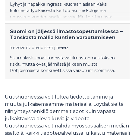
Lyhyt ja napakka ingressi -suoraan asiaan!Kaksi
kolmesta työikäisestä kertoo asumiskulujensa
nousseen vuoden sisällä, selviää Ifin teettämästä
tutkimuksesta. Samalla lähes joka toinen sanoo, että
asumiskulut ovat pakottaneet tinkimään muista
Suomi on jäljessä ilmastosopeutumisessa –
menoista. Monelle taloustilanne on tällä hetkellä
Tanskasta mallia kuntien varautumiseen
kuormittava, ja siksi arjen varautumisen merkitys
9.6.2026 07:00:00 EEST
|
Tiedote
korostuu.
Suomalaiskunnat tunnistavat ilmastonmuutoksen
riskit, mutta ovat jäämässä jälkeen muista
Pohjoismaista konkreettisissa varautumistoimissa.
Uutishuoneessa voit lukea tiedotteitamme ja
muuta julkaisemaamme materiaalia. Löydät sieltä
niin yhteyshenkilöidemme tiedot kuin vapaasti
julkaistavissa olevia kuvia ja videoita.
Uutishuoneessa voit nähdä myös sosiaalisen median
sisältöjä. Kaikki tiedotepalvelussa julkaistu materiaali