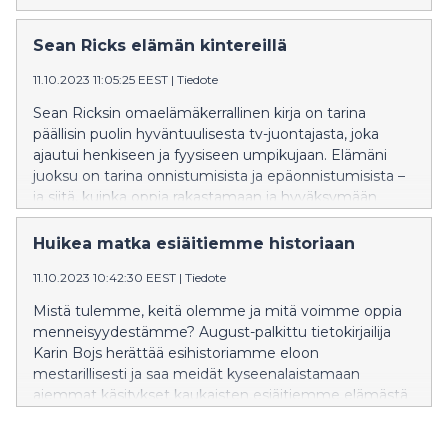
Sean Ricks elämän kintereillä
11.10.2023 11:05:25 EEST
|
Tiedote
Sean Ricksin omaelämäkerrallinen kirja on tarina
päällisin puolin hyväntuulisesta tv-juontajasta, joka
ajautui henkiseen ja fyysiseen umpikujaan. Elämäni
juoksu on tarina onnistumisista ja epäonnistumisista –
ja siitä, kuinka oppia rakastamaan ja hyväksymään
itsensä.
Huikea matka esiäitiemme historiaan
11.10.2023 10:42:30 EEST
|
Tiedote
Mistä tulemme, keitä olemme ja mitä voimme oppia
menneisyydestämme? August-palkittu tietokirjailija
Karin Bojs herättää esihistoriamme eloon
mestarillisesti ja saa meidät kyseenalaistamaan
aiemmat käsitykset kaukaisten esiäitiemme elämästä
ja roolista eurooppalaisten yhteiskuntien
muodostumisessa.