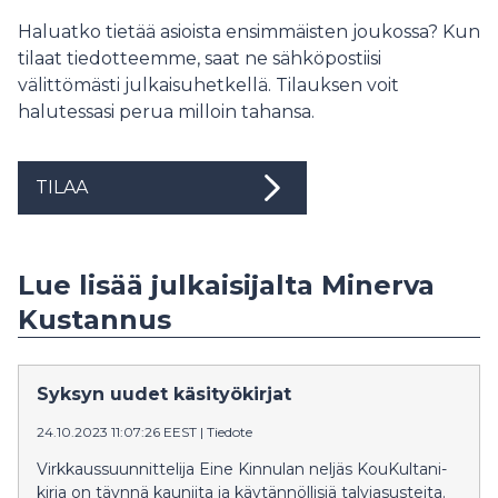
Haluatko tietää asioista ensimmäisten joukossa? Kun
tilaat tiedotteemme, saat ne sähköpostiisi
välittömästi julkaisuhetkellä. Tilauksen voit
halutessasi perua milloin tahansa.
TILAA
Lue lisää julkaisijalta Minerva
Kustannus
Syksyn uudet käsityökirjat
24.10.2023 11:07:26 EEST
|
Tiedote
Virkkaussuunnittelija Eine Kinnulan neljäs KouKultani-
kirja on täynnä kauniita ja käytännöllisiä talviasusteita.