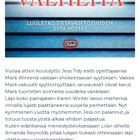
Vuosia sitten koulutyttö Jess Tidy esitti opettajaansa
Mark Winteriä vastaan shokeeraavan syytöksen. Vaikka
Mark vakuutti syyttömyyttään, seuraukset olivat karut.
Mark tuomittiin kolmeksi vuodeksi vankilaan.
Läpi koko painajaisen Karen Winter seisoi miehensä
rinnalla lujasti päättäneenä suojella perhettään. Nyt
kymmenen vuotta myöhemmin Jess on palannut, ja
totuus tuosta yöstä alkaa vihdoin paljastua.
Kuten edellisessä menestysteoksessaan
Liian lähellä
,
Amanda Reynolds pitää lukijan tiukasti otteessaan läpi
yllättävien juonenkäänteiden.