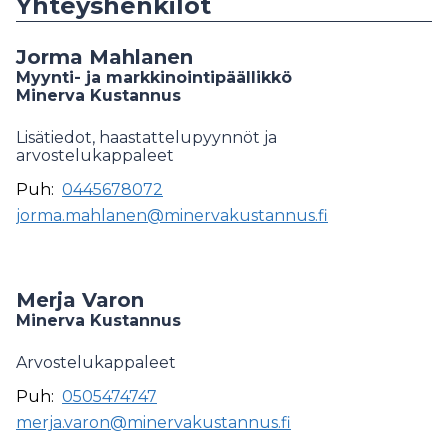
Yhteyshenkilöt
Jorma Mahlanen
Myynti- ja markkinointipäällikkö
Minerva Kustannus
Lisätiedot, haastattelupyynnöt ja
arvostelukappaleet
Puh:
0445678072
jorma.mahlanen@minervakustannus.fi
Merja Varon
Minerva Kustannus
Arvostelukappaleet
Puh:
0505474747
merja.varon@minervakustannus.fi