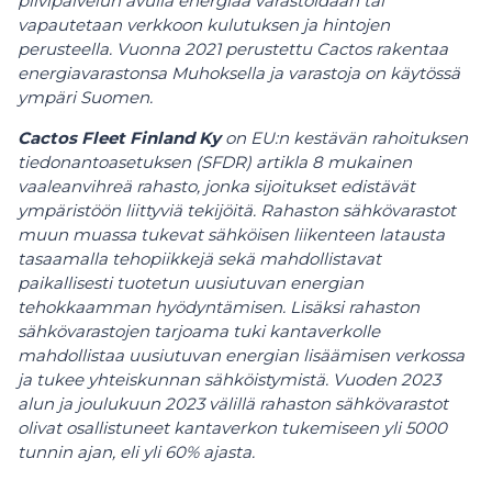
pilvipalvelun avulla energiaa varastoidaan tai
vapautetaan verkkoon kulutuksen ja hintojen
perusteella. Vuonna 2021 perustettu Cactos rakentaa
energiavarastonsa Muhoksella ja varastoja on käytössä
ympäri Suomen.
Cactos Fleet Finland Ky
on EU:n
kestävän rahoituksen
tiedonantoasetuksen
(SFDR) artikla 8 mukainen
vaaleanvihreä rahasto, jonka sijoitukset edistävät
ympäristöön liittyviä tekijöitä. Rahaston sähkövarastot
muun muassa tukevat sähköisen liikenteen latausta
tasaamalla tehopiikkejä sekä mahdollistavat
paikallisesti tuotetun uusiutuvan energian
tehokkaamman hyödyntämisen. Lisäksi rahaston
sähkövarastojen tarjoama tuki kantaverkolle
mahdollistaa uusiutuvan energian lisäämisen verkossa
ja tukee yhteiskunnan sähköistymistä. Vuoden 2023
alun ja joulukuun 2023 välillä rahaston sähkövarastot
olivat osallistuneet kantaverkon tukemiseen yli 5000
tunnin ajan, eli yli 60% ajasta.