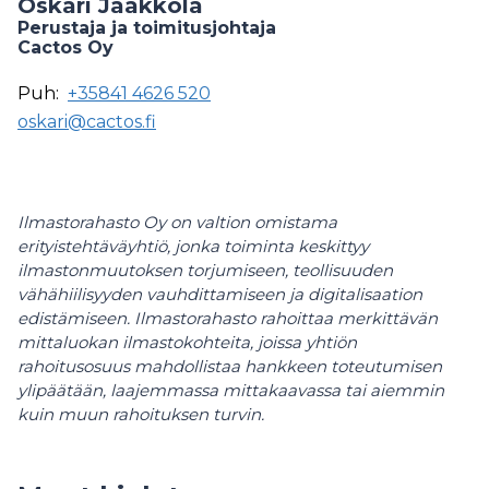
Oskari Jaakkola
Perustaja ja toimitusjohtaja
Cactos Oy
Puh:
+35841 4626 520
oskari@cactos.fi
Ilmastorahasto Oy on valtion omistama
erityistehtäväyhtiö, jonka toiminta keskittyy
ilmastonmuutoksen torjumiseen, teollisuuden
vähähiilisyyden vauhdittamiseen ja digitalisaation
edistämiseen. Ilmastorahasto rahoittaa merkittävän
mittaluokan ilmastokohteita, joissa yhtiön
rahoitusosuus mahdollistaa hankkeen toteutumisen
ylipäätään, laajemmassa mittakaavassa tai aiemmin
kuin muun rahoituksen turvin.