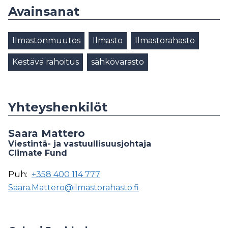
Avainsanat
Ilmastonmuutos
Ilmasto
Ilmastorahasto
Kestävä rahoitus
sähkövarasto
Yhteyshenkilöt
Saara Mattero
Viestintä- ja vastuullisuusjohtaja
Climate Fund
Puh:
+358 400 114 777
Saara.Mattero@ilmastorahasto.fi