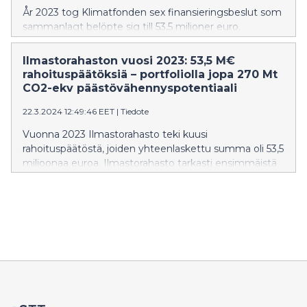
År 2023 tog Klimatfonden sex finansieringsbeslut som
sammanlagt belöpte sig till 53,5 miljoner euro.
Klimatfonden reviderade för första gången
utsläppsminskningspotentialen för sina år 2021
Ilmastorahaston vuosi 2023: 53,5 M€
beslutade finansieringsobjekt och hela
rahoituspäätöksiä – portfoliolla jopa 270 Mt
finansieringsportföljens sammanräknade kumulativa
CO2-ekv päästövähennyspotentiaali
utsläppsminskningspotential under en period på 10 år
22.3.2024 12:49:46 EET
|
Tiedote
beräknas till hela 270 Mt CO2-ekv.
Vuonna 2023 Ilmastorahasto teki kuusi
rahoituspäätöstä, joiden yhteenlaskettu summa oli 53,5
miljoonaa euroa. Ilmastorahasto tarkasti ensimmäistä
kertaa vuoden 2021 rahoituskohteidensa
päästövähennyspotentiaalia, ja koko rahoitusportfolion
teoreettinen yhteenlaskettu 10 vuoden kumulatiivinen
päästövähennyspotentiaali on arviolta jopa 270 Mt
CO2-ekv.