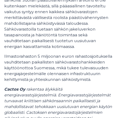
sähköllä. Suoran päästövähennyksen arviointi ei ole
kuitenkaan mielekästä, sillä pääasiallinen tavoiteltu
vaikutus syntyy ennen kaikkea sähkövarastojen
merkittävästä välillisestä roolista päästövähennysten
mahdollistajana sähköistyvässä taloudessa.
Sähkövarastoilla tuetaan sähkön jakeluverkon
tasapainoista ja häiriötöntä toimintaa sekä
vauhditetaan paikallisesti tuotetun uusiutuvan
energian kasvattamista kotimaassa.
Ilmastorahaston 5 miljoonan euron rahastosijoituksella
vauhditetaan paikallisten sähkövarastohankkeiden
käyttöönottoa Suomessa, mikä tukee tulevaisuuden
energiajärjestelmälle olennaisen infrastruktuurin
kehittymistä ja yhteiskunnan sähköistymistä.
Cactos Oy
rakentaa älykkäitä
energiavarastojärjestelmiä. Energiavarastojärjestelmät
turvaavat kriittisen sähkönsaannin paikallisesti ja
mahdollistavat tehokkaan uusiutuvan energian käytön
globaalisti. Cactoksen energiavarastojärjestelmien