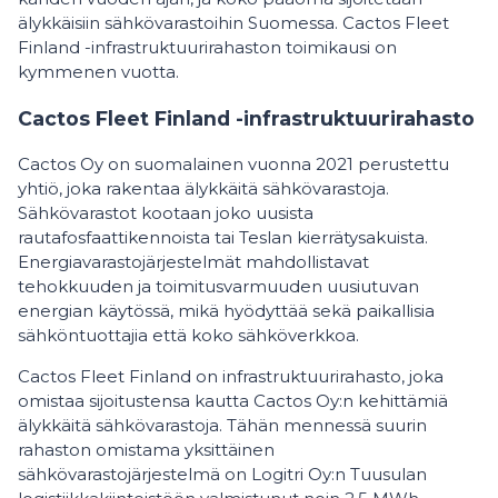
älykkäisiin sähkövarastoihin Suomessa. Cactos Fleet
Finland -infrastruktuurirahaston toimikausi on
kymmenen vuotta.
Cactos Fleet Finland -infrastruktuurirahasto
Cactos Oy on suomalainen vuonna 2021 perustettu
yhtiö, joka rakentaa älykkäitä sähkövarastoja.
Sähkövarastot kootaan joko uusista
rautafosfaattikennoista tai Teslan kierrätysakuista.
Energiavarastojärjestelmät mahdollistavat
tehokkuuden ja toimitusvarmuuden uusiutuvan
energian käytössä, mikä hyödyttää sekä paikallisia
sähköntuottajia että koko sähköverkkoa.
Cactos Fleet Finland on infrastruktuurirahasto, joka
omistaa sijoitustensa kautta Cactos Oy:n kehittämiä
älykkäitä sähkövarastoja. Tähän mennessä suurin
rahaston omistama yksittäinen
sähkövarastojärjestelmä on Logitri Oy:n Tuusulan