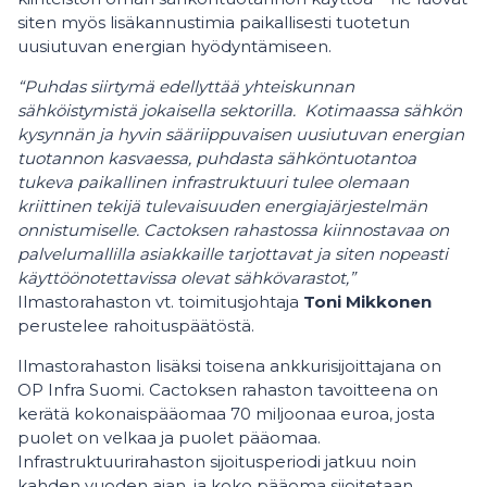
siten myös lisäkannustimia paikallisesti tuotetun
uusiutuvan energian hyödyntämiseen.
“Puhdas siirtymä edellyttää yhteiskunnan
sähköistymistä jokaisella sektorilla. Kotimaassa sähkön
kysynnän ja hyvin sääriippuvaisen uusiutuvan energian
tuotannon kasvaessa, puhdasta sähköntuotantoa
tukeva paikallinen infrastruktuuri tulee olemaan
kriittinen tekijä tulevaisuuden energiajärjestelmän
onnistumiselle. Cactoksen rahastossa kiinnostavaa on
palvelumallilla asiakkaille tarjottavat ja siten nopeasti
käyttöönotettavissa olevat sähkövarastot,”
Ilmastorahaston vt. toimitusjohtaja
Toni Mikkonen
perustelee rahoituspäätöstä.
Ilmastorahaston lisäksi toisena ankkurisijoittajana on
OP Infra Suomi. Cactoksen rahaston tavoitteena on
kerätä kokonaispääomaa 70 miljoonaa euroa, josta
puolet on velkaa ja puolet pääomaa.
Infrastruktuurirahaston sijoitusperiodi jatkuu noin
kahden vuoden ajan, ja koko pääoma sijoitetaan