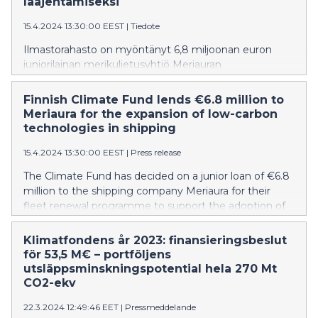
laajentamiseksi
15.4.2024 13:30:00 EEST
|
Tiedote
Ilmastorahasto on myöntänyt 6,8 miljoonan euron
juniorilainan merikuljetusyhtiö Meriauran
uudisrakennusohjelmalle vähähiilisten laivaratkaisujen
käyttöönottoon. Päästöintensiivisessä rahtiliikenteessä
Finnish Climate Fund lends €6.8 million to
uusiutuvilla polttoaineilla kulkevilla tehokkaammilla
Meriaura for the expansion of low-carbon
aluksilla on mahdollisuus viitoittaa tietä
technologies in shipping
päästövähennyksiin koko alalla.
15.4.2024 13:30:00 EEST
|
Press release
The Climate Fund has decided on a junior loan of €6.8
million to the shipping company Meriaura for their
fleet renewal programme to support the adoption of
low-carbon shipping solutions. In the emission-
intensive freight industry, more efficient vessels
Klimatfondens år 2023: finansieringsbeslut
powered by renewable fuels have the potential to lead
för 53,5 M€ – portföljens
the way to emissions reductions across the sector.
utsläppsminskningspotential hela 270 Mt
CO2-ekv
22.3.2024 12:49:46 EET
|
Pressmeddelande