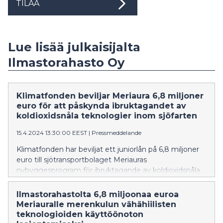
TILAA
Lue lisää julkaisijalta
Ilmastorahasto Oy
Klimatfonden beviljar Meriaura 6,8 miljoner
euro för att påskynda ibruktagandet av
koldioxidsnåla teknologier inom sjöfarten
15.4.2024 13:30:00 EEST
|
Pressmeddelande
Klimatfonden har beviljat ett juniorlån på 6,8 miljoner
euro till sjötransportbolaget Meriauras
nybyggesprogram för ibruktagande av koldioxidsnåla
fartygslösningar. I den utsläppsintensiva fraktfarten har
effektivare fartyg som drivs med förnybara bränslen en
Ilmastorahastolta 6,8 miljoonaa euroa
möjlighet att visa vägen för utsläppsminskningar inom
Meriauralle merenkulun vähähiilisten
hela sektorn.
teknologioiden käyttöönoton