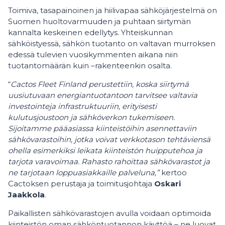
Toimiva, tasapainoinen ja hiilivapaa sähköjärjestelmä on
Suomen huoltovarmuuden ja puhtaan siirtymän
kannalta keskeinen edellytys. Yhteiskunnan
sähköistyessä, sähkön tuotanto on valtavan murroksen
edessä tulevien vuosikymmenten aikana niin
tuotantomäärän kuin –rakenteenkin osalta.
“
Cactos Fleet Finland perustettiin, koska siirtymä
uusiutuvaan energiantuotantoon tarvitsee valtavia
investointeja infrastruktuuriin, erityisesti
kulutusjoustoon ja sähköverkon tukemiseen.
Sijoitamme pääasiassa kiinteistöihin asennettaviin
sähkövarastoihin, jotka voivat verkkotason tehtäviensä
ohella esimerkiksi leikata kiinteistön huipputehoa ja
tarjota varavoimaa. Rahasto rahoittaa sähkövarastot ja
ne tarjotaan loppuasiakkaille palveluna,”
kertoo
Cactoksen perustaja ja toimitusjohtaja
Oskari
Jaakkola
.
Paikallisten sähkövarastojen avulla voidaan optimoida
kiinteistön oman sähköntuotannon käyttöä – ne luovat