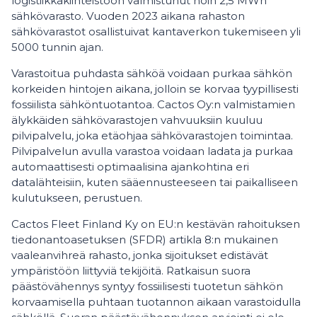
logistiikkakiinteistöön valmistunut noin 2,5 MWh
sähkövarasto. Vuoden 2023 aikana rahaston
sähkövarastot osallistuivat kantaverkon tukemiseen yli
5000 tunnin ajan.
Varastoitua puhdasta sähköä voidaan purkaa sähkön
korkeiden hintojen aikana, jolloin se korvaa tyypillisesti
fossiilista sähköntuotantoa. Cactos Oy:n valmistamien
älykkäiden sähkövarastojen vahvuuksiin kuuluu
pilvipalvelu, joka etäohjaa sähkövarastojen toimintaa.
Pilvipalvelun avulla varastoa voidaan ladata ja purkaa
automaattisesti optimaalisina ajankohtina eri
datalähteisiin, kuten sääennusteeseen tai paikalliseen
kulutukseen, perustuen.
Cactos Fleet Finland Ky on EU:n kestävän rahoituksen
tiedonantoasetuksen (SFDR) artikla 8:n mukainen
vaaleanvihreä rahasto, jonka sijoitukset edistävät
ympäristöön liittyviä tekijöitä. Ratkaisun suora
päästövähennys syntyy fossiilisesti tuotetun sähkön
korvaamisella puhtaan tuotannon aikaan varastoidulla