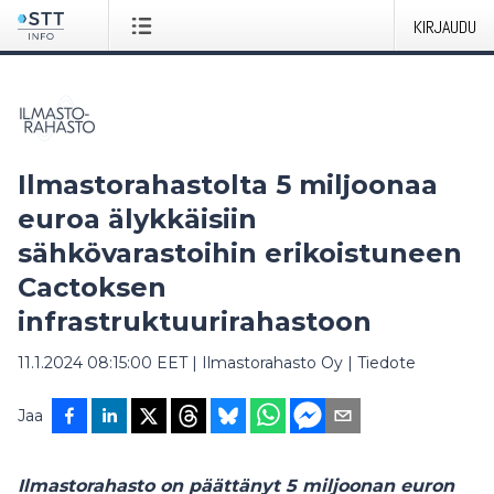
KIRJAUDU
Ilmastorahastolta 5 miljoonaa
euroa älykkäisiin
sähkövarastoihin erikoistuneen
Cactoksen
infrastruktuurirahastoon
11.1.2024 08:15:00 EET
|
Ilmastorahasto Oy
|
Tiedote
Jaa
Ilmastorahasto on päättänyt 5 miljoonan euron