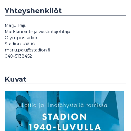
Yhteyshenkilöt
Marju Paju
Markkinointi- ja viestintäjohtaja
Olympiastadion
Stadion-säätiö
marju.paju@stadion.fi
040-5138452
Kuvat