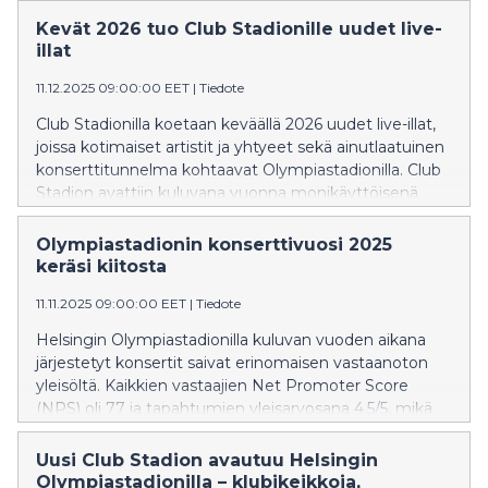
Kevät 2026 tuo Club Stadionille uudet live-
illat
11.12.2025 09:00:00 EET
|
Tiedote
Club Stadionilla koetaan keväällä 2026 uudet live-illat,
joissa kotimaiset artistit ja yhtyeet sekä ainutlaatuinen
konserttitunnelma kohtaavat Olympiastadionilla. Club
Stadion avattiin kuluvana vuonna monikäyttöisenä
tapahtumatilana, joka soveltuu konserteille,
seminaareille ja yksityistilaisuuksille.
Olympiastadionin konserttivuosi 2025
keräsi kiitosta
11.11.2025 09:00:00 EET
|
Tiedote
Helsingin Olympiastadionilla kuluvan vuoden aikana
järjestetyt konsertit saivat erinomaisen vastaanoton
yleisöltä. Kaikkien vastaajien Net Promoter Score
(NPS) oli 77 ja tapahtumien yleisarvosana 4,5/5, mikä
kuvastaa erittäin korkeaa kävijätyytyväisyyttä.
Uusi Club Stadion avautuu Helsingin
Olympiastadionilla – klubikeikkoja,