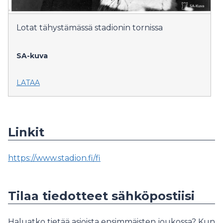
Lotat tähystämässä stadionin tornissa
SA-kuva
LATAA
Linkit
https://www.stadion.fi/fi
Tilaa tiedotteet sähköpostiisi
Haluatko tietää asioista ensimmäisten joukossa? Kun