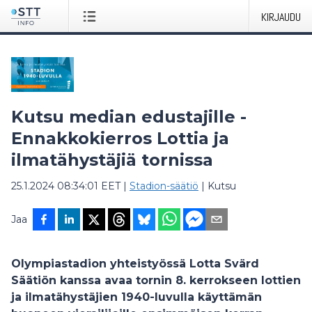
KIRJAUDU
Kutsu median edustajille -
Ennakkokierros Lottia ja
ilmatähystäjiä tornissa
25.1.2024 08:34:01 EET
|
Stadion-säätiö
|
Kutsu
Jaa
Olympiastadion yhteistyössä Lotta Svärd
Säätiön kanssa avaa tornin 8. kerrokseen lottien
ja ilmatähystäjien 1940-luvulla käyttämän