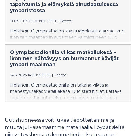
tapahtumia ja elämyksiä ainutlaatuisessa
ympäristössä
20.8.2025 09:00:00 EEST
|
Tiedote
Helsingin Olympiastadion saa uudenlaista elämää, kun
ikonisen maamerkin sydämeen valmistuneen Club
Stadionin, musiikki- ja tapahtumaklubin, toiminta
käynnistyy. Syksyllä 2025 lavalle nousee monipuolinen
Olympiastadionilla vilkas matkailukesä –
kattaus kotimaisia artisteja.
ikoninen nähtävyys on hurmannut kävijät
ympäri maailman
14.8.2025 14:30:15 EEST
|
Tiedote
Helsingin Olympiastadionilla on takana vilkas ja
menestyksekäs vierailijakesä. Uudistetut tilat, kattava
tapahtumatarjonta sekä monipuoliset matkailija- ja
vierailijapalvelut houkuttelivat kesä–heinäkuussa
stadionille 200 000 kävijää.
Uutishuoneessa voit lukea tiedotteitamme ja
muuta julkaisemaamme materiaalia. Löydät sieltä
niin yhteyshenkilöidemme tiedot kuin vapaasti