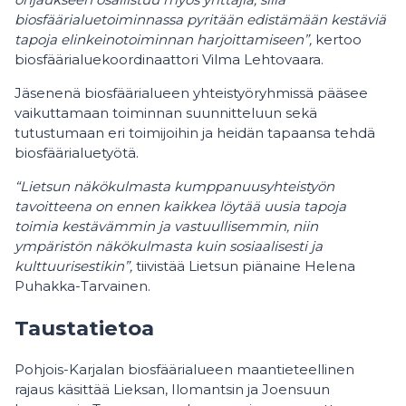
biosfäärialuetoiminnassa pyritään edistämään kestäviä
tapoja elinkeinotoiminnan harjoittamiseen”,
kertoo
biosfäärialuekoordinaattori Vilma Lehtovaara.
Jäsenenä biosfäärialueen yhteistyöryhmissä pääsee
vaikuttamaan toiminnan suunnitteluun sekä
tutustumaan eri toimijoihin ja heidän tapaansa tehdä
biosfäärialuetyötä.
“Lietsun näkökulmasta kumppanuusyhteistyön
tavoitteena on ennen kaikkea löytää uusia tapoja
toimia kestävämmin ja vastuullisemmin, niin
ympäristön näkökulmasta kuin sosiaalisesti ja
kulttuurisestikin”,
tiivistää Lietsun piänaine Helena
Puhakka-Tarvainen.
Taustatietoa
Pohjois-Karjalan biosfäärialueen maantieteellinen
rajaus käsittää Lieksan, Ilomantsin ja Joensuun