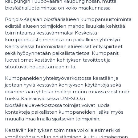
kaupungin Tuupovaaran kaupunginosan, mutta
biosfäärialuetoimintaa on koko maakunnassa.
Pohjois-Karjalan biosfäärialueen kumppanuustoiminta
edistää alueen toimijoiden mahdollisuuksia kehittää
toimintaansa kestävämmäksi. Keskeistä
kumppanuustoiminnassa on paikallinen yhteistyö.
Kehityksessä huomioidaan alueelliset erityispiirteet
sekä hyödynnetään paikallista tietoa. Kumppanit
luovat omat kestävän kehityksen tavoitteet ja
sitoutuvat noudattamaan niitä.
Kumppaneiden yhteistyöverkostossa kerätään ja
jaetaan hyviä kestävän kehityksen käytäntöjä sekä
rakennetaan yhteisiä malleja muun muassa viestinnän
tueksi. Kansainvälisessä UNESCO:n
biosfäärialueverkostossa toimijat voivat luoda
kontakteja paikallisten kumppaneiden lisäksi myös
muualla maailmalla sijaitseviin toimijoihin.
Kestävän kehityksen toimintaa voi olla esimerkiksi
ympäristönsuojelun edistäminen, kulttuurimaiseman