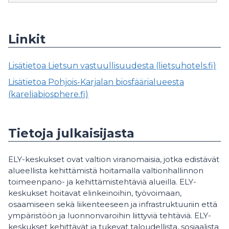
Linkit
Lisätietoa Lietsun vastuullisuudesta (lietsuhotels.fi)
Lisätietoa Pohjois-Karjalan biosfäärialueesta
(kareliabiosphere.fi)
Tietoja julkaisijasta
ELY-keskukset ovat valtion viranomaisia, jotka edistävät
alueellista kehittämistä hoitamalla valtionhallinnon
toimeenpano- ja kehittämistehtäviä alueilla. ELY-
keskukset hoitavat elinkeinoihin, työvoimaan,
osaamiseen sekä liikenteeseen ja infrastruktuuriin että
ympäristöön ja luonnonvaroihin liittyviä tehtäviä. ELY-
keskukset kehittävät ja tukevat taloudellista, sosiaalista