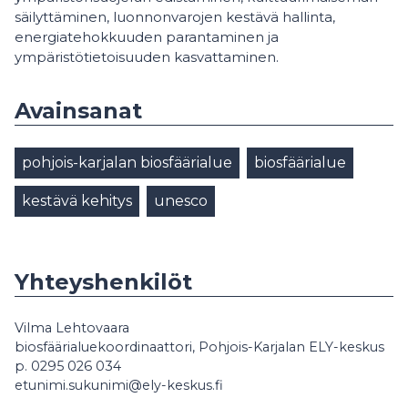
säilyttäminen, luonnonvarojen kestävä hallinta,
energiatehokkuuden parantaminen ja
ympäristötietoisuuden kasvattaminen.
Avainsanat
pohjois-karjalan biosfäärialue
biosfäärialue
kestävä kehitys
unesco
Yhteyshenkilöt
Vilma Lehtovaara
biosfäärialuekoordinaattori, Pohjois-Karjalan ELY-keskus
p. 0295 026 034
etunimi.sukunimi@ely-keskus.fi