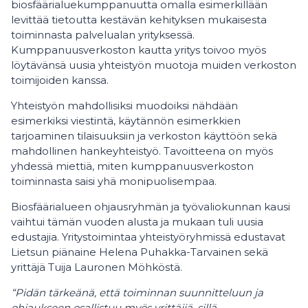
biosfäärialuekumppanuutta omalla esimerkillään
levittää tietoutta kestävän kehityksen mukaisesta
toiminnasta palvelualan yrityksessä.
Kumppanuusverkoston kautta yritys toivoo myös
löytävänsä uusia yhteistyön muotoja muiden verkoston
toimijoiden kanssa.
Yhteistyön mahdollisiksi muodoiksi nähdään
esimerkiksi viestintä, käytännön esimerkkien
tarjoaminen tilaisuuksiin ja verkoston käyttöön sekä
mahdollinen hankeyhteistyö. Tavoitteena on myös
yhdessä miettiä, miten kumppanuusverkoston
toiminnasta saisi yhä monipuolisempaa.
Biosfäärialueen ohjausryhmän ja työvaliokunnan kausi
vaihtui tämän vuoden alusta ja mukaan tuli uusia
edustajia. Yritystoimintaa yhteistyöryhmissä edustavat
Lietsun piänaine Helena Puhakka-Tarvainen sekä
yrittäjä Tuija Lauronen Möhköstä.
“Pidän tärkeänä, että toiminnan suunnitteluun ja
ohjaukseen osallistuu myös yrittäjiä, sillä