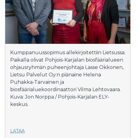
Kumppanuussopimus allekirjoitettiin Lietsussa.
Paikalla olivat Pohjois-Karjalan biosfäärialueen
ohjausryhmän puheenjohtaja Lasse Okkonen,
Lietsu Palvelut Oy:n piänaine Helena
Puhakka-Tarvainen ja
biosfäärialuekoordinaattori Vilma Lehtovaara.
Kuva: Jon Norppa / Pohjois-Karjalan ELY-
keskus.
LATAA