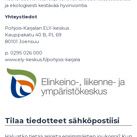
ja ekologisesti kestävää hyvinvointia.
Yhteystiedot
Pohjois-Karjalan ELY-keskus
Kauppakatu 40 B, PL 69
80101 Joensuu
p. 0295 026 000
www.ely-keskus.fi/pohjois-karjala
Tilaa tiedotteet sähköpostiisi
Haluatko tietää asioista ensimmäisten joukossa? Kun