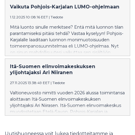
Maaseudun kehittämishankkeisiin myönnettiin tukea
Vaikuta Pohjois-Karjalan LUMO-ohjelmaan
yhteensä yli miljoonaa euroa.
1.12.2025 10:08:16 EET
|
Tiedote
Mitä luonto sinulle merkitsee? Entä mitä luonnon tilan
parantamiseksi pitäisi tehdä? Vastaa kyselyyn! Pohjois-
Karjalalle laaditaan luonnon monimuotoisuuden
toimeenpanosuunnitelmaa eli LUMO-ohjelmaa. Nyt
on sinun mahdollisuutesi vaikuttaa sen sisältöön.
Itä-Suomen elinvoimakeskuksen
ylijohtajaksi Ari Niiranen
27.11.2025 13:38:49 EET
|
Tiedote
Valtioneuvosto nimitti vuoden 2026 alussa toimintansa
aloittavan Itä-Suomen elinvoimakeskuksen
ylijohtajaksi Ari Niirasen. Itä-Suomen elinvoimakeskus
muodostetaan Etelä-Savon, Pohjois-Karjalan ja
Pohjois-Savon ELY-keskuksista. Elinvoimakeskuksiin
siirtyy suurin osa nykyisten ELY-keskusten tehtävistä.
Uutishuoneessa voit lukea tiedotteitamme ja