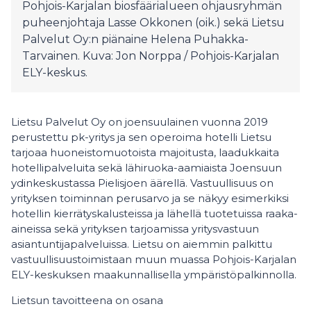
Pohjois-Karjalan biosfäärialueen ohjausryhmän
puheenjohtaja Lasse Okkonen (oik.) sekä Lietsu
Palvelut Oy:n piänaine Helena Puhakka-
Tarvainen. Kuva: Jon Norppa / Pohjois-Karjalan
ELY-keskus.
Lietsu Palvelut Oy on joensuulainen vuonna 2019
perustettu pk-yritys ja sen operoima hotelli Lietsu
tarjoaa huoneistomuotoista majoitusta, laadukkaita
hotellipalveluita sekä lähiruoka-aamiaista Joensuun
ydinkeskustassa Pielisjoen äärellä. Vastuullisuus on
yrityksen toiminnan perusarvo ja se näkyy esimerkiksi
hotellin kierrätyskalusteissa ja lähellä tuotetuissa raaka-
aineissa sekä yrityksen tarjoamissa yritysvastuun
asiantuntijapalveluissa. Lietsu on aiemmin palkittu
vastuullisuustoimistaan muun muassa Pohjois-Karjalan
ELY-keskuksen maakunnallisella ympäristöpalkinnolla.
Lietsun tavoitteena on osana