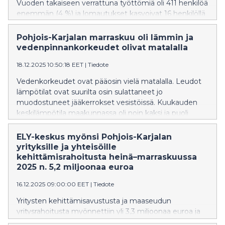
Vuoden takaiseen verrattuna työttömiä oli 411 henkilöä
enemmän (4 %) ja lomautukset kasvoivat 16 henkilöllä
( 2 %).
Pohjois-Karjalan marraskuu oli lämmin ja
vedenpinnankorkeudet olivat matalalla
18.12.2025 10:50:18 EET
|
Tiedote
Vedenkorkeudet ovat pääosin vielä matalalla. Leudot
lämpötilat ovat suurilta osin sulattaneet jo
muodostuneet jääkerrokset vesistöissä. Kuukauden
keskilämpötila maakunnassa oli noin kaksi ja puoli
astetta keskimääräistä lämpimämpi.
ELY-keskus myönsi Pohjois-Karjalan
yrityksille ja yhteisöille
kehittämisrahoitusta heinä–marraskuussa
2025 n. 5,2 miljoonaa euroa
16.12.2025 09:00:00 EET
|
Tiedote
Yritysten kehittämisavustusta ja maaseudun
yritysrahoitusta myönnettiin yli 3,3 miljoonaa euroa ja
maatilojen investointitukea yli 800 tuhatta euroa.