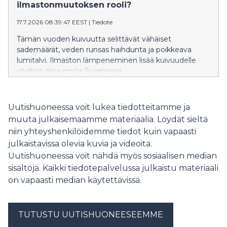
cm.
ilmastonmuutoksen rooli?
17.7.2026 08:39:47 EEST
|
Tiedote
Tämän vuoden kuivuutta selittävät vähäiset
sademäärät, veden runsas haihdunta ja poikkeava
lumitalvi. Ilmaston lämpeneminen lisää kuivuudelle
otollisia oloja myös Suomessa.
Uutishuoneessa voit lukea tiedotteitamme ja
muuta julkaisemaamme materiaalia. Löydät sieltä
niin yhteyshenkilöidemme tiedot kuin vapaasti
julkaistavissa olevia kuvia ja videoita.
Uutishuoneessa voit nähdä myös sosiaalisen median
sisältöjä. Kaikki tiedotepalvelussa julkaistu materiaali
on vapaasti median käytettävissä.
TUTUSTU UUTISHUONEESEEMME