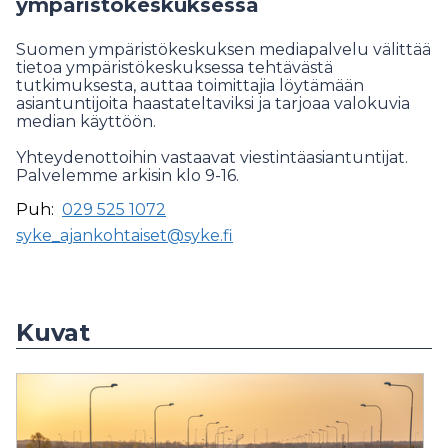
ympäristökeskuksessa
Suomen ympäristökeskuksen mediapalvelu välittää
tietoa ympäristökeskuksessa tehtävästä
tutkimuksesta, auttaa toimittajia löytämään
asiantuntijoita haastateltaviksi ja tarjoaa valokuvia
median käyttöön.
Yhteydenottoihin vastaavat viestintäasiantuntijat.
Palvelemme arkisin klo 9-16.
Puh:
029 525 1072
syke_ajankohtaiset@syke.fi
Kuvat