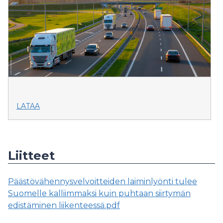
LATAA
Liitteet
Päästövähennysvelvoitteiden laiminlyönti tulee
Suomelle kalliimmaksi kuin puhtaan siirtymän
edistäminen liikenteessä.pdf