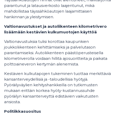
parantunut ja latausverkosto laajentunut, mikä
mahdollistaa täyssähköautojen laajamittaisen
hankinnan ja yleistymisen.
Valtionavustukset ja autoliikenteen kilometrivero
lisäämään kestävien kulkumuotojen käyttöä
Valtionavustuksia tulisi korottaa kaupunkien
joukkoliikenteen kehittämiseksi ja palvelutason
parantamiseksi. Autoliikenteen päästöperusteisella
kilometriverolla voidaan hillitä ajosuoritteita ja paikata
polttoaineveron kertymän alenemista.
Kestävien kulkutapojen tukeminen tuottaa merkittäviä
kansanterveydellisiä ja -taloudellisia hyötyjä.
Pyöräilyväylien kehityshankkeilla on tutkimusten
mukaan erittäin korkea hyöty-kustannussuhde
pyöräilyn kansanterveyttä edistävien vaikutusten
ansiosta.
Politiikkasuositus