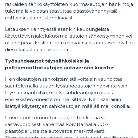
raskaiden sähkökäyttöisten kuorma-autojen hankintoja
tukemalla voidaan saavuttaa päästövähennyksiä
erittäin kustannustehokkaasti.
Latauksen kehittyessä etenkin kaupungeissa
käytettävien jakelukuorma-autojen sähköistyminen voi
olla nopeaa, koska niiden elinkaarikustannukset ovat jo
dieselkalustoa alhaisemmat.
Työsuhdeautot täyssähköisiksi ja
polttomoottoriautojen autoveroon korotus
Henkilöautojen sähköistämistä voitaisiin vauhdittaa
sääntelemällä uusien työsuhdeautojen hankinta vain
täyssähköautoihin, sillä työsuhdeautojen osuus
ensirekisteröinneistä on merkittävä. Näin saataisiin
lisättyä käytettyjen sähköautojen määrää markkinoilla.
Uusien polttomoottoriautojen hankintaa voi
vastavuoroisesti vähentää korottamalla CO
-
2
päästöperusteista autoveroa merkittävästi.
Täyssähköautojen hinnat ovat alentuneet, mallitarjonta