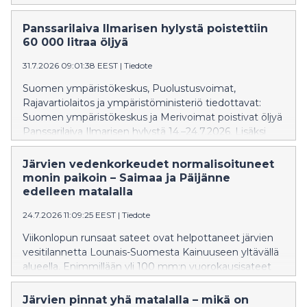
from time to time.
mellan den 14 och 24 juli 2026. I operationen deltog
även Gränsbevakningsväsendet, som var i beredskap
Panssarilaiva Ilmarisen hylystä poistettiin
för miljöskyddsuppdrag, samt Centret för dykmedicin.
60 000 litraa öljyä
Under två veckor togs cirka 60 000 liter olja tillvara från
31.7.2026 09:01:38 EEST
|
Tiedote
Ilmarinens tankar, men vraket kunde ännu inte
tömmas helt. Arbetet måste tidvis avbrytas på grund
Suomen ympäristökeskus, Puolustusvoimat,
av hård sjögång.
Rajavartiolaitos ja ympäristöministeriö tiedottavat:
Suomen ympäristökeskus ja Merivoimat poistivat öljyä
Panssarilaiva Ilmarisen hylystä 14.–24.7.2026. Lisäksi
operaatioon osallistuivat ympäristövahinkojen
torjuntaan varautunut Rajavartiolaitos ja
Järvien vedenkorkeudet normalisoituneet
Sukelluslääketieteen keskus. Kahden viikon aikana
monin paikoin – Saimaa ja Päijänne
Ilmarisen tankeista saatiin talteen noin 60 000 litraa
edelleen matalalla
öljyä, mutta kokonaan hylkyä ei vielä saatu
24.7.2026 11:09:25 EEST
|
Tiedote
tyhjennettyä. Kovan aallokon takia työ jouduttiin välillä
keskeyttämään.
Viikonlopun runsaat sateet ovat helpottaneet järvien
vesitilannetta Lounais-Suomesta Kainuuseen yltävällä
alueella. Enimmillään yli 100 mm:n vuorokausisateet
ovat nostaneet viime päivien aikana monen pienen
järven vedenkorkeutta yli 50 cm ja suuria järviä 20–30
Järvien pinnat yhä matalalla – mikä on