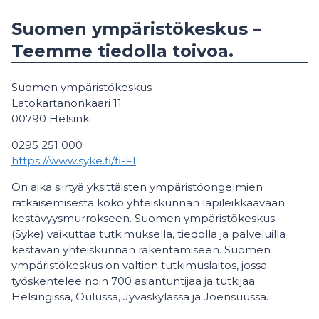
Suomen ympäristökeskus –
Teemme tiedolla toivoa.
Suomen ympäristökeskus
Latokartanonkaari 11
00790 Helsinki
0295 251 000
https://www.syke.fi/fi-FI
On aika siirtyä yksittäisten ympäristöongelmien
ratkaisemisesta koko yhteiskunnan läpileikkaavaan
kestävyysmurrokseen. Suomen ympäristökeskus
(Syke) vaikuttaa tutkimuksella, tiedolla ja palveluilla
kestävän yhteiskunnan rakentamiseen. Suomen
ympäristökeskus on valtion tutkimuslaitos, jossa
työskentelee noin 700 asiantuntijaa ja tutkijaa
Helsingissä, Oulussa, Jyväskylässä ja Joensuussa.