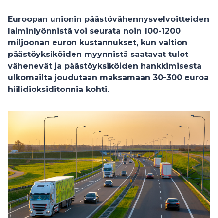
Euroopan unionin päästövähennysvelvoitteiden
laiminlyönnistä voi seurata noin 100-1200
miljoonan euron kustannukset, kun valtion
päästöyksiköiden myynnistä saatavat tulot
vähenevät ja päästöyksiköiden hankkimisesta
ulkomailta joudutaan maksamaan 30-300 euroa
hiilidioksiditonnia kohti.