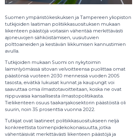
Suomen ympäristökeskuksen ja Tampereen yliopiston
tutkijoiden laatiman politiikkasuosituksen mukaan
liikenteen päästöjä voitaisiin vähentää merkittävästi
ajoneuvojen sähköistämisen, uusiutuvien
polttoaineiden ja kestävän liikkumisen kannustimien
avulla.
Tutkijoiden mukaan Suomi on nykytoimin
laiminlyömässä sitovan velvoitteensa puolittaa omat
päästönsä vuoteen 2030 mennessä vuoden 2005
tasosta, eivätkä lukuisat kunnat ja kaupungit voi
saavuttaa omia ilmastotavoitteitaan, koska ne ovat
riippuvaisia kansallisesta ilmastopolitiikasta.
Tieliikenteen osuus taakanjakosektorin päästöistä oli
suurin, noin 35 prosenttia vuonna 2022.
Tutkijat ovat laatineet politiikkasuositukseen neljä
konkreettista toimenpidekokonaisuutta, jotka
vähentäisivät merkittävästi liikenteen päästöjä ja