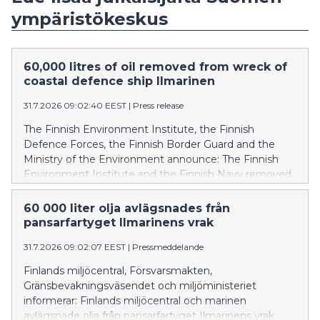
ympäristökeskus
60,000 litres of oil removed from wreck of
coastal defence ship Ilmarinen
31.7.2026 09:02:40 EEST
|
Press release
The Finnish Environment Institute, the Finnish
Defence Forces, the Finnish Border Guard and the
Ministry of the Environment announce: The Finnish
Environment Institute and the Finnish Navy removed
oil from the wreck of the coastal defence ship
Ilmarinen between 14 and 24 July 2026. In addition,
60 000 liter olja avlägsnades från
the Finnish Border Guard, which was prepared for
pansarfartyget Ilmarinens vrak
environmental response operations, and the Diving
31.7.2026 09:02:07 EEST
|
Pressmeddelande
Medical Center participated in the operation. Over the
course of two weeks, approximately 60,000 litres of oil
Finlands miljöcentral, Försvarsmakten,
was recovered from the vessel’s fuel tanks, but the
Gränsbevakningsväsendet och miljöministeriet
wreck could not be completely emptied yet. Because
informerar: Finlands miljöcentral och marinen
of the rough seas, the work had to be interrupted
avlägsnade olja från pansarfartyget Ilmarinens vrak