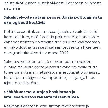
edistäisivät kustannustehokkaasti liikenteen puhdasta
siirtymää.
Jakeluvelvoite sataan prosenttiin ja polttoaineista
ekologisesti kestäviä
Politiikkasuosituksen mukaan jakeluvelvoitetta tulisi
korottaa siten, että fossiilisia polttoaineita korvaavien
vähäpäästöisten polttoaineiden osuutta kasvatetaan
ennakoidusti ja tasaisesti sataan prosenttiin liikenteen
energiankulutuksesta vuonna 2045.
Jakeluvelvoitteen piirissä olevien polttoaineiden
ekologista kestävyyttä ja päästövähennysvaikutusta
tulee parantaa ja metsäkatoa aiheuttavat biomassat,
kuten palmuöljyn rasvahappotisle ja soijaöljy, tulee
rajata pois käytöstä.
Sähkökuorma-autojen hankintaan ja
latausverkoston rakentamiseen tukea
Raskaan liikenteen latausinfran rakentamista ja