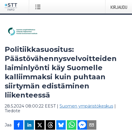
KIRJAUDU
Politiikkasuositus:
Päästövähennysvelvoitteiden
laiminlyönti käy Suomelle
kalliimmaksi kuin puhtaan
siirtymän edistäminen
liikenteessä
28.5.2024 08:00:22 EEST
|
Suomen ympäristökeskus
|
Tiedote
Jaa