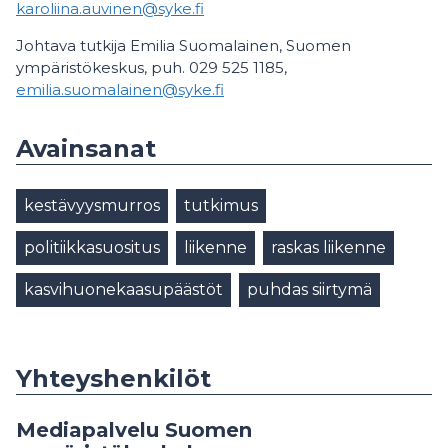
karoliina.auvinen@syke.fi
Johtava tutkija Emilia Suomalainen, Suomen
ympäristökeskus, puh. 029 525 1185,
emilia.suomalainen@syke.fi
Avainsanat
kestävyysmurros
tutkimus
politiikkasuositus
liikenne
raskas liikenne
kasvihuonekaasupäästöt
puhdas siirtymä
Yhteyshenkilöt
Mediapalvelu Suomen