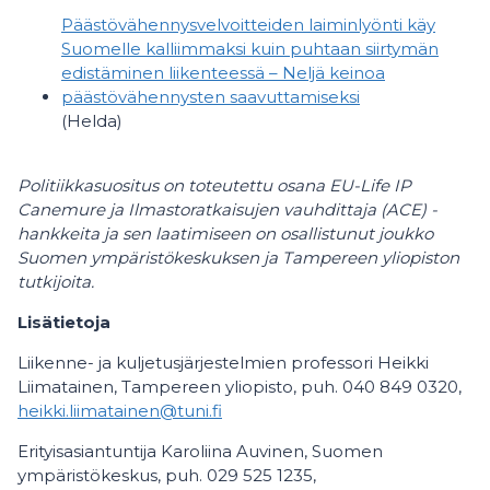
Päästövähennysvelvoitteiden laiminlyönti käy
Suomelle kalliimmaksi kuin puhtaan siirtymän
edistäminen liikenteessä – Neljä keinoa
päästövähennysten saavuttamiseksi
(Helda)
Politiikkasuositus on toteutettu osana EU-Life IP
Canemure ja Ilmastoratkaisujen vauhdittaja (ACE)
-
hankkeita ja sen laatimiseen on osallistunut joukko
Suomen ympäristökeskuksen ja Tampereen yliopiston
tutkijoita.
Lisätietoja
Liikenne- ja kuljetusjärjestelmien professori Heikki
Liimatainen, Tampereen yliopisto, puh. 040 849 0320,
heikki.liimatainen@tuni.fi
Erityisasiantuntija Karoliina Auvinen, Suomen
ympäristökeskus, puh. 029 525 1235,