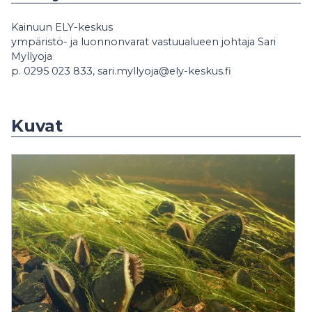
Kainuun ELY-keskus
ympäristö- ja luonnonvarat vastuualueen johtaja Sari
Myllyoja
p. 0295 023 833, sari.myllyoja@ely-keskus.fi
Kuvat