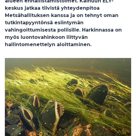
alueen ennallistamistoimet. Kainuun ELY-
keskus jatkaa tiivistä yhteydenpitoa
Metsähallituksen kanssa ja on tehnyt oman
tutkintapyyntönsä esiintymän
vahingoittumisesta poliisille. Harkinnassa on
myös luontovahinkoon liittyvän
hallintomenettelyn aloittaminen.