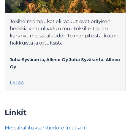
Jokihelmisimpukat eli raakut ovat erityisen
herkkiä vedenlaadun muutoksille. Laji on
kärsinyt metsätalouden toimenpiteistä, kuten
hakkuista ja ojituksista.
Juha Syväranta, Alleco Oy
Juha Syväranta, Alleco
Oy
LATAA
Linkit
Metsähallituksen tiedote (metsa.fi)