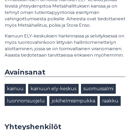
tiivistä yhteydenpitoa Metsähallituksen kanssa ja on
tehnyt oman tutkintapyyntönsä esiintymän
vahingoittumisesta poliisille. Aiheesta ovat tiedottaneet
myös Metsähallitus, poliisi ja Stora Enso.
Kainuun ELY-keskuksen harkinnassa ja selvityksessä on
myös luontovahinkoon liittyvän hallintomenettelyn
aloittaminen, jossa se on toimivaltainen viranomainen.
Asiasta tiedotetaan tarvittaessa erikseen myöhemmin.
Avainsanat
kainuu
kainuun ely-keskus
suomussalmi
luonnonsuojelu
jokihelmisimpukka
raakku
Yhteyshenkilöt