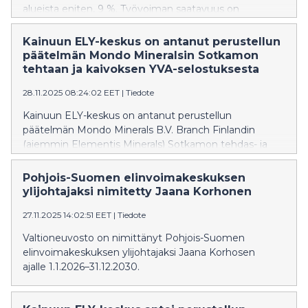
alueista eniten, 9 %. Työvoiman saatavuus on
kohentunut väliaikaisesti, kun työpaikkojen määrä on
supistunut matalasuhdanteen takia.
Kainuun ELY-keskus on antanut perustellun
päätelmän Mondo Mineralsin Sotkamon
tehtaan ja kaivoksen YVA-selostuksesta
28.11.2025 08:24:02 EET
|
Tiedote
Kainuun ELY-keskus on antanut perustellun
päätelmän Mondo Minerals B.V. Branch Finlandin
(aiemmin Elementis Minerals) Sotkamon tehdas- ja
kaivosalueen kaivannaisjätteiden ja vesienhallinta -
hankkeen ympäristövaikutusten arviointiselostuksesta.
Pohjois-Suomen elinvoimakeskuksen
ylijohtajaksi nimitetty Jaana Korhonen
27.11.2025 14:02:51 EET
|
Tiedote
Valtioneuvosto on nimittänyt Pohjois-Suomen
elinvoimakeskuksen ylijohtajaksi Jaana Korhosen
ajalle 1.1.2026–31.12.2030.