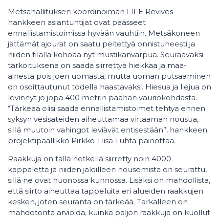
Metsähallituksen koordinoiman LIFE Revives -
hankkeen asiantuntijat ovat päässeet
ennallistamistoimissa hyvään vauhtiin. Metsäkoneen
jättämät ajourat on saatu peitettyä onnistuneesti ja
niiden tilalla kohoaa nyt mustikanvarpua. Seuraavaksi
tarkoituksena on saada siirrettyä hiekkaa ja maa-
ainesta pois joen uomasta, mutta uoman putsaaminen
on osoittautunut todella haastavaksi. Hiesua ja liejua on
levinnyt jo jopa 400 metrin päähän vauriokohdasta.
“Tärkeää olisi saada ennallistamistoimet tehtyä ennen
syksyn vesisateiden aiheuttamaa virtaaman nousua,
sillä muutoin vahingot leviävät entisestään”, hankkeen
projektipäällikkö Pirkko-Liisa Luhta painottaa.
Raakkuja on tällä hetkellä siirretty noin 4000
kappaletta ja niiden jaloilleen nousemista on seurattu,
sillä ne ovat huonossa kunnossa. Lisäksi on mahdollista,
että siirto aiheuttaa tappeluita eri alueiden raakkujen
kesken, joten seuranta on tärkeää. Tarkalleen on
mahdotonta arvioida, kuinka paljon raakkuja on kuollut