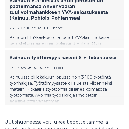
Kainuun ELY-keskus antoi perustellun
päätelmänsä Ahvenvaaran
tuulivoimahankkeen YVA-selostuksesta
(Kainuu, Pohjois-Pohjanmaa)
26.11.2025 10:33:02 EET
|
Tiedote
Kainuun ELY-keskus on antanut YVA-lain mukaisen
perustellun päätelmän Solarwind Finland Oy:n
Ahvenvaaran tuulivoimahankkeen
ympäristövaikutusten arviointiselostuksesta.
Kainuun työttömyys kasvoi 6 % lokakuussa
Arviointiselostuksen katsotaan oleellisin osin täyttävän
YVA-lain ja -asetuksen sisältövaatimukset.
25.11.2025 08:00:00 EET
|
Tiedote
Perustellussa päätelmässä erityistä huomiota
Kainuussa oli lokakuun lopussa noin 3 100 työtöntä
kiinnitettiin luonnon monimuotoisuuteen, maisemaan
työnhakijaa. Työttömyysaste oli alueista viidenneksi
ja vesistöihin kohdistuviin vaikutuksiin sekä
matalin. Pitkäaikaistyöttömiä oli lähes kolmasosa
yhteisvaikutuksiin muiden tuulivoimahankkeiden
työttömistä. Avoimia työpaikkoja ilmoitettiin
kanssa. Lisäksi siinä korostettiin
edellisvuotta vähemmän.
lieventämistoimenpiteiden tärkeyttä.
Uutishuoneessa voit lukea tiedotteitamme ja
muuta julkaisemaamme materiaalia. Löydät sieltä