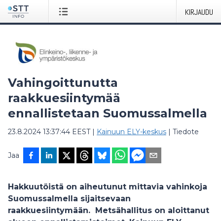
KIRJAUDU
Vahingoittunutta
raakkuesiintymää
ennallistetaan Suomussalmella
23.8.2024 13:37:44 EEST
|
Kainuun ELY-keskus
|
Tiedote
Jaa
Hakkuutöistä on aiheutunut mittavia vahinkoja
Suomussalmella sijaitsevaan
raakkuesiintymään. Metsähallitus on aloittanut