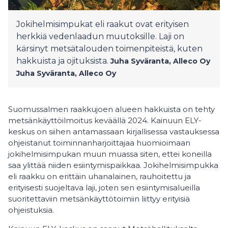
Jokihelmisimpukat eli raakut ovat erityisen
herkkiä vedenlaadun muutoksille. Laji on
kärsinyt metsätalouden toimenpiteistä, kuten
hakkuista ja ojituksista.
Juha Syväranta, Alleco Oy
Juha Syväranta, Alleco Oy
Suomussalmen raakkujoen alueen hakkuista on tehty
metsänkäyttöilmoitus keväällä 2024. Kainuun ELY-
keskus on siihen antamassaan kirjallisessa vastauksessa
ohjeistanut toiminnanharjoittajaa huomioimaan
jokihelmisimpukan muun muassa siten, ettei koneilla
saa ylittää niiden esiintymispaikkaa. Jokihelmisimpukka
eli raakku on erittäin uhanalainen, rauhoitettu ja
erityisesti suojeltava laji, joten sen esiintymisalueilla
suoritettaviin metsänkäyttötoimiin liittyy erityisiä
ohjeistuksia.