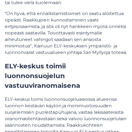
tai tulee vielä kuolemaan.
“On hyvä, että ennallistamistoimet on saatu aloitettua
ripeästi. Raakkujoen kunnostaminen vaatii
erityisosaamista, ja sitä oli nyt hankkeen myötä onneksi
nopeasti saatavilla. Toivottavasti esiintymälle
aiheutuneet vahingot saadaan sen ansiosta
minimoitua”, Kainuun ELY-keskuksen ympäristö- ja
luonnonvarat vastuualueen johtaja Sari Myllyoja toteaa.
ELY-keskus toimii
luonnonsuojelun
vastuuviranomaisena
ELY-keskus toimii luonnonsuojeluasioissa alueensa
luonnon kestävän käytön ja monimuotoisuuden
suojelemisen puolestapuhujana, vastaa lakisääteisistä
viranomaistehtävistään sekä valvoo luonnonsuojelulain
säännösten noudattamista. Raakkukohteen
ennallistamisen tiimoilta Kainuun ELY-keskus jatkaa