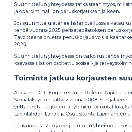
Suunnittelun yhteydessä ratkaistaan myös, milla
ja operointimalli on peruskorjauksen jälkeen.
Jos suunnittelu etenee hahmotellussa aikataulus
tehdä vuonna 2025 periaatepäätöksen peruskorj
Tavoitteena on, että peruskorjaus voisi alkaa tar
2026.
Suunnittelun yhteydessä on tarkoitus tehdä myö
kaavassa tilat on osoitettu sosiaali- ja terveystoimi
Toiminta jatkuu korjausten su
Arkkitehti C. L. Engelin suunnittelema Lapinlahden
Sairaalakäyttö päättyi vuonna 2008. Sen jälkeen ti
yrittäjien, taiteilijoiden ja ryhmien toimintatiloja, 
Lapinlahden Lähde ja Osuuskunta Lapinlahden ti
Päävuokralaisten ja neljän muun yhteisön perust