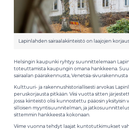
Lapinlahden sairaalakiinteistö on laajojen korjau
Helsingin kaupunki ryhtyy suunnittelemaan Lapin
toteuttamista kaupungin omana hankkeena. Suun
sairaalan päärakennusta, Venetsia-sivurakennusta
Kulttuuri- ja rakennushistoriallisesti arvokas Lapi
peruskorjausta pitkään. Viisi vuotta sitten järjestet
jossa kiinteistö olisi kunnostettu pääosin yksityisin
silloisen myyntisuunnitelman, ja jatkosuunnittelu
sittemmin hankkeesta kokonaan.
Viime vuonna tehdyt laajat kuntotutkimukset vahv