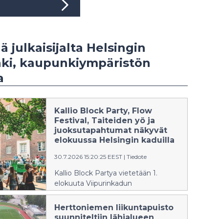
ä julkaisijalta Helsingin
ki, kaupunkiympäristön
a
Kallio Block Party, Flow
Festival, Taiteiden yö ja
juoksutapahtumat näkyvät
elokuussa Helsingin kaduilla
30.7.2026 15:20:25 EEST
|
Tiedote
Kallio Block Partya vietetään 1.
elokuuta Viipurinkadun
ympäristössä.
Herttoniemen liikuntapuisto
suunniteltiin lähialueen