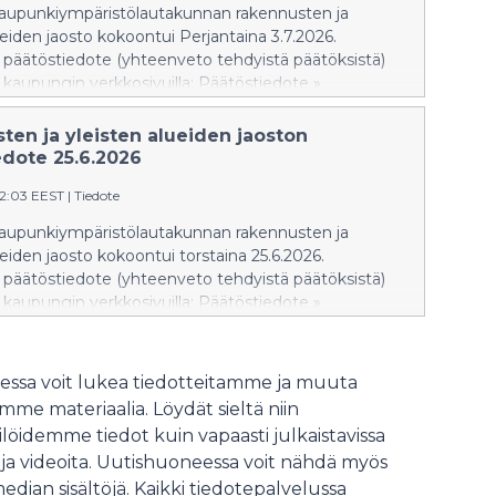
aiempaa kävelijäystävällisemmäksi,
kaupunkiympäristölautakunnan rakennusten ja
ja katujen kunnallistekniikkaa
ueiden jaosto kokoontui Perjantaina 3.7.2026.
uusitaan.
päätöstiedote (yhteenveto tehdyistä päätöksistä)
u kaupungin verkkosivuilla: Päätöstiedote »
te näkyy verkkosivuilla siihen asti kun
öytäkirja julkaistaan. Pöytäkirja korvaa
ten ja yleisten alueiden jaoston
uaan päätöstiedotteen. Rakennusten ja yleisten
edote 25.6.2026
oston seuraava kokous on torstaina 20.8.2026.
12:03 EEST
|
Tiedote
kaupunkiympäristölautakunnan rakennusten ja
ueiden jaosto kokoontui torstaina 25.6.2026.
päätöstiedote (yhteenveto tehdyistä päätöksistä)
u kaupungin verkkosivuilla: Päätöstiedote »
te näkyy verkkosivuilla siihen asti kun
öytäkirja julkaistaan. Pöytäkirja korvaa
uaan päätöstiedotteen. Rakennusten ja yleisten
ssa voit lukea tiedotteitamme ja muuta
oston seuraava kokous on perjantaina 3.7.2026.
me materiaalia. Löydät sieltä niin
löidemme tiedot kuin vapaasti julkaistavissa
 ja videoita. Uutishuoneessa voit nähdä myös
median sisältöjä. Kaikki tiedotepalvelussa