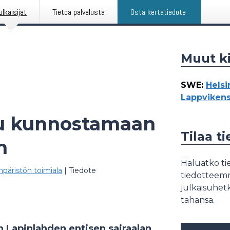
ulkaisijat
Tietoa palvelusta
Osta kertatiedote
Muut ki
SWE
:
Helsi
Lappvikens
uu kunnostamaan
Tilaa t
n
Haluatko tie
päristön toimiala
|
Tiedote
tiedotteemme
julkaisuhetk
tahansa.
 Lapinlahden entisen sairaalan