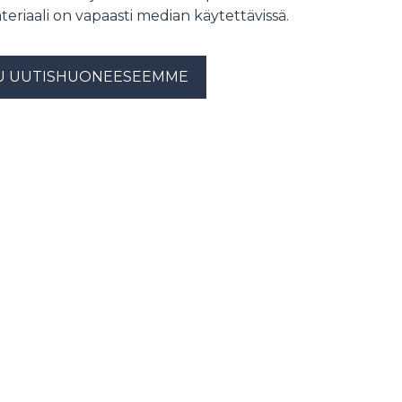
teriaali on vapaasti median käytettävissä.
U UUTISHUONEESEEMME