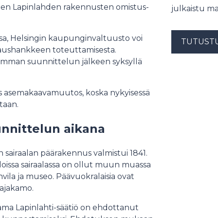
inen Lapinlahden rakennusten omistus-
julkaistu ma
sa, Helsingin kaupunginvaltuusto voi
TUTUST
aushankkeen toteuttamisesta.
kemman suunnittelun jälkeen syksyllä
s asemakaavamuutos, koska nykyisessä
ntaan.
unnittelun aikana
 sairaalan päärakennus valmistui 1841.
loissa sairaalassa on ollut muun muassa
kahvila ja museo. Päävuokralaisia ovat
lajakamo.
ama Lapinlahti-säätiö on ehdottanut