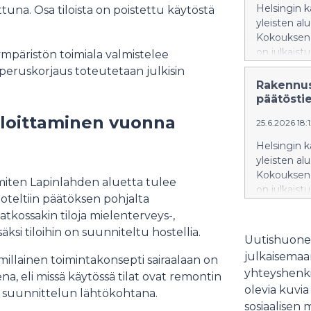
Helsingin 
ttuna. Osa tiloista on poistettu käytöstä
yleisten al
Kokouksen 
on julkaist
päristön toimiala valmistelee
Päätöstiedo
 peruskorjaus toteutetaan julkisin
kokouksen p
Rakennus
valmistutt
päätösti
alueiden ja
aloittaminen vuonna
25.6.2026 18:
Helsingin 
yleisten al
Kokouksen 
 miten Lapinlahden aluetta tulee
on julkaist
moteltiin päätöksen pohjalta
Päätöstiedo
atkossakin tiloja mielenterveys-,
kokouksen p
säksi tiloihin on suunniteltu hostellia.
valmistutt
Uutishuonee
alueiden ja
julkaisemaam
millainen toimintakonsepti sairaalaan on
yhteyshenki
 eli missä käytössä tilat ovat remontin
olevia kuvia
 suunnittelun lähtökohtana.
sosiaalisen 