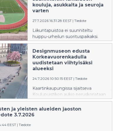
kouluja, asukkaita ja seuroja
varten
27.7.2026 16:31:28 EEST
|
Tiedote
Liikuntapuistoa ei suunniteltu
huippu-urheilun suorituspaikaksi.
Designmuseon edusta
Korkeavuorenkadulla
uudistetaan viihtyisäksi
alueeksi
24.7.2026 10:50:15 EEST
|
Tiedote
Kaartinkaupungissa sijaitseva
Koulupuistikon aukio peruskorjataan
syksyn aikana ympärivuotiseksi
viihtyisäksi alueeksi. Samalla
ten ja yleisten alueiden jaoston
Designmuseon edusta
edote 3.7.2026
Korkeavuorenkadulla ja
54:44 EEST
|
Tiedote
Merimiehenkadulla rauhoitetaan