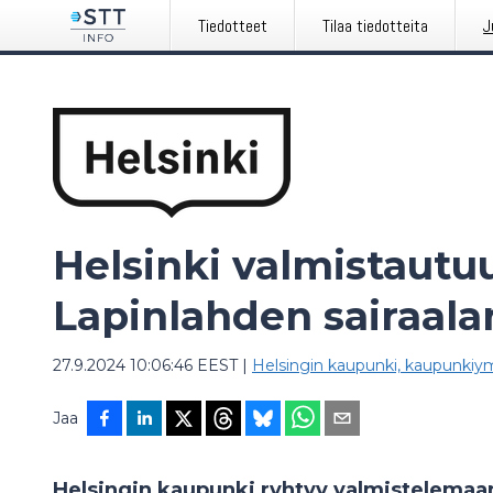
Tiedotteet
Tilaa tiedotteita
J
Helsinki valmistaut
Lapinlahden sairaala
27.9.2024 10:06:46 EEST
|
Helsingin kaupunki, kaupunkiym
Jaa
Helsingin kaupunki ryhtyy valmistelemaan