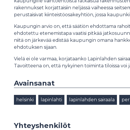
kaupungille vaihtoehtoista ratkaisua rakennust
rakennukset korjattaisiin neljässä vaiheessa seits
perustaisivat kiinteistöosakeyhtiön, jossa kaupunki 
Kaupungin arvio on, että säätiön ehdottama rahoitu
ehdotettu etenemistapa vaatisi pitkää jatkosuunnitt
niitä on järkevää edistää kaupungin omana hankk
ehdotuksen sijaan.
Vielä ei ole varmaa, korjataanko Lapinlahden sairaal
Tavoitteena on, että nykyinen toiminta tiloissa voi
Avainsanat
helsinki
lapinlahti
lapinlahden sairaala
per
Yhteyshenkilöt