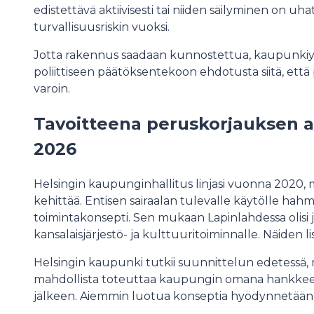
edistettävä aktiivisesti tai niiden säilyminen on uha
turvallisuusriskin vuoksi.
Jotta rakennus saadaan kunnostettua, kaupunkiym
poliittiseen päätöksentekoon ehdotusta siitä, että
varoin.
Tavoitteena peruskorjauksen 
2026
Helsingin kaupunginhallitus linjasi vuonna 2020,
kehittää. Entisen sairaalan tulevalle käytölle hah
toimintakonsepti. Sen mukaan Lapinlahdessa olisi j
kansalaisjärjestö- ja kulttuuritoiminnalle. Näiden li
Helsingin kaupunki tutkii suunnittelun edetessä, 
mahdollista toteuttaa kaupungin omana hankkeena,
jälkeen. Aiemmin luotua konseptia hyödynnetään