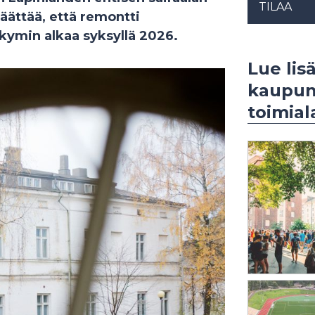
TILAA
äättää, että remontti
äkymin alkaa syksyllä 2026.
Lue lisä
kaupun
toimial