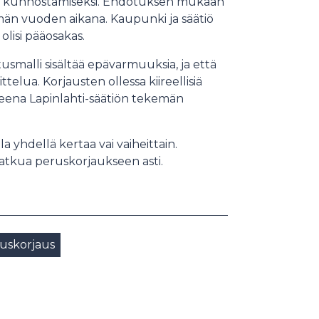
en kunnostamiseksi. Ehdotuksen mukaan
emän vuoden aikana. Kaupunki ja säätiö
olisi pääosakas.
smalli sisältää epävarmuuksia, ja että
elua. Korjausten ollessa kiireellisiä
eena Lapinlahti-säätiön tekemän
a yhdellä kertaa vai vaiheittain.
 jatkua peruskorjaukseen asti.
uskorjaus