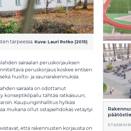
sten tarpeessa.
Kuva: Lauri Rotko (2015)
lahden sairaalan peruskorjauksen
niteltava peruskorjaus koskee entisen
 sekä huolto- ja saunarakennuksia.
nlahden sairaala on odottanut
ty konseptikilpailu tähtäsi ratkaisuun,
 varoin. Kaupunginhallitus hylkäsi
Rakennus
ssa mukana ollut ostajaehdokas vetäytyi
päätösti
3.7.2026 10:
istavat, että rakennusten korjausta on