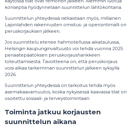
käytössä tilat ovat remontin jälkeen. Aiemmin luotua
konseptia hyödynnetään suunnittelun lähtökohtana.
Suunnittelun yhteydessä ratkaistaan myös, millainen
Lapinlahden rakennusten omistus- ja operointimalli on
peruskorjauksen jälkeen.
Jos suunnittelu etenee hahmotellussa aikataulussa,
Helsingin kaupunginvaltuusto voi tehdä vuonna 2025
periaatepäätöksen peruskorjaushankkeen
toteuttamisesta. Tavoitteena on, että peruskorjaus
voisi alkaa tarkemman suunnittelun jälkeen syksyllä
2026.
Suunnittelun yhteydessä on tarkoitus tehdä myös
asemakaavamuutos, koska nykyisessä kaavassa tilat on
osoitettu sosiaali- ja terveystoimintaan.
Toiminta jatkuu korjausten
suunnittelun aikana