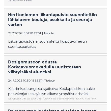
Herttoniemen liikuntapuisto suunniteltiin
lähialueen kouluja, asukkaita ja seuroja
varten
27.7.2026 16:31:28 EEST
|
Tiedote
Liikuntapuistoa ei suunniteltu huippu-urheilun
suorituspaikaksi.
Designmuseon edusta
Korkeavuorenkadulla uudistetaan
viihtyisäksi alueeksi
24.7.2026 10:50:15 EEST
|
Tiedote
Kaartinkaupungissa sijaitseva Koulupuistikon aukio
peruskorjataan syksyn aikana ympärivuotiseksi
viihtyisäksi alueeksi. Samalla Designmuseon edusta
Korkeavuorenkadulla ja Merimiehenkadulla
rauhoitetaan aiempaa kävelijäystävällisemmäksi, ja