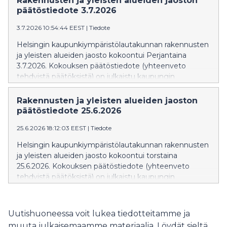
Rakennusten ja yleisten alueiden jaoston
katujen kunnallistekniikkaa uusitaan.
päätöstiedote 3.7.2026
3.7.2026 10:54:44 EEST
|
Tiedote
Helsingin kaupunkiympäristölautakunnan rakennusten
ja yleisten alueiden jaosto kokoontui Perjantaina
3.7.2026. Kokouksen päätöstiedote (yhteenveto
tehdyistä päätöksistä) on julkaistu kaupungin
verkkosivuilla: Päätöstiedote » Päätöstiedote näkyy
verkkosivuilla siihen asti kun kokouksen pöytäkirja
Rakennusten ja yleisten alueiden jaoston
julkaistaan. Pöytäkirja korvaa
päätöstiedote 25.6.2026
valmistuttuaan päätöstiedotteen. Rakennusten ja
25.6.2026 18:12:03 EEST
|
Tiedote
yleisten alueiden jaoston seuraava kokous on torstaina
20.8.2026.
Helsingin kaupunkiympäristölautakunnan rakennusten
ja yleisten alueiden jaosto kokoontui torstaina
25.6.2026. Kokouksen päätöstiedote (yhteenveto
tehdyistä päätöksistä) on julkaistu kaupungin
verkkosivuilla: Päätöstiedote » Päätöstiedote näkyy
verkkosivuilla siihen asti kun kokouksen pöytäkirja
julkaistaan. Pöytäkirja korvaa
Uutishuoneessa voit lukea tiedotteitamme ja
valmistuttuaan päätöstiedotteen. Rakennusten ja
muuta julkaisemaamme materiaalia. Löydät sieltä