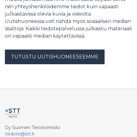
yleisten alueiden jaoston seuraava kokous on
niin yhteyshenkilöidemme tiedot kuin vapaasti
perjantaina 3.7.2026.
julkaistavissa olevia kuvia ja videoita.
Uutishuoneessa voit nähdä myös sosiaalisen median
sisältöjä. Kaikki tiedotepalvelussa julkaistu materiaali
on vapaasti median käytettävissä.
TUTUSTU UUTISHUONEESEEMME
Oy Suomen Tietotoimisto
tiedote@stt.fi