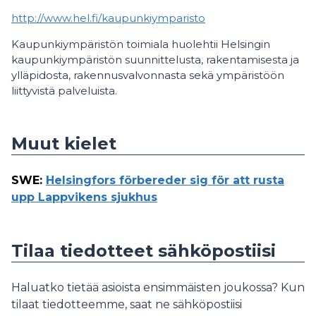
http://www.hel.fi/kaupunkiymparisto
Kaupunkiympäristön toimiala huolehtii Helsingin
kaupunkiympäristön suunnittelusta, rakentamisesta ja
ylläpidosta, rakennusvalvonnasta sekä ympäristöön
liittyvistä palveluista.
Muut kielet
SWE
:
Helsingfors förbereder sig för att rusta
upp Lappvikens sjukhus
Tilaa tiedotteet sähköpostiisi
Haluatko tietää asioista ensimmäisten joukossa? Kun
tilaat tiedotteemme, saat ne sähköpostiisi