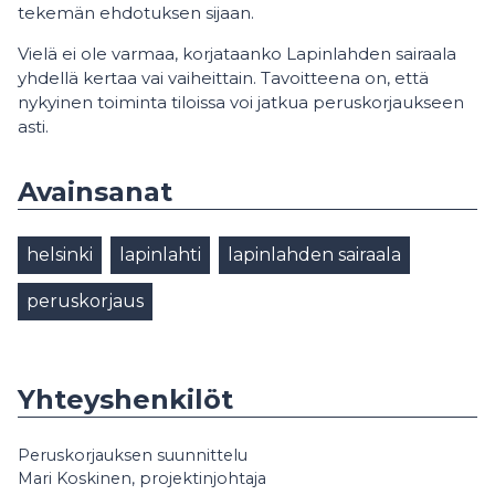
tekemän ehdotuksen sijaan.
Vielä ei ole varmaa, korjataanko Lapinlahden sairaala
yhdellä kertaa vai vaiheittain. Tavoitteena on, että
nykyinen toiminta tiloissa voi jatkua peruskorjaukseen
asti.
Avainsanat
helsinki
lapinlahti
lapinlahden sairaala
peruskorjaus
Yhteyshenkilöt
Peruskorjauksen suunnittelu
Mari Koskinen, projektinjohtaja