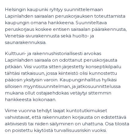
Helsingin kaupunki ryhtyy suunnittelemaan
Lapinlahden sairaalan peruskorjauksen toteuttamista
kaupungin omana hankkeena. Suunniteltava
peruskorjaus koskee entisen sairaalan päärakennusta,
Venetsia-sivurakennusta sekä huolto- ja
saunarakennuksia.
Kulttuuri- ja rakennushistoriallisesti arvokas
Lapinlahden sairaala on odottanut peruskorjausta
pitkään. Viisi vuotta sitten järjestetty konseptikilpailu
tähtäsi ratkaisuun, jossa kiinteistö olisi kunnostettu
pääosin yksityisin varoin. Kaupunginhallitus hylkäsi
silloisen myyntisuunnitelman, ja jatkosuunnittelussa
mukana ollut ostajaehdokas vetäytyi sittemmin
hankkeesta kokonaan.
Viime vuonna tehdyt laajat kuntotutkimukset
vahvistavat, että rakennusten korjausta on edistettävä
aktiivisesti tai niiden säilyminen on uhattuna. Osa tiloista
on poistettu käytöstä turvallisuusriskin vuoksi.