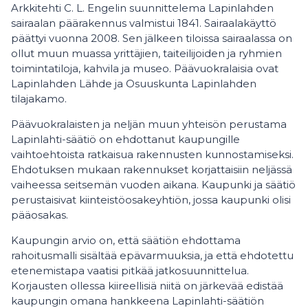
Arkkitehti C. L. Engelin suunnittelema Lapinlahden
sairaalan päärakennus valmistui 1841. Sairaalakäyttö
päättyi vuonna 2008. Sen jälkeen tiloissa sairaalassa on
ollut muun muassa yrittäjien, taiteilijoiden ja ryhmien
toimintatiloja, kahvila ja museo. Päävuokralaisia ovat
Lapinlahden Lähde ja Osuuskunta Lapinlahden
tilajakamo.
Päävuokralaisten ja neljän muun yhteisön perustama
Lapinlahti-säätiö on ehdottanut kaupungille
vaihtoehtoista ratkaisua rakennusten kunnostamiseksi.
Ehdotuksen mukaan rakennukset korjattaisiin neljässä
vaiheessa seitsemän vuoden aikana. Kaupunki ja säätiö
perustaisivat kiinteistöosakeyhtiön, jossa kaupunki olisi
pääosakas.
Kaupungin arvio on, että säätiön ehdottama
rahoitusmalli sisältää epävarmuuksia, ja että ehdotettu
etenemistapa vaatisi pitkää jatkosuunnittelua.
Korjausten ollessa kiireellisiä niitä on järkevää edistää
kaupungin omana hankkeena Lapinlahti-säätiön