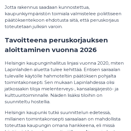
Jotta rakennus saadaan kunnostettua,
kaupunkiympäristön toimiala valmistelee poliittiseen
päätöksentekoon ehdotusta siitä, että peruskorjaus
toteutetaan julkisin varoin.
Tavoitteena peruskorjauksen
aloittaminen vuonna 2026
Helsingin kaupunginhallitus linjasi vuonna 2020, miten
Lapinlahden aluetta tulee kehittää. Entisen sairaalan
tulevalle käytölle hahmoteltiin päätöksen pohjalta
toimintakonsepti. Sen mukaan Lapinlahdessa olisi
jatkossakin tiloja mielenterveys-, kansalaisjärjestö- ja
kulttuuritoiminnalle. Näiden lisäksi tiloihin on
suunniteltu hostellia.
Helsingin kaupunki tutkii suunnittelun edetessä,
millainen toimintakonsepti sairaalaan on mahdollista
toteuttaa kaupungin omana hankkeena, eli missä