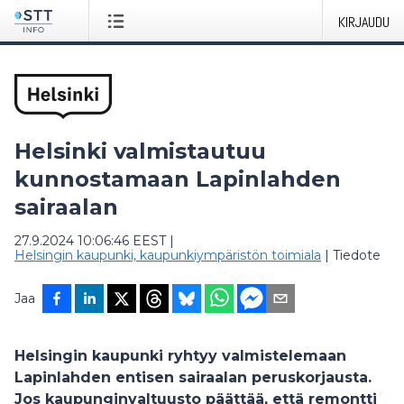
KIRJAUDU
Helsinki valmistautuu
kunnostamaan Lapinlahden
sairaalan
27.9.2024 10:06:46 EEST
|
Helsingin kaupunki, kaupunkiympäristön toimiala
|
Tiedote
Jaa
Helsingin kaupunki ryhtyy valmistelemaan
Lapinlahden entisen sairaalan peruskorjausta.
Jos kaupunginvaltuusto päättää, että remontti