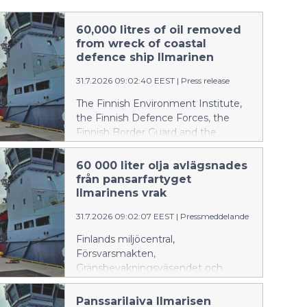
60,000 litres of oil removed
from wreck of coastal
defence ship Ilmarinen
31.7.2026 09:02:40 EEST
|
Press release
The Finnish Environment Institute,
the Finnish Defence Forces, the
Finnish Border Guard and the
Ministry of the Environment
announce: The Finnish Environment
60 000 liter olja avlägsnades
Institute and the Finnish Navy
från pansarfartyget
removed oil from the wreck of the
Ilmarinens vrak
coastal defence ship Ilmarinen
31.7.2026 09:02:07 EEST
|
Pressmeddelande
between 14 and 24 July 2026. In
addition, the Finnish Border Guard,
Finlands miljöcentral,
which was prepared for
Försvarsmakten,
environmental response operations,
Gränsbevakningsväsendet och
and the Diving Medical Center
miljöministeriet informerar: Finlands
participated in the operation. Over
miljöcentral och marinen avlägsnade
Panssarilaiva Ilmarisen
the course of two weeks,