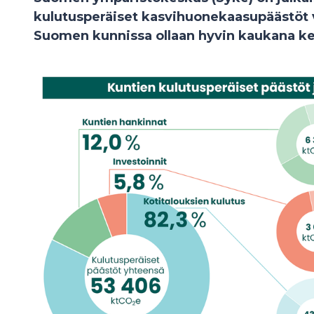
kulutusperäiset kasvihuonekaasupäästöt 
Suomen kunnissa ollaan hyvin kaukana ke