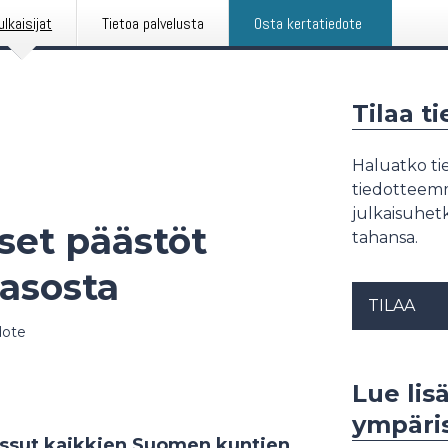
ulkaisijat
Tietoa palvelusta
Osta kertatiedote
Tilaa t
Haluatko tie
tiedotteemme
julkaisuhetk
set päästöt
tahansa.
asosta
TILAA
dote
Lue lis
ympäri
issut kaikkien Suomen kuntien