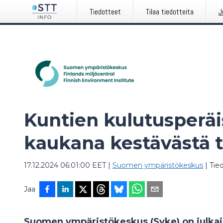
Tiedotteet
Tilaa tiedotteita
J
Kuntien kulutusperäi
kaukana kestävästä t
17.12.2024 06:01:00 EET
|
Suomen ympäristökeskus
|
Tie
Jaa
Suomen ympäristökeskus (Syke) on julka