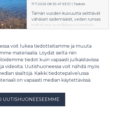
17.7.2026 08:39:47 EEST
|
Tiedote
vedenkorkeutta yli 50 cm ja suuria
järviä 20–30 cm.
Tämän vuoden kuivuutta selittävät
vähäiset sademäärät, veden runsas
haihdunta ja poikkeava lumitalvi.
Ilmaston lämpeneminen lisää
kuivuudelle otollisia oloja myös
Suomessa.
ssa voit lukea tiedotteitamme ja muuta
me materiaalia. Löydät sieltä niin
löidemme tiedot kuin vapaasti julkaistavissa
 ja videoita. Uutishuoneessa voit nähdä myös
median sisältöjä. Kaikki tiedotepalvelussa
teriaali on vapaasti median käytettävissä.
U UUTISHUONEESEEMME