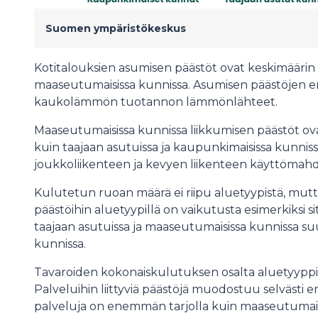
Suomen ympäristökeskus
Kotitalouksien asumisen päästöt ovat keskimäärin
maaseutumaisissa kunnissa. Asumisen päästöjen ero
kaukolämmön tuotannon lämmönlähteet.
Maaseutumaisissa kunnissa liikkumisen päästöt 
kuin taajaan asutuissa ja kaupunkimaisissa kunnissa,
joukkoliikenteen ja kevyen liikenteen käyttömahdo
Kulutetun ruoan määrä ei riipu aluetyypistä, mutt
päästöihin aluetyypillä on vaikutusta esimerkiksi s
taajaan asutuissa ja maaseutumaisissa kunnissa s
kunnissa.
Tavaroiden kokonaiskulutuksen osalta aluetyyppien 
Palveluihin liittyviä päästöjä muodostuu selvästi e
palveluja on enemmän tarjolla kuin maaseutumais