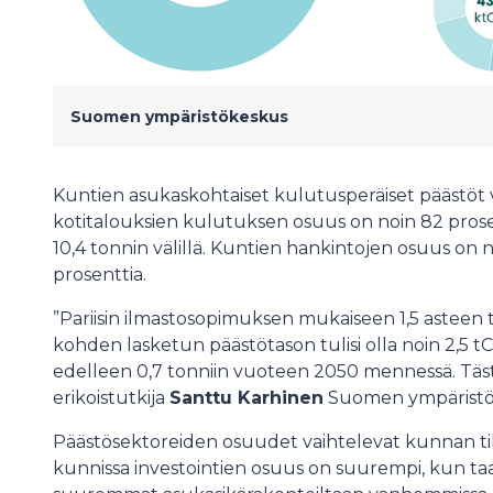
Suomen ympäristökeskus
Kuntien asukaskohtaiset kulutusperäiset päästöt va
kotitalouksien kulutuksen osuus on noin 82 prose
10,4 tonnin välillä. Kuntien hankintojen osuus on n
prosenttia.
”Pariisin ilmastosopimuksen mukaiseen 1,5 asteen
kohden lasketun päästötason tulisi olla noin 2,5 t
edelleen 0,7 tonniin vuoteen 2050 mennessä. Tästä
erikoistutkija
Santtu Karhinen
Suomen ympäristö
Päästösektoreiden osuudet vaihtelevat kunnan ti
kunnissa investointien osuus on suurempi, kun ta