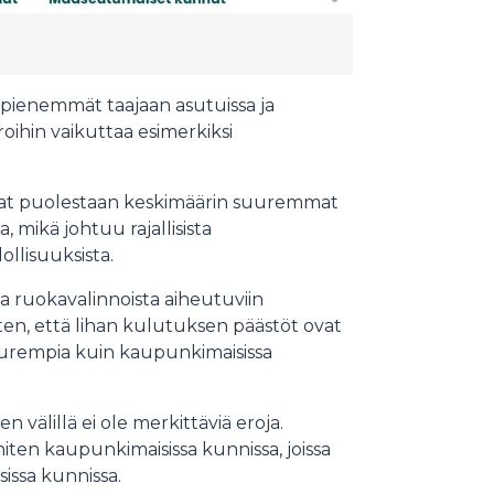
 pienemmät taajaan asutuissa ja
ihin vaikuttaa esimerkiksi
ovat puolestaan keskimäärin suuremmat
 mikä johtuu rajallisista
llisuuksista.
a ruokavalinnoista aiheutuviin
iten, että lihan kulutuksen päästöt ovat
uurempia kuin kaupunkimaisissa
välillä ei ole merkittäviä eroja.
niten kaupunkimaisissa kunnissa, joissa
issa kunnissa.