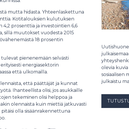
kunnissa.
istä mutta hidasta. Yhteenlaskettuna
enttia. Kotitalouksien kulutuksen
 4,2 prosenttia ja investointien 6,6
ja, sillä muutokset vuodesta 2015
stövähenemästä 18 prosentin
Uutishuonee
julkaisemaam
t tulevat pienenemään selvästi
yhteyshenki
rityisesti energiasektorin
olevia kuvia
ssa että ulkomailla.
sosiaalisen 
julkaistu ma
ennaista, että päättäjät ja kunnat
ä. Ihanteellista olisi, jos asukkaille
intojen tekeminen olisi helppoa ja
TUTUST
akin olennaista kuin miettiä jatkuvasti
itäisi olla sisäänrakennettuna
oo.