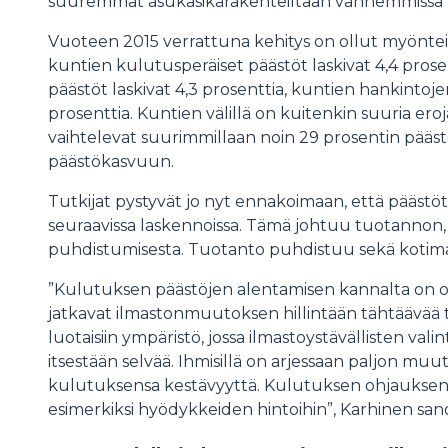
suuremmat asukasikärakenteiltaan vanhemmissa 
Vuoteen 2015 verrattuna kehitys on ollut myönte
kuntien kulutusperäiset päästöt laskivat 4,4 pros
päästöt laskivat 4,3 prosenttia, kuntien hankintojen
prosenttia. Kuntien välillä on kuitenkin suuria ero
vaihtelevat suurimmillaan noin 29 prosentin pää
päästökasvuun.
Tutkijat pystyvät jo nyt ennakoimaan, että päästö
seuraavissa laskennoissa. Tämä johtuu tuotannon, e
puhdistumisesta. Tuotanto puhdistuu sekä kotimaa
”Kulutuksen päästöjen alentamisen kannalta on ol
jatkavat ilmastonmuutoksen hillintään tähtäävää työt
luotaisiin ympäristö, jossa ilmastoystävällisten val
itsestään selvää. Ihmisillä on arjessaan paljon muut
kulutuksensa kestävyyttä. Kulutuksen ohjauksen p
esimerkiksi hyödykkeiden hintoihin”, Karhinen san