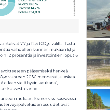
ihtelivat 7,7 ja 12,5 tCO
e välillä. Tästä
2
nttia vaihdellen kunnan mukaan 6,1 ja
oin 12 prosenttia ja investointien loput 6
 tavoitteeseen pääsemiseksi henkeä
CO
e vuoteen 2030 mennessä ja laskea
2
 ollaan vielä hyvin kaukana”,
keskuksesta sanoo.
lanteen mukaan. Esimerkiksi kasvavissa
as terveyspalveluiden osuudet ovat