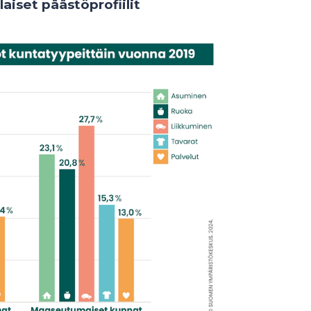
laiset päästöprofiilit