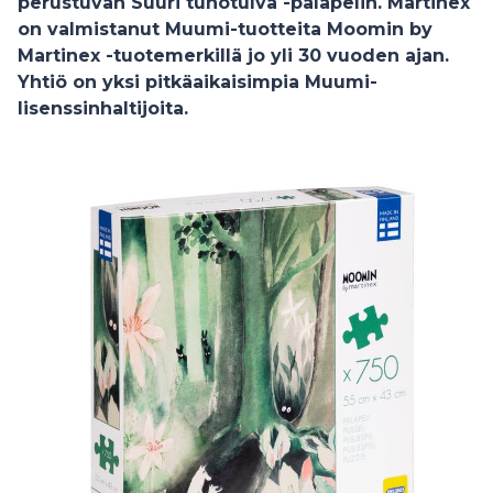
perustuvan Suuri tuhotulva -palapelin. Martinex
on valmistanut Muumi-tuotteita Moomin by
Martinex -tuotemerkillä jo yli 30 vuoden ajan.
Yhtiö on yksi pitkäaikaisimpia Muumi-
lisenssinhaltijoita.