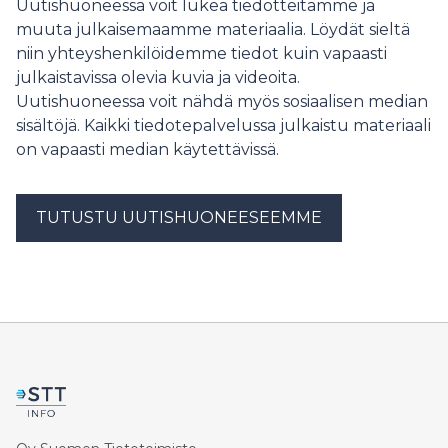
Uutishuoneessa voit lukea tiedotteitamme ja
muuta julkaisemaamme materiaalia. Löydät sieltä
niin yhteyshenkilöidemme tiedot kuin vapaasti
julkaistavissa olevia kuvia ja videoita.
Uutishuoneessa voit nähdä myös sosiaalisen median
sisältöjä. Kaikki tiedotepalvelussa julkaistu materiaali
on vapaasti median käytettävissä.
TUTUSTU UUTISHUONEESEEMME