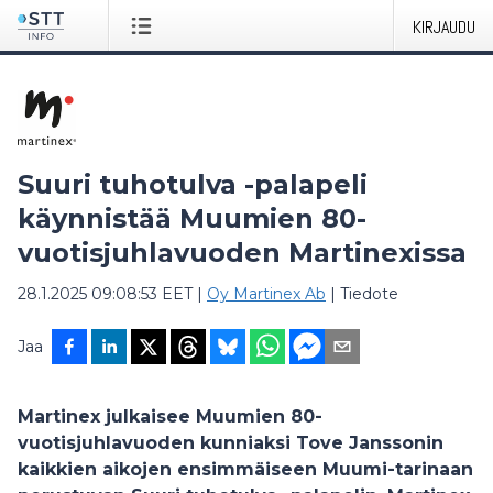
KIRJAUDU
Suuri tuhotulva -palapeli
käynnistää Muumien 80-
vuotisjuhlavuoden Martinexissa
28.1.2025 09:08:53 EET
|
Oy Martinex Ab
|
Tiedote
Jaa
Martinex julkaisee Muumien 80-
vuotisjuhlavuoden kunniaksi Tove Janssonin
kaikkien aikojen ensimmäiseen Muumi-tarinaan