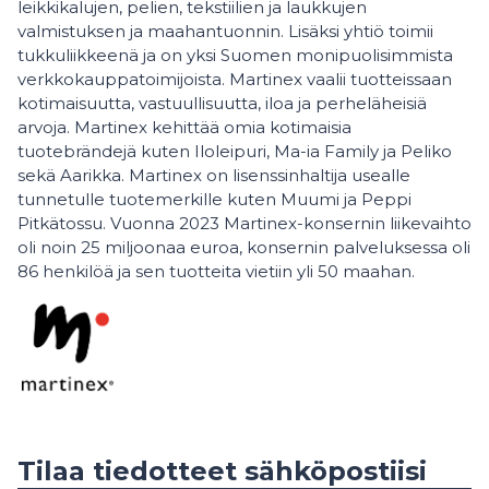
leikkikalujen, pelien, tekstiilien ja laukkujen
valmistuksen ja maahantuonnin. Lisäksi yhtiö toimii
tukkuliikkeenä ja on yksi Suomen monipuolisimmista
verkkokauppatoimijoista. Martinex vaalii tuotteissaan
kotimaisuutta, vastuullisuutta, iloa ja perheläheisiä
arvoja. Martinex kehittää omia kotimaisia
tuotebrändejä kuten Iloleipuri, Ma-ia Family ja Peliko
sekä Aarikka. Martinex on lisenssinhaltija usealle
tunnetulle tuotemerkille kuten Muumi ja Peppi
Pitkätossu. Vuonna 2023 Martinex-konsernin liikevaihto
oli noin 25 miljoonaa euroa, konsernin palveluksessa oli
86 henkilöä ja sen tuotteita vietiin yli 50 maahan.
Tilaa tiedotteet sähköpostiisi