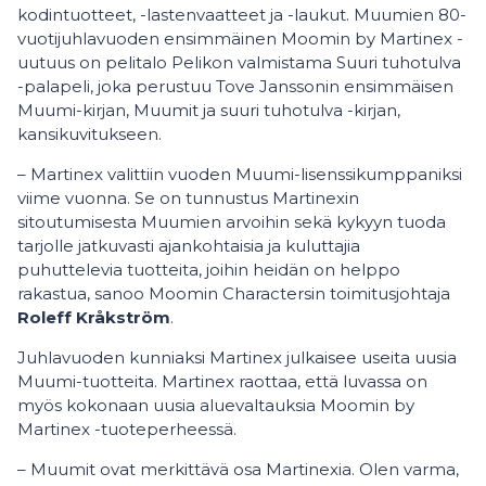
kodintuotteet, -lastenvaatteet ja -laukut. Muumien 80-
vuotijuhlavuoden ensimmäinen Moomin by Martinex -
uutuus on pelitalo Pelikon valmistama Suuri tuhotulva
-palapeli, joka perustuu Tove Janssonin ensimmäisen
Muumi-kirjan, Muumit ja suuri tuhotulva -kirjan,
kansikuvitukseen.
– Martinex valittiin vuoden Muumi-lisenssikumppaniksi
viime vuonna. Se on tunnustus Martinexin
sitoutumisesta Muumien arvoihin sekä kykyyn tuoda
tarjolle jatkuvasti ajankohtaisia ja kuluttajia
puhuttelevia tuotteita, joihin heidän on helppo
rakastua, sanoo Moomin Charactersin toimitusjohtaja
Roleff Kråkström
.
Juhlavuoden kunniaksi Martinex julkaisee useita uusia
Muumi-tuotteita. Martinex raottaa, että luvassa on
myös kokonaan uusia aluevaltauksia Moomin by
Martinex -tuoteperheessä.
– Muumit ovat merkittävä osa Martinexia. Olen varma,