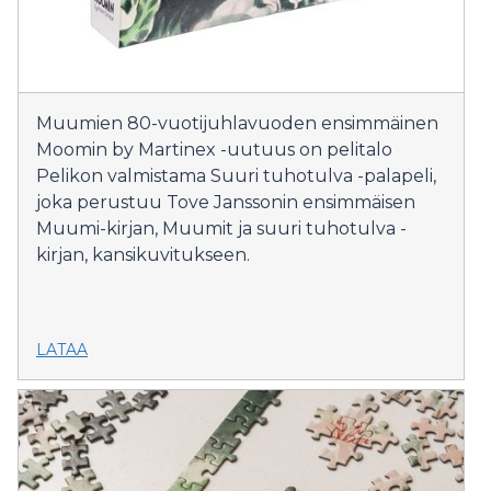
Muumien 80-vuotijuhlavuoden ensimmäinen
Moomin by Martinex -uutuus on pelitalo
Pelikon valmistama Suuri tuhotulva -palapeli,
joka perustuu Tove Janssonin ensimmäisen
Muumi-kirjan, Muumit ja suuri tuhotulva -
kirjan, kansikuvitukseen.
LATAA