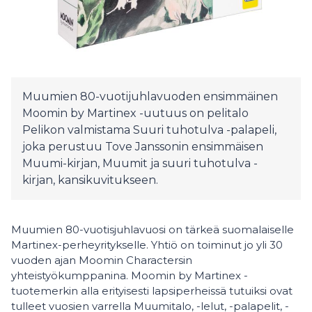
Muumien 80-vuotijuhlavuoden ensimmäinen
Moomin by Martinex -uutuus on pelitalo
Pelikon valmistama Suuri tuhotulva -palapeli,
joka perustuu Tove Janssonin ensimmäisen
Muumi-kirjan, Muumit ja suuri tuhotulva -
kirjan, kansikuvitukseen.
Muumien 80-vuotisjuhlavuosi on tärkeä suomalaiselle
Martinex-perheyritykselle. Yhtiö on toiminut jo yli 30
vuoden ajan Moomin Charactersin
yhteistyökumppanina. Moomin by Martinex -
tuotemerkin alla erityisesti lapsiperheissä tutuiksi ovat
tulleet vuosien varrella Muumitalo, -lelut, -palapelit, -