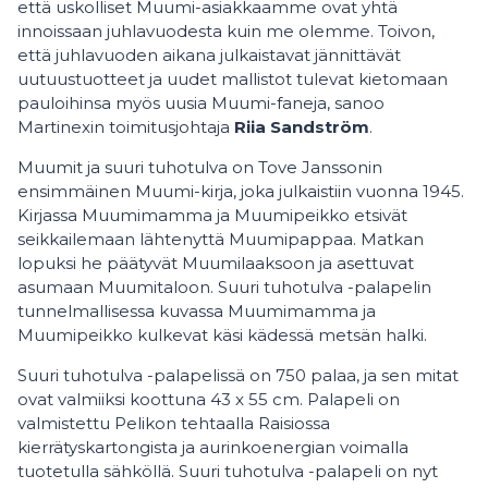
että uskolliset Muumi-asiakkaamme ovat yhtä
innoissaan juhlavuodesta kuin me olemme. Toivon,
että juhlavuoden aikana julkaistavat jännittävät
uutuustuotteet ja uudet mallistot tulevat kietomaan
pauloihinsa myös uusia Muumi-faneja, sanoo
Martinexin toimitusjohtaja
Riia Sandström
.
Muumit ja suuri tuhotulva on Tove Janssonin
ensimmäinen Muumi-kirja, joka julkaistiin vuonna 1945.
Kirjassa Muumimamma ja Muumipeikko etsivät
seikkailemaan lähtenyttä Muumipappaa. Matkan
lopuksi he päätyvät Muumilaaksoon ja asettuvat
asumaan Muumitaloon. Suuri tuhotulva -palapelin
tunnelmallisessa kuvassa Muumimamma ja
Muumipeikko kulkevat käsi kädessä metsän halki.
Suuri tuhotulva -palapelissä on 750 palaa, ja sen mitat
ovat valmiiksi koottuna 43 x 55 cm. Palapeli on
valmistettu Pelikon tehtaalla Raisiossa
kierrätyskartongista ja aurinkoenergian voimalla
tuotetulla sähköllä. Suuri tuhotulva -palapeli on nyt