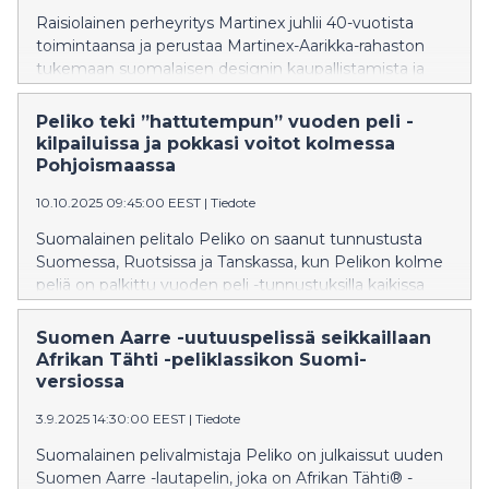
Raisiolainen perheyritys Martinex juhlii 40-vuotista
toimintaansa ja perustaa Martinex-Aarikka-rahaston
tukemaan suomalaisen designin kaupallistamista ja
kansainvälistämistä. Yritys on neljässä
vuosikymmenessä kasvanut kotimaisesta
Peliko teki ”hattutempun” vuoden peli -
kodintarvikkeita myyvästä yrityksestä omaan
kilpailuissa ja pokkasi voitot kolmessa
suunnitteluun vahvasti nojaavaksi kansainväliseksi
Pohjoismaassa
bränditaloksi.
10.10.2025 09:45:00 EEST
|
Tiedote
Suomalainen pelitalo Peliko on saanut tunnustusta
Suomessa, Ruotsissa ja Tanskassa, kun Pelikon kolme
peliä on palkittu vuoden peli -tunnustuksilla kaikissa
kolmessa maassa. Vuoden peli -tunnustus on yksi
arvostetuimmista pelialan tunnustuksista.
Suomen Aarre -uutuuspelissä seikkaillaan
Afrikan Tähti -peliklassikon Suomi-
versiossa
3.9.2025 14:30:00 EEST
|
Tiedote
Suomalainen pelivalmistaja Peliko on julkaissut uuden
Suomen Aarre -lautapelin, joka on Afrikan Tähti® -