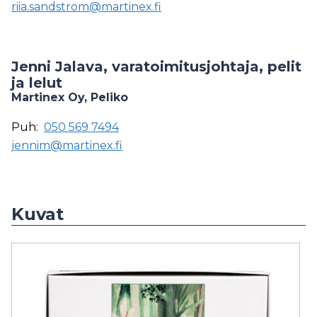
riia.sandstrom@martinex.fi
Jenni Jalava, varatoimitusjohtaja, pelit
ja lelut
Martinex Oy, Peliko
Puh:
050 569 7494
jennim@martinex.fi
Kuvat