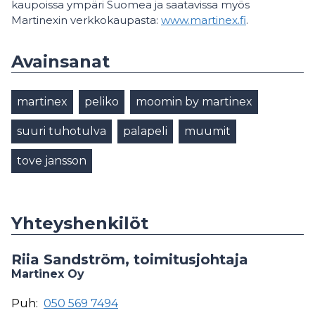
kaupoissa ympäri Suomea ja saatavissa myös
Martinexin verkkokaupasta:
www.martinex.fi
.
Avainsanat
martinex
peliko
moomin by martinex
suuri tuhotulva
palapeli
muumit
tove jansson
Yhteyshenkilöt
Riia Sandström, toimitusjohtaja
Martinex Oy
Puh:
050 569 7494