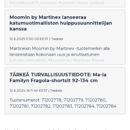
klassikkopeli Suomessa. Suomen Aarre -pelissä
seikkaillaan eri puolilla Suomea neljässä
luonnonmaisemassa ja etsitään maan kauneinta
Moomin by Martinex lanseeraa
paikkaa, Suomen Aarretta – ja vältellään Itikoita.
katumuotimalliston huippusuunnittelijan
kanssa
12.6.2025 11:30:05 EEST
|
Tiedote
Martinexin Moomin by Martinex -tuotemerkin alla
lanseerataan kokonaan uusi ja ainutlaatuinen
katumuotimallisto. Moomin by Martinex Street -
mallisto on suunniteltu yhteistyössä innovatiivisesta ja
rohkeasta tyylistään tunnetun suomalaisen
TÄRKEÄ TURVALLISUUSTIEDOTE: Ma-ia
muotisuunnittelijan Mert Otsamon kanssa. Mallisto
Familyn Fragola-shortsit 92-134 cm
juhlistaa Muumien 80-vuotisjuhlavuotta.
12.6.2024 16:11:49 EEST
|
Tiedote
Tuotenumerot: 71202778, 71202779, 71202780,
71202781, 71202782, 71202783, 71202784, 71202784