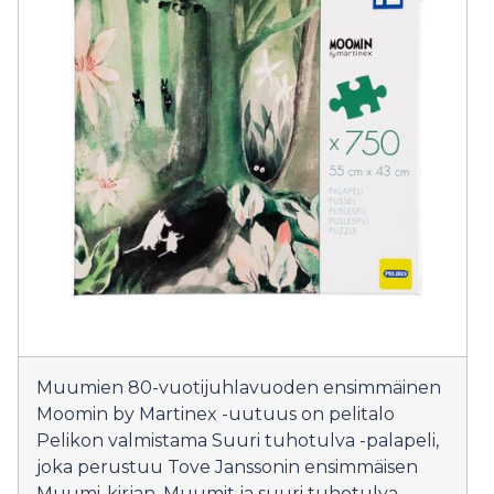
Muumien 80-vuotijuhlavuoden ensimmäinen
Moomin by Martinex -uutuus on pelitalo
Pelikon valmistama Suuri tuhotulva -palapeli,
joka perustuu Tove Janssonin ensimmäisen
Muumi-kirjan, Muumit ja suuri tuhotulva -