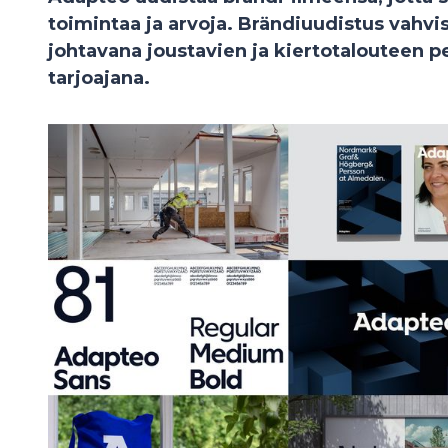
toimintaa ja arvoja. Brändiuudistus vahv
johtavana joustavien ja kiertotalouteen pe
tarjoajana.