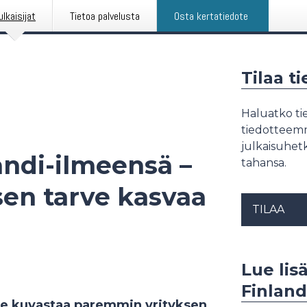
ulkaisijat
Tietoa palvelusta
Osta kertatiedote
Tilaa t
Haluatko tie
tiedotteemme
julkaisuhetk
ndi-ilmeensä –
tahansa.
sen tarve kasvaa
TILAA
Lue lis
Finland
 se kuvastaa paremmin yrityksen