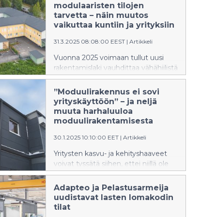
myyntijohtajaksi on nimitetty Alpo
modulaaristen tilojen
Arasmo.
tarvetta – näin muutos
vaikuttaa kuntiin ja yrityksiin
31.3.2025 08:08:00 EEST
|
Artikkeli
Vuonna 2025 voimaan tullut uusi
rakentamislaki vauhdittaa vähähiilistä
rakentamista ja helpottaa joustavien
tilaratkaisujen toteuttamista.
”Moduulirakennus ei sovi
Muutokset näkyvät erityisesti
yrityskäyttöön” – ja neljä
kuntien ja yritysten tilahankinnoissa,
muuta harhaluuloa
ja vuoden 2026 alussa vaatimukset
moduulirakentamisesta
tiukkenevat entisestään.
30.1.2025 10:10:00 EET
|
Artikkeli
Yritysten kasvu- ja kehityshaaveet
voivat tyssätä siihen, ettei niillä ole
edellytyksiä kiinteiden tilaratkaisujen
vaatimiin mittaviin investointeihin.
Adapteo ja Pelastusarmeija
Modulaariset tilat ovat yrityksille
uudistavat lasten lomakodin
joustava vaihtoehto, kun ne haluavat
tilat
skaalata toimintaansa nopeasti.