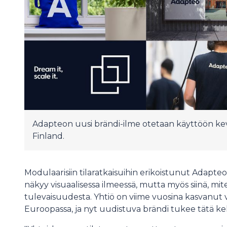
Adapteon uusi brändi-ilme otetaan käyttöön ke
Finland.
Modulaarisiin tilaratkaisuihin erikoistunut Adapte
näkyy visuaalisessa ilmeessä, mutta myös siinä, m
tulevaisuudesta. Yhtiö on viime vuosina kasvanut v
Euroopassa, ja nyt uudistuva brändi tukee tätä keh