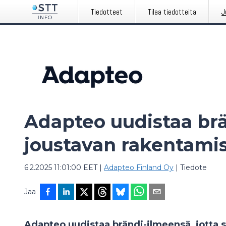
Tiedotteet
Tilaa tiedotteita
J
Adapteo uudistaa brä
joustavan rakentami
6.2.2025 11:01:00 EET
|
Adapteo Finland Oy
|
Tiedote
Jaa
Adapteo uudistaa brändi-ilmeensä, jotta