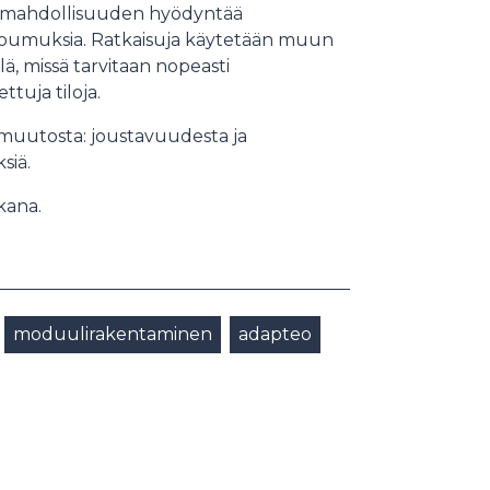
le mahdollisuuden hyödyntää
 sitoumuksia. Ratkaisuja käytetään muun
llä, missä tarvitaan nopeasti
ttuja tiloja.
muutosta: joustavuudesta ja
siä.
kana.
moduulirakentaminen
adapteo