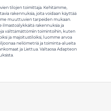
en tilojen toimittaja. Kehitämme,
 rakennuksia, joita voidaan käyttää
emme muuttuvien tarpeiden mukaan.
ilmastoälykkäitä rakennuksia ja
ja välttämättömiin toimintoihin, kuten
iksi ja majoitustiloiksi, luomme arvoa
joonaa neliömetriä ja toiminta-alueita
Alankomaat ja Liettua. Valtaosa Adapteon
uksista.