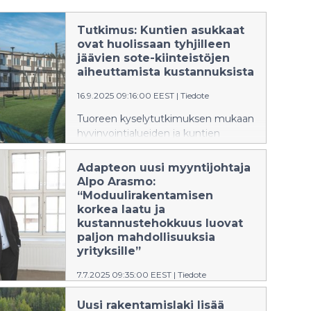
Tutkimus: Kuntien asukkaat
ovat huolissaan tyhjilleen
jäävien sote-kiinteistöjen
aiheuttamista kustannuksista
16.9.2025 09:16:00 EEST
|
Tiedote
Tuoreen kyselytutkimuksen mukaan
hyvinvointialueiden ja kuntien
päättäjät uskovat alueensa
palveluverkoston supistuvan, mikä
Adapteon uusi myyntijohtaja
johtaa sote-kiinteistöjen
Alpo Arasmo:
irtisanomisiin. Tyhjien kiinteistöjen
“Moduulirakentamisen
aiheuttamat kulut huolestuttavat
korkea laatu ja
myös kuntien asukkaita. Enemmistö
kustannustehokkuus luovat
heistä (58 %) pitää muunneltavia ja
paljon mahdollisuuksia
siirrettäviä tiloja hyvänä keinona
yrityksille”
vähentää kuntien taloudellisia riskejä.
7.7.2025 09:35:00 EEST
|
Tiedote
Adapteo Finland Oy:n
Uusi rakentamislaki lisää