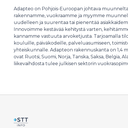
Adapteo on Pohjois-Euroopan johtava muunneltavi
rakennamme, vuokraamme ja myymme muunneltavia
uudelleen ja suurentaa tai pienentää asiakkaid
Innovoimme kestävää kehitystä varten, kehitämme 
kannamme vastuuta arvoketjusta. Tarjoamalla tilo
kouluille, päiväkodeille, palveluasumiseen, toimisto
yhteiskunnalle. Adapteon rakennuskanta on 1,4 mil
ovat Ruotsi, Suomi, Norja, Tanska, Saksa, Belgia, 
liikevaihdosta tulee julkisen sektorin vuokrasopim