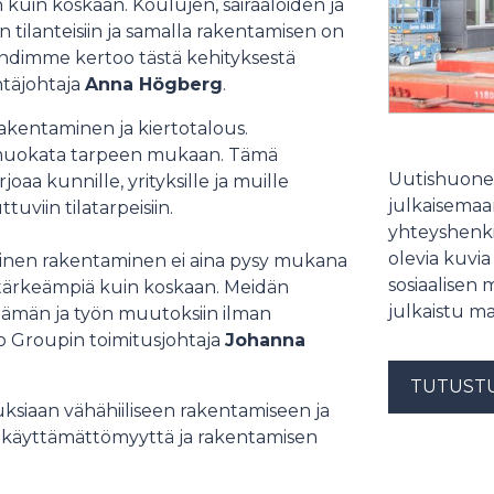
uin koskaan. Koulujen, sairaaloiden ja
tilanteisiin ja samalla rakentamisen on
ndimme kertoo tästä kehityksestä
ntäjohtaja
Anna Högberg
.
kentaminen ja kiertotalous.
a muokata tarpeen mukaan. Tämä
Uutishuonee
aa kunnille, yrityksille ja muille
julkaisemaam
uviin tilatarpeisiin.
yhteyshenki
olevia kuvia
teinen rakentaminen ei aina pysy mukana
sosiaalisen 
at tärkeämpiä kuin koskaan. Meidän
julkaistu ma
lämän ja työn muutoksiin ilman
o Groupin toimitusjohtaja
Johanna
TUTUST
siaan vähähiiliseen rakentamiseen ja
en käyttämättömyyttä ja rakentamisen