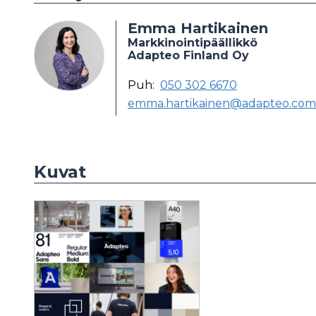
Emma Hartikainen
Markkinointipäällikkö
Adapteo Finland Oy
Puh:
050 302 6670
emma.hartikainen@adapteo.com
Kuvat