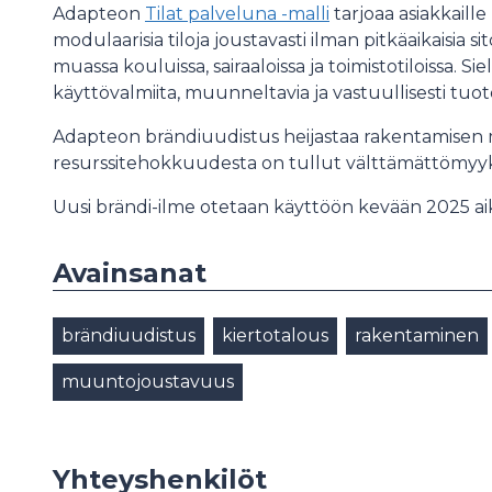
Adapteon
Tilat palveluna -malli
tarjoaa asiakkail
modulaarisia tiloja joustavasti ilman pitkäaikaisia
muassa kouluissa, sairaaloissa ja toimistotiloissa. Sie
käyttövalmiita, muunneltavia ja vastuullisesti tuote
Adapteon brändiuudistus heijastaa rakentamisen 
resurssitehokkuudesta on tullut välttämättömyyk
Uusi brändi-ilme otetaan käyttöön kevään 2025 ai
Avainsanat
brändiuudistus
kiertotalous
rakentaminen
muuntojoustavuus
Yhteyshenkilöt