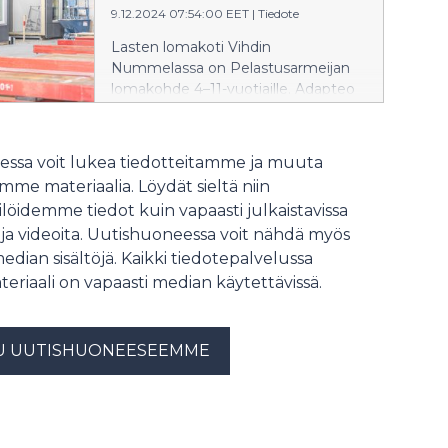
9.12.2024 07:54:00 EET
|
Tiedote
Moduulirakennuksiin liittyy kuitenkin
monia uskomuksia, jotka voivat
Lasten lomakoti Vihdin
jarruttaa niiden käyttöä.
Nummelassa on Pelastusarmeijan
Tarkastellaan niistä muutamaa.
lomakohde 4–11-vuotiaille. Adapteo
toimittaa lomakodille uudet
moduulirakenteiset tilat, jotka
otetaan käyttöön jo kesällä 2025.
ssa voit lukea tiedotteitamme ja muuta
me materiaalia. Löydät sieltä niin
löidemme tiedot kuin vapaasti julkaistavissa
 ja videoita. Uutishuoneessa voit nähdä myös
median sisältöjä. Kaikki tiedotepalvelussa
teriaali on vapaasti median käytettävissä.
U UUTISHUONEESEEMME