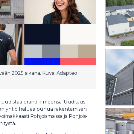
vään 2025 aikana. Kuva: Adapteo
o uudistaa brändi-ilmeensä. Uudistus
iten yhtiö haluaa puhua rakentamisen
oimakkaasti Pohjoismaissa ja Pohjois-
itystä.