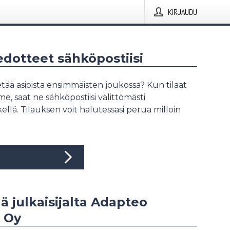
KIRJAUDU
iedotteet sähköpostiisi
tää asioista ensimmäisten joukossa? Kun tilaat
, saat ne sähköpostiisi välittömästi
ellä. Tilauksen voit halutessasi perua milloin
ää julkaisijalta Adapteo
 Oy