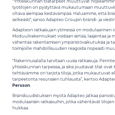
"Yhteiskunnan tilatarpeet muuttuvat nopeammin k
työtilojen on pystyttävä mukautumaan muuttuviin 
oltava aiempaa kestävämpää. Haluamme, että brä
selkeästi", sanoo Adapteo Groupin brändi- ja viesti
Adapteon ratkaisujen ytimessä on modulaarinen ra
Moduulirakennukset voidaan siirtää, laajentaa j
vähentää rakentamisen ympäristövaikutuksia ja tarjo
toimijoille mahdollisuuden reagoida nopeasti muutt
"Rakennusalalla tarvitaan uusia ratkaisuja. Perin
yhteiskunnan tarpeissa, ja siksi joustavat tilat ov
tehtävämme on tarjota tiloja, jotka mukautuvat e
tarpeetonta resurssien tuhlausta”, kertoo Adapte
Persson
.
Brändiuudistuksen myötä Adapteo jatkaa panostuk
modulaarisiin ratkaisuihin, jotka vähentävät tiloj
hukkaa.