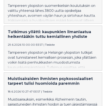
Tampereen yliopiston suomenkielisiin koulutuksiin on
valittu yhteensä lähes 3800 uutta opiskelijaa
yhteishaun, avoimen väylän haun ja siirtohaun kautta.
Hakijamäärä ja hyväksyttyjen määrä kasvoivat jälleen
edellisvuodesta. Tampereen yliopisto oli Suomen
toiseksi suosituin yliopisto ensisijaisten hakemusten
Tutkimus yllätti: kaupunkien ilmanlaatua
perusteella.
heikentääkin tuttu kemiallinen yhdiste
29.6.2026 10:00:00 EEST
|
Tiedote
Tampereen yliopiston ja Helsingin yliopiston tutkijat
ovat tunnistaneet kemiallisen prosessin, joka yllättäen
voikin lisätä pienhiukkasten muodostumista
kaupunkiympäristöissä. Tutkimus osoittaa, että
typpioksidi – ilmansaaste, jota syntyy pääasiassa
liikenteessä, energiantuotannossa ja muissa
Muistisairaiden ihmisten psykososiaaliset
polttoprosesseissa – voi edistää haitallisten
tarpeet tulisi huomioida paremmin
pienhiukkasten muodostumista ilmakehässä.
18.6.2026 10:27:47 EEST
|
Tiedote
Ilmakehätieteessä on pitkään vallinnut päinvastainen
käsitys.
Muistisairauksiin, esimerkiksi Alzheimerin tautiin,
sairastuneiden ihmisten hoidon ja tuen järjestämisessä