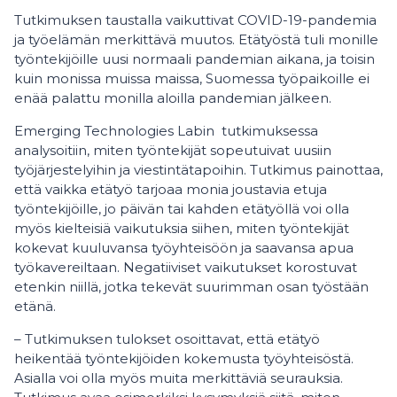
Tutkimuksen taustalla vaikuttivat COVID-19-pandemia
ja työelämän merkittävä muutos. Etätyöstä tuli monille
työntekijöille uusi normaali pandemian aikana, ja toisin
kuin monissa muissa maissa, Suomessa työpaikoille ei
enää palattu monilla aloilla pandemian jälkeen.
Emerging Technologies Labin tutkimuksessa
analysoitiin, miten työntekijät sopeutuivat uusiin
työjärjestelyihin ja viestintätapoihin. Tutkimus painottaa,
että vaikka etätyö tarjoaa monia joustavia etuja
työntekijöille, jo päivän tai kahden etätyöllä voi olla
myös kielteisiä vaikutuksia siihen, miten työntekijät
kokevat kuuluvansa työyhteisöön ja saavansa apua
työkavereiltaan. Negatiiviset vaikutukset korostuvat
etenkin niillä, jotka tekevät suurimman osan työstään
etänä.
– Tutkimuksen tulokset osoittavat, että etätyö
heikentää työntekijöiden kokemusta työyhteisöstä.
Asialla voi olla myös muita merkittäviä seurauksia.