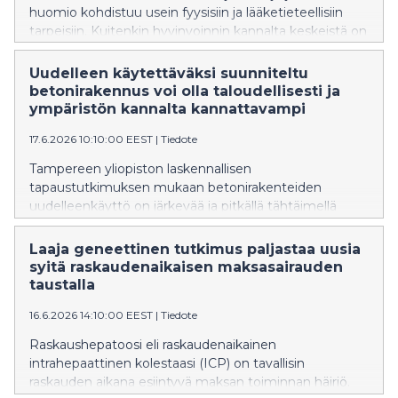
huomio kohdistuu usein fyysisiin ja lääketieteellisiin
tarpeisiin. Kuitenkin hyvinvoinnin kannalta keskeistä on
huomioida psykososiaaliset tarpeet, kuten
merkityksellisyyden, yhteenkuuluvuuden ja
Uudelleen käytettäväksi suunniteltu
arvostuksen kokemukset, joihin etenevä sairaus voi
betonirakennus voi olla taloudellisesti ja
vaikuttaa.
ympäristön kannalta kannattavampi
17.6.2026 10:10:00 EEST
|
Tiedote
Tampereen yliopiston laskennallisen
tapaustutkimuksen mukaan betonirakenteiden
uudelleenkäyttö on järkevää ja pitkällä tähtäimellä
kustannustehokasta, jos rakentamisessa on käytetty
samaan mittaan standardoituja komponentteja.
Laaja geneettinen tutkimus paljastaa uusia
Purettavaksi ja uudelleen käytettäväksi suunnitellun
syitä raskaudenaikaisen maksasairauden
betonirunkoisen kerrostalon elinkaaren aikainen
taustalla
hiilijalanjälki on pienempi kuin nykyrakentamisen
16.6.2026 14:10:00 EEST
|
Tiedote
mukaisen puukerrostalon, kertovat tutkijat.
Raskaushepatoosi eli raskaudenaikainen
intrahepaattinen kolestaasi (ICP) on tavallisin
raskauden aikana esiintyvä maksan toiminnan häiriö.