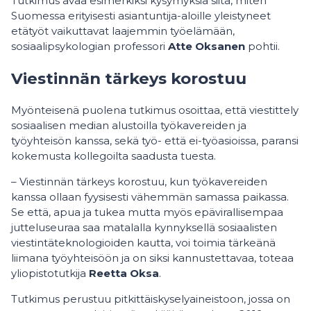
Tutkimus avaa esimerkiksi kysymyksiä siitä, miten
Suomessa erityisesti asiantuntija-aloille yleistyneet
etätyöt vaikuttavat laajemmin työelämään,
sosiaalipsykologian professori
Atte Oksanen
pohtii.
Viestinnän tärkeys korostuu
Myönteisenä puolena tutkimus osoittaa, että viestittely
sosiaalisen median alustoilla työkavereiden ja
työyhteisön kanssa, sekä työ- että ei-työasioissa, paransi
kokemusta kollegoilta saadusta tuesta.
– Viestinnän tärkeys korostuu, kun työkavereiden
kanssa ollaan fyysisesti vähemmän samassa paikassa.
Se että, apua ja tukea mutta myös epävirallisempaa
jutteluseuraa saa matalalla kynnyksellä sosiaalisten
viestintäteknologioiden kautta, voi toimia tärkeänä
liimana työyhteisöön ja on siksi kannustettavaa, toteaa
yliopistotutkija
Reetta Oksa
.
Tutkimus perustuu pitkittäiskyselyaineistoon, jossa on