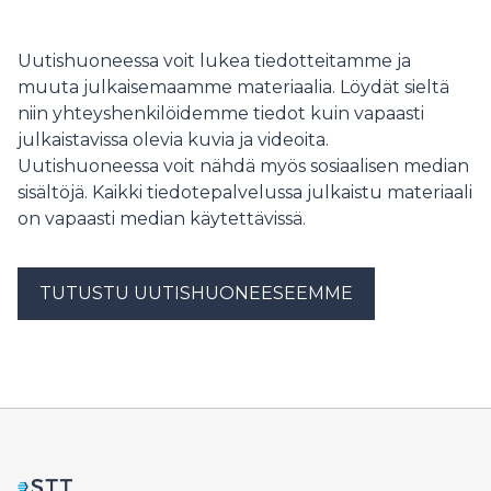
ICP:ssä sappihappojen normaali kulku häiriytyy.
Kansainvälisessä tutkimuksessa osoitettiin, että
sairauden perinnöllinen alttius liittyy vahvasti
Uutishuoneessa voit lukea tiedotteitamme ja
sappihappojen säätelyyn sekä rasva- ja
muuta julkaisemaamme materiaalia. Löydät sieltä
kolesteroliaineenvaihduntaan. Löydökset avaavat
niin yhteyshenkilöidemme tiedot kuin vapaasti
uusia mahdollisuuksia äitien terveyden ja raskauteen
julkaistavissa olevia kuvia ja videoita.
liittyvien maksasairauksien tutkimukseen.
Uutishuoneessa voit nähdä myös sosiaalisen median
sisältöjä. Kaikki tiedotepalvelussa julkaistu materiaali
on vapaasti median käytettävissä.
TUTUSTU UUTISHUONEESEEMME