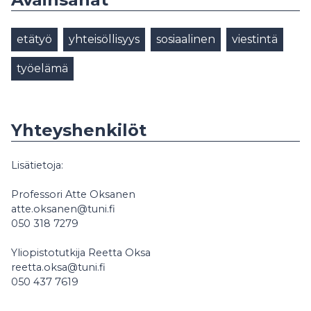
etätyö
yhteisöllisyys
sosiaalinen
viestintä
työelämä
Yhteyshenkilöt
Lisätietoja:
Professori Atte Oksanen
atte.oksanen@tuni.fi
050 318 7279
Yliopistotutkija Reetta Oksa
reetta.oksa@tuni.fi
050 437 7619