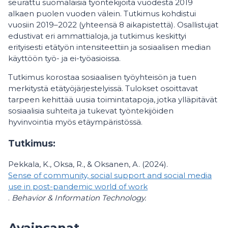
seurattu suomalaisia työntekijöitä vuodesta 2019
alkaen puolen vuoden välein. Tutkimus kohdistui
vuosiin 2019–2022 (yhteensä 8 aikapistettä). Osallistujat
edustivat eri ammattialoja, ja tutkimus keskittyi
erityisesti etätyön intensiteettiin ja sosiaalisen median
käyttöön työ- ja ei-työasioissa.
Tutkimus korostaa sosiaalisen työyhteisön ja tuen
merkitystä etätyöjärjestelyissä. Tulokset osoittavat
tarpeen kehittää uusia toimintatapoja, jotka ylläpitävät
sosiaalisia suhteita ja tukevat työntekijöiden
hyvinvointia myös etäympäristössä.
Tutkimus:
Pekkala, K., Oksa, R., & Oksanen, A. (2024).
Sense of community, social support and social media
use in post-pandemic world of work
.
Behavior & Information Technology.
Avainsanat