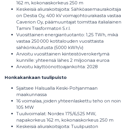
162 m, kokonaiskorkeus 250 m
Keskeisiä aliurakoitsijoita: Sähköasemaurakoitsija
on Destia Oy, 400 kV voimajohtourakasta vastaa
Caverion Oy, päämuuntajat toimittaa italialainen
Tamini Trasformatori S.r.l.
Vuosittainen energiantuotanto: 1,25 TWh, mikä
vastaa 250 000 kotitalouden vuosittaista
sähkönkulutusta (5000 kWh/v)
Arvioitu vuosittainen kiinteistöverokertymä
kunnille: yhteensä lähes 2 miljoonaa euroa
Arvioitu käyttöönottoajankohta: 2028
Honkakankaan tuulipuisto
Sijaitsee Halsualla Keski-Pohjanmaan
maakunnassa
16 voimalaa, joiden yhteenlaskettu teho on noin
105 MW
Tuulivoimalat: Nordex 175/6,525 MW,
napakorkeus 162 m, kokonaiskorkeus 250 m
Keskeisiä aliurakoitsijoita: Tuulipuiston