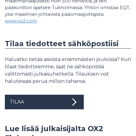
maailmanlaajuisesti noin 500 henkilöä, ja sen
pääkonttori sijaitsee Tukholmassa. Yhtiön omistaa EQT,
yksi maailman johtavista pääomasijoittajista.
www.ox2.com
Tilaa tiedotteet sähköpostiisi
Haluatko tietää asioista ensimmäisten joukossa? Kun
tilaat tiedotteemme, saat ne sähköpostiisi
välittömästi julkaisuhetkellä. Tilauksen voit
halutessasi perua milloin tahansa.
TILAA
Lue lisää julkaisijalta OX2