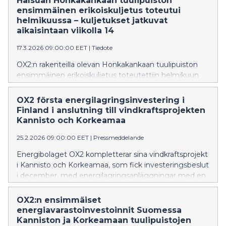
Halsuan Honkakankaan tuulipuiston
ensimmäinen erikoiskuljetus toteutui
helmikuussa – kuljetukset jatkuvat
aikaisintaan viikolla 14
17.3.2026 09:00:00 EET
|
Tiedote
OX2:n rakenteilla olevan Honkakankaan tuulipuiston
ensimmäinen erikoiskuljetus toteutettiin helmikuun
viimeisellä viikolla. Tämänhetkisen arvion mukaan
kuljetukset jatkuvat aikaisintaan 30.3. alkavalla viikolla.
OX2 första energilagringsinvestering i
Finland i anslutning till vindkraftsprojekten
Kannisto och Korkeamaa
25.2.2026 09:00:00 EET
|
Pressmeddelande
Energibolaget OX2 kompletterar sina vindkraftsprojekt
i Kannisto och Korkeamaa, som fick investeringsbeslut
i december, med energilagringsanläggningar med en
total effekt på 235 MW (470 MWh) (Battery Energy
Storage System, BESS).
OX2:n ensimmäiset
energiavarastoinvestoinnit Suomessa
Kanniston ja Korkeamaan tuulipuistojen