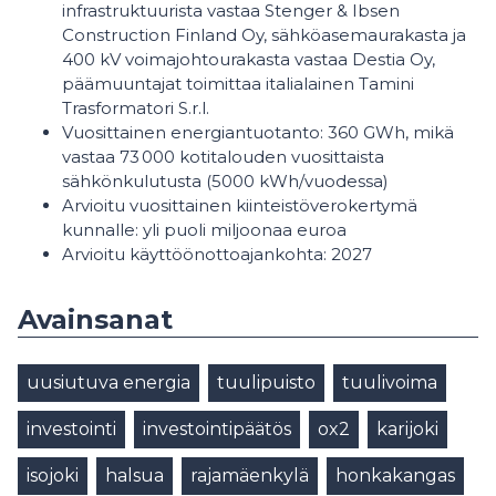
infrastruktuurista vastaa Stenger & Ibsen
Construction Finland Oy, sähköasemaurakasta ja
400 kV voimajohtourakasta vastaa Destia Oy,
päämuuntajat toimittaa italialainen Tamini
Trasformatori S.r.l.
Vuosittainen energiantuotanto: 360 GWh, mikä
vastaa 73 000 kotitalouden vuosittaista
sähkönkulutusta (5000 kWh/vuodessa)
Arvioitu vuosittainen kiinteistöverokertymä
kunnalle: yli puoli miljoonaa euroa
Arvioitu käyttöönottoajankohta: 2027
Avainsanat
uusiutuva energia
tuulipuisto
tuulivoima
investointi
investointipäätös
ox2
karijoki
isojoki
halsua
rajamäenkylä
honkakangas