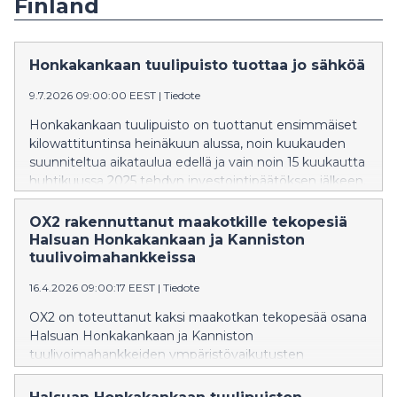
Finland
Honkakankaan tuulipuisto tuottaa jo sähköä
9.7.2026 09:00:00 EEST
|
Tiedote
Honkakankaan tuulipuisto on tuottanut ensimmäiset
kilowattituntinsa heinäkuun alussa, noin kuukauden
suunniteltua aikataulua edellä ja vain noin 15 kuukautta
huhtikuussa 2025 tehdyn investointipäätöksen jälkeen.
OX2 rakennuttanut maakotkille tekopesiä
Halsuan Honkakankaan ja Kanniston
tuulivoimahankkeissa
16.4.2026 09:00:17 EEST
|
Tiedote
OX2 on toteuttanut kaksi maakotkan tekopesää osana
Halsuan Honkakankaan ja Kanniston
tuulivoimahankkeiden ympäristövaikutusten
lieventämistoimia.