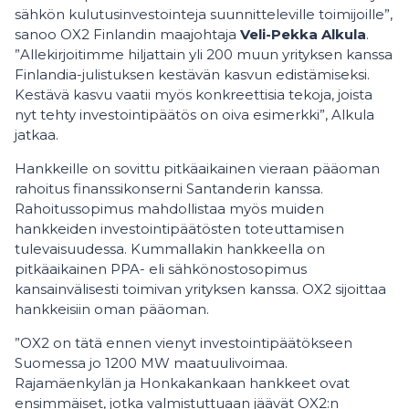
sähkön kulutusinvestointeja suunnitteleville toimijoille”,
sanoo OX2 Finlandin maajohtaja
Veli-Pekka Alkula
.
”Allekirjoitimme hiljattain yli 200 muun yrityksen kanssa
Finlandia-julistuksen kestävän kasvun edistämiseksi.
Kestävä kasvu vaatii myös konkreettisia tekoja, joista
nyt tehty investointipäätös on oiva esimerkki”, Alkula
jatkaa.
Hankkeille on sovittu pitkäaikainen vieraan pääoman
rahoitus finanssikonserni Santanderin kanssa.
Rahoitussopimus mahdollistaa myös muiden
hankkeiden investointipäätösten toteuttamisen
tulevaisuudessa. Kummallakin hankkeella on
pitkäaikainen PPA- eli sähkönostosopimus
kansainvälisesti toimivan yrityksen kanssa. OX2 sijoittaa
hankkeisiin oman pääoman.
”OX2 on tätä ennen vienyt investointipäätökseen
Suomessa jo 1200 MW maatuulivoimaa.
Rajamäenkylän ja Honkakankaan hankkeet ovat
ensimmäiset, jotka valmistuttuaan jäävät OX2:n