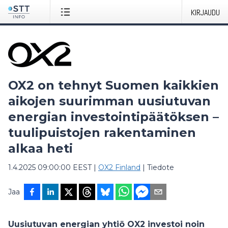
KIRJAUDU
OX2 on tehnyt Suomen kaikkien
aikojen suurimman uusiutuvan
energian investointipäätöksen –
tuulipuistojen rakentaminen
alkaa heti
1.4.2025 09:00:00 EEST
|
OX2 Finland
|
Tiedote
Jaa
Uusiutuvan energian yhtiö OX2 investoi noin