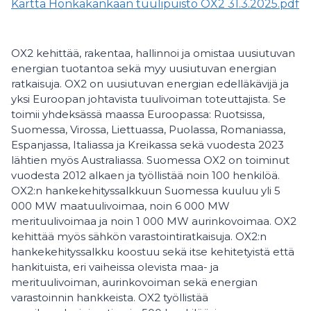
Kartta Honkakankaan tuulipuisto OX2 31.3.2025.pdf
OX2 kehittää, rakentaa, hallinnoi ja omistaa uusiutuvan
energian tuotantoa sekä myy uusiutuvan energian
ratkaisuja. OX2 on uusiutuvan energian edelläkävijä ja
yksi Euroopan johtavista tuulivoiman toteuttajista. Se
toimii yhdeksässä maassa Euroopassa: Ruotsissa,
Suomessa, Virossa, Liettuassa, Puolassa, Romaniassa,
Espanjassa, Italiassa ja Kreikassa sekä vuodesta 2023
lähtien myös Australiassa. Suomessa OX2 on toiminut
vuodesta 2012 alkaen ja työllistää noin 100 henkilöä.
OX2:n hankekehityssalkkuun Suomessa kuuluu yli 5
000 MW maatuulivoimaa, noin 6 000 MW
merituulivoimaa ja noin 1 000 MW aurinkovoimaa. OX2
kehittää myös sähkön varastointiratkaisuja. OX2:n
hankekehityssalkku koostuu sekä itse kehitetyistä että
hankituista, eri vaiheissa olevista maa- ja
merituulivoiman, aurinkovoiman sekä energian
varastoinnin hankkeista. OX2 työllistää