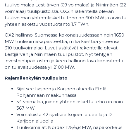
tuulivoimalaa Lestijärven (69 voimalaa) ja Niinimäen (22
voimalaa) tuulipuistoissa. OX2:n rakenteilla olevan
tuulivoiman yhteenlaskettu teho on 600 MW ja arvioitu
yhteenlaskettu vuosituotanto 1,7 TWh.
OX2 hallinnoi Suomessa kokonaisuudessaan noin 1650
MW tuulivoimakapasiteettia, mikä käsittää yhteensä
310 tuulivoimalaa. Luvut sisältävät rakenteilla olevat
Lestijärven ja Niinimäen tuulipuistot. Nyt tehtyjen
investointipäätösten jälkeen hallinnoitava kapasiteetti
on tulevaisuudessa yli 2100 MW.
Rajamäenkylän tuulipuisto
Sijaitsee Isojoen ja Karijoen alueella Etelä-
Pohjanmaan maakunnassa
54 voimalaa, joiden yhteenlaskettu teho on noin
367 MW
Voimaloista 42 sijaitsee Isojoen alueella ja 12
Karijoen alueella
Tuulivoimalat: Nordex 175/6,8 MW, napakorkeus