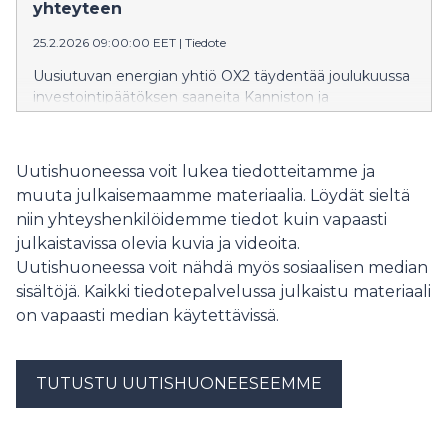
yhteyteen
25.2.2026 09:00:00 EET
|
Tiedote
Uusiutuvan energian yhtiö OX2 täydentää joulukuussa
investointipäätöksen saaneita Kanniston ja
Korkeamaan tuulivoimahankkeitaan yhteisteholtaan
235 MW:n (470 MWh) energiavarastoilla (Battery
Energy Storage System, BESS).
Uutishuoneessa voit lukea tiedotteitamme ja
muuta julkaisemaamme materiaalia. Löydät sieltä
niin yhteyshenkilöidemme tiedot kuin vapaasti
julkaistavissa olevia kuvia ja videoita.
Uutishuoneessa voit nähdä myös sosiaalisen median
sisältöjä. Kaikki tiedotepalvelussa julkaistu materiaali
on vapaasti median käytettävissä.
TUTUSTU UUTISHUONEESEEMME