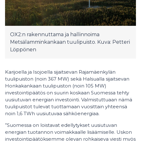
OX2:n rakennuttama ja hallinnoima
Metsälamminkankaan tuulipuisto. Kuva: Petteri
Löppönen
Karijoella ja Isojoella sijaitsevan Rajamäenkylän
tuulipuiston (noin 367 MW) sekä Halsualla sijaitsevan
Honkakankaan tuulipuiston (noin 105 MW)
investointipäätös on suurin koskaan Suomessa tehty
uusiutuvan energian investointi. Valmistuttuaan nämä
tuulipuistot tulevat tuottamaan vuosittain yhteensä
noin 1,6 TWh uusiutuvaa sähköenergiaa.
”Suomessa on loistavat edellytykset uusiutuvan
energian tuotannon voimakkaalle lisäämiselle. Uskon
investointipäätöksemme olevan rohkaiseva viesti myös