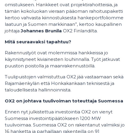
omistukseen. Hankkeet ovat projektirahoitteisia, ja
tämän kokoluokan vieraan pääoman rahoituspaketti
kertoo vahvasta kiinnostuksesta hankeportfoliomme
laatuun ja Suomen markkinaan”, kertoo kaupallinen
johtaja
Johannes Brunila
OX2 Finlandilta.
Mitä seuraavaksi tapahtuu?
Rakennustyöt ovat molemmissa hankkeissa jo
käynnistyneet kiviainesten louhinnalla. Työt jatkuvat
puuston poistolla ja maanrakennustöillä.
Tuulipuistojen valmistuttua OX2 jää vastaamaan sekä
Rajamäenkylän että Honkakankaan teknisestä ja
taloudellisesta hallinnoinnista.
OX2 on johtava tuulivoiman toteuttaja Suomessa
Ennen nyt julkistettua investointia OX2 on vienyt
Suomessa investointipäätökseen 1200 MW
tuulivoimaa. Suomessa OX2 on rakentanut valmiiksi jo
16 hanketta ja parhaillaan rakenteilla on 91