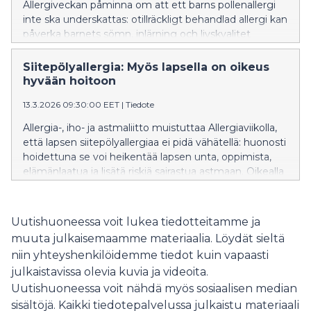
Allergiveckan påminna om att ett barns pollenallergi
inte ska underskattas: otillräckligt behandlad allergi kan
påverka barnets sömn, inlärning och livskvalitet
negativt och öka risken för att utveckla astma. Med
rätt behandling kan barnet ha en fullvärdig och aktiv
Siitepölyallergia: Myös lapsella on oikeus
vardag även under pollensäsongen.
hyvään hoitoon
13.3.2026 09:30:00 EET
|
Tiedote
Allergia-, iho- ja astmaliitto muistuttaa Allergiaviikolla,
että lapsen siitepölyallergiaa ei pidä vähätellä: huonosti
hoidettuna se voi heikentää lapsen unta, oppimista,
elämänlaatua ja lisätä riskiä sairastua astmaan. Oikealla
hoidolla lapsi voi elää täysipainoista ja aktiivista arkea
myös siitepölykauden aikana.
Uutishuoneessa voit lukea tiedotteitamme ja
muuta julkaisemaamme materiaalia. Löydät sieltä
niin yhteyshenkilöidemme tiedot kuin vapaasti
julkaistavissa olevia kuvia ja videoita.
Uutishuoneessa voit nähdä myös sosiaalisen median
sisältöjä. Kaikki tiedotepalvelussa julkaistu materiaali