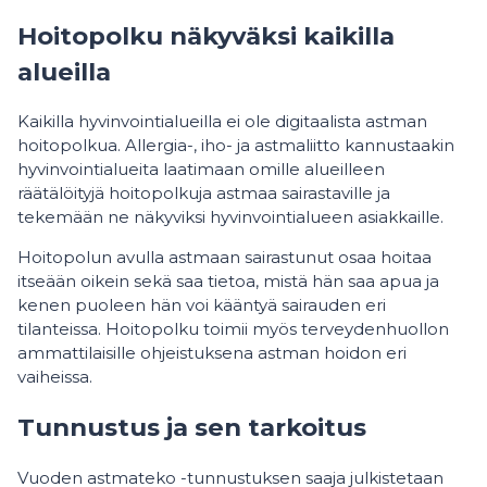
Hoitopolku näkyväksi kaikilla
alueilla
Kaikilla hyvinvointialueilla ei ole digitaalista astman
hoitopolkua. Allergia-, iho- ja astmaliitto kannustaakin
hyvinvointialueita laatimaan omille alueilleen
räätälöityjä hoitopolkuja astmaa sairastaville ja
tekemään ne näkyviksi hyvinvointialueen asiakkaille.
Hoitopolun avulla astmaan sairastunut osaa hoitaa
itseään oikein sekä saa tietoa, mistä hän saa apua ja
kenen puoleen hän voi kääntyä sairauden eri
tilanteissa. Hoitopolku toimii myös terveydenhuollon
ammattilaisille ohjeistuksena astman hoidon eri
vaiheissa.
Tunnustus ja sen tarkoitus
Vuoden astmateko -tunnustuksen saaja julkistetaan