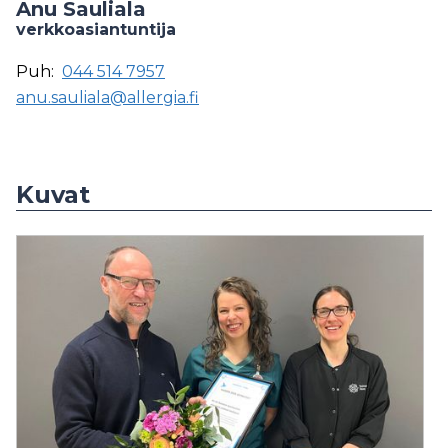
Anu Sauliala
verkkoasiantuntija
Puh:
044 514 7957
anu.sauliala@allergia.fi
Kuvat