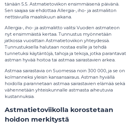
tänään 5.5. Astmatietoviikon ensimmäisenä päivänä.
Sen saajaa sai ehdottaa Allergia-, iho- ja astmaliiton
nettisivuilla maaliskuun aikana.
Allergia-, iho- ja astmaliitto valitsi Vuoden astmateon
nyt ensimmäistä kertaa. Tunnustus myönnetään
jatkossa vuosittain Astmatietoviikon yhteydessä.
Tunnustuksella halutaan nostaa esille ja tehdä
tunnetuksi käytäntöjä, tahoja ja tekoja, jotka parantavat
astman hyvää hoitoa tai astmaa sairastavien arkea.
Astmaa sairastavia on Suomessa noin 300 000, ja se on
kolmanneksi yleisin kansansairaus. Astman hyvällä
hoidolla parannetaan astmaa sairastavien elämää sekä
vähennetään yhteiskunnalle astmasta aiheutuvia
kustannuksia.
Astmatietoviikolla korostetaan
hoidon merkitystä