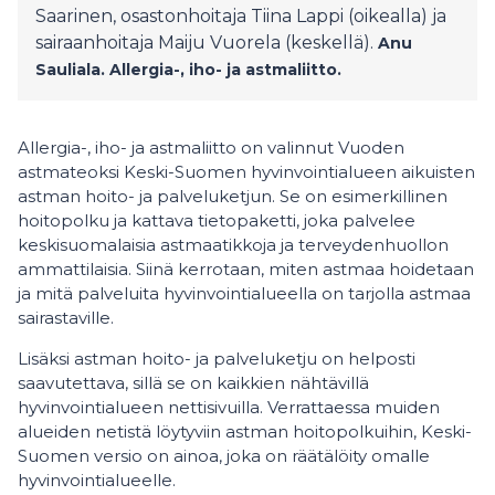
Saarinen, osastonhoitaja Tiina Lappi (oikealla) ja
sairaanhoitaja Maiju Vuorela (keskellä).
Anu
Sauliala.
Allergia-, iho- ja astmaliitto.
Allergia-, iho- ja astmaliitto on valinnut Vuoden
astmateoksi Keski-Suomen hyvinvointialueen aikuisten
astman hoito- ja palveluketjun. Se on esimerkillinen
hoitopolku ja kattava tietopaketti, joka palvelee
keskisuomalaisia astmaatikkoja ja terveydenhuollon
ammattilaisia. Siinä kerrotaan, miten astmaa hoidetaan
ja mitä palveluita hyvinvointialueella on tarjolla astmaa
sairastaville.
Lisäksi astman hoito- ja palveluketju on helposti
saavutettava, sillä se on kaikkien nähtävillä
hyvinvointialueen nettisivuilla. Verrattaessa muiden
alueiden netistä löytyviin astman hoitopolkuihin, Keski-
Suomen versio on ainoa, joka on räätälöity omalle
hyvinvointialueelle.