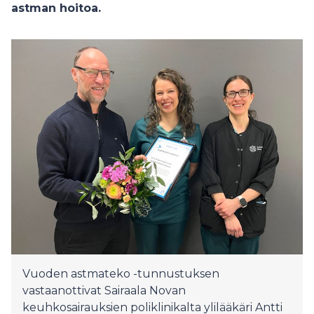
astman hoitoa.
Vuoden astmateko -tunnustuksen
vastaanottivat Sairaala Novan
keuhkosairauksien poliklinikalta ylilääkäri Antti