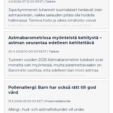
4.5.2026 07:12:00 EEST
|
Tiedote
Jopa kymmenet tuhannet suomalaiset heräävät öisin
astmaoireisiin, vaikka sairauden pitäisi olla hoidolla
hallinnassa. Toimiva hoito ja oikea omahoito voivat
helpottaa astmaa sairastavan arkea, muistuttaa
Allergia-, iho- ja astmaliitto 4.–10.5. Astmatietoviikolla.
Astmabarometrissa myönteistä kehitystä –
astman seurantaa edelleen kehitettävä
20.4.2026 10:00:00 EEST
|
Tiedote
Tuoreen vuoden 2025 Astmabarometrin tulokset ovat
monelta osin myönteisiä, mutta parannettavaakin on.
Barometri osoittaa, että edelleen liian moni astmaa
sairastavista jää ilman vuosittaista seurantaa.
Pollenallergi: Barn har också rätt till god
vård
13.3.2026 09:32:00 EET
|
Pressmeddelande
Allergi-, hud- och astmaförbundet vill under