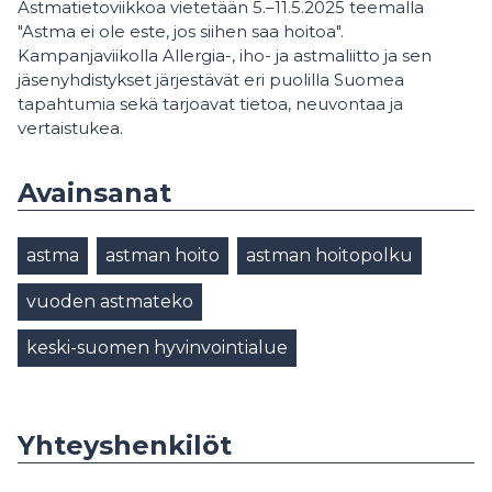
Astmatietoviikkoa vietetään 5.–11.5.2025 teemalla
"Astma ei ole este, jos siihen saa hoitoa".
Kampanjaviikolla Allergia-, iho- ja astmaliitto ja sen
jäsenyhdistykset järjestävät eri puolilla Suomea
tapahtumia sekä tarjoavat tietoa, neuvontaa ja
vertaistukea.
Avainsanat
astma
astman hoito
astman hoitopolku
vuoden astmateko
keski-suomen hyvinvointialue
Yhteyshenkilöt