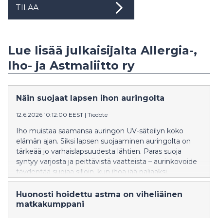
TILAA
Lue lisää julkaisijalta Allergia-,
Iho- ja Astmaliitto ry
Näin suojaat lapsen ihon auringolta
12.6.2026 10:12:00 EEST
|
Tiedote
Iho muistaa saamansa auringon UV-säteilyn koko
elämän ajan. Siksi lapsen suojaaminen auringolta on
tärkeää jo varhaislapsuudesta lähtien. Paras suoja
syntyy varjosta ja peittävistä vaatteista – aurinkovoide
täydentää suojaa silloin, kun ihoa jää paljaaksi.
Huonosti hoidettu astma on viheliäinen
matkakumppani