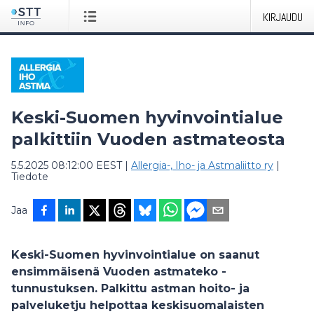
KIRJAUDU
Keski-Suomen hyvinvointialue
palkittiin Vuoden astmateosta
5.5.2025 08:12:00 EEST
|
Allergia-, Iho- ja Astmaliitto ry
|
Tiedote
Jaa
Keski-Suomen hyvinvointialue on saanut
ensimmäisenä Vuoden astmateko -
tunnustuksen. Palkittu astman hoito- ja
palveluketju helpottaa keskisuomalaisten