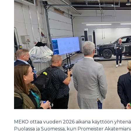
MEKO ottaa vuoden 2026 aikana käyttöön yhtenäi
Puolassa ja Suomessa, kun Promeister Akatemiana