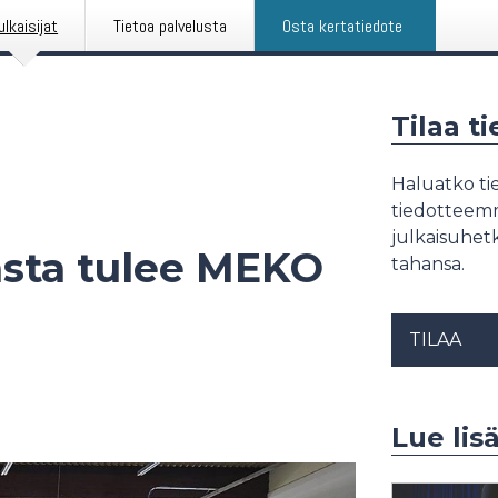
ulkaisijat
Tietoa palvelusta
Osta kertatiedote
Tilaa t
Haluatko tie
tiedotteemme
julkaisuhetk
sta tulee MEKO
tahansa.
TILAA
Lue lis