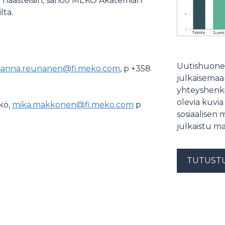
n haasteisiin, sanoo MEKO Akatemian
lta.
Uutishuonee
sanna.reunanen@fi.meko.com
, p +358
julkaisemaam
yhteyshenki
olevia kuvia
kö,
mika.makkonen@fi.meko.com
p
sosiaalisen 
julkaistu ma
TUTUST