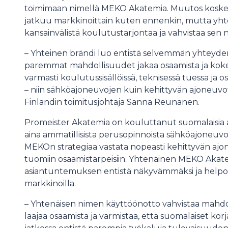
toimimaan nimellä MEKO Akatemia. Muutos koskee
jatkuu markkinoittain kuten ennenkin, mutta yh
kansainvälistä koulutustarjontaa ja vahvistaa sen 
– Yhteinen brändi luo entistä selvemmän yhteyden
paremmat mahdollisuudet jakaa osaamista ja kok
varmasti koulutussisällöissä, teknisessä tuessa j
– niin sähköajoneuvojen kuin kehittyvän ajoneuv
Finlandin toimitusjohtaja Sanna Reunanen.
Promeister Akatemia on kouluttanut suomalaisia a
aina ammatillisista perusopinnoista sähköajoneuvo
MEKOn strategiaa vastata nopeasti kehittyvän ajo
tuomiin osaamistarpeisiin. Yhtenäinen MEKO Akat
asiantuntemuksen entistä näkyvämmäksi ja helpom
markkinoilla.
– Yhtenäisen nimen käyttöönotto vahvistaa mah
laajaa osaamista ja varmistaa, että suomalaiset kor