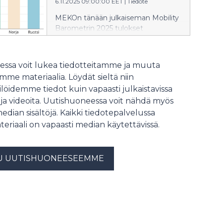
6.11.2025 09:00:00 EET
|
Tiedote
MEKOn tänään julkaiseman Mobility
Barometrin 2025 tulokset
paljastavat: yli 45 % suomalaisista ei
halua sähköautoa – ja enemmistö
vastustaa bensiiniautojen
ssa voit lukea tiedotteitamme ja muuta
myyntikieltoa. Vuoden 2025 Mobility
me materiaalia. Löydät sieltä niin
Barometri paljastaa muutoksen:
löidemme tiedot kuin vapaasti julkaistavissa
sähköautoihin liittyvä epäluulo
 ja videoita. Uutishuoneessa voit nähdä myös
kasvaa läpi Pohjoismaiden, ja Suomi
on nyt selvästi skeptisin maa koko
median sisältöjä. Kaikki tiedotepalvelussa
alueella.
teriaali on vapaasti median käytettävissä.
U UUTISHUONEESEEMME