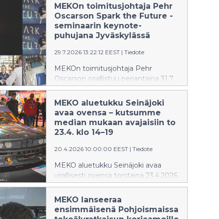
MEKOn toimitusjohtaja Pehr
Oscarson Spark the Future -
seminaarin keynote-
puhujana Jyväskylässä
29.7.2026 13:22:12 EEST
|
Tiedote
MEKOn toimitusjohtaja Pehr
Oscarson osallistuu perjantaina 31.7.
Jyväskylässä järjestettävään
kansainväliseen Spark the Future -
MEKO aluetukku Seinäjoki
seminaariin, joka kokoaa yhteen
avaa ovensa – kutsumme
kestävän liikkumisen, teknologian,
median mukaan avajaisiin to
liiketoiminnan ja moottoriurheilun
23.4. klo 14–19
asiantuntijoita osana Secto Rally
20.4.2026 10:00:00 EEST
|
Tiedote
Finland -tapahtumaa.
MEKO aluetukku Seinäjoki avaa
virallisesti ovensa torstaina 23.4.2026.
Kutsumme paikallisen ja autoalan
median tutustumaan uuteen
MEKO lanseeraa
aluetukkuun, sen palveluihin sekä
ensimmäisenä Pohjoismaissa
tapahtumapäivän