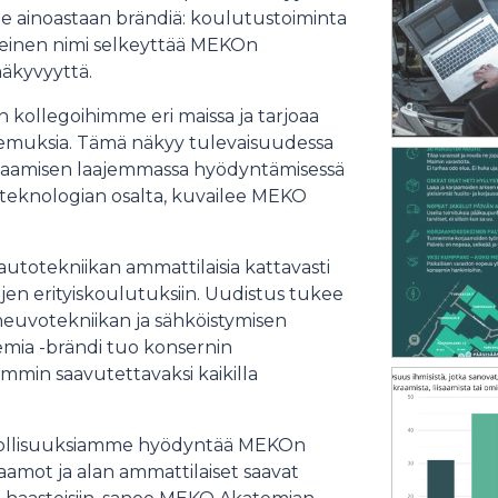
 ainoastaan brändiä: koulutustoiminta
teinen nimi selkeyttää MEKOn
näkyvyyttä.
 kollegoihimme eri maissa ja tarjoaa
emuksia. Tämä näkyy tulevaisuudessa
a osaamisen laajemmassa hyödyntämisessä
oteknologian osalta, kuvailee MEKO
utotekniikan ammattilaisia kattavasti
jen erityiskoulutuksiin. Uudistus tukee
neuvotekniikan ja sähköistymisen
emia -brändi tuo konsernin
min saavutettavaksi kaikilla
dollisuuksiamme hyödyntää MEKOn
jaamot ja alan ammattilaiset saavat