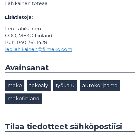
Lahikainen toteaa.
Lisätietoja:
Leo Lahikainen
COO, MEKO Finland
Puh. 040 761 1428
leo.lahikainen@fi.meko.com
Avainsanat
meko
tekoäly
työkalu
autokorjaamo
mekofinland
Tilaa tiedotteet sähköpostiisi