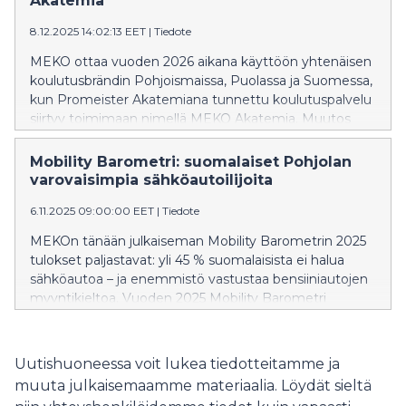
Akatemia
8.12.2025 14:02:13 EET
|
Tiedote
MEKO ottaa vuoden 2026 aikana käyttöön yhtenäisen
koulutusbrändin Pohjoismaissa, Puolassa ja Suomessa,
kun Promeister Akatemiana tunnettu koulutuspalvelu
siirtyy toimimaan nimellä MEKO Akatemia. Muutos
koskee ainoastaan brändiä: koulutustoiminta jatkuu
markkinoittain kuten ennenkin, mutta yhteinen nimi
Mobility Barometri: suomalaiset Pohjolan
selkeyttää MEKOn kansainvälistä koulutustarjontaa ja
varovaisimpia sähköautoilijoita
vahvistaa sen näkyvyyttä. – Yhteinen brändi luo entistä
6.11.2025 09:00:00 EET
|
Tiedote
selvemmän yhteyden kollegoihimme eri maissa ja
tarjoaa paremmat mahdollisuudet jakaa osaamista ja
MEKOn tänään julkaiseman Mobility Barometrin 2025
kokemuksia. Tämä näkyy tulevaisuudessa varmasti
tulokset paljastavat: yli 45 % suomalaisista ei halua
koulutussisällöissä, teknisessä tuessa ja osaamisen
sähköautoa – ja enemmistö vastustaa bensiiniautojen
laajemmassa hyödyntämisessä – niin
myyntikieltoa. Vuoden 2025 Mobility Barometri
sähköajoneuvojen kuin kehittyvän
paljastaa muutoksen: sähköautoihin liittyvä epäluulo
ajoneuvoteknologian osalta, kuvailee MEKO Finlandin
kasvaa läpi Pohjoismaiden, ja Suomi on nyt selvästi
toimitusjohtaja Sanna Reunanen. Promeister
skeptisin maa koko alueella.
Uutishuoneessa voit lukea tiedotteitamme ja
Akatemia on kouluttanut suomalaisia autotekniikan
muuta julkaisemaamme materiaalia. Löydät sieltä
ammattilaisia kattavasti aina ammatillisista
perusopinnoista sähköajoneuvojen erityiskoulutuksiin.