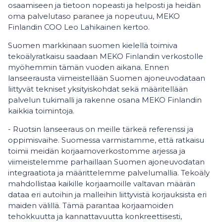
osaamiseen ja tietoon nopeasti ja helposti ja heidän
oma palvelutaso paranee ja nopeutuu, MEKO
Finlandin COO Leo Lahikainen kertoo.
Suomen markkinaan suomen kielellä toimiva
tekoälyratkaisu saadaan MEKO Finlandin verkostolle
myöhemmin tämän vuoden aikana. Ennen
lanseerausta viimeistellään Suomen ajoneuvodataan
liittyvät tekniset yksityiskohdat sekä määritellään
palvelun tukimalli ja rakenne osana MEKO Finlandin
kaikkia toimintoja.
- Ruotsin lanseeraus on meille tärkeä referenssi ja
oppimisvaihe. Suomessa varmistamme, että ratkaisu
toimii meidän korjaamoverkostomme arjessa ja
viimeistelemme parhaillaan Suomen ajoneuvodatan
integraatiota ja määrittelemme palvelumallia. Tekoäly
mahdollistaa kaikille korjaamoille valtavan määrän
dataa eri autoihin ja malleihin liittyvistä korjauksista eri
maiden välillä. Tämä parantaa korjaamoiden
tehokkuutta ja kannattavuutta konkreettisesti,