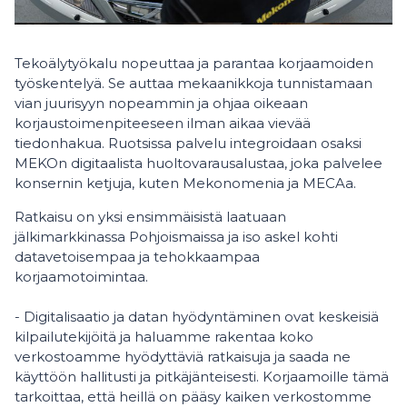
Tekoälytyökalu nopeuttaa ja parantaa korjaamoiden
työskentelyä. Se auttaa mekaanikkoja tunnistamaan
vian juurisyyn nopeammin ja ohjaa oikeaan
korjaustoimenpiteeseen ilman aikaa vievää
tiedonhakua. Ruotsissa palvelu integroidaan osaksi
MEKOn digitaalista huoltovarausalustaa, joka palvelee
konsernin ketjuja, kuten Mekonomenia ja MECAa.
Ratkaisu on yksi ensimmäisistä laatuaan
jälkimarkkinassa Pohjoismaissa ja iso askel kohti
datavetoisempaa ja tehokkaampaa
korjaamotoimintaa.
- Digitalisaatio ja datan hyödyntäminen ovat keskeisiä
kilpailutekijöitä ja haluamme rakentaa koko
verkostoamme hyödyttäviä ratkaisuja ja saada ne
käyttöön hallitusti ja pitkäjänteisesti. Korjaamoille tämä
tarkoittaa, että heillä on pääsy kaiken verkostomme