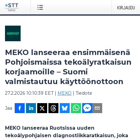
KIRJAUDU
MEKO lanseeraa ensimmäisenä
Pohjoismaissa tekoälyratkaisun
korjaamoille – Suomi
valmistautuu käyttöönottoon
27.2.2026 10:10:39 EET
|
MEKO
|
Tiedote
Jaa
MEKO lanseeraa Ruotsissa uuden
tekoälypohjaisen diagnostiikkaratkaisun, joka