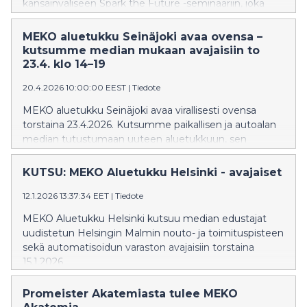
kansainväliseen Spark the Future -seminaariin, joka
kokoaa yhteen kestävän liikkumisen, teknologian,
liiketoiminnan ja moottoriurheilun asiantuntijoita osana
MEKO aluetukku Seinäjoki avaa ovensa –
Secto Rally Finland -tapahtumaa.
kutsumme median mukaan avajaisiin to
23.4. klo 14–19
20.4.2026 10:00:00 EEST
|
Tiedote
MEKO aluetukku Seinäjoki avaa virallisesti ovensa
torstaina 23.4.2026. Kutsumme paikallisen ja autoalan
median tutustumaan uuteen aluetukkuun, sen
palveluihin sekä tapahtumapäivän
ohjelmaan. Avajaisissa on esillä alan kiinnostavimmat
KUTSU: MEKO Aluetukku Helsinki - avajaiset
uutuudet ja ajankohtaiset teemat. Yksi tapahtuman
vetonauloista on American Car Show’ssa esillä ollut
12.1.2026 13:37:34 EET
|
Tiedote
Asunmaa Motorsportin BMW 318is M50B25 Turbo
MEKO Aluetukku Helsinki kutsuu median edustajat
drifting auto, joka on nähtävillä paikan päällä.
uudistetun Helsingin Malmin nouto- ja toimituspisteen
sekä automatisoidun varaston avajaisiin torstaina
15.1.2026.
Promeister Akatemiasta tulee MEKO