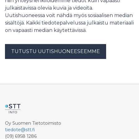
niin yhteyshenkilöidemme tiedot kuin vapaasti
Uudistus tukee MEKOn strategiaa vastata nopeasti
julkaistavissa olevia kuvia ja videoita.
kehittyvän ajoneuvotekniikan
Uutishuoneessa voit nähdä myös sosiaalisen median
sisältöjä. Kaikki tiedotepalvelussa julkaistu materiaali
on vapaasti median käytettävissä.
TUTUSTU UUTISHUONEESEEMME
Oy Suomen Tietotoimisto
tiedote@stt.fi
(09) 6958 1286