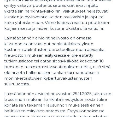
syntyy vakavia puutteita, seuraukset eivät rajoitu
yksittäisiin hankintayksiköihin. Vaikutukset heijastuvat
kuntien ja hyvinvointialueiden asukkaisiin ja lopulta
koko yhteiskuntaan. Viime kädessä vastuu puutteiden
korjaamisesta ja niiden kustannuksista olisi valtiolla.
Lainsäädännön arviointineuvosto on omassa
lausunnossaan vaatinut hankintalakiesityksen
kustannusvaikutusten perusteellisempaa arviointia.
Neuvoston mukaan esityksessä ei ole esitetty
tutkimustietoa tai dataa sidosyksiköitä koskevan 10
prosentin minimiomistusvaatimuksen tueksi, eikä siinä
ole arviota hallinnollisen taakan tai mahdollisesti
moninkertaistuvien kyberturvakustannusten
suuruudesta.
Lainsäädännön arviointineuvoston 25.11.2025 julkaistun
lausunnon mukaan hankintain esitysluonnosta tulee
korjata sen tekemän lausunnon mukaisesti ennen
hallituksen esityksen antamista. Esitysluonnoksessa
neuvoston mukaan ole ei ole esitetty tutkimustietoa