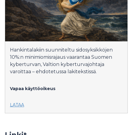
Hankintalakiin suunniteltu sidosyksikköjen
10%:n minimiomisrajaus vaarantaa Suomen
kyberturvan, Valtion kyberturvajohtaja
varoittaa – ehdotetussa lakitekstissä.
Vapaa käyttöoikeus
LATAA
Linkit