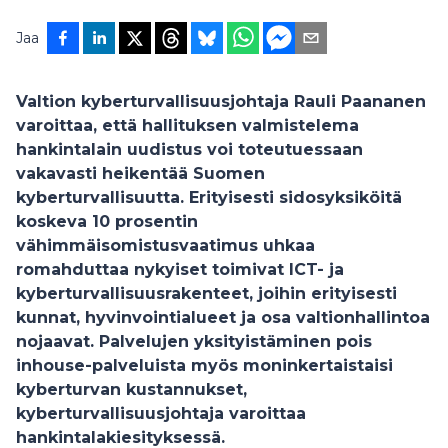
Jaa
Valtion kyberturvallisuusjohtaja Rauli Paananen
varoittaa, että hallituksen valmistelema
hankintalain uudistus voi toteutuessaan
vakavasti heikentää Suomen
kyberturvallisuutta. Erityisesti sidosyksiköitä
koskeva 10 prosentin
vähimmäisomistusvaatimus uhkaa
romahduttaa nykyiset toimivat ICT- ja
kyberturvallisuusrakenteet, joihin erityisesti
kunnat, hyvinvointialueet ja osa valtionhallintoa
nojaavat. Palvelujen yksityistäminen pois
inhouse-palveluista myös moninkertaistaisi
kyberturvan kustannukset,
kyberturvallisuusjohtaja varoittaa
hankintalakiesityksessä.