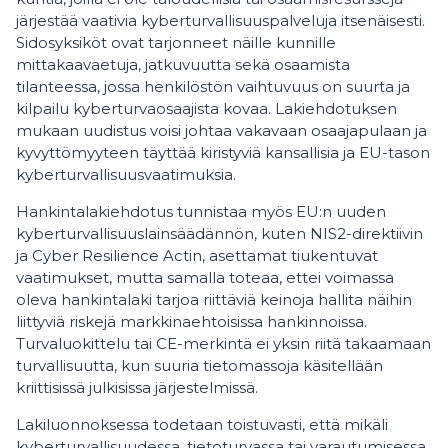
järjestää vaativia kyberturvallisuuspalveluja itsenäisesti.
Sidosyksiköt ovat tarjonneet näille kunnille
mittakaavaetuja, jatkuvuutta sekä osaamista
tilanteessa, jossa henkilöstön vaihtuvuus on suurta ja
kilpailu kyberturvaosaajista kovaa. Lakiehdotuksen
mukaan uudistus voisi johtaa vakavaan osaajapulaan ja
kyvyttömyyteen täyttää kiristyviä kansallisia ja EU-tason
kyberturvallisuusvaatimuksia.
Hankintalakiehdotus tunnistaa myös EU:n uuden
kyberturvallisuuslainsäädännön, kuten NIS2-direktiivin
ja Cyber Resilience Actin, asettamat tiukentuvat
vaatimukset, mutta samalla toteaa, ettei voimassa
oleva hankintalaki tarjoa riittäviä keinoja hallita näihin
liittyviä riskejä markkinaehtoisissa hankinnoissa.
Turvaluokittelu tai CE-merkintä ei yksin riitä takaamaan
turvallisuutta, kun suuria tietomassoja käsitellään
kriittisissä julkisissa järjestelmissä.
Lakiluonnoksessa todetaan toistuvasti, että mikäli
kyberturvallisuudessa, tietoturvassa tai varautumisessa