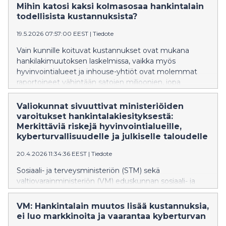
Jatkossa näin ei olisi, mikäli hallituksen esittämä
Mihin katosi kaksi kolmasosaa hankintalain
hankintalain muutos etenee laiksi. Se rajoittaa suoraan
todellisista kustannuksista?
kuntien ja hyvinvointialueiden nykyistä
19.5.2026 07:57:00 EEST
|
Tiedote
valinnanvapautta, Kustos ry muistuttaa.
Vain kunnille koituvat kustannukset ovat mukana
hankilakimuutoksen laskelmissa, vaikka myös
hyvinvointialueet ja inhouse-yhtiöt ovat molemmat
raportoineet vähintään satojen miljoonien, jopa
miljardien muutoskustannuksista. Kustos pitää
vakavana ongelmana, että lakimuutoksen taloudellisia
Valiokunnat sivuuttivat ministeriöiden
vaikutuksia arvioidaan edelleen puutteellisilla ja
varoitukset hankintalakiesityksestä:
rajatuilla laskelmilla, vaikka merkittävä osa
Merkittäviä riskejä hyvinvointialueille,
kustannuksista on pitkään ollut lakivalmistelun aikana
kyberturvallisuudelle ja julkiselle taloudelle
julkisesti tiedossa.
20.4.2026 11:34:36 EEST
|
Tiedote
Sosiaali- ja terveysministeriön (STM) sekä
valtiovarainministeriön (VM) eduskunnan sosiaali- ja
terveysvaliokunnalle antamat lausunnot antavat
poikkeuksellisen kriittisen ja yksityiskohtaisen arvion
VM: Hankintalain muutos lisää kustannuksia,
käsittelyssä olevasta hankintalakiesityksestä. Silti muun
ei luo markkinoita ja vaarantaa kyberturvan
muassa eduskunnan Sosiaali- ja