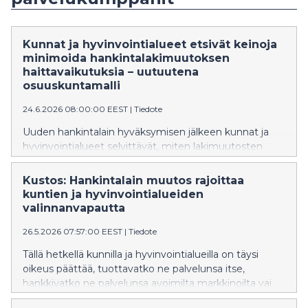
Kunnat ja hyvinvointialueet etsivät keinoja
minimoida hankintalakimuutoksen
haittavaikutuksia – uutuutena
osuuskuntamalli
24.6.2026 08:00:00 EEST
|
Tiedote
Uuden hankintalain hyväksymisen jälkeen kunnat ja
hyvinvointialueet selvittävät, miten lakimuutosten
aiheuttamia merkittäviä muutoskustannuksia ja
kyberturvan vaarantumista voitaisiin rajata
Kustos: Hankintalain muutos rajoittaa
mahdollisimman vähäisiksi. Kuten KKV ja VM
kuntien ja hyvinvointialueiden
ennakkoarvioissaan jo toivat esille, lailla tavoiteltua
valinnanvapautta
palvelujen laajaa siirtymistä markkinatoimijoille ei
26.5.2026 07:57:00 EEST
|
Tiedote
tapahdu. Uusimpana vaihtoehtona inhouse-yhtiöihin
tehtäviin muutoksiin on noussut osuuskuntamalli.
Tällä hetkellä kunnilla ja hyvinvointialueilla on täysi
oikeus päättää, tuottavatko ne palvelunsa itse,
hankkivatko ne palvelunsa avoimilta markkinoilta vai
käyttävätkö ne osaomistamiaan inhouse-yhtiöitä.