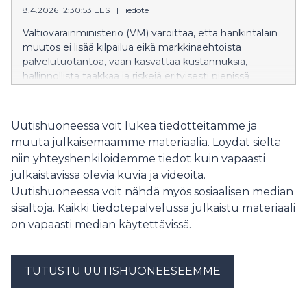
terveysvaliokunta sivuuttaa ministeriöiden esiin
8.4.2026 12:30:53 EEST
|
Tiedote
nostamat, sidosyksikkösääntelyyn, hyvinvointialueiden
Valtiovarainministeriö (VM) varoittaa, että hankintalain
toimintaan, kyberturvallisuuteen sekä julkisen talouden
muutos ei lisää kilpailua eikä markkinaehtoista
kestävyyteen liittyvät merkittävät riskit.
palvelutuotantoa, vaan kasvattaa kustannuksia,
hallinnollista taakkaa ja riskejä erityisesti pienissä
kunnissa. VM on erityisen huolissaan lakimuutoksen
aiheuttamasta kyberturvavaarasta ja kansallisen
tietoteknologisen suvereniteetin vaarantumisesta.
Uutishuoneessa voit lukea tiedotteitamme ja
Ministeriö esittää näkemyksensä eduskunnan
muuta julkaisemaamme materiaalia. Löydät sieltä
perustuslakivaliokunnalle 16.3.2026 antamassaan
niin yhteyshenkilöidemme tiedot kuin vapaasti
harvinaisen suorasanaisessa lausunnossaan.
julkaistavissa olevia kuvia ja videoita.
Uutishuoneessa voit nähdä myös sosiaalisen median
sisältöjä. Kaikki tiedotepalvelussa julkaistu materiaali
on vapaasti median käytettävissä.
TUTUSTU UUTISHUONEESEEMME