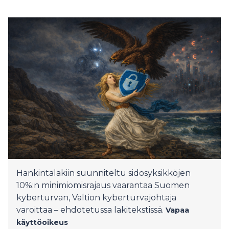
Hankintalakiin suunniteltu sidosyksikköjen
10%:n minimiomisrajaus vaarantaa Suomen
kyberturvan, Valtion kyberturvajohtaja
varoittaa – ehdotetussa lakitekstissä.
Vapaa
käyttöoikeus