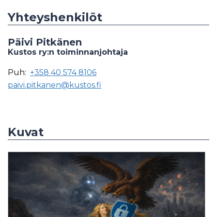
Yhteyshenkilöt
Päivi Pitkänen
Kustos ry:n toiminnanjohtaja
Puh:
+358 40 574 8106
paivi.pitkanen@kustos.fi
Kuvat