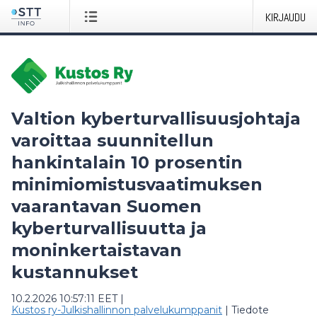
KIRJAUDU
Valtion kyberturvallisuusjohtaja
varoittaa suunnitellun
hankintalain 10 prosentin
minimiomistusvaatimuksen
vaarantavan Suomen
kyberturvallisuutta ja
moninkertaistavan
kustannukset
10.2.2026 10:57:11 EET
|
Kustos ry-Julkishallinnon palvelukumppanit
|
Tiedote