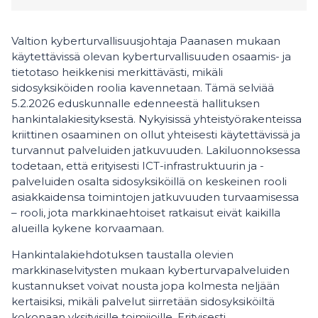
Valtion kyberturvallisuusjohtaja
Paanasen mukaan
käytettävissä olevan kyberturvallisuuden osaamis- ja
tietotaso heikkenisi merkittävästi, mikäli
sidosyksiköiden roolia kavennetaan. Tämä selviää
5.2.2026 eduskunnalle edenneestä hallituksen
hankintalakiesityksestä. Nykyisissä yhteistyörakenteissa
kriittinen osaaminen on ollut yhteisesti käytettävissä ja
turvannut palveluiden jatkuvuuden. Lakiluonnoksessa
todetaan, että erityisesti ICT-infrastruktuurin ja -
palveluiden osalta sidosyksiköillä on keskeinen rooli
asiakkaidensa toimintojen jatkuvuuden turvaamisessa
– rooli, jota markkinaehtoiset ratkaisut eivät kaikilla
alueilla kykene korvaamaan.
Hankintalakiehdotuksen taustalla olevien
markkinaselvitysten mukaan kyberturvapalveluiden
kustannukset voivat nousta jopa kolmesta neljään
kertaisiksi, mikäli palvelut siirretään sidosyksiköiltä
kokonaan yksityisille toimijoille. Erityisesti