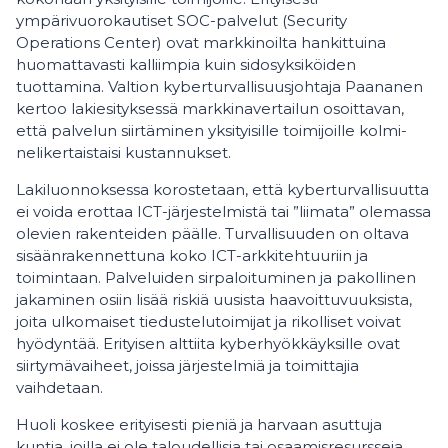
ympärivuorokautiset SOC-palvelut (Security
Operations Center) ovat markkinoilta hankittuina
huomattavasti kalliimpia kuin sidosyksiköiden
tuottamina. Valtion kyberturvallisuusjohtaja
Paananen
kertoo lakiesityksessä markkinavertailun osoittavan,
että palvelun siirtäminen yksityisille toimijoille kolmi-
nelikertaistaisi kustannukset.
Lakiluonnoksessa korostetaan, että kyberturvallisuutta
ei voida erottaa ICT-järjestelmistä tai ”liimata” olemassa
olevien rakenteiden päälle. Turvallisuuden on oltava
sisäänrakennettuna koko ICT-arkkitehtuuriin ja
toimintaan. Palveluiden sirpaloituminen ja pakollinen
jakaminen osiin lisää riskiä uusista haavoittuvuuksista,
joita ulkomaiset tiedustelutoimijat ja rikolliset voivat
hyödyntää. Erityisen alttiita kyberhyökkäyksille ovat
siirtymävaiheet, joissa järjestelmiä ja toimittajia
vaihdetaan.
Huoli koskee erityisesti pieniä ja harvaan asuttuja
kuntia, joilla ei ole taloudellisia tai osaamisresursseja