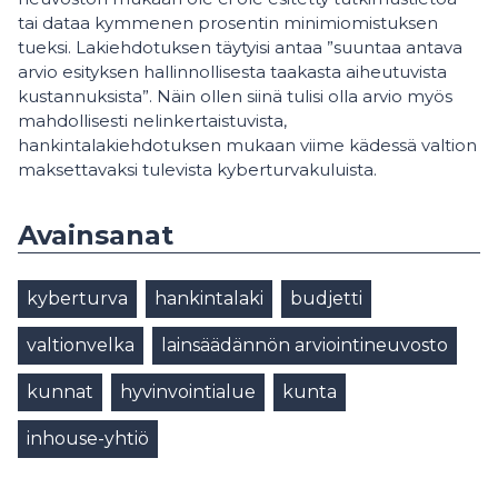
tai dataa kymmenen prosentin minimiomistuksen
tueksi. Lakiehdotuksen täytyisi antaa ”suuntaa antava
arvio esityksen hallinnollisesta taakasta aiheutuvista
kustannuksista”. Näin ollen siinä tulisi olla arvio myös
mahdollisesti nelinkertaistuvista,
hankintalakiehdotuksen mukaan viime kädessä valtion
maksettavaksi tulevista kyberturvakuluista.
Avainsanat
kyberturva
hankintalaki
budjetti
valtionvelka
lainsäädännön arviointineuvosto
kunnat
hyvinvointialue
kunta
inhouse-yhtiö