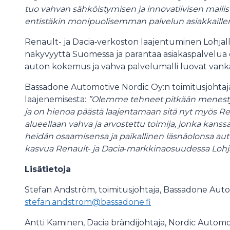
tuo vahvan sähköistymisen ja innovatiivisen mallis
entistäkin monipuolisemman palvelun asiakkaill
Renault- ja Dacia‑verkoston laajentuminen Lohjal
näkyvyyttä Suomessa ja parantaa asiakaspalvelua eri
auton kokemus ja vahva palvelumalli luovat vanka
Bassadone Automotive Nordic Oy:n toimitusjohta
laajenemisesta:
”Olemme tehneet pitkään menestyk
ja on hienoa päästä laajentamaan sitä nyt myös Ren
alueellaan vahva ja arvostettu toimija, jonka kanss
heidän osaamisensa ja paikallinen läsnäolonsa au
kasvua Renault
‑
ja Dacia
‑
markkinaosuudessa Lohjan
Lisätietoja
Stefan Andström, toimitusjohtaja, Bassadone Auto
stefan.andstrom@bassadone.fi
Antti Kaminen, Dacia brändijohtaja, Nordic Automo