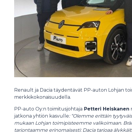
Renault ja Dacia täydentävät PP-auton Lohjan toim
merkkikokonaisuudella.
PP-auto Oy:n toimitusjohtaja
Petteri Heiskanen
jatkona yhtiön kasvulle
: “Olemme erittäin tyytyväi
mukaan Lohjan toimipisteemme valikoimaan. Brän
tarjontaamme erinomaisesti: Dacia tarjoaa älykkäitä 