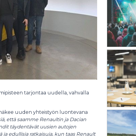
ipisteen tarjontaa uudella, vahvalla
näkee uuden yhteistyön luontevana
siä, että saamme Renaultin ja Dacian
dit täydentävät uusien autojen
ja edullisia ratkaisuja, kun taas Renault