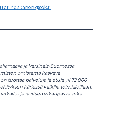
tteri.heiskanen@sok.fi
llamaalla ja Varsinais-Suomessa
ihmisten omistama kasvava
 tuottaa palveluja ja etuja yli 72 000
hityksen kärjessä kaikilla toimialoillaan:
matkailu- ja ravitsemiskaupassa sekä