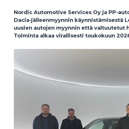
Nordic Automotive Services Oy ja PP-auto
Dacia‑jälleenmyynnin käynnistämisestä Lo
uusien autojen myynnin että valtuutetut h
Toiminta alkaa virallisesti toukokuun 2026