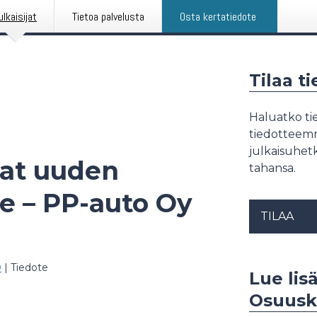
ulkaisijat
Tietoa palvelusta
Osta kertatiedote
Tilaa t
Haluatko tie
tiedotteemme
julkaisuhetk
vat uuden
tahansa.
le – PP-auto Oy
TILAA
O
|
Tiedote
Lue lis
Osuusk