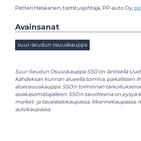
Petteri Heiskanen, toimitusjohtaja, PP-auto Oy,
pe
Avainsanat
suur-seudun osuuskauppa
Suur-Seudun Osuuskauppa SSO on läntisellä Uude
kahdeksan kunnan alueella toimiva, paikallisten 
alueosuuskauppa. SSO:n toiminnan tarkoituksena on
asiakasomistajalleen. SSO:n tavoitteena on pysyä ke
market- ja tavaratalokaupassa, liikennekaupassa, 
autokaupassa.