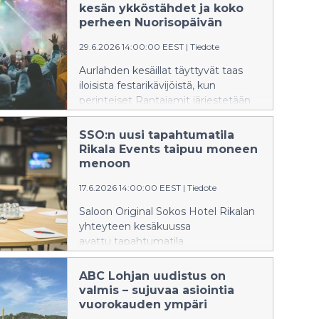
tasaisena, ollen tälläkin kertaa noin
kesän ykköstähdet ja koko
12 000. Tänä vuonna ohjelmistoon
perheen Nuorisopäivän
palannut Nuorisopäivä täytti
29.6.2026 14:00:00 EEST
|
Tiedote
odotukset rentona koko perheen
tapahtumana.
Aurlahden kesäillat täyttyvät taas
iloisista festarikävijöistä, kun
perinteiset Rantajamit järjestetään
2.–4.7. Lohjan keskustan
tuntumassa. Kauniissa järvimiljöössä
SSO:n uusi tapahtumatila
järjestettävä festivaali on
Rikala Events taipuu moneen
vakiinnuttanut paikkansa yhtenä
menoon
kesän suosituimmista tapahtumista
17.6.2026 14:00:00 EEST
|
Tiedote
läntisellä Uudellamaalla. Tänäkään
vuonna artistikattaus ei petä, vaan
Saloon Original Sokos Hotel Rikalan
luvassa on jälleen Suomen
yhteyteen kesäkuussa
ykköstähtiä torstaista lauantaihin.
avattu tapahtumatila
Rikala Events on yhdistelmä
ketteryyttä, helppoutta
ABC Lohjan uudistus on
ja viihtyisyyttä. Tilassa voi järjestää
valmis – sujuvaa asiointia
tapahtumia pienistä perhejuhlista
vuorokauden ympäri
lähes 600 hengen tilaisuuksiin, ja