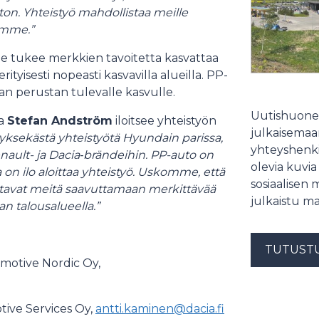
ton. Yhteistyö mahdollistaa meille
emme.”
le tukee merkkien tavoitetta kasvattaa
tyisesti nopeasti kasvavilla alueilla. PP-
n perustan tulevalle kasvulle.
Uutishuonee
ja
Stefan Andström
iloitsee yhteistyön
julkaisemaam
sekästä yhteistyötä Hyundain parissa,
yhteyshenki
ault- ja Dacia
‑
brändeihin. PP-auto on
olevia kuvia
a on ilo aloittaa yhteistyö. Uskomme, että
sosiaalisen 
ttavat meitä saavuttamaan merkittävää
julkaistu ma
 talousalueella.”
TUTUST
motive Nordic Oy,
tive Services Oy,
antti.kaminen@dacia.fi