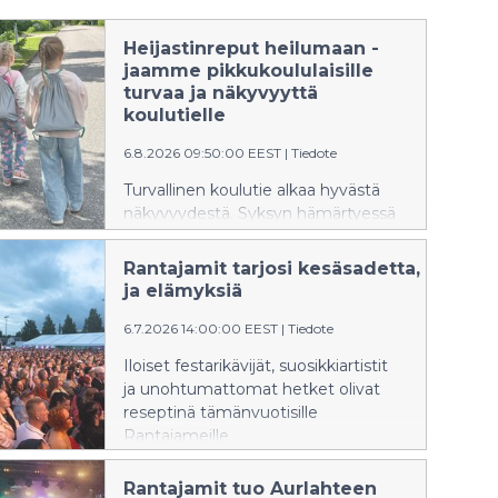
Heijastinreput heilumaan -
jaamme pikkukoululaisille
turvaa ja näkyvyyttä
koulutielle
6.8.2026 09:50:00 EEST
|
Tiedote
Turvallinen koulutie alkaa hyvästä
näkyvyydestä. Syksyn hämärtyessä
lasten näkyvyys liikenteessä
korostuu. SSO jakaa pikkukoululaisille
Rantajamit tarjosi kesäsadetta, auring
heijastinreppuja turvallisempien
ja elämyksiä
koulumatkojen tueksi.
6.7.2026 14:00:00 EEST
|
Tiedote
Iloiset festarikävijät, suosikkiartistit
ja unohtumattomat hetket olivat
reseptinä tämänvuotisille
Rantajameille
Lohjan Aurlahden rannassa. Kävijämäärä
pysyy vuodesta toiseen
Rantajamit tuo Aurlahteen