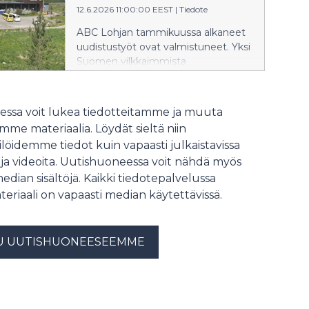
12.6.2026 11:00:00 EEST
|
Tiedote
kaikki tarvittavat palvelut ruoasta
majoitukseen löytyvät saman katon
ABC Lohjan tammikuussa alkaneet
alta.
uudistustyöt ovat valmistuneet. Yksi
Suomen vilkkaimmista
liikenneasemista tarjoaa nyt
asiakkailleen entistä viihtyisämmän
ja toimivamman pysähdyspaikan.
ssa voit lukea tiedotteitamme ja muuta
me materiaalia. Löydät sieltä niin
löidemme tiedot kuin vapaasti julkaistavissa
 ja videoita. Uutishuoneessa voit nähdä myös
median sisältöjä. Kaikki tiedotepalvelussa
teriaali on vapaasti median käytettävissä.
U UUTISHUONEESEEMME