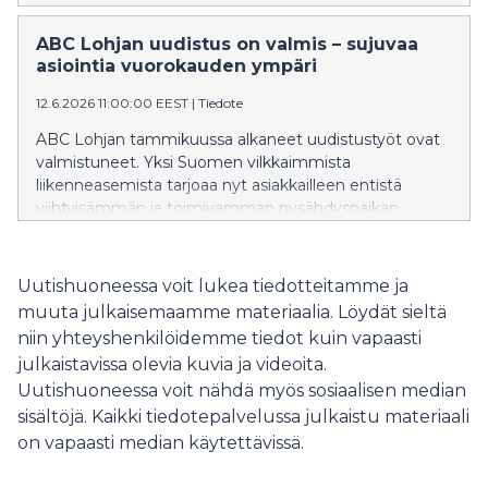
perhejuhlista lähes 600 hengen tilaisuuksiin, ja kaikki
tarvittavat palvelut ruoasta majoitukseen löytyvät
ABC Lohjan uudistus on valmis – sujuvaa
saman katon alta.
asiointia vuorokauden ympäri
12.6.2026 11:00:00 EEST
|
Tiedote
ABC Lohjan tammikuussa alkaneet uudistustyöt ovat
valmistuneet. Yksi Suomen vilkkaimmista
liikenneasemista tarjoaa nyt asiakkailleen entistä
viihtyisämmän ja toimivamman pysähdyspaikan.
Uutishuoneessa voit lukea tiedotteitamme ja
muuta julkaisemaamme materiaalia. Löydät sieltä
niin yhteyshenkilöidemme tiedot kuin vapaasti
julkaistavissa olevia kuvia ja videoita.
Uutishuoneessa voit nähdä myös sosiaalisen median
sisältöjä. Kaikki tiedotepalvelussa julkaistu materiaali
on vapaasti median käytettävissä.