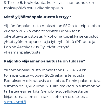
S-Tileille 8. toukokuuta, koska virallinen bonuksen
maksupäivä osuu viikonloppuun.
Mistä ylijäämänpalautusta kertyy?
Ylijäämänpalautusta maksetaan SSO:n toimipaikoista
vuoden 2025 aikana tehdyistä Bonukseen
oikeuttavista ostoista. Alkoholi ja tupakka sekä ostot
yhteistyökumppaneilta ja tytäryhtiöistä (PP-auto ja
Lohjan Autokeskus Oy) eivät kerrytä
ylijäämänpalautusta.
Paljonko ylijäämänpalautusta on tulossa?
Ylijäämänpalautusta maksetaan 0,25 % SSO:n
toimipaikoista vuoden 2025 aikana tehdyistä
Bonukseen oikeuttavista ostoista. Pienin palautettava
summa on 0,50 euroa. S-Tilille maksetun summan voi
tarkistaa esimerkiksi S-mobiili-sovelluksesta tai
kirjautumalla omiin asiakastietoihin osoitteessa
s-etukortti.fi