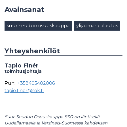
Avainsanat
suur-seudun osuuskauppa
ylijäämänpalautus
Yhteyshenkilöt
Tapio Finér
toimitusjohtaja
Puh:
+358405402006
tapio.finer@sok.fi
Suur-Seudun Osuuskauppa SSO on läntisellä
Uudellamaalla ja Varsinais-Suomessa kahdeksan