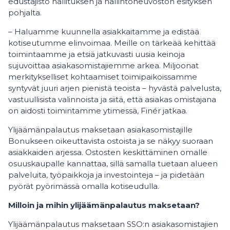
edustajisto hallituksen ja hallintoneuvoston esityksen
pohjalta.
– Haluamme kuunnella asiakkaitamme ja edistää
kotiseutumme elinvoimaa. Meille on tärkeää kehittää
toimintaamme ja etsiä jatkuvasti uusia keinoja
sujuvoittaa asiakasomistajiemme arkea. Miljoonat
merkitykselliset kohtaamiset toimipaikoissamme
syntyvät juuri arjen pienistä teoista – hyvästä palvelusta,
vastuullisista valinnoista ja siitä, että asiakas omistajana
on aidosti toimintamme ytimessä, Finér jatkaa.
Ylijäämänpalautus maksetaan asiakasomistajille
Bonukseen oikeuttavista ostoista ja se näkyy suoraan
asiakkaiden arjessa. Ostosten keskittäminen omalle
osuuskaupalle kannattaa, sillä samalla tuetaan alueen
palveluita, työpaikkoja ja investointeja – ja pidetään
pyörät pyörimässä omalla kotiseudulla.
Milloin ja mihin ylijäämänpalautus maksetaan?
Ylijäämänpalautus maksetaan SSO:n asiakasomistajien