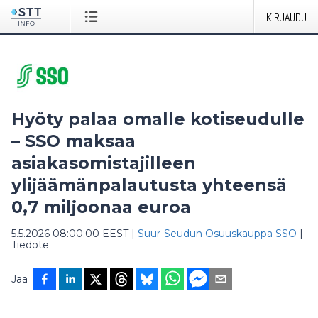
KIRJAUDU
Hyöty palaa omalle kotiseudulle
– SSO maksaa
asiakasomistajilleen
ylijäämänpalautusta yhteensä
0,7 miljoonaa euroa
5.5.2026 08:00:00 EEST
|
Suur-Seudun Osuuskauppa SSO
|
Tiedote
Jaa