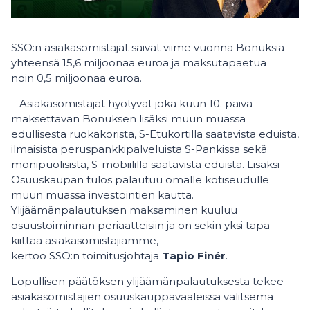
SSO:n asiakasomistajat saivat viime vuonna Bonuksia
yhteensä 15,6 miljoonaa euroa ja maksutapaetua
noin 0,5 miljoonaa euroa.
– Asiakasomistajat hyötyvät joka kuun 10. päivä
maksettavan Bonuksen lisäksi muun muassa
edullisesta ruokakorista, S-Etukortilla saatavista eduista,
ilmaisista peruspankkipalveluista S-Pankissa sekä
monipuolisista, S-mobiililla saatavista eduista. Lisäksi
Osuuskaupan tulos palautuu omalle kotiseudulle
muun muassa investointien kautta.
Ylijäämänpalautuksen maksaminen kuuluu
osuustoiminnan periaatteisiin ja on sekin yksi tapa
kiittää asiakasomistajiamme,
kertoo SSO:n toimitusjohtaja
Tapio Finér
.
Lopullisen päätöksen ylijäämänpalautuksesta tekee
asiakasomistajien osuuskauppavaaleissa valitsema