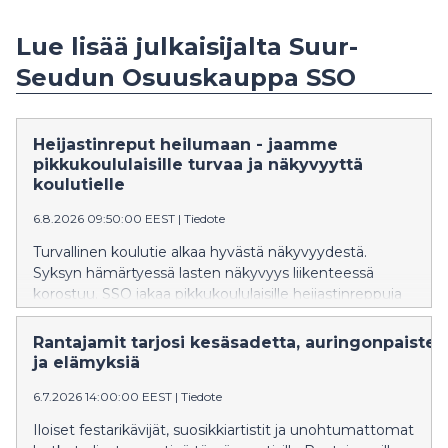
Lue lisää julkaisijalta Suur-
Seudun Osuuskauppa SSO
Heijastinreput heilumaan - jaamme
pikkukoululaisille turvaa ja näkyvyyttä
koulutielle
6.8.2026 09:50:00 EEST
|
Tiedote
Turvallinen koulutie alkaa hyvästä näkyvyydestä.
Syksyn hämärtyessä lasten näkyvyys liikenteessä
korostuu. SSO jakaa pikkukoululaisille heijastinreppuja
turvallisempien koulumatkojen tueksi.
Rantajamit tarjosi kesäsadetta, auringonpaistet
ja elämyksiä
6.7.2026 14:00:00 EEST
|
Tiedote
Iloiset festarikävijät, suosikkiartistit ja unohtumattomat