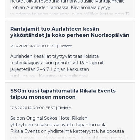
hetket olivat reseptinä tämänvuotisille Rantajameille
Lohjan Aurlahden rannassa. Kävijämäärä pysyy
vuodesta toiseen tasaisena, ollen tälläkin kertaa noin 12
000. Tänä vuonna ohjelmistoon palannut
Nuorisopäivä täytti odotukset rentona koko perheen
Rantajamit tuo Aurlahteen kesän
tapahtumana.
ykköstähdet ja koko perheen Nuorisopäivän
29.6.2026 14:00:00 EEST
|
Tiedote
Aurlahden kesäillat täyttyvät taas iloisista
festarikävijöistä, kun perinteiset Rantajamit
järjestetään 2.–4.7. Lohjan keskustan
tuntumassa. Kauniissa järvimiljöössä
järjestettävä festivaali on vakiinnuttanut paikkansa
yhtenä kesän suosituimmista tapahtumista läntisellä
SSO:n uusi tapahtumatila Rikala Events
Uudellamaalla. Tänäkään vuonna artistikattaus ei petä,
taipuu moneen menoon
vaan luvassa on jälleen Suomen ykköstähtiä torstaista
17.6.2026 14:00:00 EEST
|
Tiedote
lauantaihin.
Saloon Original Sokos Hotel Rikalan
yhteyteen kesäkuussa avattu tapahtumatila
Rikala Events on yhdistelmä ketteryyttä, helppoutta
ja viihtyisyyttä. Tilassa voi järjestää tapahtumia pienistä