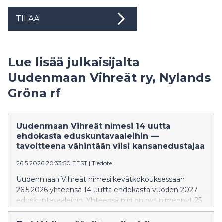
TILAA
Lue lisää julkaisijalta
Uudenmaan Vihreät ry, Nylands
Gröna rf
Uudenmaan Vihreät nimesi 14 uutta
ehdokasta eduskuntavaaleihin —
tavoitteena vähintään viisi kansanedustajaa
26.5.2026 20:33:50 EEST
|
Tiedote
Uudenmaan Vihreät nimesi kevätkokouksessaan
26.5.2026 yhteensä 14 uutta ehdokasta vuoden 2027
eduskuntavaaleihin. Yhteensä piiri on nyt nimennyt 25
ehdokasta, ja tavoitteena on vähintään viisi
kansanedustajan paikkaa.