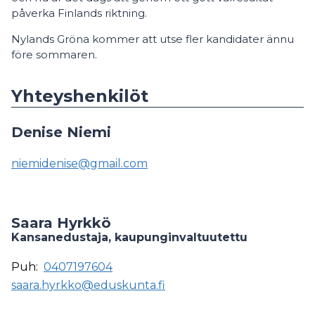
påverka Finlands riktning.
Nylands Gröna kommer att utse fler kandidater ännu
före sommaren.
Yhteyshenkilöt
Denise Niemi
niemidenise@gmail.com
Saara Hyrkkö
Kansanedustaja, kaupunginvaltuutettu
Puh:
0407197604
saara.hyrkko@eduskunta.fi