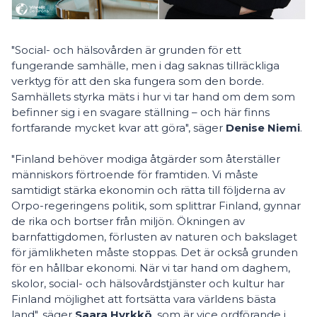
"Social- och hälsovården är grunden för ett
fungerande samhälle, men i dag saknas tillräckliga
verktyg för att den ska fungera som den borde.
Samhällets styrka mäts i hur vi tar hand om dem som
befinner sig i en svagare ställning – och här finns
fortfarande mycket kvar att göra", säger
Denise Niemi
.
"Finland behöver modiga åtgärder som återställer
människors förtroende för framtiden. Vi måste
samtidigt stärka ekonomin och rätta till följderna av
Orpo-regeringens politik, som splittrar Finland, gynnar
de rika och bortser från miljön. Ökningen av
barnfattigdomen, förlusten av naturen och bakslaget
för jämlikheten måste stoppas. Det är också grunden
för en hållbar ekonomi. När vi tar hand om daghem,
skolor, social- och hälsovårdstjänster och kultur har
Finland möjlighet att fortsätta vara världens bästa
land", säger
Saara Hyrkkö
, som är vice ordförande i