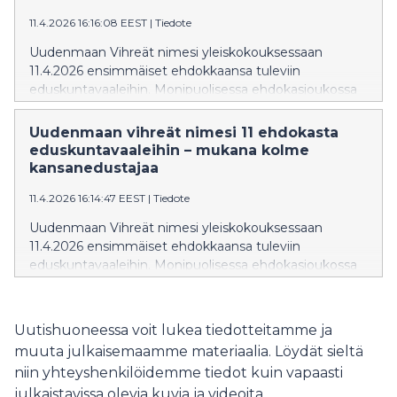
11.4.2026 16:16:08 EEST
|
Tiedote
Uudenmaan Vihreät nimesi yleiskokouksessaan
11.4.2026 ensimmäiset ehdokkaansa tuleviin
eduskuntavaaleihin. Monipuolisessa ehdokasjoukossa
ovat mukana nykyiset vihreät uusimaalaiset
kansanedustajat Inka Hopsu, Tiina Elo ja Saara Hyrkkö,
Uudenmaan vihreät nimesi 11 ehdokasta
sekä vihtiläinen kunnanvaltuutettu Tommi Muhli.
eduskuntavaaleihin – mukana kolme
kansanedustajaa
11.4.2026 16:14:47 EEST
|
Tiedote
Uudenmaan Vihreät nimesi yleiskokouksessaan
11.4.2026 ensimmäiset ehdokkaansa tuleviin
eduskuntavaaleihin. Monipuolisessa ehdokasjoukossa
ovat mukana mm. kaikki nykyiset vihreät
uusimaalaiset kansanedustajat sekä Vantaan Vihreiden
valtuustoryhmän puheenjohtaja Tia Seppänen.
Uutishuoneessa voit lukea tiedotteitamme ja
muuta julkaisemaamme materiaalia. Löydät sieltä
niin yhteyshenkilöidemme tiedot kuin vapaasti
julkaistavissa olevia kuvia ja videoita.