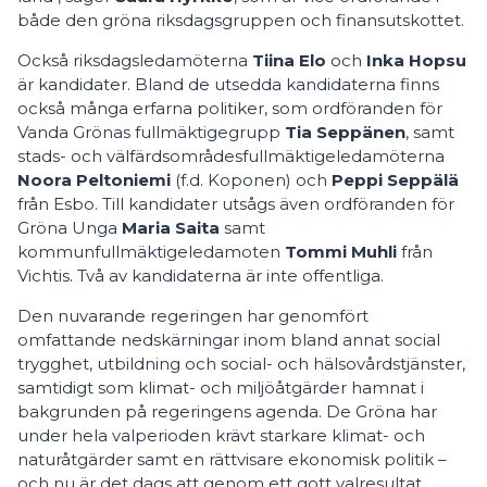
både den gröna riksdagsgruppen och finansutskottet.
Också riksdagsledamöterna
Tiina Elo
och
Inka Hopsu
är kandidater. Bland de utsedda kandidaterna finns
också många erfarna politiker, som ordföranden för
Vanda Grönas fullmäktigegrupp
Tia Seppänen
, samt
stads- och välfärdsområdesfullmäktigeledamöterna
Noora Peltoniemi
(f.d. Koponen) och
Peppi Seppälä
från Esbo. Till kandidater utsågs även ordföranden för
Gröna Unga
Maria Saita
samt
kommunfullmäktigeledamoten
Tommi Muhli
från
Vichtis. Två av kandidaterna är inte offentliga.
Den nuvarande regeringen har genomfört
omfattande nedskärningar inom bland annat social
trygghet, utbildning och social- och hälsovårdstjänster,
samtidigt som klimat- och miljöåtgärder hamnat i
bakgrunden på regeringens agenda. De Gröna har
under hela valperioden krävt starkare klimat- och
naturåtgärder samt en rättvisare ekonomisk politik –
och nu är det dags att genom ett gott valresultat