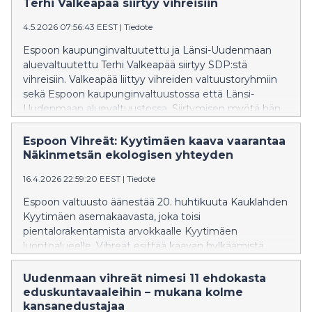
Terhi Valkeapää siirtyy vihreisiin
4.5.2026 07:56:43 EEST
|
Tiedote
Espoon kaupunginvaltuutettu ja Länsi-Uudenmaan
aluevaltuutettu Terhi Valkeapää siirtyy SDP:stä
vihreisiin. Valkeapää liittyy vihreiden valtuustoryhmiin
sekä Espoon kaupunginvaltuustossa että Länsi-
Uudenmaan aluevaltuustossa. Siirtymisen myötä hän
luopuu tehtävistään Espoon liikunta- ja
hyvinvointilautakunnan puheenjohtajana sekä Länsi-
Espoon Vihreät: Kyytimäen kaava vaarantaa
Uudenmaan yksilöasioiden jaoston
Näkinmetsän ekologisen yhteyden
varapuheenjohtajana.
16.4.2026 22:59:20 EEST
|
Tiedote
Espoon valtuusto äänestää 20. huhtikuuta Kauklahden
Kyytimäen asemakaavasta, joka toisi
pientalorakentamista arvokkaalle Kyytimäen
luontoalueelle. Vihreät esittää kaavan hylkäämistä.
Uudenmaan vihreät nimesi 11 ehdokasta
eduskuntavaaleihin – mukana kolme
kansanedustajaa