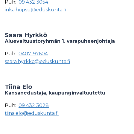
Puh:
09 432 3054
inka.hopsu@eduskunta.fi
Saara Hyrkkö
Aluevaltuustoryhmän 1. varapuheenjohtaja
Puh:
0407197604
saara.hyrkko@eduskunta.fi
Tiina Elo
Kansanedustaja, kaupunginvaltuutettu
Puh:
09 432 3028
tiina.elo@eduskunta.fi