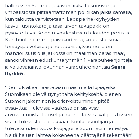
hallituksen Suomea jakavan, rikkaita suosivan ja
ympäristöstä piittaamattoman politiikan jälkiä samalla,
kun taloutta vahvistetaan. Lapsiperheköyhyyden
kasvu, luontokato ja tasa-arvon takapakki on
pysäytettävä. Se on myös kestävän talouden perusta.
Kun huolehdimme päiväkodeista, kouluista, sosiaali- ja
terveyspalveluista ja kulttuurista, Suomella on
mahdollisuus olla jatkossakin maailman paras maa",
sanoo vihreän eduskuntaryhmän 1. varapuheenjohtaja
ja valtiovarainvaliokunnan varapuheenjohtaja
Saara
Hyrkkö.
"Demokratiaa haastetaan maailmalla lujaa, eikä
Suomikaan ole välttynyt tältä kehitykseltä, pienen
Suomen jakaminen ja eriarvoistuminen pitää
pysäyttää. Tulevissa vaaleissa on siis kyse
arvovalinnoista. Lapset ja nuoret tarvitsevat positiivisen
vision tulevasta, laadukkaan koulutuspohjan ja
tulevaisuuden työpaikkoja, joilla Suomi voi menestyä.
Näitä haluan lähteä kokeneena päättäjänä tekemään",