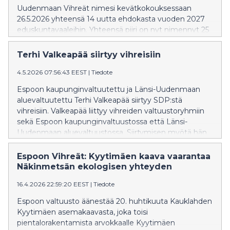
Uudenmaan Vihreät nimesi kevätkokouksessaan
26.5.2026 yhteensä 14 uutta ehdokasta vuoden 2027
eduskuntavaaleihin. Yhteensä piiri on nyt nimennyt 25
ehdokasta, ja tavoitteena on vähintään viisi
kansanedustajan paikkaa.
Terhi Valkeapää siirtyy vihreisiin
4.5.2026 07:56:43 EEST
|
Tiedote
Espoon kaupunginvaltuutettu ja Länsi-Uudenmaan
aluevaltuutettu Terhi Valkeapää siirtyy SDP:stä
vihreisiin. Valkeapää liittyy vihreiden valtuustoryhmiin
sekä Espoon kaupunginvaltuustossa että Länsi-
Uudenmaan aluevaltuustossa. Siirtymisen myötä hän
luopuu tehtävistään Espoon liikunta- ja
hyvinvointilautakunnan puheenjohtajana sekä Länsi-
Espoon Vihreät: Kyytimäen kaava vaarantaa
Uudenmaan yksilöasioiden jaoston
Näkinmetsän ekologisen yhteyden
varapuheenjohtajana.
16.4.2026 22:59:20 EEST
|
Tiedote
Espoon valtuusto äänestää 20. huhtikuuta Kauklahden
Kyytimäen asemakaavasta, joka toisi
pientalorakentamista arvokkaalle Kyytimäen