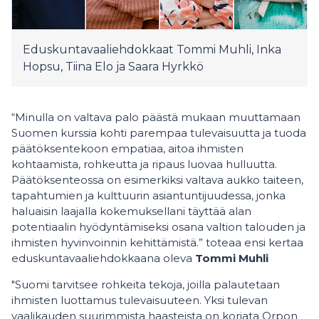
Eduskuntavaaliehdokkaat Tommi Muhli, Inka
Hopsu, Tiina Elo ja Saara Hyrkkö
“Minulla on valtava palo päästä mukaan muuttamaan
Suomen kurssia kohti parempaa tulevaisuutta ja tuoda
päätöksentekoon empatiaa, aitoa ihmisten
kohtaamista, rohkeutta ja ripaus luovaa hulluutta.
Päätöksenteossa on esimerkiksi valtava aukko taiteen,
tapahtumien ja kulttuurin asiantuntijuudessa, jonka
haluaisin laajalla kokemuksellani täyttää alan
potentiaalin hyödyntämiseksi osana valtion talouden ja
ihmisten hyvinvoinnin kehittämistä.” toteaa ensi kertaa
eduskuntavaaliehdokkaana oleva
Tommi Muhli
"Suomi tarvitsee rohkeita tekoja, joilla palautetaan
ihmisten luottamus tulevaisuuteen. Yksi tulevan
vaalikauden suurimmista haasteista on korjata Orpon