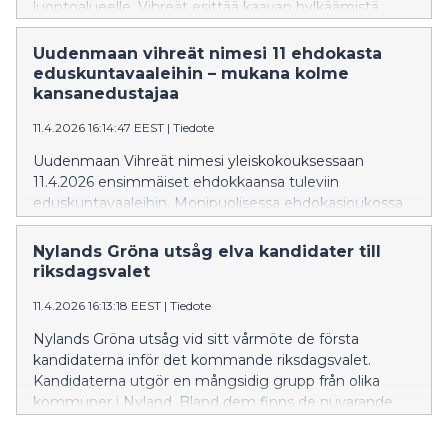
luontoalueelle. Vihreät esittää kaavan hylkäämistä.
Uudenmaan vihreät nimesi 11 ehdokasta
eduskuntavaaleihin – mukana kolme
kansanedustajaa
11.4.2026 16:14:47 EEST
|
Tiedote
Uudenmaan Vihreät nimesi yleiskokouksessaan
11.4.2026 ensimmäiset ehdokkaansa tuleviin
eduskuntavaaleihin. Monipuolisessa ehdokasjoukossa
ovat mukana mm. kaikki nykyiset vihreät
uusimaalaiset kansanedustajat sekä Vantaan Vihreiden
Nylands Gröna utsåg elva kandidater till
valtuustoryhmän puheenjohtaja Tia Seppänen.
riksdagsvalet
11.4.2026 16:13:18 EEST
|
Tiedote
Nylands Gröna utsåg vid sitt vårmöte de första
kandidaterna inför det kommande riksdagsvalet.
Kandidaterna utgör en mångsidig grupp från olika
kommuner i Nyland. Bland dem finns de nuvarande
nyländska riksdagsledamöterna Saara Hyrkkö, Inka
Hopsu och Tiina Elo, samt stads- och