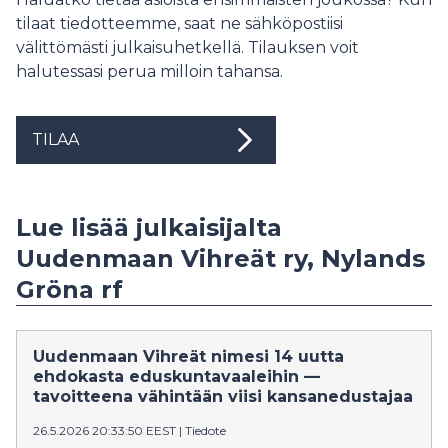
tilaat tiedotteemme, saat ne sähköpostiisi
välittömästi julkaisuhetkellä. Tilauksen voit
halutessasi perua milloin tahansa.
TILAA
Lue lisää julkaisijalta
Uudenmaan Vihreät ry, Nylands
Gröna rf
Uudenmaan Vihreät nimesi 14 uutta
ehdokasta eduskuntavaaleihin —
tavoitteena vähintään viisi kansanedustajaa
26.5.2026 20:33:50 EEST
|
Tiedote