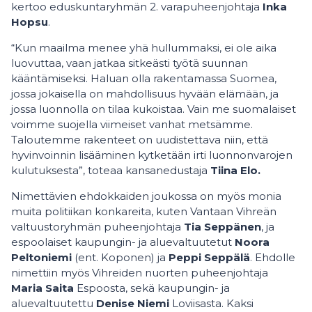
kertoo eduskuntaryhmän 2. varapuheenjohtaja
Inka
Hopsu
.
“Kun maailma menee yhä hullummaksi, ei ole aika
luovuttaa, vaan jatkaa sitkeästi työtä suunnan
kääntämiseksi. Haluan olla rakentamassa Suomea,
jossa jokaisella on mahdollisuus hyvään elämään, ja
jossa luonnolla on tilaa kukoistaa. Vain me suomalaiset
voimme suojella viimeiset vanhat metsämme.
Taloutemme rakenteet on uudistettava niin, että
hyvinvoinnin lisääminen kytketään irti luonnonvarojen
kulutuksesta”, toteaa kansanedustaja
Tiina Elo.
Nimettävien ehdokkaiden joukossa on myös monia
muita politiikan konkareita, kuten Vantaan Vihreän
valtuustoryhmän puheenjohtaja
Tia Seppänen
, ja
espoolaiset kaupungin- ja aluevaltuutetut
Noora
Peltoniemi
(ent. Koponen) ja
Peppi Seppälä
. Ehdolle
nimettiin myös Vihreiden nuorten puheenjohtaja
Maria Saita
Espoosta, sekä kaupungin- ja
aluevaltuutettu
Denise Niemi
Loviisasta. Kaksi