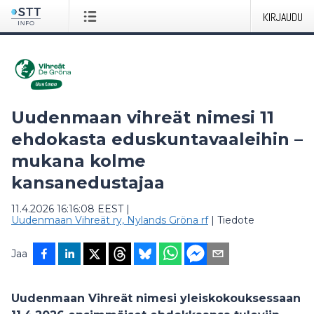
KIRJAUDU
Uudenmaan vihreät nimesi 11
ehdokasta eduskuntavaaleihin –
mukana kolme
kansanedustajaa
11.4.2026 16:16:08 EEST
|
Uudenmaan Vihreät ry, Nylands Gröna rf
|
Tiedote
Jaa
Uudenmaan Vihreät nimesi yleiskokouksessaan