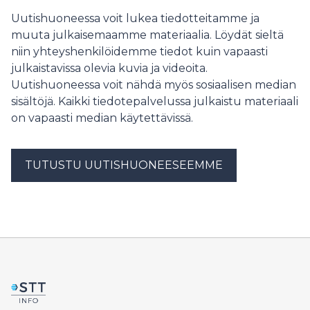
välfärdsområdesfullmäktigeledamoten Denise Niemi
Uutishuoneessa voit lukea tiedotteitamme ja
från Lovisa.
muuta julkaisemaamme materiaalia. Löydät sieltä
niin yhteyshenkilöidemme tiedot kuin vapaasti
julkaistavissa olevia kuvia ja videoita.
Uutishuoneessa voit nähdä myös sosiaalisen median
sisältöjä. Kaikki tiedotepalvelussa julkaistu materiaali
on vapaasti median käytettävissä.
TUTUSTU UUTISHUONEESEEMME