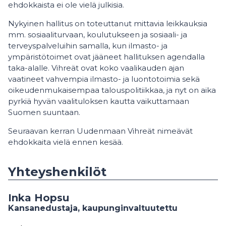
ehdokkaista ei ole vielä julkisia.
Nykyinen hallitus on toteuttanut mittavia leikkauksia
mm. sosiaaliturvaan, koulutukseen ja sosiaali- ja
terveyspalveluihin samalla, kun ilmasto- ja
ympäristötoimet ovat jääneet hallituksen agendalla
taka-alalle. Vihreät ovat koko vaalikauden ajan
vaatineet vahvempia ilmasto- ja luontotoimia sekä
oikeudenmukaisempaa talouspolitiikkaa, ja nyt on aika
pyrkiä hyvän vaalituloksen kautta vaikuttamaan
Suomen suuntaan.
Seuraavan kerran Uudenmaan Vihreät nimeävät
ehdokkaita vielä ennen kesää.
Yhteyshenkilöt
Inka Hopsu
Kansanedustaja, kaupunginvaltuutettu