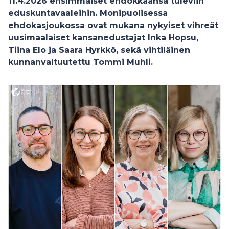
11.4.2026 ensimmäiset ehdokkaansa tuleviin
eduskuntavaaleihin. Monipuolisessa
ehdokasjoukossa ovat mukana nykyiset vihreät
uusimaalaiset kansanedustajat Inka Hopsu,
Tiina Elo ja Saara Hyrkkö, sekä vihtiläinen
kunnanvaltuutettu Tommi Muhli.