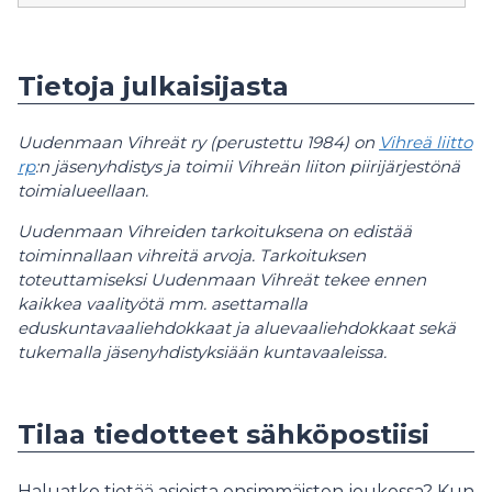
Tietoja julkaisijasta
Uudenmaan Vihreät ry (perustettu 1984) on
Vihreä liitto
rp
:n jäsenyhdistys ja toimii Vihreän liiton piirijärjestönä
toimialueellaan.
Uudenmaan Vihreiden tarkoituksena on edistää
toiminnallaan vihreitä arvoja. Tarkoituksen
toteuttamiseksi Uudenmaan Vihreät tekee ennen
kaikkea vaalityötä mm. asettamalla
eduskuntavaaliehdokkaat ja aluevaaliehdokkaat sekä
tukemalla jäsenyhdistyksiään kuntavaaleissa.
Tilaa tiedotteet sähköpostiisi
Haluatko tietää asioista ensimmäisten joukossa? Kun