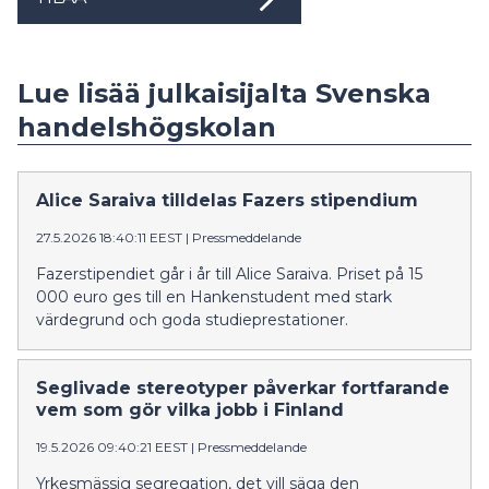
Lue lisää julkaisijalta Svenska
handelshögskolan
Alice Saraiva tilldelas Fazers stipendium
27.5.2026 18:40:11 EEST
|
Pressmeddelande
Fazerstipendiet går i år till Alice Saraiva. Priset på 15
000 euro ges till en Hankenstudent med stark
värdegrund och goda studieprestationer.
Seglivade stereotyper påverkar fortfarande
vem som gör vilka jobb i Finland
19.5.2026 09:40:21 EEST
|
Pressmeddelande
Yrkesmässig segregation, det vill säga den