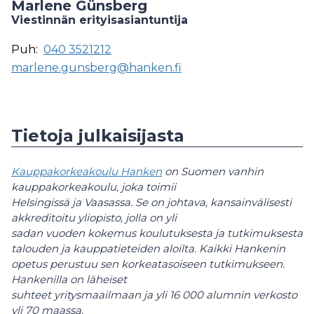
Marlene Günsberg
Viestinnän erityisasiantuntija
Puh:
040 3521212
marlene.gunsberg@hanken.fi
Tietoja julkaisijasta
Kauppakorkeakoulu Hanken
on Suomen vanhin
kauppakorkeakoulu, joka toimii
Helsingissä ja Vaasassa. Se on johtava, kansainvälisesti
akkreditoitu yliopisto, jolla on yli
sadan vuoden kokemus koulutuksesta ja tutkimuksesta
talouden ja kauppatieteiden aloilta.
Kaikki Hankenin
opetus perustuu sen korkeatasoiseen tutkimukseen.
Hankenilla on läheiset
suhteet yritysmaailmaan ja yli 16 000 alumnin verkosto
yli 70 maassa.