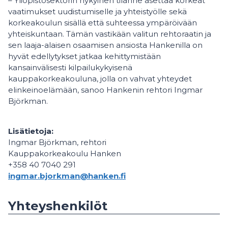
– Yliopistosektorin nykyinen tilanne asettaa korkeat
vaatimukset uudistumiselle ja yhteistyölle sekä
korkeakoulun sisällä että suhteessa ympäröivään
yhteiskuntaan. Tämän vastikään valitun rehtoraatin ja
sen laaja-alaisen osaamisen ansiosta Hankenilla on
hyvät edellytykset jatkaa kehittymistään
kansainvälisesti kilpailukykyisenä
kauppakorkeakouluna, jolla on vahvat yhteydet
elinkeinoelämään, sanoo Hankenin rehtori Ingmar
Björkman.
Lisätietoja:
Ingmar Björkman, rehtori
Kauppakorkeakoulu Hanken
+358 40 7040 291
ingmar.bjorkman@hanken.fi
Yhteyshenkilöt