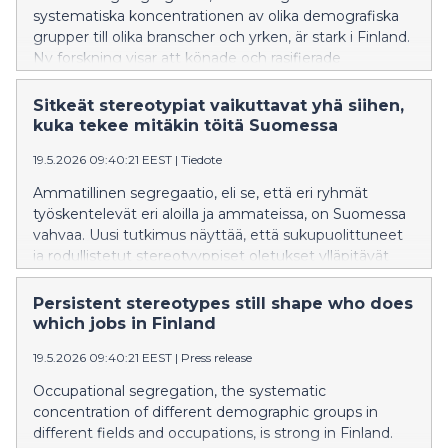
systematiska koncentrationen av olika demografiska
grupper till olika branscher och yrken, är stark i Finland.
Ny forskning visar att könade och rasifierade
stereotyper bidrar till att upprätthålla segregation inom
yrkesutbildningen.
Sitkeät stereotypiat vaikuttavat yhä siihen,
kuka tekee mitäkin töitä Suomessa
19.5.2026 09:40:21 EEST
|
Tiedote
Ammatillinen segregaatio, eli se, että eri ryhmät
työskentelevät eri aloilla ja ammateissa, on Suomessa
vahvaa. Uusi tutkimus näyttää, että sukupuolittuneet
ja rodullistetut stereotyyppiset oletukset ylläpitävät
segregaatiota ammatillisessa koulutuksessa.
Persistent stereotypes still shape who does
which jobs in Finland
19.5.2026 09:40:21 EEST
|
Press release
Occupational segregation, the systematic
concentration of different demographic groups in
different fields and occupations, is strong in Finland.