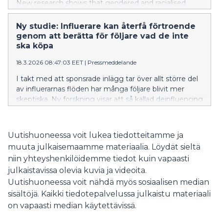
New research shows that gendered and racialised
stereotypical assumptions reproduce segregation in
vocational education.
Ny studie: Influerare kan återfå förtroende
genom att berätta för följare vad de inte
ska köpa
18.3.2026 08:47:03 EET
|
Pressmeddelande
I takt med att sponsrade inlägg tar över allt större del
av influerarnas flöden har många följare blivit mer
skeptiska. Ny forskning visar att så kallad deinfluencing
— där influerare berättar vad man ska låta bli att köpa
— kan hjälpa till att återuppbygga det förlorade
förtroendet.
Uutishuoneessa voit lukea tiedotteitamme ja
muuta julkaisemaamme materiaalia. Löydät sieltä
niin yhteyshenkilöidemme tiedot kuin vapaasti
julkaistavissa olevia kuvia ja videoita.
Uutishuoneessa voit nähdä myös sosiaalisen median
sisältöjä. Kaikki tiedotepalvelussa julkaistu materiaali
on vapaasti median käytettävissä.