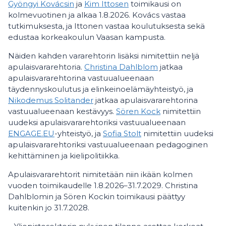
Gyöngyi Kovácsin
ja
Kim Ittosen
toimikausi on
kolmevuotinen ja alkaa 1.8.2026. Kovács vastaa
tutkimuksesta, ja Ittonen vastaa koulutuksesta sekä
edustaa korkeakoulun Vaasan kampusta.
Näiden kahden vararehtorin lisäksi nimitettiin neljä
apulaisvararehtoria.
Christina Dahlblom
jatkaa
apulaisvararehtorina vastuualueenaan
täydennyskoulutus ja elinkeinoelämäyhteistyö, ja
Nikodemus Solitander
jatkaa apulaisvararehtorina
vastuualueenaan kestävyys.
Sören Kock
nimitettiin
uudeksi apulaisvararehtoriksi vastuualueenaan
ENGAGE.EU
-yhteistyö, ja
Sofia Stolt
nimitettiin uudeksi
apulaisvararehtoriksi vastuualueenaan pedagoginen
kehittäminen ja kielipolitiikka.
Apulaisvararehtorit nimitetään niin ikään kolmen
vuoden toimikaudelle 1.8.2026–31.7.2029. Christina
Dahlblomin ja Sören Kockin toimikausi päättyy
kuitenkin jo 31.7.2028.