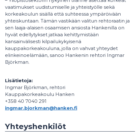
– Yliopistosektorin nykyinen tilanne asettaa korkeat
vaatimukset uudistumiselle ja yhteistyölle sekä
korkeakoulun sisällä että suhteessa ympäröivään
yhteiskuntaan. Tämän vastikään valitun rehtoraatin ja
sen laaja-alaisen osaamisen ansiosta Hankenilla on
hyvät edellytykset jatkaa kehittymistään
kansainvälisesti kilpailukykyisenä
kauppakorkeakouluna, jolla on vahvat yhteydet
elinkeinoelämään, sanoo Hankenin rehtori Ingmar
Björkman.
Lisätietoja:
Ingmar Björkman, rehtori
Kauppakorkeakoulu Hanken
+358 40 7040 291
ingmar.bjorkman@hanken.fi
Yhteyshenkilöt