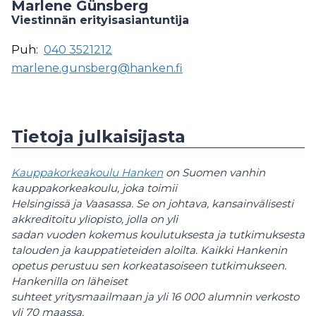
Marlene Günsberg
Viestinnän erityisasiantuntija
Puh:
040 3521212
marlene.gunsberg@hanken.fi
Tietoja julkaisijasta
Kauppakorkeakoulu Hanken
on Suomen vanhin
kauppakorkeakoulu, joka toimii
Helsingissä ja Vaasassa. Se on johtava, kansainvälisesti
akkreditoitu yliopisto, jolla on yli
sadan vuoden kokemus koulutuksesta ja tutkimuksesta
talouden ja kauppatieteiden aloilta.
Kaikki Hankenin
opetus perustuu sen korkeatasoiseen tutkimukseen.
Hankenilla on läheiset
suhteet yritysmaailmaan ja yli 16 000 alumnin verkosto
yli 70 maassa.