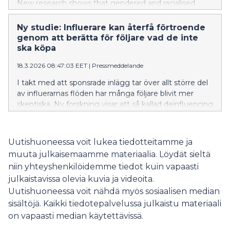
New research shows that gendered and racialised
stereotypical assumptions reproduce segregation in
vocational education.
Ny studie: Influerare kan återfå förtroende
genom att berätta för följare vad de inte
ska köpa
18.3.2026 08:47:03 EET
|
Pressmeddelande
I takt med att sponsrade inlägg tar över allt större del
av influerarnas flöden har många följare blivit mer
skeptiska. Ny forskning visar att så kallad deinfluencing
— där influerare berättar vad man ska låta bli att köpa
— kan hjälpa till att återuppbygga det förlorade
förtroendet.
Uutishuoneessa voit lukea tiedotteitamme ja
muuta julkaisemaamme materiaalia. Löydät sieltä
niin yhteyshenkilöidemme tiedot kuin vapaasti
julkaistavissa olevia kuvia ja videoita.
Uutishuoneessa voit nähdä myös sosiaalisen median
sisältöjä. Kaikki tiedotepalvelussa julkaistu materiaali
on vapaasti median käytettävissä.