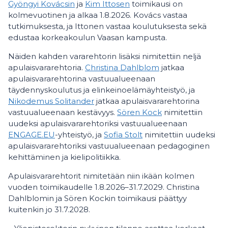
Gyöngyi Kovácsin
ja
Kim Ittosen
toimikausi on
kolmevuotinen ja alkaa 1.8.2026. Kovács vastaa
tutkimuksesta, ja Ittonen vastaa koulutuksesta sekä
edustaa korkeakoulun Vaasan kampusta.
Näiden kahden vararehtorin lisäksi nimitettiin neljä
apulaisvararehtoria.
Christina Dahlblom
jatkaa
apulaisvararehtorina vastuualueenaan
täydennyskoulutus ja elinkeinoelämäyhteistyö, ja
Nikodemus Solitander
jatkaa apulaisvararehtorina
vastuualueenaan kestävyys.
Sören Kock
nimitettiin
uudeksi apulaisvararehtoriksi vastuualueenaan
ENGAGE.EU
-yhteistyö, ja
Sofia Stolt
nimitettiin uudeksi
apulaisvararehtoriksi vastuualueenaan pedagoginen
kehittäminen ja kielipolitiikka.
Apulaisvararehtorit nimitetään niin ikään kolmen
vuoden toimikaudelle 1.8.2026–31.7.2029. Christina
Dahlblomin ja Sören Kockin toimikausi päättyy
kuitenkin jo 31.7.2028.