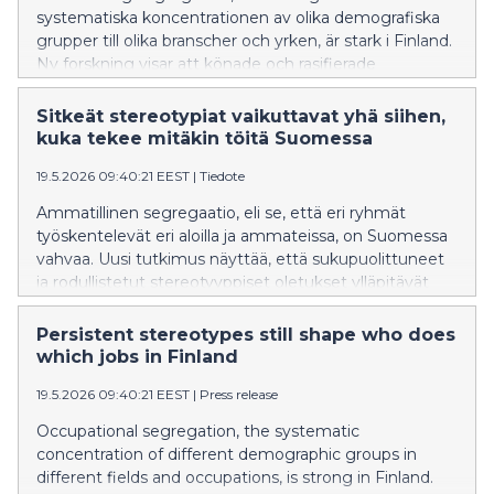
systematiska koncentrationen av olika demografiska
grupper till olika branscher och yrken, är stark i Finland.
Ny forskning visar att könade och rasifierade
stereotyper bidrar till att upprätthålla segregation inom
yrkesutbildningen.
Sitkeät stereotypiat vaikuttavat yhä siihen,
kuka tekee mitäkin töitä Suomessa
19.5.2026 09:40:21 EEST
|
Tiedote
Ammatillinen segregaatio, eli se, että eri ryhmät
työskentelevät eri aloilla ja ammateissa, on Suomessa
vahvaa. Uusi tutkimus näyttää, että sukupuolittuneet
ja rodullistetut stereotyyppiset oletukset ylläpitävät
segregaatiota ammatillisessa koulutuksessa.
Persistent stereotypes still shape who does
which jobs in Finland
19.5.2026 09:40:21 EEST
|
Press release
Occupational segregation, the systematic
concentration of different demographic groups in
different fields and occupations, is strong in Finland.