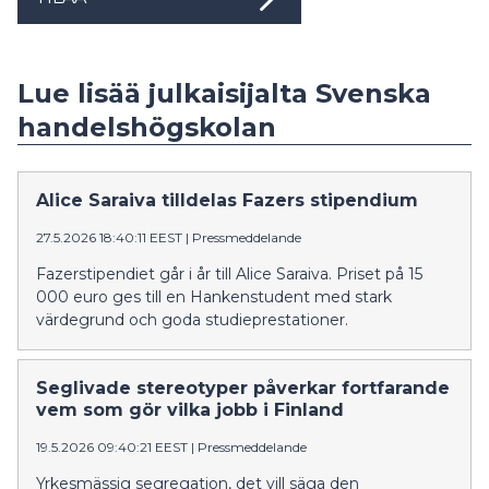
Lue lisää julkaisijalta Svenska
handelshögskolan
Alice Saraiva tilldelas Fazers stipendium
27.5.2026 18:40:11 EEST
|
Pressmeddelande
Fazerstipendiet går i år till Alice Saraiva. Priset på 15
000 euro ges till en Hankenstudent med stark
värdegrund och goda studieprestationer.
Seglivade stereotyper påverkar fortfarande
vem som gör vilka jobb i Finland
19.5.2026 09:40:21 EEST
|
Pressmeddelande
Yrkesmässig segregation, det vill säga den