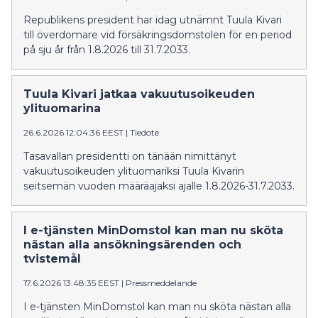
asianomistajan alaikäisyydestä ja humalatilasta sekä
Republikens president har idag utnämnt Tuula Kivari
oikeudenkäyntikulujen korvaamisesta.
till överdomare vid försäkringsdomstolen för en period
på sju år från 1.8.2026 till 31.7.2033.
Tuula Kivari jatkaa vakuutusoikeuden
ylituomarina
26.6.2026 12:04:36 EEST
|
Tiedote
Tasavallan presidentti on tänään nimittänyt
vakuutusoikeuden ylituomariksi Tuula Kivarin
seitsemän vuoden määräajaksi ajalle 1.8.2026-31.7.2033.
I e-tjänsten MinDomstol kan man nu sköta
nästan alla ansökningsärenden och
tvistemål
17.6.2026 13:48:35 EEST
|
Pressmeddelande
I e-tjänsten MinDomstol kan man nu sköta nästan alla