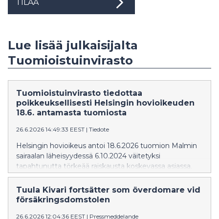
TILAA
Lue lisää julkaisijalta
Tuomioistuinvirasto
Tuomioistuinvirasto tiedottaa
poikkeuksellisesti Helsingin hovioikeuden
18.6. antamasta tuomiosta
26.6.2026 14:49:33 EEST
|
Tiedote
Helsingin hovioikeus antoi 18.6.2026 tuomion Malmin
sairaalan läheisyydessä 6.10.2024 väitetyksi
tapahtunutta törkeää raiskausta koskevassa asiassa.
Hovioikeus ei muuttanut Helsingin käräjäoikeuden
asiassa 22.4.2025 antamaa tuomiota. Käräjäoikeus oli
Tuula Kivari fortsätter som överdomare vid
hylännyt syytteen törkeästä raiskauksesta. Ratkaisut
försäkringsdomstolen
ovat herättäneet runsasta keskustelua etenkin
26.6.2026 12:04:36 EEST
|
Pressmeddelande
sosiaalisessa mediassa. Erityisesti on keskusteltu jutun