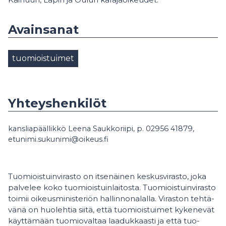
Avainsanat
tuomioistuimet
Yhteyshenkilöt
kansliapäällikkö Leena Saukkoriipi, p. 02956 41879,
etunimi.sukunimi@oikeus.fi
Tuo­miois­tuin­vi­ras­to on it­se­näi­nen kes­kus­vi­ras­to, joka
pal­ve­lee koko tuo­miois­tuin­lai­tos­ta. Tuo­miois­tuin­vi­ras­to
toi­mii oi­keus­mi­nis­te­riön hal­lin­no­na­lal­la. Vi­ras­ton teh­tä­
vä­nä on huo­leh­tia sii­tä, että tuo­miois­tui­met ky­ke­ne­vät
käyt­tä­mään tuo­mio­val­taa laa­duk­kaas­ti ja että tuo­