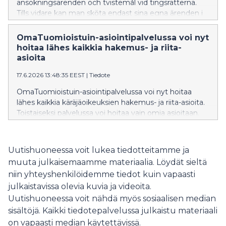
ansökningsärenden och tvistemål vid tingsrätterna.
Tills vidare kan man sköta endast sina egna ärenden i
tjänsten. Det blir också möjligt att sköta ärenden som
ombud samt för någon annans räkning i ett senare
OmaTuomioistuin-asiointipalvelussa voi nyt
skede.
hoitaa lähes kaikkia hakemus- ja riita-
asioita
17.6.2026 13:48:35 EEST
|
Tiedote
OmaTuomioistuin-asiointipalvelussa voi nyt hoitaa
lähes kaikkia käräjäoikeuksien hakemus- ja riita-asioita.
Toistaiseksi palvelussa voi hoitaa vain omia asioitaan.
Asiamiehenä asiointi ja muu toisen henkilön ja
yrityksen puolesta asiointi on tulossa mahdolliseksi
myöhemmin.
Uutishuoneessa voit lukea tiedotteitamme ja
muuta julkaisemaamme materiaalia. Löydät sieltä
niin yhteyshenkilöidemme tiedot kuin vapaasti
julkaistavissa olevia kuvia ja videoita.
Uutishuoneessa voit nähdä myös sosiaalisen median
sisältöjä. Kaikki tiedotepalvelussa julkaistu materiaali
on vapaasti median käytettävissä.