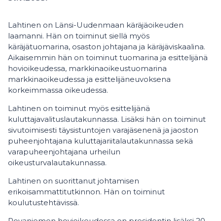
Lahtinen on Länsi-Uudenmaan käräjäoikeuden
laamanni. Hän on toiminut siellä myös
käräjätuomarina, osaston johtajana ja käräjäviskaalina.
Aikaisemmin hän on toiminut tuomarina ja esittelijänä
hovioikeudessa, markkinaoikeustuomarina
markkinaoikeudessa ja esittelijäneuvoksena
korkeimmassa oikeudessa.
Lahtinen on toiminut myös esittelijänä
kuluttajavalituslautakunnassa. Lisäksi hän on toiminut
sivutoimisesti täysistuntojen varajäsenenä ja jaoston
puheenjohtajana kuluttajariitalautakunnassa sekä
varapuheenjohtajana urheilun
oikeusturvalautakunnassa.
Lahtinen on suorittanut johtamisen
erikoisammattitutkinnon. Hän on toiminut
koulutustehtävissä.
Rovaniemen hovioikeudessa on presidentin lisäksi 20