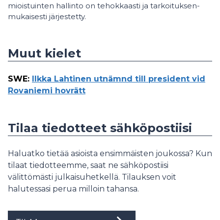
miois­tuin­ten hal­lin­to on te­hok­kaas­ti ja tar­koi­tuk­sen­
mu­kai­ses­ti jär­jes­tet­ty.
Muut kielet
SWE
:
Ilkka Lahtinen utnämnd till president vid
Rovaniemi hovrätt
Tilaa tiedotteet sähköpostiisi
Haluatko tietää asioista ensimmäisten joukossa? Kun
tilaat tiedotteemme, saat ne sähköpostiisi
välittömästi julkaisuhetkellä. Tilauksen voit
halutessasi perua milloin tahansa.