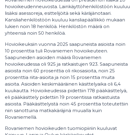
hovioikeudenneuvosta. Lainkäyttöhenkilöstöön kuuluu
lisäksi asessoreja, esittelijöitä sekä käräjänotaari.
Kansliahenkilöstöön kuuluu kansliapäällikkö mukaan
lukien noin 18 henkilöä. Henkilöstön määrä on
yhteensä noin 50 henkilöä.
Hovioikeuksiin vuonna 2025 saapuneista asioista noin
10 prosenttia tuli Rovaniemen hovioikeuteen.
Saapuneiden asioiden määrä Rovaniemen
hovioikeudessa oli 925 ja ratkaistujen 923. Saapuneista
asioista noin 60 prosenttia oli rikosasioita, noin 25
prosenttia riita-asioita ja noin 15 prosenttia muita
asioita. Asioiden keskimääräinen käsittelyaika oli 6,4
kuukautta. Hovioikeudessa pidettiin 178 pääkäsittelyä,
eli pääkäsittely pidettiin 19 prosentissa ratkaistuista
asioista. Pääkäsittelyistä noin 45 prosenttia toteutettiin
niin sanottuina matkakäräjinä muualla kuin
Rovaniemellä.
Rovaniemen hovioikeuden tuomiopiiriin kuuluvat
Kainuun, Lapin ja Oulun käräjäoikeudet.