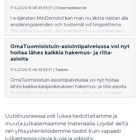
17.6.2026 13:48:35 EEST
|
Pressmeddelande
I e-tjänsten MinDomstol kan man nu sköta nästan alla
ansökningsärenden och tvistemål vid tingsrätterna.
Tills vidare kan man sköta endast sina egna ärenden i
tjänsten. Det blir också möjligt att sköta ärenden som
ombud samt för någon annans räkning i ett senare
OmaTuomioistuin-asiointipalvelussa voi nyt
skede.
hoitaa lähes kaikkia hakemus- ja riita-
asioita
17.6.2026 13:48:35 EEST
|
Tiedote
OmaTuomioistuin-asiointipalvelussa voi nyt hoitaa
lähes kaikkia käräjäoikeuksien hakemus- ja riita-asioita.
Toistaiseksi palvelussa voi hoitaa vain omia asioitaan.
Asiamiehenä asiointi ja muu toisen henkilön ja
yrityksen puolesta asiointi on tulossa mahdolliseksi
myöhemmin.
Uutishuoneessa voit lukea tiedotteitamme ja
muuta julkaisemaamme materiaalia. Löydät sieltä
niin yhteyshenkilöidemme tiedot kuin vapaasti
julkaistavissa olevia kuvia ja videoita.