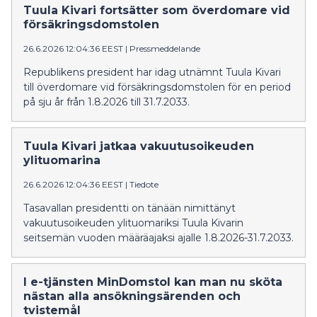
asiassa 22.4.2025 antamaa tuomiota. Käräjäoikeus oli
Tuula Kivari fortsätter som överdomare vid
hylännyt syytteen törkeästä raiskauksesta. Ratkaisut
försäkringsdomstolen
ovat herättäneet runsasta keskustelua etenkin
26.6.2026 12:04:36 EEST
|
Pressmeddelande
sosiaalisessa mediassa. Erityisesti on keskusteltu jutun
asianomistajan alaikäisyydestä ja humalatilasta sekä
Republikens president har idag utnämnt Tuula Kivari
oikeudenkäyntikulujen korvaamisesta.
till överdomare vid försäkringsdomstolen för en period
på sju år från 1.8.2026 till 31.7.2033.
Tuula Kivari jatkaa vakuutusoikeuden
ylituomarina
26.6.2026 12:04:36 EEST
|
Tiedote
Tasavallan presidentti on tänään nimittänyt
vakuutusoikeuden ylituomariksi Tuula Kivarin
seitsemän vuoden määräajaksi ajalle 1.8.2026-31.7.2033.
I e-tjänsten MinDomstol kan man nu sköta
nästan alla ansökningsärenden och
tvistemål