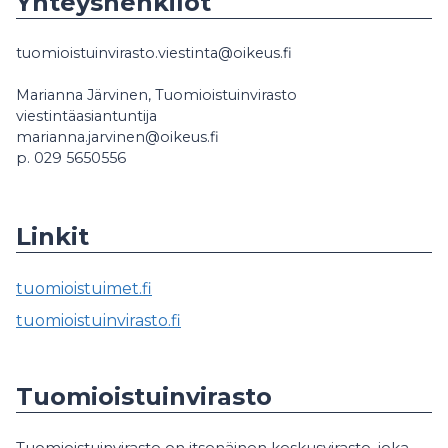
Yhteyshenkilöt
tuomioistuinvirasto.viestinta@oikeus.fi
Marianna Järvinen, Tuomioistuinvirasto
viestintäasiantuntija
marianna.jarvinen@oikeus.fi
p. 029 5650556
Linkit
tuomioistuimet.fi
tuomioistuinvirasto.fi
Tuomioistuinvirasto
Tuo­miois­tuin­vi­ras­to on it­se­näi­nen kes­kus­vi­ras­to, joka