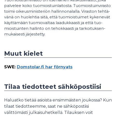
pal­ve­lee koko tuo­miois­tuin­lai­tos­ta. Tuo­miois­tuin­vi­ras­to
toi­mii oi­keus­mi­nis­te­riön hal­lin­no­na­lal­la. Vi­ras­ton teh­tä­
vä­nä on huo­leh­tia sii­tä, että tuo­miois­tui­met ky­ke­ne­vät
käyt­tä­mään tuo­mio­val­taa laa­duk­kaas­ti ja että tuo­
miois­tuin­ten hal­lin­to on te­hok­kaas­ti ja tar­koi­tuk­sen­
mu­kai­ses­ti jär­jes­tet­ty.
Muut kielet
SWE
:
Domstolar.fi har förnyats
Tilaa tiedotteet sähköpostiisi
Haluatko tietää asioista ensimmäisten joukossa? Kun
tilaat tiedotteemme, saat ne sähköpostiisi
välittömästi julkaisuhetkellä. Tilauksen voit