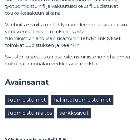
tyotuomioistuin.fi ja vakuutusoikeus.fi uudistuvat
touko-kesäkuun aikana.
Vanhoilta sivuilta on tehty uudelleenohjauksia uusiin
verkko-osoitteisiin, minkä ansiosta
tuomioistuinlaitoksen sisältöihin tehdyt linkitykset
toimivat uudistuksen jälkeenkin.
Sivuston uudistus on osa oikeusministeriön ohjaamaa
koko hallinnonalan verkkosivuprojektia.
Avainsanat
tuomioistuimet
hallintotuomioistuimet
tuomioistuinlaitos
verkkosivut