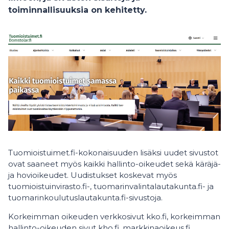
toiminnallisuuksia on kehitetty.
Tuomioistuimet.fi-kokonaisuuden lisäksi uudet sivustot
ovat saaneet myös kaikki hallinto-oikeudet sekä käräjä-
ja hovioikeudet. Uudistukset koskevat myös
tuomioistuinvirasto.fi-, tuomarinvalintalautakunta.fi- ja
tuomarinkoulutuslautakunta.fi-sivustoja.
Korkeimman oikeuden verkkosivut kko.fi, korkeimman
hallinto-oikeuden sivut kho.fi, markkinaoikeus.fi,