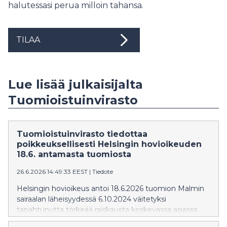
halutessasi perua milloin tahansa.
TILAA
Lue lisää julkaisijalta
Tuomioistuinvirasto
Tuomioistuinvirasto tiedottaa
poikkeuksellisesti Helsingin hovioikeuden
18.6. antamasta tuomiosta
26.6.2026 14:49:33 EEST
|
Tiedote
Helsingin hovioikeus antoi 18.6.2026 tuomion Malmin
sairaalan läheisyydessä 6.10.2024 väitetyksi
tapahtunutta törkeää raiskausta koskevassa asiassa.
Hovioikeus ei muuttanut Helsingin käräjäoikeuden