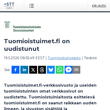
KIRJAUDU
Tuomioistuimet.fi on
uudistunut
19.5.2026 08:55:49 EEST
|
Tuomioistuinvirasto
|
Tiedote
Jaa
Tuomioistuimet.fi-verkkosivusto ja useiden
tuomioistuinten omat verkkosivut on
uudistettu. Tuomioistuinlaitosta esittelevä
tuomioistuimet.fi on saanut raikkaan uuden
ilmeen, ja sivuston sisältöjä ja