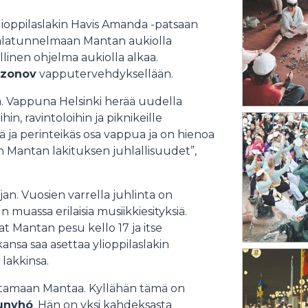
ylioppilaslakin Havis Amanda -patsaan
Juhlatunnelmaan Mantan aukiolla
allinen ohjelma aukiolla alkaa.
azonov
vapputervehdyksellään.
. Vappuna Helsinki herää uudella
in, ravintoloihin ja piknikeille
ä ja perinteikäs osa vappua ja on hienoa
 Mantan lakituksen juhlallisuudet”,
jan. Vuosien varrella juhlinta on
uassa erilaisia musiikkiesityksiä.
t Mantan pesu kello 17 ja itse
ansa saa asettaa ylioppilaslakin
lakkinsa.
akittamaan Mantaa. Kyllähän tämä on
Gunyhó
. Hän on yksi kahdeksasta