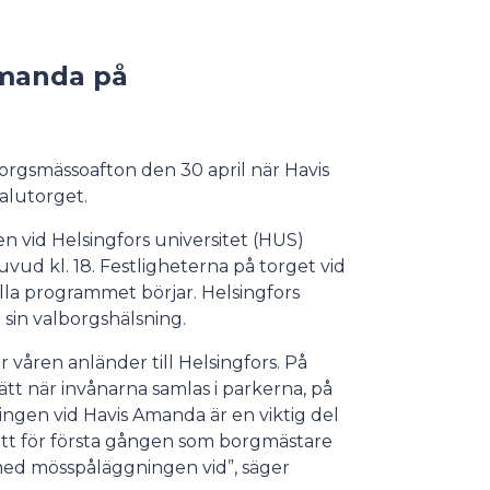
Amanda på
orgsmässoafton den 30 april när Havis
alutorget.
n vid Helsingfors universitet (HUS)
ud kl. 18. Festligheterna på torget vid
ella programmet börjar. Helsingfors
sin valborgshälsning.
våren anländer till Helsingfors. På
 sätt när invånarna samlas i parkerna, på
ngen vid Havis Amanda är en viktig del
 att för första gången som borgmästare
med mösspåläggningen vid”, säger