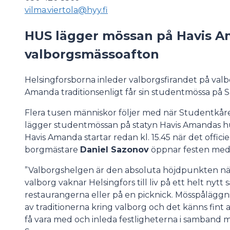
vilma.viertola@hyy.fi
HUS lägger mössan på Havis 
valborgsmässoafton
Helsingforsborna inleder valborgsfirandet på valb
Amanda traditionsenligt får sin studentmössa på S
Flera tusen människor följer med när Studentkåre
lägger studentmössan på statyn Havis Amandas huv
Havis Amanda startar redan kl. 15.45 när det offici
borgmästare
Daniel Sazonov
öppnar festen med 
”Valborgshelgen är den absoluta höjdpunkten när 
valborg vaknar Helsingfors till liv på ett helt nytt
restaurangerna eller på en picknick. Mösspåläggni
av traditionerna kring valborg och det känns fint
få vara med och inleda festligheterna i samband 