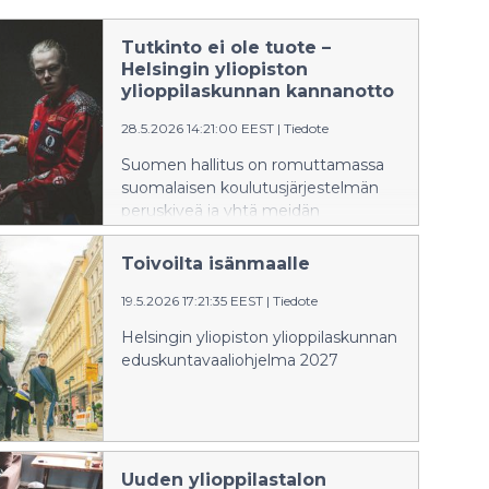
Tutkinto ei ole tuote –
Helsingin yliopiston
ylioppilaskunnan kannanotto
28.5.2026 14:21:00 EEST
|
Tiedote
Suomen hallitus on romuttamassa
suomalaisen koulutusjärjestelmän
peruskiveä ja yhtä meidän
yhteiskuntamme keskeisintä
menestystekijää: koulutuksen
Toivoilta isänmaalle
maksuttomuutta. Vastustamme
hallituksen esitystä ja kaikkien
19.5.2026 17:21:35 EEST
|
Tiedote
suomalaisten välttämättömäksi
Helsingin yliopiston ylioppilaskunnan
eduksi vaadimme valmistelun
eduskuntavaaliohjelma 2027
keskeyttämistä.
Uuden ylioppilastalon