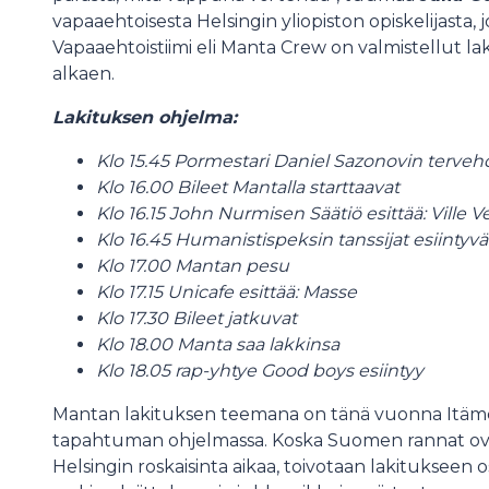
vapaaehtoisesta Helsingin yliopiston opiskelijasta
Vapaaehtoistiimi eli Manta Crew on valmistellut l
alkaen.
Lakituksen ohjelma:
Klo 15.45 Pormestari Daniel Sazonovin terveh
Klo 16.00 Bileet Mantalla starttaavat
Klo 16.15 John Nurmisen Säätiö esittää: Ville V
Klo 16.45 Humanistispeksin tanssijat esiintyvä
Klo 17.00 Mantan pesu
Klo 17.15 Unicafe esittää: Masse
Klo 17.30 Bileet jatkuvat
Klo 18.00 Manta saa lakkinsa
Klo 18.05 rap-yhtye Good boys esiintyy
Mantan lakituksen teemana on tänä vuonna Itämer
tapahtuman ohjelmassa. Koska Suomen rannat ova
Helsingin roskaisinta aikaa, toivotaan lakitukseen 