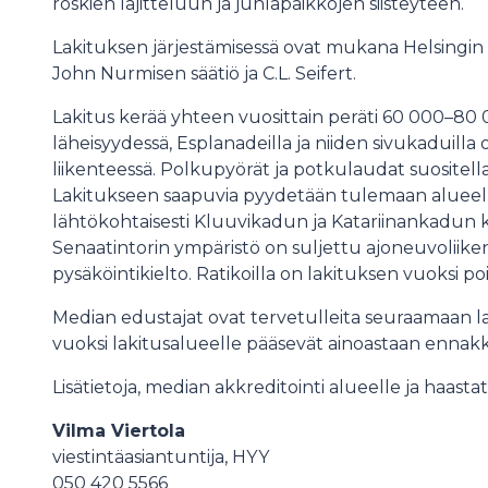
roskien lajitteluun ja juhlapaikkojen siisteyteen.
Lakituksen järjestämisessä ovat mukana Helsingin k
John Nurmisen säätiö ja C.L. Seifert.
Lakitus kerää yhteen vuosittain peräti 60 000–80
läheisyydessä, Esplanadeilla ja niiden sivukaduilla
liikenteessä. Polkupyörät ja potkulaudat suositel
Lakitukseen saapuvia pyydetään tulemaan alueel
lähtökohtaisesti Kluuvikadun ja Katariinankadun k
Senaatintorin ympäristö on suljettu ajoneuvoliikent
pysäköintikielto. Ratikoilla on lakituksen vuoksi po
Median edustajat ovat tervetulleita seuraamaan lak
vuoksi lakitusalueelle pääsevät ainoastaan ennak
Lisätietoja, median akkreditointi alueelle ja haast
Vilma Viertola
viestintäasiantuntija, HYY
050 420 5566