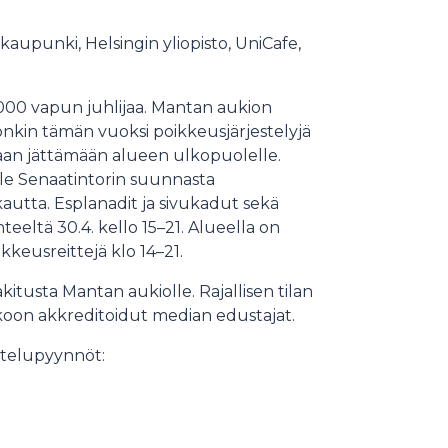
aupunki, Helsingin yliopisto, UniCafe,
 000 vapun juhlijaa. Mantan aukion
 onkin tämän vuoksi poikkeusjärjestelyjä
laan jättämään alueen ulkopuolelle.
le Senaatintorin suunnasta
autta. Esplanadit ja sivukadut sekä
eeltä 30.4. kello 15–21. Alueella on
ikkeusreittejä klo 14–21.
itusta Mantan aukiolle. Rajallisen tilan
koon akkreditoidut median edustajat.
attelupyynnöt: