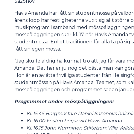
Sazonov.
Havis Amanda har fått sin studentmössa på valbo
årens lopp har festligheterna vuxit sig allt större 
musikprogram i samband med mösspåläggningen. D
mösspåläggningen sker kl. 17 när Havis Amanda tvät
studentmössa. Enligt traditionen får alla ta på si
fått sin egen mössa.
”Jag skulle aldrig ha kunnat tro att jag får vara m
Amanda. Det här är ju nog det bästa man kan gör
Hon är en av åtta frivilliga studenter från Helsing
studentmössan på Havis Amanda. Teamet, som kall
mösspåläggningen och programmet sedan januari
Programmet under mösspåläggningen:
Kl. 15.45 Borgmästare Daniel Sazonovs hälsni
Kl. 16.00 Festen börjar vid Havis Amanda
Kl. 16.15 John Nurminen Stiftelsen: Ville Veikk