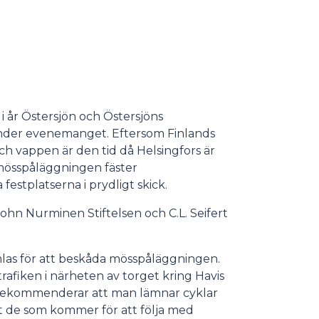
 år Östersjön och Östersjöns
nder evenemanget. Eftersom Finlands
och vappen är den tid då Helsingfors är
i mösspåläggningen fäster
festplatserna i prydligt skick.
 John Nurminen Stiftelsen och C.L. Seifert
.
las för att beskåda mösspåläggningen.
afiken i närheten av torget kring Havis
 rekommenderar att man lämnar cyklar
t de som kommer för att följa med