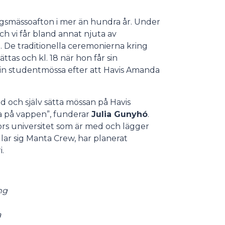
rgsmässoafton i mer än hundra år. Under
och vi får bland annat njuta av
e traditionella ceremonierna kring
tas och kl. 18 när hon får sin
g sin studentmössa efter att Havis Amanda
ed och själv sätta mössan på Havis
a på vappen”, funderar
Julia Gunyhó
.
fors universitet som är med och lägger
ar sig Manta Crew, har planerat
.
ng
a