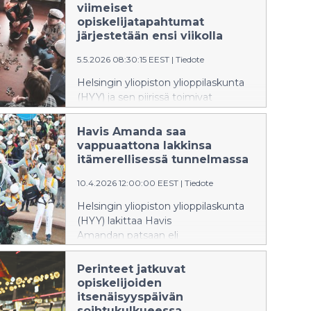
viimeiset
opiskelijatapahtumat
järjestetään ensi viikolla
5.5.2026 08:30:15 EEST
|
Tiedote
Helsingin yliopiston ylioppilaskunta
(HYY) ja sen piirissä toimivat
järjestöt viettävät viimeisiä
opiskelijatapahtumiaan Uudella
Havis Amanda saa
ylioppilastalolla
vappuaattona lakkinsa
toukokuussa. Viimeiset yhteiset
itämerellisessä tunnelmassa
koko talon juhlat järjestetään Floran
10.4.2026 12:00:00 EEST
|
Tiedote
päivänä 13.5.2026. Floran juhlinta
alkaa keskipäivällä ja jatkuu
Helsingin yliopiston ylioppilaskunta
keskiyöhön. Tapahtuma alkaa kello
(HYY) lakittaa Havis
12 seremoniallisella osuudella Uuden
Amandan patsaan eli
ylioppilastalon edessä.
Mantan vappuaattona 30.4. klo
18 Helsingin Kauppatorin
Perinteet jatkuvat
laidalla. Lakin Mantan päähän
opiskelijoiden
asettaa Helsingin yliopiston
itsenäisyyspäivän
opiskelijoista koostuva
soihtukulkueessa