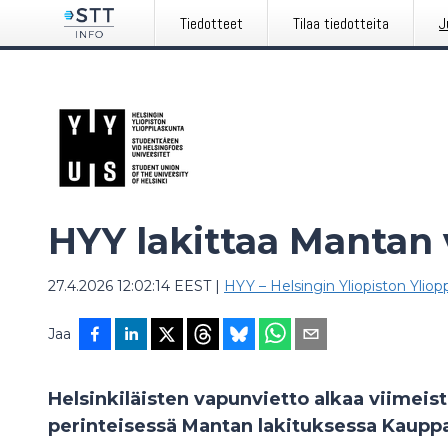
Tiedotteet
Tilaa tiedotteita
J
HYY lakittaa Mantan
27.4.2026 12:02:14 EEST
|
HYY – Helsingin Yliopiston Yliop
Jaa
Helsinkiläisten vapunvietto alkaa viimeis
perinteisessä Mantan lakituksessa Kauppat