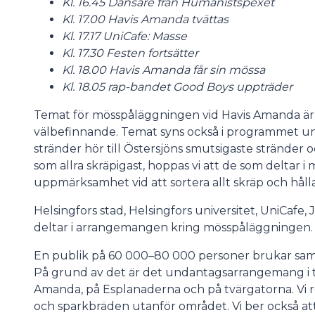
Kl. 16.45 Dansare från Humanistspexet
Kl. 17.00 Havis Amanda tvättas
Kl. 17.17 UniCafe: Masse
Kl. 17.30 Festen fortsätter
Kl. 18.00 Havis Amanda får sin mössa
Kl. 18.05 rap-bandet Good Boys uppträder
Temat för mösspåläggningen vid Havis Amanda är i
välbefinnande. Temat syns också i programmet u
stränder hör till Östersjöns smutsigaste stränder 
som allra skräpigast, hoppas vi att de som deltar 
uppmärksamhet vid att sortera allt skräp och hålla 
Helsingfors stad, Helsingfors universitet, UniCafe,
deltar i arrangemangen kring mösspåläggningen
En publik på 60 000–80 000 personer brukar sam
På grund av det är det undantagsarrangemang i tr
Amanda, på Esplanaderna och på tvärgatorna. Vi
och sparkbräden utanför området. Vi ber också at