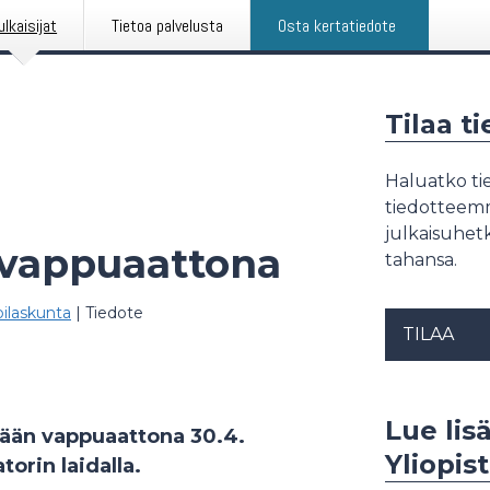
ulkaisijat
Tietoa palvelusta
Osta kertatiedote
Tilaa t
Haluatko tie
tiedotteemme
julkaisuhetk
 vappuaattona
tahansa.
pilaskunta
|
Tiedote
TILAA
Lue lis
tään vappuaattona 30.4.
Yliopis
orin laidalla.