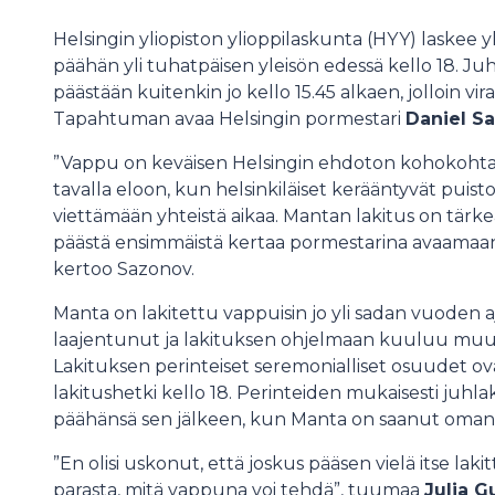
Helsingin yliopiston ylioppilaskunta (HYY) laskee 
päähän yli tuhatpäisen yleisön edessä kello 18. 
päästään kuitenkin jo kello 15.45 alkaen, jolloin vir
Tapahtuman avaa Helsingin pormestari
Daniel S
”Vappu on keväisen Helsingin ehdoton kohokohta
tavalla eloon, kun helsinkiläiset kerääntyvät puistoih
viettämään yhteistä aikaa. Mantan lakitus on tärke
päästä ensimmäistä kertaa pormestarina avaamaan
kertoo Sazonov.
Manta on lakitettu vappuisin jo yli sadan vuoden a
laajentunut ja lakituksen ohjelmaan kuuluu muun m
Lakituksen perinteiset seremonialliset osuudet ova
lakitushetki kello 18. Perinteiden mukaisesti juhlak
päähänsä sen jälkeen, kun Manta on saanut oman 
”En olisi uskonut, että joskus pääsen vielä itse l
parasta, mitä vappuna voi tehdä”, tuumaa
Julia 