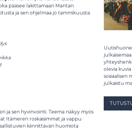
, joka pääsee lakittamaan Mantan.
akitusta ja sen ohjelmaa jo tammikuusta
dys
Uutishuonee
julkaisemaam
eikka
yhteyshenki
t
olevia kuvia
sosiaalisen 
julkaistu ma
TUTUST
i ja sen hyvinvointi. Teema näkyy myös
t Itämeren roskaisimmat ja vappu
osallistuvien kiinnittävän huomiota