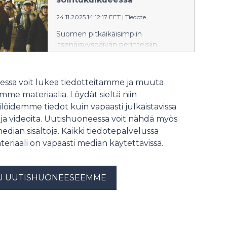
vapaaehtoistiimi Manta Crew, joka
24.11.2025 14:12:17 EET
|
Tiedote
myös järjestelee tapahtumaa.
Suomen pitkäikäisimpiin
itsenäisyyspäivän perinteisiin
lukeutuva opiskelijoiden
soihtukulkue matkaa jälleen
Helsingin halki 6.12.2025. Kulkue
ssa voit lukea tiedotteitamme ja muuta
vaikuttaa liikennejärjestelyihin
me materiaalia. Löydät sieltä niin
Helsingin keskustassa noin klo
löidemme tiedot kuin vapaasti julkaistavissa
16.30–17.30 välisenä aikana.
 ja videoita. Uutishuoneessa voit nähdä myös
median sisältöjä. Kaikki tiedotepalvelussa
teriaali on vapaasti median käytettävissä.
U UUTISHUONEESEEMME