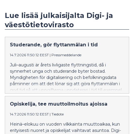
Lue lisää julkaisijalta Digi- ja
väestötietovirasto
Studerande, gör flyttanmälan i tid
14.7.2026 11:50:12 EEST
|
Pressmeddelande
Juli–augusti är årets livligaste flyttningstid, då i
synnerhet unga och studerande byter bostad.
Myndigheten för digitalisering och befolkningsdata
påminner om att det lönar sig att göra flyttanmälan i
god tid så att uppgifterna uppdateras i tid till exempel
till FPA och hälso- och sjukvården.
Opiskelija, tee muuttoilmoitus ajoissa
14.7.2026 11:50:12 EEST
|
Tiedote
Heinä–elokuu on vuoden vilkkainta muuttoaikaa, kun
erityisesti nuoret ja opiskelijat vaihtavat asuntoa. Digi-