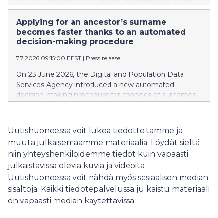
muutoksissa, joissa täysi-ikäinen henkilö hakee uudeksi
sukunimeksi sellaista sukunimeä, joka on ollut hänen
Applying for an ancestor’s surname
vanhemmallaan, isoäidillään tai isoisällään, ja tiedot
becomes faster thanks to an automated
näkyvät väestötietojärjestelmässä.
decision-making procedure
7.7.2026 09:15:00 EEST
|
Press release
On 23 June 2026, the Digital and Population Data
Services Agency introduced a new automated
decision-making procedure for changes of surnames
applied for through the name change service. The
procedure is used in situations where an adult applies
for a new surname that has been used by their parent,
Uutishuoneessa voit lukea tiedotteitamme ja
grandmother or grandfather, and their information is
muuta julkaisemaamme materiaalia. Löydät sieltä
included in the Population Information System.
niin yhteyshenkilöidemme tiedot kuin vapaasti
julkaistavissa olevia kuvia ja videoita.
Uutishuoneessa voit nähdä myös sosiaalisen median
sisältöjä. Kaikki tiedotepalvelussa julkaistu materiaali
on vapaasti median käytettävissä.