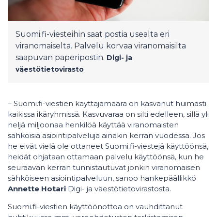
Suomi.fi-viesteihin saat postia usealta eri
viranomaiselta. Palvelu korvaa viranomaisilta
saapuvan paperipostin.
Digi- ja
väestötietovirasto
– Suomi.fi-viestien käyttäjämäärä on kasvanut huimasti
kaikissa ikäryhmissä. Kasvuvaraa on silti edelleen, sillä yli
neljä miljoonaa henkilöä käyttää viranomaisten
sähköisiä asiointipalveluja ainakin kerran vuodessa. Jos
he eivät vielä ole ottaneet Suomi.fi-viestejä käyttöönsä,
heidät ohjataan ottamaan palvelu käyttöönsä, kun he
seuraavan kerran tunnistautuvat jonkin viranomaisen
sähköiseen asiointipalveluun, sanoo hankepäällikkö
Annette Hotari
Digi- ja väestötietovirastosta.
Suomi.fi-viestien käyttöönottoa on vauhdittanut