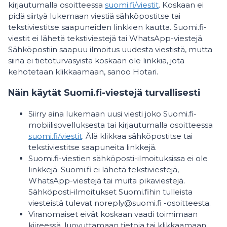
kirjautumalla osoitteessa
suomi.fi/viestit
. Koskaan ei
pidä siirtyä lukemaan viestiä sähköpostitse tai
tekstiviestitse saapuneiden linkkien kautta. Suomi.fi-
viestit ei lähetä tekstiviestejä tai WhatsApp-viestejä.
Sähköpostiin saapuu ilmoitus uudesta viestistä, mutta
siinä ei tietoturvasyistä koskaan ole linkkiä, jota
kehotetaan klikkaamaan, sanoo Hotari.
Näin käytät Suomi.fi-viestejä turvallisesti
Siirry aina lukemaan uusi viesti joko Suomi.fi-
mobiilisovelluksesta tai kirjautumalla osoitteessa
suomi.fi/viestit
. Älä klikkaa sähköpostitse tai
tekstiviestitse saapuneita linkkejä.
Suomi.fi-viestien sähköposti-ilmoituksissa ei ole
linkkejä. Suomi.fi ei lähetä tekstiviestejä,
WhatsApp-viestejä tai muita pikaviestejä.
Sähköposti-ilmoitukset Suomi.fihin tulleista
viesteistä tulevat noreply@suomi.fi -osoitteesta.
Viranomaiset eivät koskaan vaadi toimimaan
kiireessä, luovuttamaan tietoja tai klikkaamaan