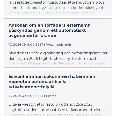
ja väestötietovirasto muistuttaa, että muuttoilmoitus
kannattaa tehdä hyvissä ajoin, jotta tiedot päivittyvät
ajoissa esimerkiksi Kelalle ja terveydenhuoltoon.
Ansökan om en förfäders efternamn
påskyndas genom ett automatiskt
avgörandeförfarande
7.7.2026 09:15:00 EEST
|
Pressmeddelande
Myndigheten för digitalisering och befolkningsdata har
den 23 juni 2026 tagit i bruk ett nytt automatiskt
avgörandeförfarande för ändringar av efternamn som
sökts via Namnändringstjänsten, där en myndig
person ansöker om ett nytt efternamn som hens
Esivanhemman sukunimen hakeminen
förälder, mormor/farmor eller morfar/farfar har haft och
nopeutuu automaattisella
vars uppgifter syns i befolkningsdatasystemet.
ratkaisumenettelyllä
7.7.2026 09:15:00 EEST
|
Tiedote
Digi- ja väestötietovirasto on ottanut 23.6.2026
käyttöön uuden automaattisen ratkaisumenettelyn
Nimenmuutospalvelun kautta haetuissa sukunimen