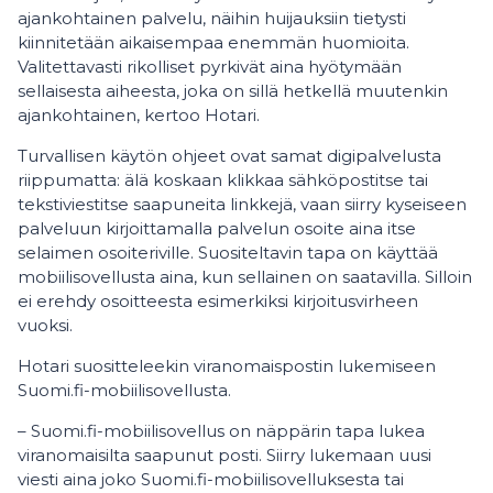
ajankohtainen palvelu, näihin huijauksiin tietysti
kiinnitetään aikaisempaa enemmän huomioita.
Valitettavasti rikolliset pyrkivät aina hyötymään
sellaisesta aiheesta, joka on sillä hetkellä muutenkin
ajankohtainen, kertoo Hotari.
Turvallisen käytön ohjeet ovat samat digipalvelusta
riippumatta: älä koskaan klikkaa sähköpostitse tai
tekstiviestitse saapuneita linkkejä, vaan siirry kyseiseen
palveluun kirjoittamalla palvelun osoite aina itse
selaimen osoiteriville. Suositeltavin tapa on käyttää
mobiilisovellusta aina, kun sellainen on saatavilla. Silloin
ei erehdy osoitteesta esimerkiksi kirjoitusvirheen
vuoksi.
Hotari suositteleekin viranomaispostin lukemiseen
Suomi.fi-mobiilisovellusta.
– Suomi.fi-mobiilisovellus on näppärin tapa lukea
viranomaisilta saapunut posti. Siirry lukemaan uusi
viesti aina joko Suomi.fi-mobiilisovelluksesta tai