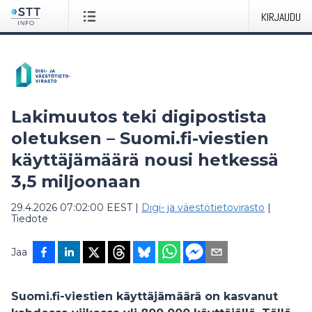
KIRJAUDU
Lakimuutos teki digipostista
oletuksen – Suomi.fi-viestien
käyttäjämäärä nousi hetkessä
3,5 miljoonaan
29.4.2026 07:02:00 EEST
|
Digi- ja väestötietovirasto
|
Tiedote
Jaa
Suomi.fi-viestien käyttäjämäärä on kasvanut