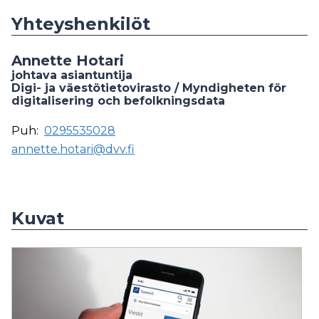
Yhteyshenkilöt
Annette Hotari
johtava asiantuntija
Digi- ja väestötietovirasto / Myndigheten för
digitalisering och befolkningsdata
Puh:
0295535028
annette.hotari@dvv.fi
Kuvat