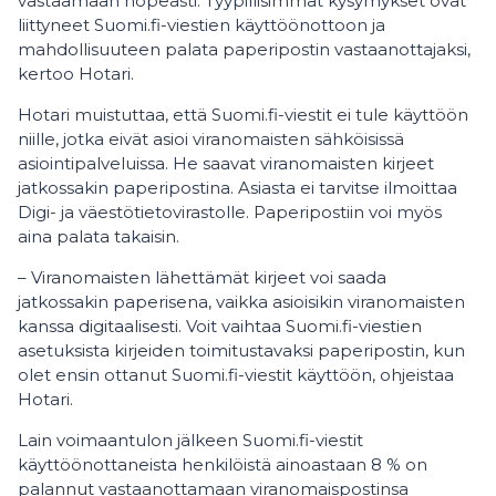
vastaamaan nopeasti. Tyypillisimmät kysymykset ovat
liittyneet Suomi.fi-viestien käyttöönottoon ja
mahdollisuuteen palata paperipostin vastaanottajaksi,
kertoo Hotari.
Hotari muistuttaa, että Suomi.fi-viestit ei tule käyttöön
niille, jotka eivät asioi viranomaisten sähköisissä
asiointipalveluissa. He saavat viranomaisten kirjeet
jatkossakin paperipostina. Asiasta ei tarvitse ilmoittaa
Digi- ja väestötietovirastolle. Paperipostiin voi myös
aina palata takaisin.
– Viranomaisten lähettämät kirjeet voi saada
jatkossakin paperisena, vaikka asioisikin viranomaisten
kanssa digitaalisesti. Voit vaihtaa Suomi.fi-viestien
asetuksista kirjeiden toimitustavaksi paperipostin, kun
olet ensin ottanut Suomi.fi-viestit käyttöön, ohjeistaa
Hotari.
Lain voimaantulon jälkeen Suomi.fi-viestit
käyttöönottaneista henkilöistä ainoastaan 8 % on
palannut vastaanottamaan viranomaispostinsa