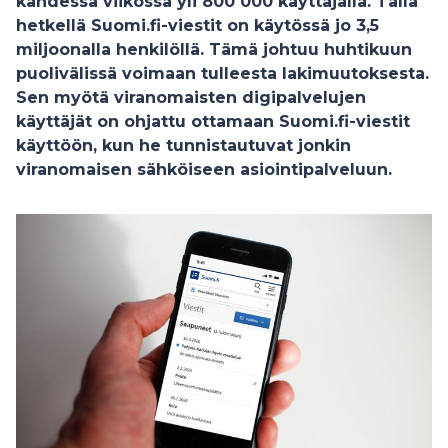
kahdessa viikossa yli 800 000 käyttäjällä. Tällä
hetkellä Suomi.fi-viestit on käytössä jo 3,5
miljoonalla
henkilöllä. Tämä johtuu huhtikuun
puolivälissä voimaan tulleesta lakimuutoksesta.
Sen myötä viranomaisten digipalvelujen
käyttäjät on ohjattu ottamaan Suomi.fi-viestit
käyttöön, kun he tunnistautuvat jonkin
viranomaisen sähköiseen asiointipalveluun.