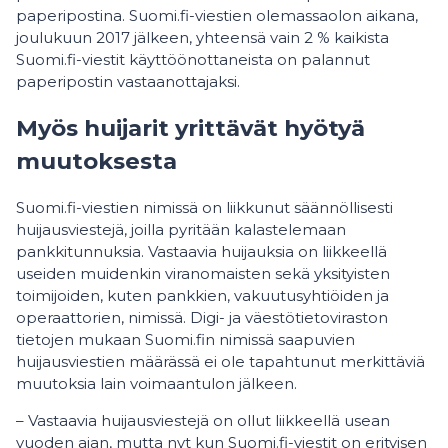
paperipostina. Suomi.fi-viestien olemassaolon aikana,
joulukuun 2017 jälkeen, yhteensä vain 2 % kaikista
Suomi.fi-viestit käyttöönottaneista on palannut
paperipostin vastaanottajaksi.
Myös huijarit yrittävät hyötyä
muutoksesta
Suomi.fi-viestien nimissä on liikkunut säännöllisesti
huijausviestejä, joilla pyritään kalastelemaan
pankkitunnuksia. Vastaavia huijauksia on liikkeellä
useiden muidenkin viranomaisten sekä yksityisten
toimijoiden, kuten pankkien, vakuutusyhtiöiden ja
operaattorien, nimissä. Digi- ja väestötietoviraston
tietojen mukaan Suomi.fin nimissä saapuvien
huijausviestien määrässä ei ole tapahtunut merkittäviä
muutoksia lain voimaantulon jälkeen.
– Vastaavia huijausviestejä on ollut liikkeellä usean
vuoden ajan, mutta nyt kun Suomi.fi-viestit on erityisen