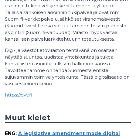
asioinnin tukipalvelujen kehittäminen ja ylläpito.
Tällaisia sähköisen asioinnin tukipalveluja ovat mm.
Suomi.fi-verkkopalvelu, sähköiset viranomaisviestit
(Suomi.fi-viestit) sekä valtuuttaminen toisen puolesta
asiointiin (Suomi.fi-valtuudet). Virasto myös vastaa
kansallisen palveluarkkitehtuurin toteutuksesta.
Digi- ja väestötietoviraston tehtävänä on osaltaan
näyttää suuntaa, uudistaa yhteiskuntaa ja tukea
kansalaisten asiointia julkisen hallinnon kanssa.
Tavoitteenamme on tehdä Suomesta entistä
sujuvammin toimiva yhteiskunta. Tässä digitalisaatio on
yksi keskeinen keino.
https://dvv.fi
Muut kielet
ENG
:
A legislative amendment made digital