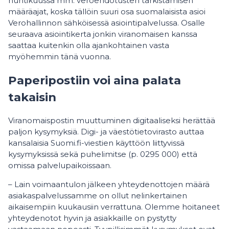
huhtikuussa mm. veroehdotusten tarkistamisen
määräajat, koska tällöin suuri osa suomalaisista asioi
Verohallinnon sähköisessä asiointipalvelussa. Osalle
seuraava asiointikerta jonkin viranomaisen kanssa
saattaa kuitenkin olla ajankohtainen vasta
myöhemmin tänä vuonna.
Paperipostiin voi aina palata
takaisin
Viranomaispostin muuttuminen digitaaliseksi herättää
paljon kysymyksiä. Digi- ja väestötietovirasto auttaa
kansalaisia Suomi.fi-viestien käyttöön liittyvissä
kysymyksissä sekä puhelimitse (p. 0295 000) että
omissa palvelupaikoissaan.
– Lain voimaantulon jälkeen yhteydenottojen määrä
asiakaspalvelussamme on ollut nelinkertainen
aikaisempiin kuukausiin verrattuna. Olemme hoitaneet
yhteydenotot hyvin ja asiakkaille on pystytty