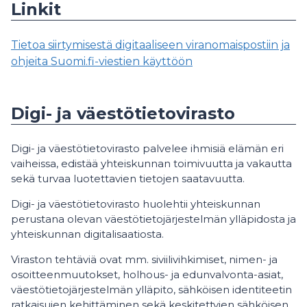
Linkit
Tietoa siirtymisestä digitaaliseen viranomaispostiin ja
ohjeita Suomi.fi-viestien käyttöön
Digi- ja väestötietovirasto
Digi- ja väestötietovirasto palvelee ihmisiä elämän eri
vaiheissa, edistää yhteiskunnan toimivuutta ja vakautta
sekä turvaa luotettavien tietojen saatavuutta.
Digi- ja väestötietovirasto huolehtii yhteiskunnan
perustana olevan väestötietojärjestelmän ylläpidosta ja
yhteiskunnan digitalisaatiosta.
Viraston tehtäviä ovat mm. siviilivihkimiset, nimen- ja
osoitteenmuutokset, holhous- ja edunvalvonta-asiat,
väestötietojärjestelmän ylläpito, sähköisen identiteetin
ratkaisujen kehittäminen sekä keskitettyjen sähköisen