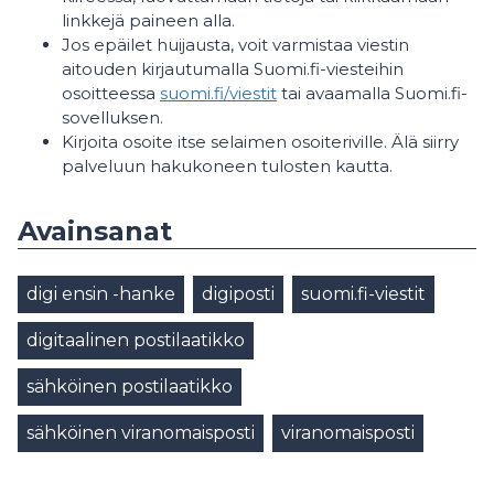
linkkejä paineen alla.
Jos epäilet huijausta, voit varmistaa viestin
aitouden kirjautumalla Suomi.fi-viesteihin
osoitteessa
suomi.fi/viestit
tai avaamalla Suomi.fi-
sovelluksen.
Kirjoita osoite itse selaimen osoiteriville. Älä siirry
palveluun hakukoneen tulosten kautta.
Avainsanat
digi ensin -hanke
digiposti
suomi.fi-viestit
digitaalinen postilaatikko
sähköinen postilaatikko
sähköinen viranomaisposti
viranomaisposti