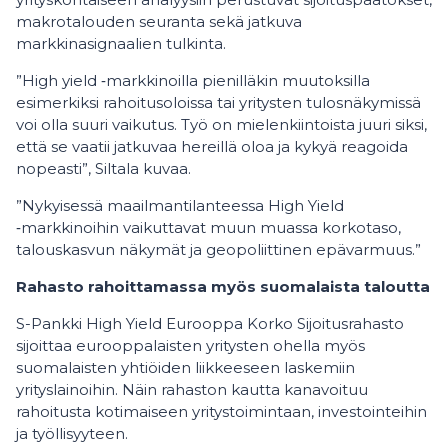
makrotalouden seuranta sekä jatkuva
markkinasignaalien tulkinta.
”High yield ‑markkinoilla pienilläkin muutoksilla
esimerkiksi rahoitusoloissa tai yritysten tulosnäkymissä
voi olla suuri vaikutus. Työ on mielenkiintoista juuri siksi,
että se vaatii jatkuvaa hereillä oloa ja kykyä reagoida
nopeasti”, Siltala kuvaa.
”Nykyisessä maailmantilanteessa High Yield
‑markkinoihin vaikuttavat muun muassa korkotaso,
talouskasvun näkymät ja geopoliittinen epävarmuus.”
Rahasto rahoittamassa myös suomalaista taloutta
S-Pankki High Yield Eurooppa Korko Sijoitusrahasto
sijoittaa eurooppalaisten yritysten ohella myös
suomalaisten yhtiöiden liikkeeseen laskemiin
yrityslainoihin. Näin rahaston kautta kanavoituu
rahoitusta kotimaiseen yritystoimintaan, investointeihin
ja työllisyyteen.