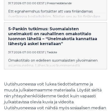
31.7.2026 07:00:00 EEST
|
Pressmeddelande
Ett egnahemshus fortsätter att vara finländarnas
överlägsna bostadsdröm. Nästan sex av tio finländare
uppger att deras drömhem är ett egnahemshus. Även
om förtätning av städerna får mycket plats i
S-Pankin tutkimus: Suomalaisten
bostadsdebatten, är det fortfarande ett lugnt läge och
unelmakoti on rauhallinen omakotitalo
närhet till naturen som betonas i finländarnas
luonnon lähellä – “Unelmakotia kannattaa
bostadsönskningar. Enligt S-Bankens expert erbjuder
lähestyä askel kerrallaan”
bostadsmarknaden för närvarande även möjligheter,
31.7.2026 07:00:00 EEST
|
Tiedote
och många bostadsdrömmar kan främjas ett steg i
taget.
Omakotitalo on edelleen suomalaisten ylivoimainen
asumisunelma. Lähes kuusi kymmenestä
suomalaisesta nimeää omakotitalon
unelmakodikseen. Vaikka asumiskeskustelussa
korostuu kaupunkien tiivistyminen, suomalaisten
Uutishuoneessa voit lukea tiedotteitamme ja
asumistoiveissa painottuvat edelleen rauhallinen sijainti
muuta julkaisemaamme materiaalia. Löydät sieltä
ja luonnonläheisyys. S-Pankin asiantuntijan mukaan
niin yhteyshenkilöidemme tiedot kuin vapaasti
asuntomarkkinat tarjoavat tällä hetkellä myös
julkaistavissa olevia kuvia ja videoita.
mahdollisuuksia, ja monen asumishaaveita voidaan
edistää askel kerrallaan.
Uutishuoneessa voit nähdä myös sosiaalisen median