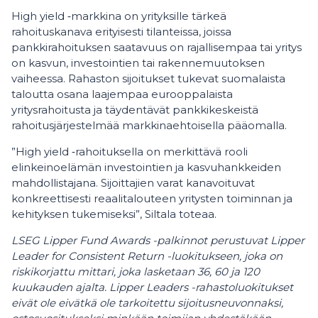
High yield ‑markkina on yrityksille tärkeä
rahoituskanava erityisesti tilanteissa, joissa
pankkirahoituksen saatavuus on rajallisempaa tai yritys
on kasvun, investointien tai rakennemuutoksen
vaiheessa. Rahaston sijoitukset tukevat suomalaista
taloutta osana laajempaa eurooppalaista
yritysrahoitusta ja täydentävät pankkikeskeistä
rahoitusjärjestelmää markkinaehtoisella pääomalla.
”High yield ‑rahoituksella on merkittävä rooli
elinkeinoelämän investointien ja kasvuhankkeiden
mahdollistajana. Sijoittajien varat kanavoituvat
konkreettisesti reaalitalouteen yritysten toiminnan ja
kehityksen tukemiseksi”, Siltala toteaa.
LSEG Lipper Fund Awards -palkinnot perustuvat Lipper
Leader for Consistent Return -luokitukseen, joka on
riskikorjattu mittari, joka lasketaan 36, 60 ja 120
kuukauden ajalta. Lipper Leaders -rahastoluokitukset
eivät ole eivätkä ole tarkoitettu sijoitusneuvonnaksi,