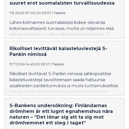
gäller trygghet.
suuret erot suomalaisten turvallisuudessa
7.8.2026 07:00:00 EEST
|
Tiedote
Lähes kolmannes suomalaisista kokee olevansa
kokonaisvaltaisesti turvassa, mutta yli neljännes elää
arjessa hauraan turvallisuuskokemuksen kanssa. S-
Pankin Arjen turvabarometri -kysely osoittaa, että
suomalaisten arki rakentuu turvallisuuden
Rikolliset levittävät kalasteluviestejä S-
näkökulmasta hyvin erilaisista lähtökohdista.
Pankin nimissä
31.7.2026 14:45:00 EEST
|
Tiedote
Rikolliset levittävät S-Pankin nimissä sähköpostitse
kalasteluviestejä tavoitteenaan saada haltuunsa
asiakkaiden pankkitunnuksia ja muita luottamuksellisia
tietoja. Ethän koskaan syötä pankkitunnuksiasi tai
korttitietojasi sivustolle, johon olet saanut linkin
sähköpostitse, tekstiviestinä tai pikaviestimissä.
S-Bankens undersökning: Finländarnas
drömhem är ett lugnt egnahemshus nära
naturen – ”Det lönar sig att ta sig mot
drömhemmet ett steg i taget”