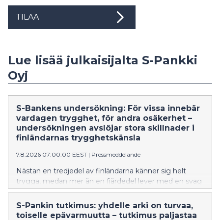
TILAA
Lue lisää julkaisijalta S-Pankki
Oyj
S-Bankens undersökning: För vissa innebär
vardagen trygghet, för andra osäkerhet –
undersökningen avslöjar stora skillnader i
finländarnas trygghetskänsla
7.8.2026 07:00:00 EEST
|
Pressmeddelande
Nästan en tredjedel av finländarna känner sig helt
trygga, medan mer än en fjärdedel lever med en svag
trygghetskänsla i vardagen. S-Bankens enkät
Vardagens trygghetsbarometer visar att finländarnas
S-Pankin tutkimus: yhdelle arki on turvaa,
vardag bygger på väldigt olika utgångspunkter vad
toiselle epävarmuutta – tutkimus paljastaa