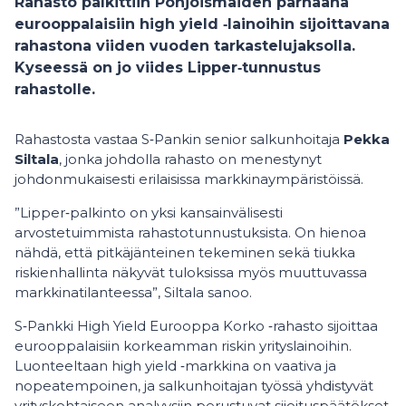
Rahasto palkittiin Pohjoismaiden parhaana
eurooppalaisiin high yield ‑lainoihin sijoittavana
rahastona viiden vuoden tarkastelujaksolla.
Kyseessä on jo viides Lipper‑tunnustus
rahastolle.
Rahastosta vastaa S‑Pankin senior salkunhoitaja
Pekka
Siltala
, jonka johdolla rahasto on menestynyt
johdonmukaisesti erilaisissa markkinaympäristöissä.
”Lipper‑palkinto on yksi kansainvälisesti
arvostetuimmista rahastotunnustuksista. On hienoa
nähdä, että pitkäjänteinen tekeminen sekä tiukka
riskienhallinta näkyvät tuloksissa myös muuttuvassa
markkinatilanteessa”, Siltala sanoo.
S‑Pankki High Yield Eurooppa Korko ‑rahasto sijoittaa
eurooppalaisiin korkeamman riskin yrityslainoihin.
Luonteeltaan high yield ‑markkina on vaativa ja
nopeatempoinen, ja salkunhoitajan työssä yhdistyvät
yrityskohtaiseen analyysiin perustuvat sijoituspäätökset,