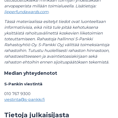
ostosuositukseksi minkään toimijan yhdestäkään
arvopaperista millään toimialueella. Lisätietoja:
lipperfundawards.com
.
Tässä materiaalissa esitetyt tiedot ovat luonteeltaan
informatiivisia, eikä niitä tule pitää kehotuksena
yksittäistä rahoitusvälinettä koskevien liiketoimien
toteuttamiseen. Rahastoja hallinnoi S-Pankki
Rahastoyhtiö Oy. S-Pankki Oyj välittää toimeksiantoja
rahastoihin. Tutustu huolellisesti rahaston hinnastoon,
rahastoesitteeseen ja avaintietoasiakirjaan sekä
rahaston ehtoihin ennen sijoituspäätöksen tekemistä.
Median yhteydenotot
S-Pankin viestintä
010 767 9300
viestinta@s-pankki.fi
Tietoja julkaisijasta