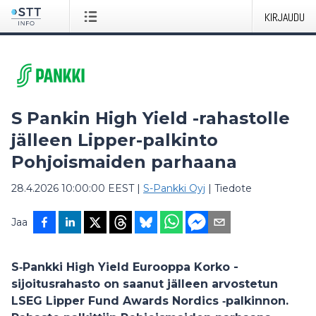
KIRJAUDU
S Pankin High Yield -rahastolle
jälleen Lipper-palkinto
Pohjoismaiden parhaana
28.4.2026 10:00:00 EEST
|
S-Pankki Oyj
|
Tiedote
Jaa
S‑Pankki High Yield Eurooppa Korko -
sijoitusrahasto on saanut jälleen arvostetun
LSEG Lipper Fund Awards Nordics ‑palkinnon.