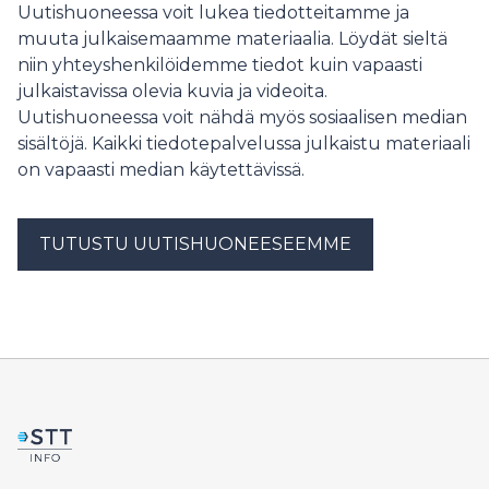
ympäristökriisien liekkeihin.
Uutishuoneessa voit lukea tiedotteitamme ja
muuta julkaisemaamme materiaalia. Löydät sieltä
niin yhteyshenkilöidemme tiedot kuin vapaasti
julkaistavissa olevia kuvia ja videoita.
Uutishuoneessa voit nähdä myös sosiaalisen median
sisältöjä. Kaikki tiedotepalvelussa julkaistu materiaali
on vapaasti median käytettävissä.
TUTUSTU UUTISHUONEESEEMME