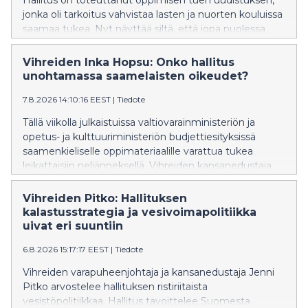
Hallitus on toteuttanut oppimisen tuen uudistuksen,
jonka oli tarkoitus vahvistaa lasten ja nuorten kouluissa
saamaa tukea. Nyt näyttää siltä, että jopa puolessa
kunnista on vaikeuksia tarjota lasten ja nuorten
tarpeiden mukaista tukea ja osassa kuntia jopa
Vihreiden Inka Hopsu: Onko hallitus
lakkautetaan erityisluokkia. Vihreiden kansanedustaja
unohtamassa saamelaisten oikeudet?
Hanna Holopainen vaatii, että hallitus ryhtyy korjaaviin
7.8.2026 14:10:16 EEST
|
Tiedote
toimenpiteisiin.
Tällä viikolla julkaistuissa valtiovarainministeriön ja
opetus- ja kulttuuriministeriön budjettiesityksissä
saamenkieliselle oppimateriaalille varattua tukea
leikattaisiin neljänneksellä. Vihreiden kansanedustaja
Inka Hopsu vaatii hallitusta kunnioittamaan ja
vahvistamaan saamelaisten oikeuksia ja perumaan
Vihreiden Pitko: Hallituksen
leikkauksen syksyn budjettiriihessä.
kalastusstrategia ja vesivoimapolitiikka
uivat eri suuntiin
6.8.2026 15:17:17 EEST
|
Tiedote
Vihreiden varapuheenjohtaja ja kansanedustaja Jenni
Pitko arvostelee hallituksen ristiriitaista
vesistöpolitiikkaa. Hallitus tavoittelee Suomesta