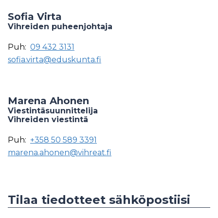
Sofia Virta
Vihreiden puheenjohtaja
Puh:
09 432 3131
sofia.virta@eduskunta.fi
Marena Ahonen
Viestintäsuunnittelija
Vihreiden viestintä
Puh:
+358 50 589 3391
marena.ahonen@vihreat.fi
Tilaa tiedotteet sähköpostiisi