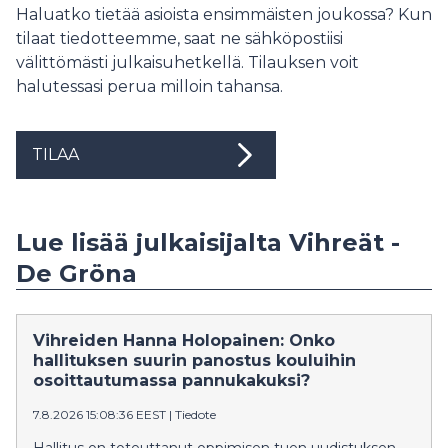
Haluatko tietää asioista ensimmäisten joukossa? Kun
tilaat tiedotteemme, saat ne sähköpostiisi
välittömästi julkaisuhetkellä. Tilauksen voit
halutessasi perua milloin tahansa.
TILAA
Lue lisää julkaisijalta Vihreät -
De Gröna
Vihreiden Hanna Holopainen: Onko
hallituksen suurin panostus kouluihin
osoittautumassa pannukakuksi?
7.8.2026 15:08:36 EEST
|
Tiedote