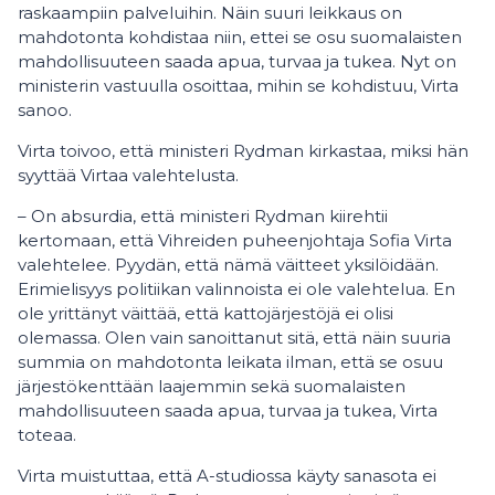
raskaampiin palveluihin. Näin suuri leikkaus on
mahdotonta kohdistaa niin, ettei se osu suomalaisten
mahdollisuuteen saada apua, turvaa ja tukea. Nyt on
ministerin vastuulla osoittaa, mihin se kohdistuu, Virta
sanoo.
Virta toivoo, että ministeri Rydman kirkastaa, miksi hän
syyttää Virtaa valehtelusta.
– On absurdia, että ministeri Rydman kiirehtii
kertomaan, että Vihreiden puheenjohtaja Sofia Virta
valehtelee. Pyydän, että nämä väitteet yksilöidään.
Erimielisyys politiikan valinnoista ei ole valehtelua. En
ole yrittänyt väittää, että kattojärjestöjä ei olisi
olemassa. Olen vain sanoittanut sitä, että näin suuria
summia on mahdotonta leikata ilman, että se osuu
järjestökenttään laajemmin sekä suomalaisten
mahdollisuuteen saada apua, turvaa ja tukea, Virta
toteaa.
Virta muistuttaa, että A-studiossa käyty sanasota ei