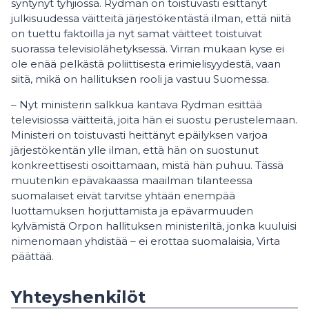
syntynyt tyhjiössä. Rydman on toistuvasti esittänyt
julkisuudessa väitteitä järjestökentästä ilman, että niitä
on tuettu faktoilla ja nyt samat väitteet toistuivat
suorassa televisiolähetyksessä. Virran mukaan kyse ei
ole enää pelkästä poliittisesta erimielisyydestä, vaan
siitä, mikä on hallituksen rooli ja vastuu Suomessa.
– Nyt ministerin salkkua kantava Rydman esittää
televisiossa väitteitä, joita hän ei suostu perustelemaan.
Ministeri on toistuvasti heittänyt epäilyksen varjoa
järjestökentän ylle ilman, että hän on suostunut
konkreettisesti osoittamaan, mistä hän puhuu. Tässä
muutenkin epävakaassa maailman tilanteessa
suomalaiset eivät tarvitse yhtään enempää
luottamuksen horjuttamista ja epävarmuuden
kylvämistä Orpon hallituksen ministeriltä, jonka kuuluisi
nimenomaan yhdistää – ei erottaa suomalaisia, Virta
päättää.
Yhteyshenkilöt