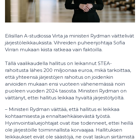
Eilisillan A-studiossa Virta ja ministeri Rydman väittelivät
järjestöleikkauksista. Vihreiden puheenjohtaja Sofia
Virran mukaan kiista ratkeaa vain faktoilla.
Tällä vaalikaudella hallitus on leikannut STEA-
rahoitusta lähes 200 miljoonaa euroa, mikä tarkoittaa,
että yhteensä järjestöjen rahoitus on joidenkin
arvioiden mukaan ensi vuoteen vähenemässä noin
puoleen vuoden 2024 tasosta. Ministeri Rydman on
väittänyt, ettei hallitus leikkaa hyvältä järjestötyöltä.
– Ministeri Rydman väittää, että hallitus ei leikkaa
kohtaamisesta ja ennaltaehkäisevästä työstä.
Hyvinvointialuejohtajat ovat itse todenneet, ettei heillä
ole järjestöille toiminnallista korvaajaa. Hallituksen
leikkaukset eivät ole säästöjä, ne ovat laskun siirtämistä