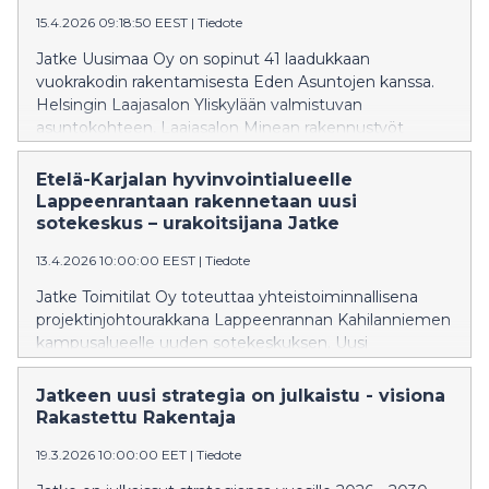
15.4.2026 09:18:50 EEST
|
Tiedote
Jatke Uusimaa Oy on sopinut 41 laadukkaan
vuokrakodin rakentamisesta Eden Asuntojen kanssa.
Helsingin Laajasalon Yliskylään valmistuvan
asuntokohteen, Laajasalon Minean rakennustyöt
alkavat heti, ja sen on tarkoitus valmistua vuonna 2027.
Etelä-Karjalan hyvinvointialueelle
Lappeenrantaan rakennetaan uusi
sotekeskus – urakoitsijana Jatke
13.4.2026 10:00:00 EEST
|
Tiedote
Jatke Toimitilat Oy toteuttaa yhteistoiminnallisena
projektinjohtourakkana Lappeenrannan Kahilanniemen
kampusalueelle uuden sotekeskuksen. Uusi
sotekeskus tulee korvaamaan Etelä-Karjalan
hyvinvointialueen (Ekhva) Armilan hyvinvointiaseman,
Jatkeen uusi strategia on julkaistu - visiona
jonka toiminnot siirtyvät Etelä-Karjalan keskussairaalan
Rakastettu Rakentaja
kampusalueelle.
19.3.2026 10:00:00 EET
|
Tiedote