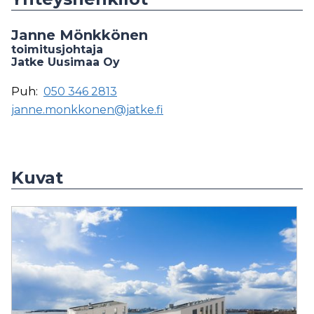
Janne Mönkkönen
toimitusjohtaja
Jatke Uusimaa Oy
Puh:
050 346 2813
janne.monkkonen@jatke.fi
Kuvat