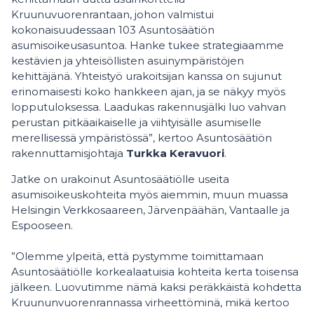
Kruunuvuorenrantaan, johon valmistui
kokonaisuudessaan 103 Asuntosäätiön
asumisoikeusasuntoa. Hanke tukee strategiaamme
kestävien ja yhteisöllisten asuinympäristöjen
kehittäjänä. Yhteistyö urakoitsijan kanssa on sujunut
erinomaisesti koko hankkeen ajan, ja se näkyy myös
lopputuloksessa. Laadukas rakennusjälki luo vahvan
perustan pitkäaikaiselle ja viihtyisälle asumiselle
merellisessä ympäristössä”, kertoo Asuntosäätiön
rakennuttamisjohtaja
Turkka Keravuori
.
Jatke on urakoinut Asuntosäätiölle useita
asumisoikeuskohteita myös aiemmin, muun muassa
Helsingin Verkkosaareen, Järvenpäähän, Vantaalle ja
Espooseen.
”Olemme ylpeitä, että pystymme toimittamaan
Asuntosäätiölle korkealaatuisia kohteita kerta toisensa
jälkeen. Luovutimme nämä kaksi peräkkäistä kohdetta
Kruununvuorenrannassa virheettöminä, mikä kertoo