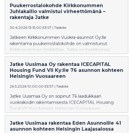
Puukerrostalokohde Kirkkonummen
Juhlakallio valmistui virheettömänä –
rakentaja Jatke
30.6.2026 13:15:00 EEST
|
Tiedote
Jatkeen Kirkkonummen Vuokra-asunnot Oy:lle
rakentama puukerrostalokohde on valmistunut
Kirkkonummen Heikkilään. Jatke on hankkeessa
päässyt hyödyntämään aktiivisesti kehittämäänsä
puurakentamisen osaamista.
Jatke Uusimaa Oy rakentaa ICECAPITAL
Housing Fund VII Ky:lle 76 asunnon kohteen
Helsingin Vuosaareen
26.5.2026 10:00:00 EEST
|
Tiedote
Jatke Uusimaa Oy on sopinut 76 laadukkaan
vuokrakodin rakentamisesta ICECAPITAL Housing
Fund VII Ky:n kanssa. Helsingin Vuosaareen
valmistuvan asuntokohteen, Asunto Oy Helsingin
Evian, rakennustyöt alkavat heti. Kohde valmistuu
Jatke Uusimaa rakentaa Eden Asunnoille 41
vuoden 2027 lopulla.
asunnon kohteen Helsingin Laajasalossa