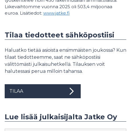
työskentelee noin 430 rakennusalan ammattilaista.
Liikevaihtomme vuonna 2025 oli 503,4 miljoonaa
euroa. Lisätiedot:
www.jatke.fi
Tilaa tiedotteet sähköpostiisi
Haluatko tietää asioista ensimmäisten joukossa? Kun
tilaat tiedotteemme, saat ne sähköpostiisi
välittömästi julkaisuhetkellä. Tilauksen voit
halutessasi perua milloin tahansa.
TILAA
Lue lisää julkaisijalta Jatke Oy