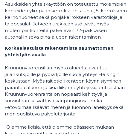
Asukkaiden yhteiskäyttöön on toteutettu molempien
kohteiden ylimpään kerrokseen saunat, 5. kerrokseen
kerhohuoneet sekä pohjakerrokseen varastotiloja ja
talopesulat. Jatkeen urakkaan sisältyivät myös
molempia kohteita palvelevan 72-paikkaisen
autohallin sekä piha-alueen rakentaminen.
Korkealaatuista rakentamista saumattoman
yhteistyön avulla
Kruununvuorensillan myötä alueelta avautuu
jalankulkijoille ja pyöräilijöille suora yhteys Helsingin
keskustaan. Myös raitiotieliikenteen käynnistyminen
parantaa alueen julkisia liikenneyhteyksiä entisestään.
Kruununvuorenranta on nopeasti kehittyvä ja
suosiotaan kasvattava kaupunginosa, jonka
vetovoimaa lisäävät meren ja luonnon läheisyys sekä
monipuolistuva palvelutarjonta.
“Olemme iloisia, että olemme päässeet mukaan
kehittämään uutta asuinkorttelia