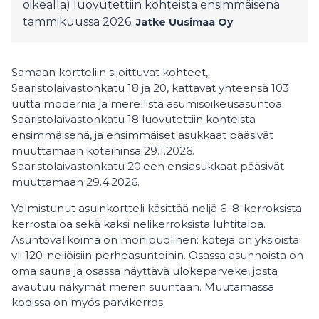
oikealla) luovutettiin kohteista ensimmäisenä
tammikuussa 2026.
Jatke Uusimaa Oy
Samaan kortteliin sijoittuvat kohteet,
Saaristolaivastonkatu 18 ja 20, kattavat yhteensä 103
uutta modernia ja merellistä asumisoikeusasuntoa.
Saaristolaivastonkatu 18 luovutettiin kohteista
ensimmäisenä, ja ensimmäiset asukkaat pääsivät
muuttamaan koteihinsa 29.1.2026.
Saaristolaivastonkatu 20:een ensiasukkaat pääsivät
muuttamaan 29.4.2026.
Valmistunut asuinkortteli käsittää neljä 6–8-kerroksista
kerrostaloa sekä kaksi nelikerroksista luhtitaloa.
Asuntovalikoima on monipuolinen: koteja on yksiöistä
yli 120-neliöisiin perheasuntoihin. Osassa asunnoista on
oma sauna ja osassa näyttävä ulokeparveke, josta
avautuu näkymät meren suuntaan. Muutamassa
kodissa on myös parvikerros.