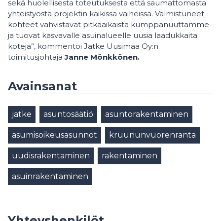
sekä huolellisesta toteutuksesta että saumattomasta
yhteistyöstä projektin kaikissa vaiheissa. Valmistuneet
kohteet vahvistavat pitkäaikaista kumppanuuttamme
ja tuovat kasvavalle asuinalueelle uusia laadukkaita
koteja”, kommentoi Jatke Uusimaa Oy:n
toimitusjohtaja
Janne Mönkkönen.
Avainsanat
jatke
asuntosäätiö
asuntorakentaminen
asumisoikeusasunnot
kruununvuorenranta
uudisrakentaminen
rakentaminen
asuinrakentaminen
Yhteyshenkilöt