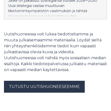
Jatke on julkaissut strategiansa vuosille 2026—2030.
Uusi strategia vastaa muuttuvan
liiketoimintaympäristön vaatimuksiin ja tähtää
terveeseen kasvuun ja kannattavuuden
parantamiseen.
Uutishuoneessa voit lukea tiedotteitamme ja
muuta julkaisemaamme materiaalia. Löydät sieltä
niin yhteyshenkilöidemme tiedot kuin vapaasti
julkaistavissa olevia kuvia ja videoita.
Uutishuoneessa voit nähdä myös sosiaalisen median
sisältöjä. Kaikki tiedotepalvelussa julkaistu materiaali
on vapaasti median käytettävissä.
TUTUSTU UUTISHUONEESEEMME