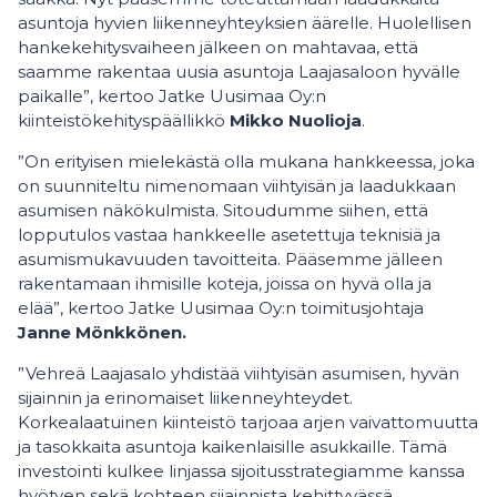
asuntoja hyvien liikenneyhteyksien äärelle. Huolellisen
hankekehitysvaiheen jälkeen on mahtavaa, että
saamme rakentaa uusia asuntoja Laajasaloon hyvälle
paikalle”, kertoo Jatke Uusimaa Oy:n
kiinteistökehityspäällikkö
Mikko Nuolioja
.
”On erityisen mielekästä olla mukana hankkeessa, joka
on suunniteltu nimenomaan viihtyisän ja laadukkaan
asumisen näkökulmista. Sitoudumme siihen, että
lopputulos vastaa hankkeelle asetettuja teknisiä ja
asumismukavuuden tavoitteita. Pääsemme jälleen
rakentamaan ihmisille koteja, joissa on hyvä olla ja
elää”, kertoo Jatke Uusimaa Oy:n toimitusjohtaja
Janne Mönkkönen.
”Vehreä Laajasalo yhdistää viihtyisän asumisen, hyvän
sijainnin ja erinomaiset liikenneyhteydet.
Korkealaatuinen kiinteistö tarjoaa arjen vaivattomuutta
ja tasokkaita asuntoja kaikenlaisille asukkaille. Tämä
investointi kulkee linjassa sijoitusstrategiamme kanssa
hyötyen sekä kohteen sijainnista kehittyvässä