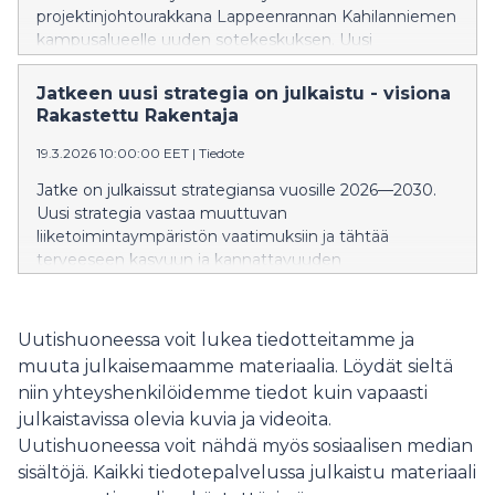
projektinjohtourakkana Lappeenrannan Kahilanniemen
kampusalueelle uuden sotekeskuksen. Uusi
sotekeskus tulee korvaamaan Etelä-Karjalan
hyvinvointialueen (Ekhva) Armilan hyvinvointiaseman,
Jatkeen uusi strategia on julkaistu - visiona
jonka toiminnot siirtyvät Etelä-Karjalan keskussairaalan
Rakastettu Rakentaja
kampusalueelle.
19.3.2026 10:00:00 EET
|
Tiedote
Jatke on julkaissut strategiansa vuosille 2026—2030.
Uusi strategia vastaa muuttuvan
liiketoimintaympäristön vaatimuksiin ja tähtää
terveeseen kasvuun ja kannattavuuden
parantamiseen.
Uutishuoneessa voit lukea tiedotteitamme ja
muuta julkaisemaamme materiaalia. Löydät sieltä
niin yhteyshenkilöidemme tiedot kuin vapaasti
julkaistavissa olevia kuvia ja videoita.
Uutishuoneessa voit nähdä myös sosiaalisen median
sisältöjä. Kaikki tiedotepalvelussa julkaistu materiaali