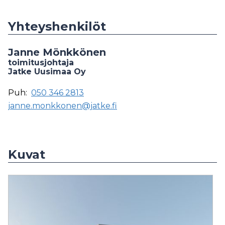
Yhteyshenkilöt
Janne Mönkkönen
toimitusjohtaja
Jatke Uusimaa Oy
Puh:
050 346 2813
janne.monkkonen@jatke.fi
Kuvat