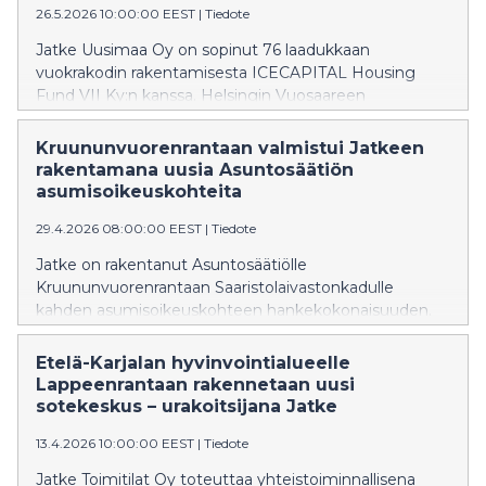
26.5.2026 10:00:00 EEST
|
Tiedote
Jatke Uusimaa Oy on sopinut 76 laadukkaan
vuokrakodin rakentamisesta ICECAPITAL Housing
Fund VII Ky:n kanssa. Helsingin Vuosaareen
valmistuvan asuntokohteen, Asunto Oy Helsingin
Evian, rakennustyöt alkavat heti. Kohde valmistuu
Kruununvuorenrantaan valmistui Jatkeen
vuoden 2027 lopulla.
rakentamana uusia Asuntosäätiön
asumisoikeuskohteita
29.4.2026 08:00:00 EEST
|
Tiedote
Jatke on rakentanut Asuntosäätiölle
Kruununvuorenrantaan Saaristolaivastonkadulle
kahden asumisoikeuskohteen hankekokonaisuuden.
Rakentaminen käynnistyi heinäkuussa 2024 ja koko
urakka valmistui huhtikuun lopulla 2026.
Etelä-Karjalan hyvinvointialueelle
Lappeenrantaan rakennetaan uusi
sotekeskus – urakoitsijana Jatke
13.4.2026 10:00:00 EEST
|
Tiedote
Jatke Toimitilat Oy toteuttaa yhteistoiminnallisena