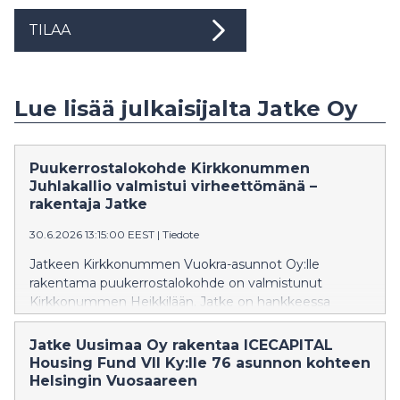
TILAA
Lue lisää julkaisijalta Jatke Oy
Puukerrostalokohde Kirkkonummen
Juhlakallio valmistui virheettömänä –
rakentaja Jatke
30.6.2026 13:15:00 EEST
|
Tiedote
Jatkeen Kirkkonummen Vuokra-asunnot Oy:lle
rakentama puukerrostalokohde on valmistunut
Kirkkonummen Heikkilään. Jatke on hankkeessa
päässyt hyödyntämään aktiivisesti kehittämäänsä
puurakentamisen osaamista.
Jatke Uusimaa Oy rakentaa ICECAPITAL
Housing Fund VII Ky:lle 76 asunnon kohteen
Helsingin Vuosaareen