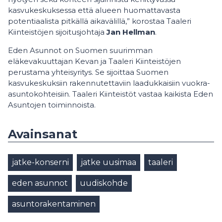
kasvukeskuksessa että alueen huomattavasta
potentiaalista pitkällä aikavälillä,” korostaa Taaleri
Kiinteistöjen sijoitusjohtaja
Jan Hellman
.
Eden Asunnot on Suomen suurimman
eläkevakuuttajan Kevan ja Taaleri Kiinteistöjen
perustama yhteisyritys. Se sijoittaa Suomen
kasvukeskuksiin rakennutettaviin laadukkaisiin vuokra-
asuntokohteisiin. Taaleri Kiinteistöt vastaa kaikista Eden
Asuntojen toiminnoista.
Avainsanat
jatke-konserni
jatke uusimaa
taaleri
eden asunnot
uudiskohde
asuntorakentaminen