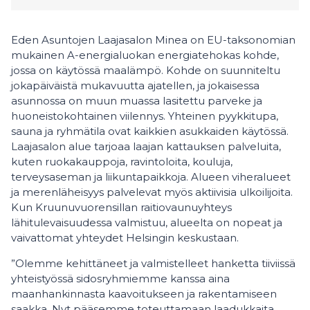
Eden Asuntojen Laajasalon Minea on EU-taksonomian
mukainen A-energialuokan energiatehokas kohde,
jossa on käytössä maalämpö. Kohde on suunniteltu
jokapäiväistä mukavuutta ajatellen, ja jokaisessa
asunnossa on muun muassa lasitettu parveke ja
huoneistokohtainen viilennys. Yhteinen pyykkitupa,
sauna ja ryhmätila ovat kaikkien asukkaiden käytössä.
Laajasalon alue tarjoaa laajan kattauksen palveluita,
kuten ruokakauppoja, ravintoloita, kouluja,
terveysaseman ja liikuntapaikkoja. Alueen viheralueet
ja merenläheisyys palvelevat myös aktiivisia ulkoilijoita.
Kun Kruunuvuorensillan raitiovaunuyhteys
lähitulevaisuudessa valmistuu, alueelta on nopeat ja
vaivattomat yhteydet Helsingin keskustaan.
”Olemme kehittäneet ja valmistelleet hanketta tiiviissä
yhteistyössä sidosryhmiemme kanssa aina
maanhankinnasta kaavoitukseen ja rakentamiseen
saakka. Nyt pääsemme toteuttamaan laadukkaita