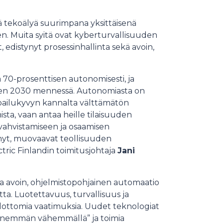
ä tekoälyä suurimpana yksittäisenä
n. Muita syitä ovat kyberturvallisuuden
t, edistynyt prosessinhallinta sekä avoin,
a 70-prosenttisen autonomisesti, ja
teen 2030 mennessä. Autonomiasta on
lpailukyvyn kannalta välttämätön
sta, vaan antaa heille tilaisuuden
vahvistamiseen ja osaamisen
 nyt, muovaavat teollisuuden
tric Finlandin toimitusjohtaja
Jani
 avoin, ohjelmistopohjainen automaatio
ta. Luotettavuus, turvallisuus ja
hdottomia vaatimuksia. Uudet teknologiat
a ”enemmän vähemmällä” ja toimia