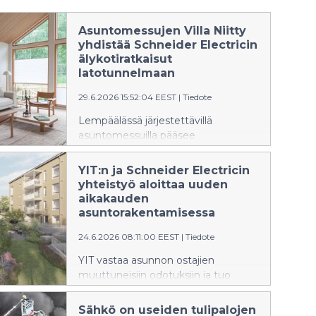
Asuntomessujen Villa Niitty
yhdistää Schneider Electricin
älykotiratkaisut
latotunnelmaan
29.6.2026 15:52:04 EEST
|
Tiedote
Lempäälässä järjestettävillä
asuntomessuilla pääsee
tutustumaan arkkitehdin
suunnittelemaan ja Kannustalojen
YIT:n ja Schneider Electricin
kanssa yhteistyössä toteutettuun
yhteistyö aloittaa uuden
Villa Niittyyn. Talon tulevat asukkaat
aikakauden
halusivat hyvin käytettyjä neliöitä,
asuntorakentamisessa
jotka mukautuvat erilaisiin
24.6.2026 08:11:00 EEST
|
Tiedote
elämäntilanteisiin. Kotiin valittiin
Schneider Electricin Wiser-
YIT vastaa asunnon ostajien
älykotituotteita, joiden avulla
muuttuneisiin odotuksiin ja tuo
asumismukavuutta ja
älykotivalmiuden
energiatehokkuutta on helppo
kerrostaloasumiseen. Helsingin
Sähkö on useiden tulipalojen
parantaa.