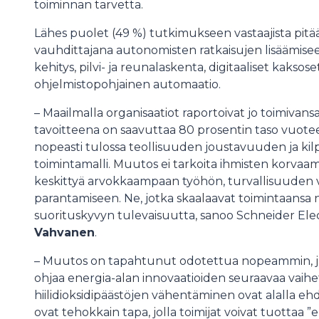
toiminnan tarvetta.
Lähes puolet (49 %) tutkimukseen vastaajista pitä
vauhdittajana autonomisten ratkaisujen lisäämisee
kehitys, pilvi- ja reunalaskenta, digitaaliset kaksose
ohjelmistopohjainen automaatio.
– Maailmalla organisaatiot raportoivat jo toimivans
tavoitteena on saavuttaa 80 prosentin taso vuo
nopeasti tulossa teollisuuden joustavuuden ja ki
toimintamalli. Muutos ei tarkoita ihmisten korvaami
keskittyä arvokkaampaan työhön, turvallisuuden 
parantamiseen. Ne, jotka skaalaavat toimintaansa
suorituskyvyn tulevaisuutta, sanoo Schneider Elec
Vahvanen
.
– Muutos on tapahtunut odotettua nopeammin, ja
ohjaa energia-alan innovaatioiden seuraavaa vaihet
hiilidioksidipäästöjen vähentäminen ovat alalla e
ovat tehokkain tapa, jolla toimijat voivat tuotta