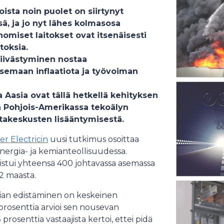
sta noin puolet on siirtynyt
, ja jo nyt lähes kolmasosa
omiset laitokset ovat itsenäisesti
toksia.
iivästyminen nostaa
itsemaan inflaatiota ja työvoiman
Aasia ovat tällä hetkellä kehityksen
n Pohjois-Amerikassa tekoälyn
takeskusten lisääntymisestä.
r Electricin
uusi tutkimus osoittaa
ergia- ja kemianteollisuudessa.
istui yhteensä 400 johtavassa asemassa
2 maasta.
mian edistäminen on keskeinen
 prosenttia arvioi sen nousevan
prosenttia vastaajista kertoi, ettei pidä