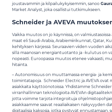
joustavammin ja kilpailukykyisemmin, sanoo
Gaur
Market Analyst, joka osallistui tutkimukseen.
Schneider ja AVEVA muutoksen
Vaikka muutos on jo käynnissä, on valmiustasoissa al
maat eli Saudi-Arabia, Arabiemiirikunnat, Qatar, Ku
kehityksen kärjessä. Seuraavien viiden vuoden aik
sillä maanosan energiantuotanto ja -kulutus on va
nopeasti. Euroopassa muutos etenee vakaasti, mut
hitainta.
– Autonomisuus on muuttamassa energia- ja kemi
toimintatapoja. Schneider Electric ja AVEVA ova
asiakkaita käyttöönotoissa. Yhdistämme Schneider 
virranhallinnan teknologioita AVEVAn digitaaliteknolo
jotta voimme tarjota integroituja ohjelmistopohjais
asiakkaamme saavat reaaliaikaisen näkyvyyden data
digitaalisia kaksosia, jotka pystyvät ennustamaan