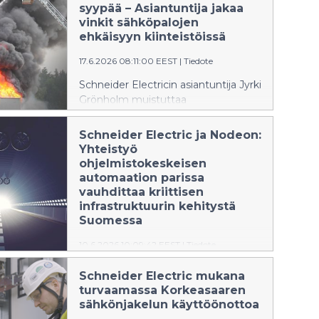
Lauttasaareen rakennettavaan
syypää – Asiantuntija jakaa
Heikas-asunto-osakeyhtiöön
vinkit sähköpalojen
asennetaan jokaiseen asuntoon
ehkäisyyn kiinteistöissä
Schneider Electricin Wiser Ready
17.6.2026 08:11:00 EEST
|
Tiedote
-älykotivalmius.
Schneider Electricin asiantuntija Jyrki
Grönholm muistuttaa
kiinteistönomistajia riskien
ennakoinnista ja sähköturvallisuuden
Schneider Electric ja Nodeon:
vahvistamisesta, sillä näin voidaan
Yhteistyö
ehkäistä tulipalon syttyminen.
ohjelmistokeskeisen
Ennakoivat toimet voivat pelastaa
automaation parissa
merkittäviltä tappioilta.
vauhdittaa kriittisen
infrastruktuurin kehitystä
Suomessa
10.6.2026 10:09:42 EEST
|
Tiedote
Schneider Electric ja suomalainen
Schneider Electric mukana
älykkään infran teknologia-
turvaamassa Korkeasaaren
asiantuntija Nodeon edistävät
sähkönjakelun käyttöönottoa
strategista yhteistyötään