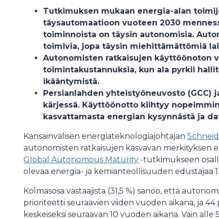
Tutkimuksen mukaan energia-alan toimijoi
täysautomaatioon vuoteen 2030 mennessä
toiminnoista on täysin autonomisia. Auton
toimivia, jopa täysin miehittämättömiä lai
Autonomisten ratkaisujen käyttöönoton v
toimintakustannuksia, kun ala pyrkii hall
ikääntymistä.
Persianlahden yhteistyöneuvosto (GCC) ja 
kärjessä. Käyttöönotto kiihtyy nopeimmi
kasvattamasta energian kysynnästä ja da
Kansainvälisen energiateknologiajohtajan
Schneide
autonomisten ratkaisujen kasvavan merkityksen en
Global Autonomous Maturity
-tutkimukseen osall
olevaa energia- ja kemianteollisuuden edustajaa 1
Kolmasosa vastaajista (31,5 %) sanoo, että autono
prioriteetti seuraavien viiden vuoden aikana, ja 44
keskeiseksi seuraavan 10 vuoden aikana. Vain alle 5 