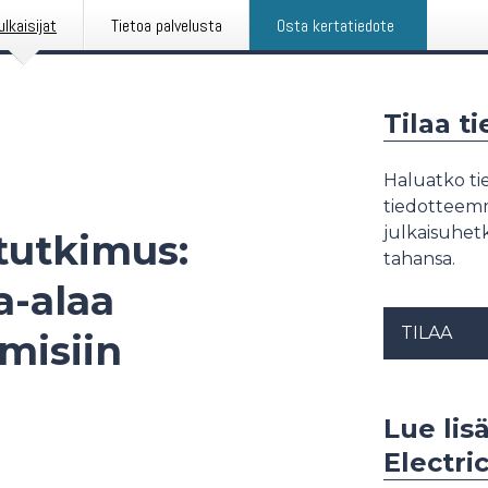
ulkaisijat
Tietoa palvelusta
Osta kertatiedote
Tilaa t
Haluatko tie
tiedotteemme
julkaisuhetk
 tutkimus:
tahansa.
a-alaa
TILAA
misiin
Lue lis
Electri