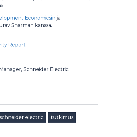
ho
.
elopment Economicsin
ja
urav Sharman kanssa.
ity Report
 Manager,
Schneider Electric
schneider electric
tutkimus