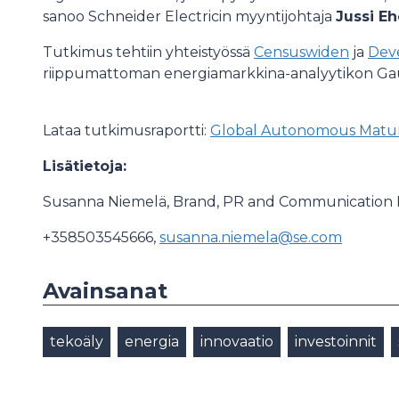
sanoo Schneider Electricin myyntijohtaja
Jussi E
Tutkimus tehtiin yhteistyössä
Censuswiden
ja
Dev
riippumattoman energiamarkkina-analyytikon Ga
Lataa tutkimusraportti:
Global Autonomous Matur
Lisätietoja:
Susanna Niemelä, Brand, PR and Communication
+358503545666,
susanna.niemela@se.com
Avainsanat
tekoäly
energia
innovaatio
investoinnit