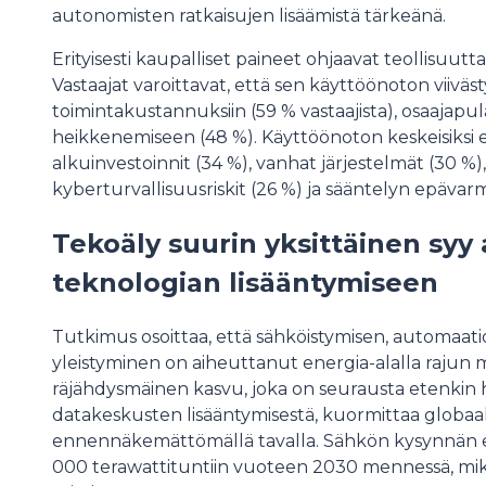
autonomisten ratkaisujen lisäämistä tärkeänä.
Erityisesti kaupalliset paineet ohjaavat teollisuut
Vastaajat varoittavat, että sen käyttöönoton viivä
toimintakustannuksiin (59 % vastaajista), osaajapu
heikkenemiseen (48 %). Käyttöönoton keskeisiksi es
alkuinvestoinnit (34 %), vanhat järjestelmät (30 %)
kyberturvallisuusriskit (26 %) ja sääntelyn epävar
Tekoäly suurin yksittäinen sy
teknologian lisääntymiseen
Tutkimus osoittaa, että sähköistymisen, automaatio
yleistyminen on aiheuttanut energia-alalla raju
räjähdysmäinen kasvu, joka on seurausta etenkin h
datakeskusten lisääntymisestä, kuormittaa globaal
ennennäkemättömällä tavalla. Sähkön kysynnän e
000 terawattituntiin vuoteen 2030 mennessä, mikä