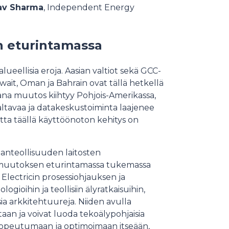
av Sharma
, Independent Energy
 eturintamassa
ueellisia eroja. Aasian valtiot sekä GCC-
wait, Oman ja Bahrain ovat tällä hetkellä
ana muutos kiihtyy Pohjois-Amerikassa,
ltavaa ja datakeskustoiminta laajenee
ta täällä käyttöönoton kehitys on
anteollisuuden laitosten
t muutoksen eturintamassa tukemassa
Electricin prosessiohjauksen ja
gioihin ja teollisiin älyratkaisuihin,
ia arkkitehtuureja. Niiden avulla
an ja voivat luoda tekoälypohjaisia
, sopeutumaan ja optimoimaan itseään,