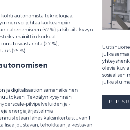
ta kohti autonomista teknologiaa.
styminen voi johtaa korkeampiin
lan pahenemiseen (52 %) ja kilpailukyvyn
teiksi mainittiin korkeat
, muutosvastarinta (27 %),
Uutishuonee
muus (25 %).
julkaisemaam
yhteyshenki
y autonomisen
olevia kuvia
sosiaalisen 
julkaistu ma
n ja digitalisaation samanaikainen
n muutoksen. Tekoälyn kysynnän
TUTUST
yperscale-pilvipalveluiden ja -
eja energiajärjestelmiä
nnustetaan lähes kaksinkertaistuvan 1
 lisää joustavan, tehokkaan ja kestävän