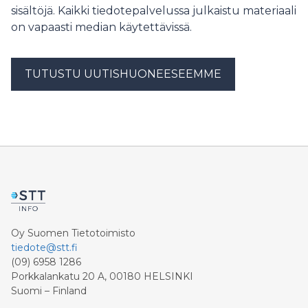
Schneider Electricin huoltoinsinöörit olivat mukana
sisältöjä. Kaikki tiedotepalvelussa julkaistu materiaali
uudistamassa saaren sähkönjakelua. Huoltopalveluiden
on vapaasti median käytettävissä.
tarkoituksena on varmistaa, että sähkönjakelu toimii
joka päivä kaikissa tilanteissa ja että mahdolliset riskit
ennakoidaan jo ennen kuin ne muuttuvat ongelmiksi.
TUTUSTU UUTISHUONEESEEMME
Uudistusprojektin avulla Korkeasaaren
sähköjärjestelmien käytettävyys, kestävyys ja
turvallisuus
Oy Suomen Tietotoimisto
tiedote@stt.fi
(09) 6958 1286
Porkkalankatu 20 A, 00180 HELSINKI
Suomi – Finland