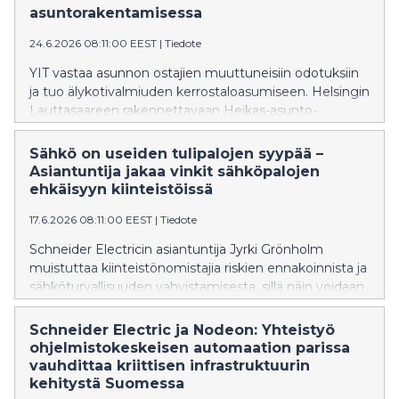
Wiser-älykotituotteita, joiden avulla
asuntorakentamisessa
asumismukavuutta ja energiatehokkuutta on helppo
24.6.2026 08:11:00 EEST
|
Tiedote
parantaa.
YIT vastaa asunnon ostajien muuttuneisiin odotuksiin
ja tuo älykotivalmiuden kerrostaloasumiseen. Helsingin
Lauttasaareen rakennettavaan Heikas-asunto-
osakeyhtiöön asennetaan jokaiseen asuntoon
Schneider Electricin Wiser Ready -älykotivalmius.
Sähkö on useiden tulipalojen syypää –
Asiantuntija jakaa vinkit sähköpalojen
ehkäisyyn kiinteistöissä
17.6.2026 08:11:00 EEST
|
Tiedote
Schneider Electricin asiantuntija Jyrki Grönholm
muistuttaa kiinteistönomistajia riskien ennakoinnista ja
sähköturvallisuuden vahvistamisesta, sillä näin voidaan
ehkäistä tulipalon syttyminen. Ennakoivat toimet
voivat pelastaa merkittäviltä tappioilta.
Schneider Electric ja Nodeon: Yhteistyö
ohjelmistokeskeisen automaation parissa
vauhdittaa kriittisen infrastruktuurin
kehitystä Suomessa