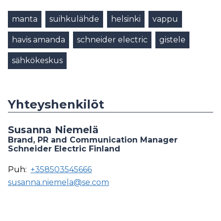
manta
suihkulähde
helsinki
vappu
havis amanda
schneider electric
gistele
sähkökeskus
Yhteyshenkilöt
Susanna Niemelä
Brand, PR and Communication Manager
Schneider Electric Finland
Puh:
+358503545666
susanna.niemela@se.com