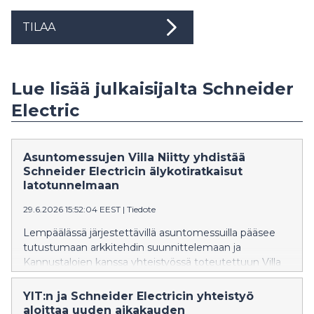
TILAA
Lue lisää julkaisijalta Schneider
Electric
Asuntomessujen Villa Niitty yhdistää
Schneider Electricin älykotiratkaisut
latotunnelmaan
29.6.2026 15:52:04 EEST
|
Tiedote
Lempäälässä järjestettävillä asuntomessuilla pääsee
tutustumaan arkkitehdin suunnittelemaan ja
Kannustalojen kanssa yhteistyössä toteutettuun Villa
Niittyyn. Talon tulevat asukkaat halusivat hyvin
käytettyjä neliöitä, jotka mukautuvat erilaisiin
YIT:n ja Schneider Electricin yhteistyö
elämäntilanteisiin. Kotiin valittiin Schneider Electricin
aloittaa uuden aikakauden