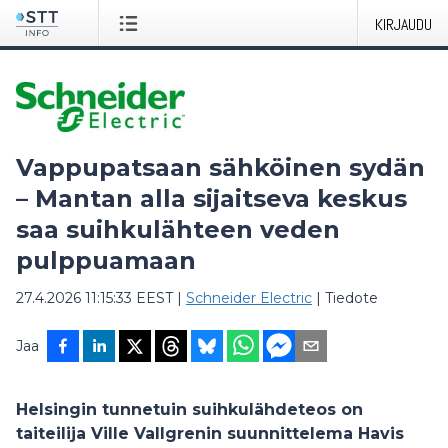
KIRJAUDU
Vappupatsaan sähköinen sydän
– Mantan alla sijaitseva keskus
saa suihkulähteen veden
pulppuamaan
27.4.2026 11:15:33 EEST
|
Schneider Electric
|
Tiedote
Jaa
Helsingin tunnetuin suihkulähdeteos on
taiteilija Ville Vallgrenin suunnittelema Havis