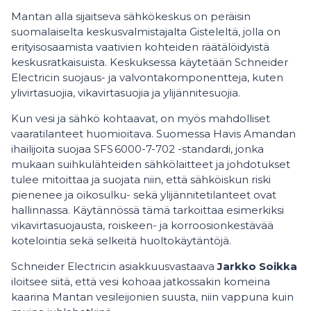
Mantan alla sijaitseva sähkökeskus on peräisin
suomalaiselta keskusvalmistajalta Gisteleltä, jolla on
erityisosaamista vaativien kohteiden räätälöidyistä
keskusratkaisuista. Keskuksessa käytetään Schneider
Electricin suojaus- ja valvontakomponentteja, kuten
ylivirtasuojia, vikavirtasuojia ja ylijännitesuojia.
Kun vesi ja sähkö kohtaavat, on myös mahdolliset
vaaratilanteet huomioitava. Suomessa Havis Amandan
ihailijoita suojaa SFS 6000-7-702 -standardi, jonka
mukaan suihkulähteiden sähkölaitteet ja johdotukset
tulee mitoittaa ja suojata niin, että sähköiskun riski
pienenee ja oikosulku- sekä ylijännitetilanteet ovat
hallinnassa. Käytännössä tämä tarkoittaa esimerkiksi
vikavirtasuojausta, roiskeen- ja korroosionkestävää
kotelointia sekä selkeitä huoltokäytäntöjä.
Schneider Electricin asiakkuusvastaava
Jarkko Soikka
iloitsee siitä, että vesi kohoaa jatkossakin komeina
kaarina Mantan vesileijonien suusta, niin vappuna kuin