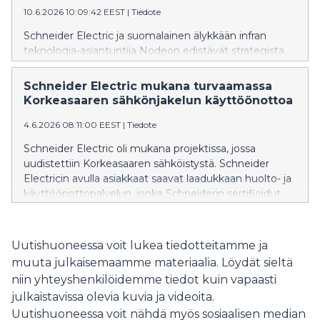
10.6.2026 10:09:42 EEST
|
Tiedote
Schneider Electric ja suomalainen älykkään infran
teknologia-asiantuntija Nodeon edistävät strategista
yhteistyötään tavoitteena kehittää kriittisen
infrastruktuurin automaatiota, parantaa
Schneider Electric mukana turvaamassa
huoltovarmuutta ja vastata kasvaviin kyberturva- ja
Korkeasaaren sähkönjakelun käyttöönottoa
digitalisaatiovaatimuksiin. Yhteistyössä keskeisessä
roolissa on ohjelmistokeskeinen automaatio ja
4.6.2026 08:11:00 EEST
|
Tiedote
avoimiin standardeihin, kuten IEC 61499:ään,
Schneider Electric oli mukana projektissa, jossa
perustuvat ratkaisut.
uudistettiin Korkeasaaren sähköistystä. Schneider
Electricin avulla asiakkaat saavat laadukkaan huolto- ja
käyttöönottopalvelun, jonka Schneiderin sertifioidut
huoltoinsinöörit toteuttavat. Huolloista asiakas saa aina
myös kattavat ja selkeät raportit, joiden avulla tulevien
huoltojen ja ennakoivien toimenpiteiden suunnittelu
Uutishuoneessa voit lukea tiedotteitamme ja
on helpompaa. Korkeasaaren eläintarha on merkittävä
muuta julkaisemaamme materiaalia. Löydät sieltä
matkailu- ja virkistyskohde helsinkiläisille ja eri puolilta
niin yhteyshenkilöidemme tiedot kuin vapaasti
Suomea ja maailmaa tuleville matkailijoille.
julkaistavissa olevia kuvia ja videoita.
Korkeasaaren tehtävänä on suojella uhanalaisia eläimiä
Uutishuoneessa voit nähdä myös sosiaalisen median
ja tukea luonnon monimuotoisuuden säilymistä.