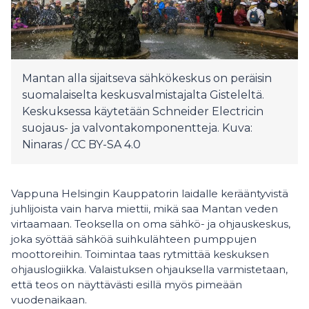
Mantan alla sijaitseva sähkökeskus on peräisin
suomalaiselta keskusvalmistajalta Gisteleltä.
Keskuksessa käytetään Schneider Electricin
suojaus- ja valvontakomponentteja. Kuva:
Ninaras / CC BY-SA 4.0
Vappuna Helsingin Kauppatorin laidalle kerääntyvistä
juhlijoista vain harva miettii, mikä saa Mantan veden
virtaamaan. Teoksella on oma sähkö- ja ohjauskeskus,
joka syöttää sähköä suihkulähteen pumppujen
moottoreihin. Toimintaa taas rytmittää keskuksen
ohjauslogiikka. Valaistuksen ohjauksella varmistetaan,
että teos on näyttävästi esillä myös pimeään
vuodenaikaan.