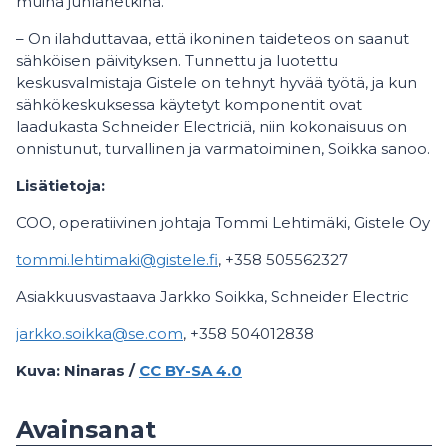
muina juhlahetkinä.
– On ilahduttavaa, että ikoninen taideteos on saanut
sähköisen päivityksen. Tunnettu ja luotettu
keskusvalmistaja Gistele on tehnyt hyvää työtä, ja kun
sähkökeskuksessa käytetyt komponentit ovat
laadukasta Schneider Electriciä, niin kokonaisuus on
onnistunut, turvallinen ja varmatoiminen, Soikka sanoo.
Lisätietoja:
COO, operatiivinen johtaja Tommi Lehtimäki, Gistele Oy
tommi.lehtimaki@gistele.fi
, +358 505562327
Asiakkuusvastaava Jarkko Soikka, Schneider Electric
jarkko.soikka@se.com
, +358 504012838
Kuva: Ninaras /
CC BY-SA 4.0
Avainsanat