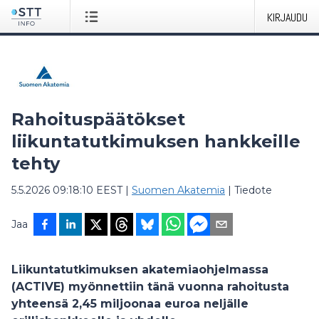
KIRJAUDU
Rahoituspäätökset
liikuntatutkimuksen hankkeille
tehty
5.5.2026 09:18:10 EEST
|
Suomen Akatemia
|
Tiedote
Jaa
Liikuntatutkimuksen akatemiaohjelmassa
(ACTIVE) myönnettiin tänä vuonna rahoitusta
yhteensä 2,45 miljoonaa euroa neljälle