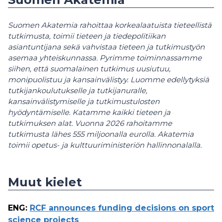
Suomen Akatemia rahoittaa korkealaatuista tieteellistä
tutkimusta, toimii tieteen ja tiedepolitiikan
asiantuntijana sekä vahvistaa tieteen ja tutkimustyön
asemaa yhteiskunnassa. Pyrimme toiminnassamme
siihen, että suomalainen tutkimus uusiutuu,
monipuolistuu ja kansainvälistyy. Luomme edellytyksiä
tutkijankoulutukselle ja tutkijanuralle,
kansainvälistymiselle ja tutkimustulosten
hyödyntämiselle. Katamme kaikki tieteen ja
tutkimuksen alat. Vuonna 2026 rahoitamme
tutkimusta lähes 555 miljoonalla eurolla. Akatemia
toimii opetus- ja kulttuuriministeriön hallinnonalalla.
Muut kielet
ENG
:
RCF announces funding decisions on sport
science projects