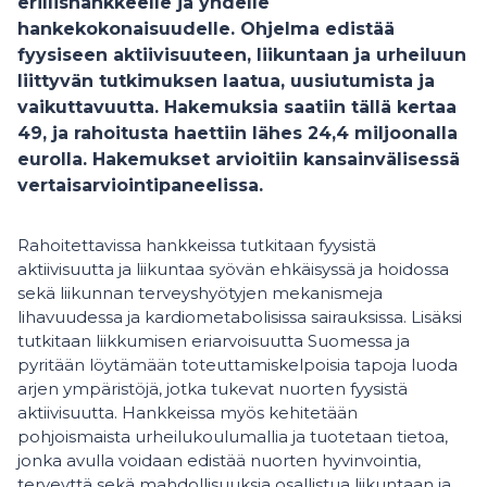
erillishankkeelle ja yhdelle
hankekokonaisuudelle. Ohjelma edistää
fyysiseen aktiivisuuteen, liikuntaan ja urheiluun
liittyvän tutkimuksen laatua, uusiutumista ja
vaikuttavuutta. Hakemuksia saatiin tällä kertaa
49, ja rahoitusta haettiin lähes 24,4 miljoonalla
eurolla. Hakemukset arvioitiin kansainvälisessä
vertaisarviointipaneelissa.
Rahoitettavissa hankkeissa tutkitaan fyysistä
aktiivisuutta ja liikuntaa syövän ehkäisyssä ja hoidossa
sekä liikunnan terveyshyötyjen mekanismeja
lihavuudessa ja kardiometabolisissa sairauksissa. Lisäksi
tutkitaan liikkumisen eriarvoisuutta Suomessa ja
pyritään löytämään toteuttamiskelpoisia tapoja luoda
arjen ympäristöjä, jotka tukevat nuorten fyysistä
aktiivisuutta. Hankkeissa myös kehitetään
pohjoismaista urheilukoulumallia ja tuotetaan tietoa,
jonka avulla voidaan edistää nuorten hyvinvointia,
terveyttä sekä mahdollisuuksia osallistua liikuntaan ja