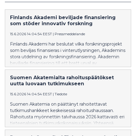
Finlands Akademi beviljade finansiering
som stöder innovativ forskning
15.6.2026 14:04:54 EEST
|
Pressmeddelande
Finlands Akademi har beslutat vilka forskningsprojekt
som beviljas finansieras i vinterutlysningen, Akademins
stora utdelning av forskningsfinansiering. Akademin
beviljade finansiering till ett brett urval av
forskningsämnen. Totalt finansieras 145 nya
akademiforskare och 277 akademiprojekt (inklusive
Suomen Akatemialta rahoituspäätökset
delprojekt). De finansierade projekten representerar
uutta luovaan tutkimukseen
den internationella toppnivån inom sina
15.6.2026 14:04:54 EEST
|
Tiedote
vetenskapsgrenar och producerar mångsidig ny
kompetens som genererar samhällsnytta.
Suomen Akatemia on päättänyt rahoitettavat
tutkimushankkeet keskeisessä rahoitushaussaan.
Rahoitusta myönnettiin talvihaussa 2026 kattavasti eri
tieteenalojen tutkimuskokonaisuuksiin. Yhteensä
Akatemia rahoittaa 145 uutta akatemiatutkijaa ja 277