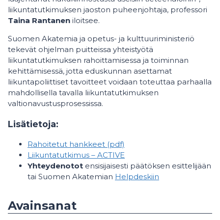
liikuntatutkimuksen jaoston puheenjohtaja, professori
Taina Rantanen
iloitsee.
Suomen Akatemia ja opetus- ja kulttuuriministeriö
tekevät ohjelman puitteissa yhteistyötä
liikuntatutkimuksen rahoittamisessa ja toiminnan
kehittämisessä, jotta eduskunnan asettamat
liikuntapoliittiset tavoitteet voidaan toteuttaa parhaalla
mahdollisella tavalla liikuntatutkimuksen
valtionavustusprosessissa.
Lisätietoja:
Rahoitetut hankkeet (pdf)
Liikuntatutkimus – ACTIVE
Yhteydenotot
ensisijaisesti päätöksen esittelijään
tai Suomen Akatemian
Helpdeskiin
Avainsanat