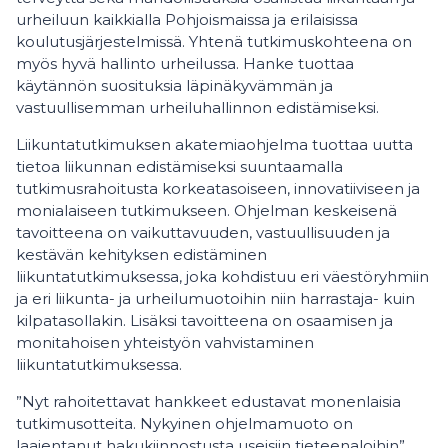
urheiluun kaikkialla Pohjoismaissa ja erilaisissa
koulutusjärjestelmissä. Yhtenä tutkimuskohteena on
myös hyvä hallinto urheilussa. Hanke tuottaa
käytännön suosituksia läpinäkyvämmän ja
vastuullisemman urheiluhallinnon edistämiseksi.
Liikuntatutkimuksen akatemiaohjelma tuottaa uutta
tietoa liikunnan edistämiseksi suuntaamalla
tutkimusrahoitusta korkeatasoiseen, innovatiiviseen ja
monialaiseen tutkimukseen. Ohjelman keskeisenä
tavoitteena on vaikuttavuuden, vastuullisuuden ja
kestävän kehityksen edistäminen
liikuntatutkimuksessa, joka kohdistuu eri väestöryhmiin
ja eri liikunta- ja urheilumuotoihin niin harrastaja- kuin
kilpatasollakin. Lisäksi tavoitteena on osaamisen ja
monitahoisen yhteistyön vahvistaminen
liikuntatutkimuksessa.
”Nyt rahoitettavat hankkeet edustavat monenlaisia
tutkimusotteita. Nykyinen ohjelmamuoto on
laajentanut hakukiinnostusta useisiin tieteenaloihin”,