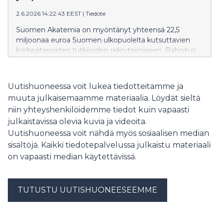
2.6.2026 14:22:43 EEST
|
Tiedote
Suomen Akatemia on myöntänyt yhteensä 22,5
miljoonaa euroa Suomen ulkopuolelta kutsuttavien
korkeatasoisten tutkijoiden rekrytoimiseen. Rahoitus
mahdollistaa yhdeksän kansainvälisen tutkijan
siirtymisen suomalaisiin yliopistoihin professorin
tehtäviin. Akatemian panostus huippuosaajien
Uutishuoneessa voit lukea tiedotteitamme ja
rekrytoimiseksi Suomeen on kansainvälisestikin
muuta julkaisemaamme materiaalia. Löydät sieltä
vertailtuna huomattava.
niin yhteyshenkilöidemme tiedot kuin vapaasti
julkaistavissa olevia kuvia ja videoita.
Uutishuoneessa voit nähdä myös sosiaalisen median
sisältöjä. Kaikki tiedotepalvelussa julkaistu materiaali
on vapaasti median käytettävissä.
TUTUSTU UUTISHUONEESEEMME