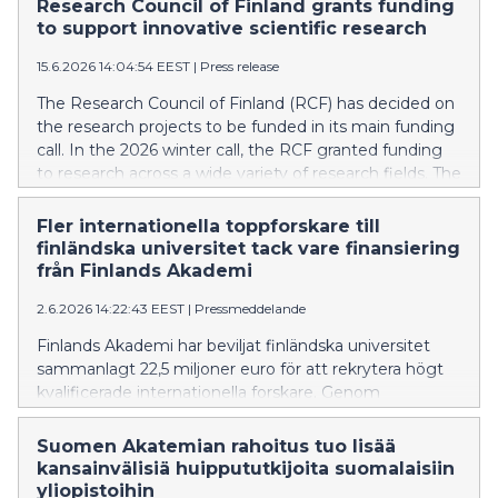
akatemiahanketta osahankkeet mukaan luettuna.
Research Council of Finland grants funding
Rahoitetut hankkeet edustavat tieteenalojensa
to support innovative scientific research
kansainvälistä kärkeä ja tuottavat monipuolisesti uutta
15.6.2026 14:04:54 EEST
|
Press release
osaamista koko yhteiskunnan käyttöön.
The Research Council of Finland (RCF) has decided on
the research projects to be funded in its main funding
call. In the 2026 winter call, the RCF granted funding
to research across a wide variety of research fields. The
funding was granted towards 145 new Academy
Research Fellowships and 277 new Academy Projects
Fler internationella toppforskare till
(counted by subproject). The funded projects
finländska universitet tack vare finansiering
represent the international forefront of their
från Finlands Akademi
respective disciplines and produce a broad range of
2.6.2026 14:22:43 EEST
|
Pressmeddelande
new expertise for society at large.
Finlands Akademi har beviljat finländska universitet
sammanlagt 22,5 miljoner euro för att rekrytera högt
kvalificerade internationella forskare. Genom
finansieringen flyttar nio internationella forskare till
finländska universitet för att tillträda professurer.
Suomen Akatemian rahoitus tuo lisää
Akademins satsning på att rekrytera toppexperter till
kansainvälisiä huippututkijoita suomalaisiin
Finland är betydande även i internationell jämförelse.
yliopistoihin