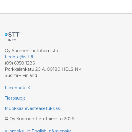
Oy Suomen Tietotoimisto
tiedote@stt.fi
(09) 6958 1286
Porkkalankatu 20 A, 00180 HELSINKI
Suomi – Finland
Facebook
X
Tietosuoja
Muokkaa evästeasetuksiasi
©
Oy Suomen Tietotoimisto
2026
suomeksi
in English
på svenska