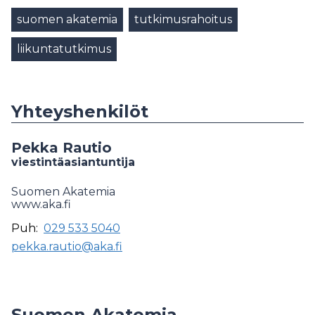
suomen akatemia
tutkimusrahoitus
liikuntatutkimus
Yhteyshenkilöt
Pekka Rautio
viestintäasiantuntija
Suomen Akatemia
www.aka.fi
Puh:
029 533 5040
pekka.rautio@aka.fi
Suomen Akatemia