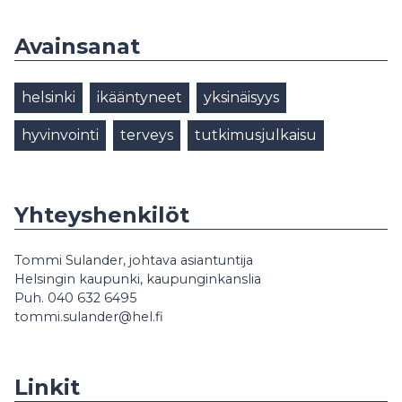
Avainsanat
helsinki
ikääntyneet
yksinäisyys
hyvinvointi
terveys
tutkimusjulkaisu
Yhteyshenkilöt
Tommi Sulander, johtava asiantuntija
Helsingin kaupunki, kaupunginkanslia
Puh. 040 632 6495
tommi.sulander@hel.fi
Linkit