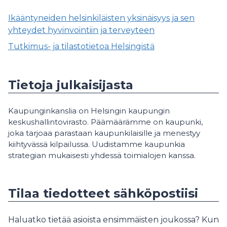
Ikääntyneiden helsinkiläisten yksinäisyys ja sen
yhteydet hyvinvointiin ja terveyteen
Tutkimus- ja tilastotietoa Helsingistä
Tietoja julkaisijasta
Kaupunginkanslia on Helsingin kaupungin
keskushallintovirasto. Päämäärämme on kaupunki,
joka tarjoaa parastaan kaupunkilaisille ja menestyy
kiihtyvässä kilpailussa. Uudistamme kaupunkia
strategian mukaisesti yhdessä toimialojen kanssa.
Tilaa tiedotteet sähköpostiisi
Haluatko tietää asioista ensimmäisten joukossa? Kun