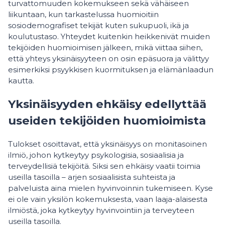
turvattomuuden kokemukseen sekä vähäiseen
liikuntaan, kun tarkastelussa huomioitiin
sosiodemografiset tekijät kuten sukupuoli, ikä ja
koulutustaso. Yhteydet kuitenkin heikkenivät muiden
tekijöiden huomioimisen jälkeen, mikä viittaa siihen,
että yhteys yksinäisyyteen on osin epäsuora ja välittyy
esimerkiksi psyykkisen kuormituksen ja elämänlaadun
kautta.
Yksinäisyyden ehkäisy edellyttää
useiden tekijöiden huomioimista
Tulokset osoittavat, että yksinäisyys on monitasoinen
ilmiö, johon kytkeytyy psykologisia, sosiaalisia ja
terveydellisiä tekijöitä. Siksi sen ehkäisy vaatii toimia
useilla tasoilla – arjen sosiaalisista suhteista ja
palveluista aina mielen hyvinvoinnin tukemiseen. Kyse
ei ole vain yksilön kokemuksesta, vaan laaja-alaisesta
ilmiöstä, joka kytkeytyy hyvinvointiin ja terveyteen
useilla tasoilla.