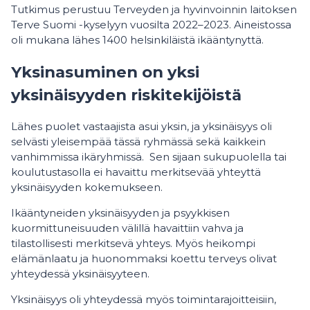
Tutkimus perustuu Terveyden ja hyvinvoinnin laitoksen
Terve Suomi -kyselyyn vuosilta 2022–2023. Aineistossa
oli mukana lähes 1400 helsinkiläistä ikääntynyttä.
Yksinasuminen on yksi
yksinäisyyden riskitekijöistä
Lähes puolet vastaajista asui yksin, ja yksinäisyys oli
selvästi yleisempää tässä ryhmässä sekä kaikkein
vanhimmissa ikäryhmissä. Sen sijaan sukupuolella tai
koulutustasolla ei havaittu merkitsevää yhteyttä
yksinäisyyden kokemukseen.
Ikääntyneiden yksinäisyyden ja psyykkisen
kuormittuneisuuden välillä havaittiin vahva ja
tilastollisesti merkitsevä yhteys. Myös heikompi
elämänlaatu ja huonommaksi koettu terveys olivat
yhteydessä yksinäisyyteen.
Yksinäisyys oli yhteydessä myös toimintarajoitteisiin,