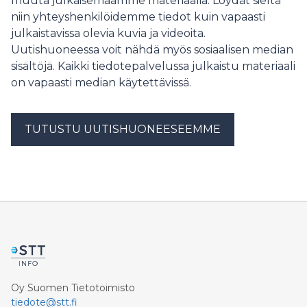
muuta julkaisemaamme materiaalia. Löydät sieltä
niin yhteyshenkilöidemme tiedot kuin vapaasti
julkaistavissa olevia kuvia ja videoita.
Uutishuoneessa voit nähdä myös sosiaalisen median
sisältöjä. Kaikki tiedotepalvelussa julkaistu materiaali
on vapaasti median käytettävissä.
TUTUSTU UUTISHUONEESEEMME
Oy Suomen Tietotoimisto
tiedote@stt.fi