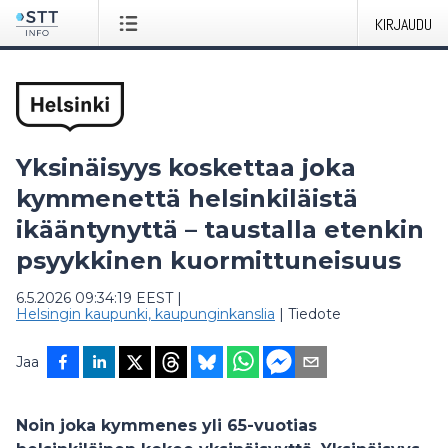
KIRJAUDU
Yksinäisyys koskettaa joka
kymmenettä helsinkiläistä
ikääntynyttä – taustalla etenkin
psyykkinen kuormittuneisuus
6.5.2026 09:34:19 EEST
|
Helsingin kaupunki, kaupunginkanslia
|
Tiedote
Jaa
Noin joka kymmenes yli 65-vuotias