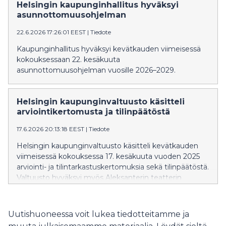
elinkeinojaosto käsitteli maahanmuuton ja
Helsingin kaupunginhallitus hyväksyi
kotoutumisen kehitysohjelmaa ja matkailun ja
asunnottomuusohjelman
tapahtumien kehitysohjelmaa.
22.6.2026 17:26:01 EEST
|
Tiedote
Kaupunginhallitus hyväksyi kevätkauden viimeisessä
kokouksessaan 22. kesäkuuta
asunnottomuusohjelman vuosille 2026–2029.
Helsingin kaupunginvaltuusto käsitteli
arviointikertomusta ja tilinpäätöstä
17.6.2026 20:13:18 EEST
|
Tiedote
Helsingin kaupunginvaltuusto käsitteli kevätkauden
viimeisessä kokouksessa 17. kesäkuuta vuoden 2025
arviointi- ja tilintarkastuskertomuksia sekä tilinpäätöstä.
Valtuusto hyväksyi myös Aleksanterin teatterin
asemakaavan muutoksen.
Uutishuoneessa voit lukea tiedotteitamme ja