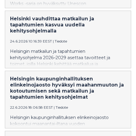
Works -sarja on hyväksytty Unescon
maailmanperintöluetteloon. Yhteensä 13 kohteesta
viisi sijaitsee Helsingissä. Finlandia-talon, Alvar Aallon
Helsinki vauhdittaa matkailun ja
kotitalon ja ateljeen, Kulttuuritalon sekä
tapahtumien kasvua uudella
Kansaneläkelaitoksen päätoimitalon
kehitysohjelmalla
maailmanperintöstatus vahvistaa Helsingin mainetta
24.6.2026 10:16:39 EEST
|
Tiedote
kiinnostavana muotoilu- ja arkkitehtuurikaupunkina.
Helsingin matkailun ja tapahtumien
kehitysohjelma 2026–2029 asettaa tavoitteet ja
toimet, joilla Helsinki kehittää matkailua ja
tapahtumallisuutta seuraavat vuodet. Tavoitteena on
vauhdittaa matkailun ja tapahtumien ympärivuotista
Helsingin kaupunginhallituksen
kasvua, kasvattaa Helsingin kansainvälistä
elinkeinojaosto hyväksyi maahanmuuton ja
houkuttelevuutta onnellisuuden teemoilla sekä
kotoutumisen sekä matkailun ja
varmistaa, että kaupunki on kasvua tukeva
tapahtumien kehitysohjelmat
yhteistyökumppani.
22.6.2026 18:06:58 EEST
|
Tiedote
Helsingin kaupunginhallituksen elinkeinojaosto
kokoontui maanantai-iltana vuoden
2026 viidenteen kokoukseensa. Kokouksessa