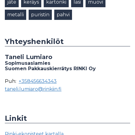
jäte
keräys
kartonki
lasi
muovi
metalli
puristin
pahvi
Yhteyshenkilöt
Taneli Lumiaro
Sopimusasiamies
Suomen Pakkauskierrätys RINKI Oy
Puh:
+358456634343
taneli.lumiaro@rinkiin.fi
Linkit
Rinki-ekopisteet kartalla.