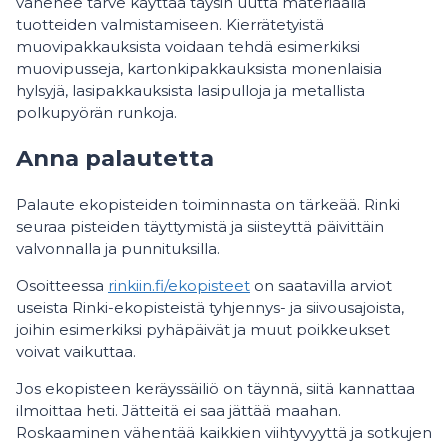
vähenee tarve käyttää täysin uutta materiaalia
tuotteiden valmistamiseen. Kierrätetyistä
muovipakkauksista voidaan tehdä esimerkiksi
muovipusseja, kartonkipakkauksista monenlaisia
hylsyjä, lasipakkauksista lasipulloja ja metallista
polkupyörän runkoja.
Anna palautetta
Palaute ekopisteiden toiminnasta on tärkeää. Rinki
seuraa pisteiden täyttymistä ja siisteyttä päivittäin
valvonnalla ja punnituksilla.
Osoitteessa
rinkiin.fi/ekopisteet
on saatavilla arviot
useista Rinki-ekopisteistä tyhjennys- ja siivousajoista,
joihin esimerkiksi pyhäpäivät ja muut poikkeukset
voivat vaikuttaa.
Jos ekopisteen keräyssäiliö on täynnä, siitä kannattaa
ilmoittaa heti. Jätteitä ei saa jättää maahan.
Roskaaminen vähentää kaikkien viihtyvyyttä ja sotkujen