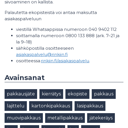
siivoaminen on kallista.
Palautetta ekopisteistä voi antaa maksutta
asiakaspalveluun
viestillä Whatsappissa numeroon 040 9402 112
soittamalla numeroon 0800 133 888 (ark. 7–21 ja
la 9–18)
sähköpostilla osoitteeseen
asiakaspalvelu@rinkiin.fi
osoitteessa
rinkiin.fi/asiakaspalvelu
.
Avainsanat
pakkausjäte
kierrätys
ekopiste
pakkaus
lajittelu
kartonkipakkaus
lasipakkaus
muovipakkaus
metallipakkaus
jätekeräys