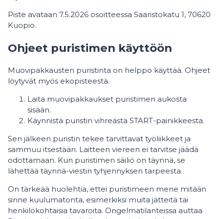
Piste avataan 7.5.2026 osoitteessa Saaristokatu 1, 70620
Kuopio.
Ohjeet puristimen käyttöön
Muovipakkausten puristinta on helppo käyttää. Ohjeet
löytyvät myös ekopisteestä.
Laita muovipakkaukset puristimen aukosta
sisään.
Käynnistä puristin vihreästä START-painikkeesta.
Sen jälkeen puristin tekee tarvittavat työliikkeet ja
sammuu itsestään. Laitteen viereen ei tarvitse jäädä
odottamaan. Kun puristimen säiliö on täynnä, se
lähettää täynnä-viestin tyhjennyksen tarpeesta.
On tärkeää huolehtia, ettei puristimeen mene mitään
sinne kuulumatonta, esimerkiksi muita jätteitä tai
henkilökohtaisia tavaroita. Ongelmatilanteissa auttaa