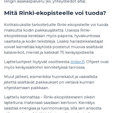
Ringin asiakaspalvelu (ks. yhteystiedot alta).
Mitä Rinki-ekopisteelle voi tuoda?
Kotitalouksille tarkoitetuille Rinki-ekopisteille voi tuoda
maksutta kodin pakkausjätettä. Useissa Rinki-
ekopisteissä kerätään myös paperia, hyväkuntoisia
vaatteita ja kodin tekstiilejä. Lisäksi harrastekalastajat
voivat kierrättää käytöstä poistetut muovia sisältävät
kalaverkot, merrat ja katiskat 75 keräyspisteellä.
Lajitteluohjeet löytyvät osoitteesta
rinkiin.fi
. Ohjeet ovat
myös keräyssäiliöihin kiinnitetyissä tarroissa.
Muut jätteet, esimerkiksi huonekalut ja vaarallista
jätettä sisältävät pakkaukset on vietävä kunnan
ohjeistamaan paikkaan.
Lajittelu kannattaa – Rinki-ekopisteeseen oikein
lajiteltuna materiaali saadaan kiertoon. Kierrätys
säästää energiaa ja luonnonvaroja, sillä sen ansiosta