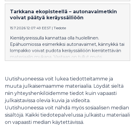
Tarkkana ekopisteellä – autonavaimetkin
voivat päätyä keräyssäiliöön
15.7.2026 12:07:49 EEST
|
Tiedote
Kierrätysreissulla kannattaa olla huolellinen.
Epähuomiossa esimerkiksi autonavaimet, kännykkä tai
lompakko voivat pudota keräyssäiliöön kierrätettävän
materiaalin mukana. Vastaan on tullut myös
esimerkiksi kannettavia tietokoneita. Kadonneen
tavaran etsintä voi maksaa satoja euroja.
Uutishuoneessa voit lukea tiedotteitamme ja
muuta julkaisemaamme materiaalia. Löydät sieltä
niin yhteyshenkilöidemme tiedot kuin vapaasti
julkaistavissa olevia kuvia ja videoita.
Uutishuoneessa voit nähdä myös sosiaalisen median
sisältöjä. Kaikki tiedotepalvelussa julkaistu materiaali
on vapaasti median käytettävissä.