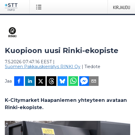
KIRJAUDU
Kuopioon uusi Rinki-ekopiste
7.5.2026 07:47:16 EEST
|
Suomen Pakkauskierrätys RINKI Oy
|
Tiedote
Jaa
K-Citymarket Haapaniemen yhteyteen avataan
Rinki-ekopiste.