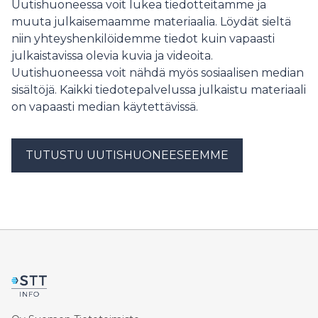
Uutishuoneessa voit lukea tiedotteitamme ja
challenges with their internet connection. Although
muuta julkaisemaamme materiaalia. Löydät sieltä
problems occur most commonly with home internet
niin yhteyshenkilöidemme tiedot kuin vapaasti
connections, slow or non-functioning connections at
julkaistavissa olevia kuvia ja videoita.
summer cottages also cause headaches for some
users. However, many of these problems can be
Uutishuoneessa voit nähdä myös sosiaalisen median
solved with simple measures, the easiest of which is
sisältöjä. Kaikki tiedotepalvelussa julkaistu materiaali
restarting the modem.
on vapaasti median käytettävissä.
TUTUSTU UUTISHUONEESEEMME