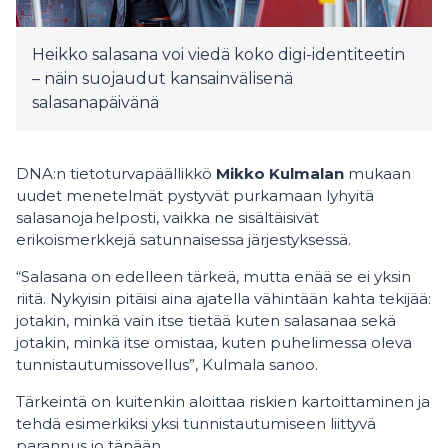
Heikko salasana voi viedä koko digi-identiteetin
– näin suojaudut kansainvälisenä
salasanapäivänä
DNA:n tietoturvapäällikkö
Mikko Kulmalan
mukaan
uudet menetelmät pystyvät purkamaan lyhyitä
salasanoja helposti, vaikka ne sisältäisivät
erikoismerkkejä satunnaisessa järjestyksessä.
“Salasana on edelleen tärkeä, mutta enää se ei yksin
riitä. Nykyisin pitäisi aina ajatella vähintään kahta tekijää:
jotakin, minkä vain itse tietää kuten salasanaa sekä
jotakin, minkä itse omistaa, kuten puhelimessa oleva
tunnistautumissovellus”, Kulmala sanoo.
Tärkeintä on kuitenkin aloittaa riskien kartoittaminen ja
tehdä esimerkiksi yksi tunnistautumiseen liittyvä
parannus jo tänään.