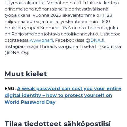
liittymäasiakkuutta. Meidät on palkittu lukuisia kertoja
erinomaisena työnantajana ja perheystävällisenä
työpaikkana. Vuonna 2025 liikevaihtomme oli 1 128
miljoonaa euroa ja meillä työskentelee noin 1 600
henkilöä ympäri Suomea. DNA on osa Telenoria, joka
on Pohjoismaiden johtava tietoliikenneyhtiö. Lisätietoa
osoitteessa
www.dna.fi
, Facebookissa @
DNA.fi
,
Instagramissa ja Threadsissa @dna_fi sekä LinkedInissä
@DNA-Oyj.
Muut kielet
ENG
:
A weak password can cost you your entire
digital identity – how to protect yourself on
World Password Day
Tilaa tiedotteet sähköpostiisi