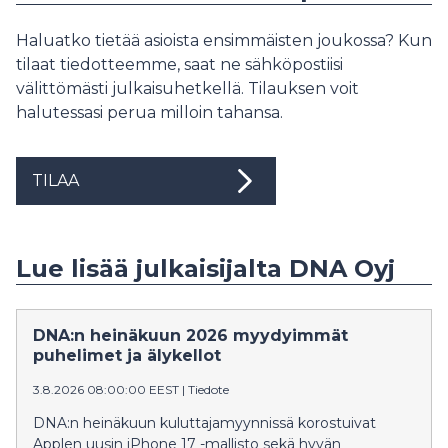
Haluatko tietää asioista ensimmäisten joukossa? Kun
tilaat tiedotteemme, saat ne sähköpostiisi
välittömästi julkaisuhetkellä. Tilauksen voit
halutessasi perua milloin tahansa.
TILAA
Lue lisää julkaisijalta DNA Oyj
DNA:n heinäkuun 2026 myydyimmät
puhelimet ja älykellot
3.8.2026 08:00:00 EEST
|
Tiedote
DNA:n heinäkuun kuluttajamyynnissä korostuivat
Applen uusin iPhone 17 -mallisto sekä hyvän