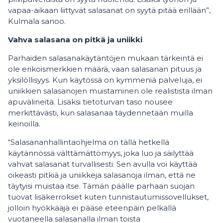
vapaa-aikaan liittyvät salasanat on syytä pitää erillään”,
Kulmala sanoo.
Vahva salasana on pitkä ja uniikki
Parhaiden salasanakäytäntöjen mukaan tärkeintä ei
ole erikoismerkkien määrä, vaan salasanan pituus ja
yksilöllisyys. Kun käytössä on kymmeniä palveluja, ei
uniikkien salasanojen muistaminen ole realistista ilman
apuvälineitä. Lisäksi tietoturvan taso nousee
merkittävästi, kun salasanaa täydennetään muilla
keinoilla.
“Salasananhallintaohjelma on tällä hetkellä
käytännössä välttämättömyys, joka luo ja säilyttää
vahvat salasanat turvallisesti. Sen avulla voi käyttää
oikeasti pitkiä ja uniikkeja salasanoja ilman, että ne
täytyisi muistaa itse. Tämän päälle parhaan suojan
tuovat lisäkerrokset kuten tunnistautumissovellukset,
jolloin hyökkääjä ei pääse eteenpäin pelkällä
vuotaneella salasanalla ilman toista