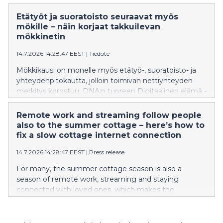
remained nearly at the same level as in the
corresponding period last year. EBITDA increased,
Etätyöt ja suoratoisto seuraavat myös
particularly when taking into account the transfer of
mökille – näin korjaat takkuilevan
DNA’s IoT business to another Telenor Group
mökkinetin
company at the beginning of the year. The number of
14.7.2026 14:28:47 EEST
|
Tiedote
fixed broadband and mobile network subscriptions
increased, while their average revenue per user
Mökkikausi on monelle myös etätyö-, suoratoisto- ja
declined slightly.
yhteydenpitokautta, jolloin toimivan nettiyhteyden
merkitys korostuu. DNA:n tuoreen Digitaalinen elämä -
tutkimuksen mukaan 21 % suomalaisista on
kohdannut haasteita nettiyhteytensä kanssa. Vaikka
Remote work and streaming follow people
ongelmia esiintyy yleisimmin kodin
also to the summer cottage – here’s how to
internetyhteyksissä, myös mökeillä yhteyden hitaus tai
fix a slow cottage internet connection
toimimattomuus aiheuttaa päänvaivaa osalle
14.7.2026 14:28:47 EEST
|
Press release
käyttäjistä. Moni ongelmista ratkeaa kuitenkin jo
yksinkertaisilla toimenpiteillä, joista helpoin on
For many, the summer cottage season is also a
modeemin uudelleenkäynnistys.
season of remote work, streaming and staying
connected with loved ones, which makes the
importance of a functioning internet connection all
the more pronounced. According to DNA’s latest
Digital Life survey, 21% of Finns have encountered