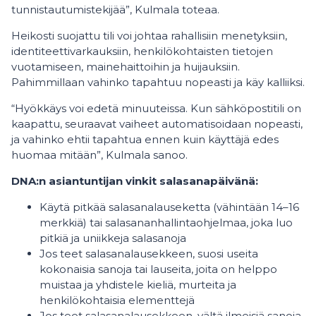
tunnistautumistekijää”, Kulmala toteaa.
Heikosti suojattu tili voi johtaa rahallisiin menetyksiin,
identiteettivarkauksiin, henkilökohtaisten tietojen
vuotamiseen, mainehaittoihin ja huijauksiin.
Pahimmillaan vahinko tapahtuu nopeasti ja käy kalliiksi.
“Hyökkäys voi edetä minuuteissa. Kun sähköpostitili on
kaapattu, seuraavat vaiheet automatisoidaan nopeasti,
ja vahinko ehtii tapahtua ennen kuin käyttäjä edes
huomaa mitään”, Kulmala sanoo.
DNA:n asiantuntijan vinkit salasanapäivänä:
Käytä pitkää salasanalauseketta (vähintään 14–16
merkkiä) tai salasananhallintaohjelmaa, joka luo
pitkiä ja uniikkeja salasanoja
Jos teet salasanalausekkeen, suosi useita
kokonaisia sanoja tai lauseita, joita on helppo
muistaa ja yhdistele kieliä, murteita ja
henkilökohtaisia elementtejä
Jos teet salasanalausekkeen, vältä ilmeisiä sanoja