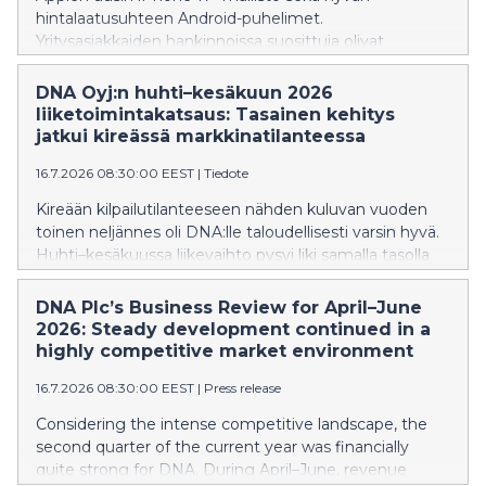
hintalaatusuhteen Android-puhelimet.
Yritysasiakkaiden hankinnoissa suosittuja olivat
edelleen premium-luokan älypuhelimet. Älykellojen
puolella lasten kellopuhelimet jatkoivat vahvaa
DNA Oyj:n huhti–kesäkuun 2026
kasvuaan, ja ZTE K2 nousi myydyimmäksi laitteeksi jo
liiketoimintakatsaus: Tasainen kehitys
neljättä kuukautta peräkkäin
jatkui kireässä markkinatilanteessa
16.7.2026 08:30:00 EEST
|
Tiedote
Kireään kilpailutilanteeseen nähden kuluvan vuoden
toinen neljännes oli DNA:lle taloudellisesti varsin hyvä.
Huhti–kesäkuussa liikevaihto pysyi liki samalla tasolla
vuodentakaiseen ajanjaksoon verrattuna. Käyttökate
kasvoi, erityisesti kun vertailussa huomioidaan DNA:n
DNA Plc’s Business Review for April–June
IoT-liiketoiminnan siirto toiseen Telenorin
2026: Steady development continued in a
konserniyhtiöön kuluvan vuoden alussa. Kiinteiden
highly competitive market environment
laajakaistaliittymien ja matkaviestinverkon liittymien
16.7.2026 08:30:00 EEST
|
Press release
määrät kasvoivat, mutta niiden keskilaskutus hieman
laski.
Considering the intense competitive landscape, the
second quarter of the current year was financially
quite strong for DNA. During April–June, revenue