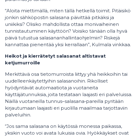
“Aloita miettimällä, miten tällä hetkellä toimit. Pitäisikö
jonkin sähköpostin salasana päivittää pitkäksi ja
uniikiksi? Olisiko mahdollista ottaa monivaiheinen
tunnistautuminen käyttöön? Voisiko tänään olla hyvä
päivä tutustua salasananhallintaohjelmiin? Riskejä
kannattaa pienentää yksi kerrallaan”, Kulmala vinkkaa.
Heikot ja kierrätetyt salasanat altistavat
ketjumurroille
Merkittävä osa tietomurroista liittyy yhä heikkoihin tai
uudelleenkäytettyihin salasanoihin. Rikolliset
hyödyntävät automaatiota ja vuotaneita
käyttäjätunnuksia, joita testataan laajasti eri palveluissa.
Näillä vuotaneilla tunnus–salasana‑pareilla pyritään
kirjautumaan laajasti eri puolilla maailmaa tarjottaviin
palveluihin.
“Jos sama salasana on käytössä monessa paikassa,
yksikin vuoto voi avata lukuisia ovia. Hyökkäykset ovat