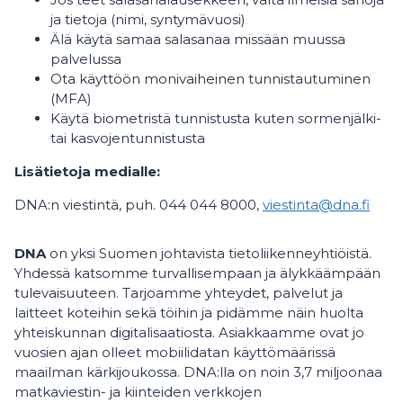
ja tietoja (nimi, syntymävuosi)
Älä käytä samaa salasanaa missään muussa
palvelussa
Ota käyttöön monivaiheinen tunnistautuminen
(MFA)
Käytä biometristä tunnistusta kuten sormenjälki-
tai kasvojentunnistusta
Lisätietoja medialle:
DNA:n viestintä, puh. 044 044 8000,
viestinta@dna.fi
DNA
on yksi Suomen johtavista tietoliikenneyhtiöistä.
Yhdessä katsomme turvallisempaan ja älykkäämpään
tulevaisuuteen. Tarjoamme yhteydet, palvelut ja
laitteet koteihin sekä töihin ja pidämme näin huolta
yhteiskunnan digitalisaatiosta. Asiakkaamme ovat jo
vuosien ajan olleet mobiilidatan käyttömäärissä
maailman kärkijoukossa. DNA:lla on noin 3,7 miljoonaa
matkaviestin- ja kiinteiden verkkojen