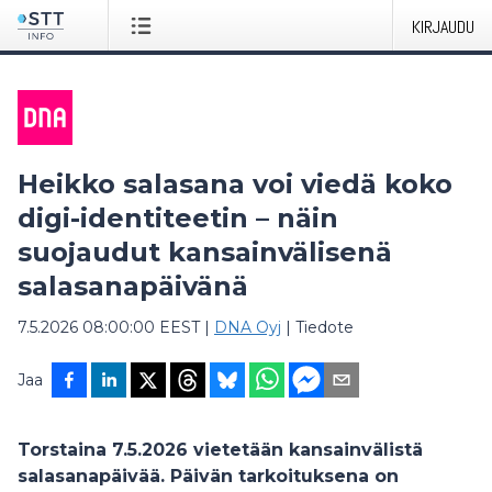
KIRJAUDU
Heikko salasana voi viedä koko
digi-identiteetin – näin
suojaudut kansainvälisenä
salasanapäivänä
7.5.2026 08:00:00 EEST
|
DNA Oyj
|
Tiedote
Jaa
Torstaina 7.5.2026 vietetään kansainvälistä
salasanapäivää. Päivän tarkoituksena on