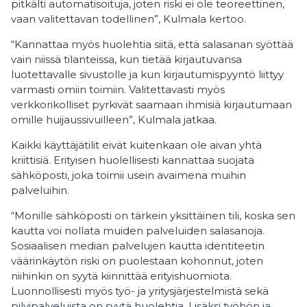
pitkälti automatisoituja, joten riski ei ole teoreettinen,
vaan valitettavan todellinen”, Kulmala kertoo.
“Kannattaa myös huolehtia siitä, että salasanan syöttää
vain niissä tilanteissa, kun tietää kirjautuvansa
luotettavalle sivustolle ja kun kirjautumispyyntö liittyy
varmasti omiin toimiin. Valitettavasti myös
verkkorikolliset pyrkivät saamaan ihmisiä kirjautumaan
omille huijaussivuilleen”, Kulmala jatkaa.
Kaikki käyttäjätilit eivät kuitenkaan ole aivan yhtä
kriittisiä. Erityisen huolellisesti kannattaa suojata
sähköposti, joka toimii usein avaimena muihin
palveluihin.
“Monille sähköposti on tärkein yksittäinen tili, koska sen
kautta voi nollata muiden palveluiden salasanoja.
Sosiaalisen median palvelujen kautta identiteetin
väärinkäytön riski on puolestaan kohonnut, joten
niihinkin on syytä kiinnittää erityishuomiota.
Luonnollisesti myös työ- ja yritysjärjestelmistä sekä
pilvipalveluista on syytä huolehtia. Lisäksi työhön ja