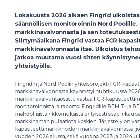
Lokakuusta 2026 alkaen Fingrid ulkoista
säännöllisen monitoroinnin Nord Poolille.
markkinavalvonnasta ja sen toteutuksesta 
Siirtymäaikana Fingrid vastaa FCR‑kapas
markkinavalvonnasta itse. Ulkoistus teho
jatkoa muutama vuosi sitten käynnistynee
yhteistyölle.
Fingridin ja Nord Poolin yhteisprojekti FCR-kapas
markkinavalvonnasta käynnistyi huhtikuussa 2026.
markkinavalvontaosasto vastaa FCR-kapasiteettim
monitoroinnista ja raportoi Fingridille REMIT- ja 
mahdollisista rikkomuksista erityisesti sisäpiirikaupa
markkinamanipulaatiota koskien. Järjestely on va
kapasiteettimarkkinoiden markkinavalvonnassa, jon
vuoden 2026 alussa, sekä vuosina 2023 ja 2024 ul