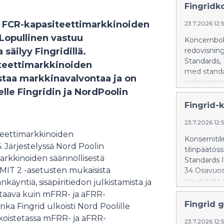
Fingridko
a FCR-kapasiteettimarkkinoiden
23.7.2026 12:
 Lopullinen vastuu
Koncernboks
säilyy Fingridillä.
redovisning
Standards, 
iteettimarkkinoiden
med standa
staa markkinavalvontaa ja on
redovisning
lle Fingridin ja NordPoolin
Halvårsrapp
avser mots
Fingrid-k
Elförbrukni
23.7.2026 12:
procent jä
iteettimarkkinoiden
Förbrukning
Konsernitil
Förbrukning
 Järjestelyssä Nord Poolin
tilinpäätös
början av å
arkkinoiden säännöllisestä
Standards I
utsläppsfa
REMIT 2 -asetusten mukaisista
34 Osavuosi
Fingrids st
noudatettu 
nkäyntiä, sisäpiiritiedon julkistamista ja
juni ökade 
laatimisper
staava kuin mFRR- ja aFRR-
elförbrukni
Vertailuluv
Fingrid g
ka Fingrid ulkoisti Nord Poolille
Koncernens
jaksoon, el
koistetassa mFRR- ja aFRR-
råvaruderiv
23.7.2026 12:
kesäkuussa 