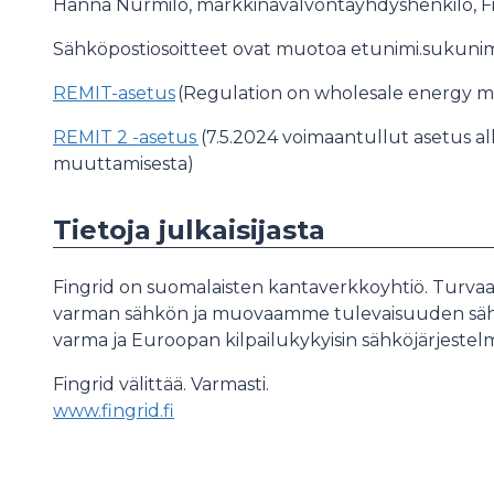
Hanna Nurmilo, markkinavalvontayhdyshenkilö, F
Sähköpostiosoitteet ovat muotoa etunimi.sukunim
REMIT-asetus
(Regulation on wholesale energy ma
REMIT 2 -asetus
(7.5.2024 voimaantullut asetus 
muuttamisesta)
Tietoja julkaisijasta
Fingrid on suomalaisten kantaverkkoyhtiö. Turvaa
varman sähkön ja muovaamme tulevaisuuden sähk
varma ja Euroopan kilpailukykyisin sähköjärjestel
Fingrid välittää. Varmasti.
www.fingrid.fi