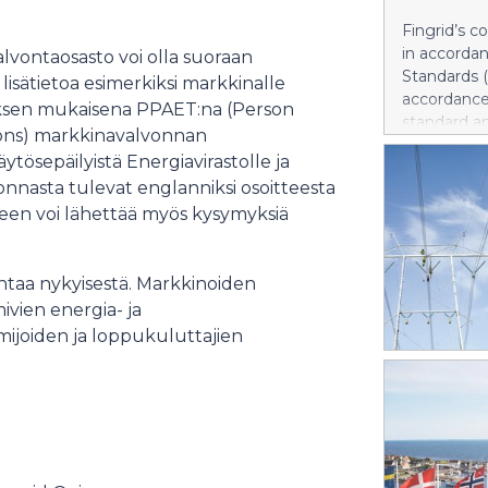
ajankohtaan 
Fingrid’s c
Kulutusta 
in accordan
vontaosasto voi olla suoraan
kulutetun s
Standards (
isätietoa esimerkiksi markkinalle
kantaverkon
accordance 
etuksen mukaisena PPAET:na (Person
kesäkuun li
standard an
ions) markkinavalvonnan
korkeamman
those prese
tasesähkön 
ytösepäilyistä Energiavirastolle ja
This half-y
hyödykejoh
nnasta tulevat englanniksi osoitteesta
the figures
euroa
seen voi lähettää myös kysymyksiä
previous ye
cent in Ja
and amount
especially 
taa nykyisestä. Markkinoiden
The emissio
ivien energia- ja
32 (30) gCO
mijoiden ja loppukuluttajien
transmissio
June grew t
consumptio