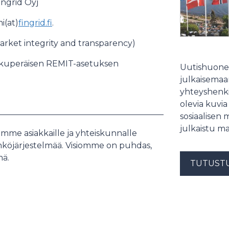
ingrid Oyj
i(at)
fingrid.fi
.
rket integrity and transparency)
alkuperäisen REMIT-asetuksen
Uutishuonee
julkaisemaam
yhteyshenki
olevia kuvia
sosiaalisen 
julkaistu ma
mme asiakkaille ja yhteiskunnalle
öjärjestelmää. Visiomme on puhdas,
mä.
TUTUST