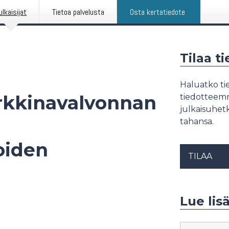
ulkaisijat
Tietoa palvelusta
Osta kertatiedote
Tilaa t
Haluatko tie
arkkinavalvonnan
tiedotteemme
julkaisuhetk
tahansa.
oiden
TILAA
Lue lisä