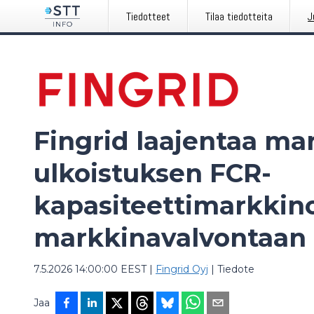
Tiedotteet
Tilaa tiedotteita
J
Fingrid laajentaa m
ulkoistuksen FCR-
kapasiteettimarkkin
markkinavalvontaan
7.5.2026 14:00:00 EEST
|
Fingrid Oyj
|
Tiedote
Jaa