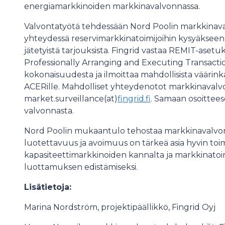
energiamarkkinoiden markkinavalvonnassa.
Valvontatyötä tehdessään Nord Poolin markkinaval
yhteydessä reservimarkkinatoimijoihin kysyäkseen l
jätetyistä tarjouksista. Fingrid vastaa REMIT-as
Professionally Arranging and Executing Transact
kokonaisuudesta ja ilmoittaa mahdollisista väärinkä
ACERille. Mahdolliset yhteydenotot markkinavalvo
market.surveillance(at)
fingrid.fi
. Samaan osoittee
valvonnasta.
Nord Poolin mukaantulo tehostaa markkinavalvon
luotettavuus ja avoimuus on tärkeä asia hyvin toim
kapasiteettimarkkinoiden kannalta ja markkinatoi
luottamuksen edistämiseksi.
Lisätietoja:
Marina Nordström, projektipäällikkö, Fingrid Oyj