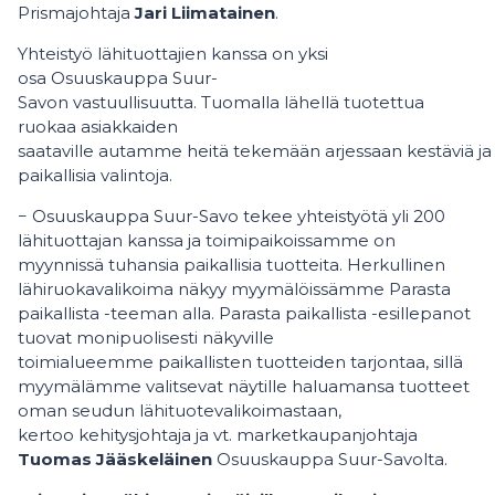
Prismajohtaja
Jari Liimatainen
.
Yhteistyö lähituottajien kanssa on yksi
osa Osuuskauppa Suur-
Savon vastuullisuutta. Tuomalla lähellä tuotettua
ruokaa asiakkaiden
saataville autamme heitä tekemään arjessaan kestäviä ja
paikallisia valintoja.
− Osuuskauppa Suur-Savo tekee yhteistyötä yli 200
lähituottajan kanssa ja toimipaikoissamme on
myynnissä tuhansia paikallisia tuotteita. Herkullinen
lähiruokavalikoima näkyy myymälöissämme Parasta
paikallista -teeman alla. Parasta paikallista -esillepanot
tuovat monipuolisesti näkyville
toimialueemme paikallisten tuotteiden tarjontaa, sillä
myymälämme valitsevat näytille haluamansa tuotteet
oman seudun lähituotevalikoimastaan,
kertoo kehitysjohtaja ja vt. marketkaupanjohtaja
Tuomas Jääskeläinen
Osuuskauppa Suur-Savolta.