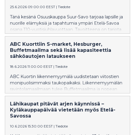
25.6.2026 09:00:00 EEST
|
Tiedote
Tänä kesänä Osuuskauppa Suur-Savo tarjoaa lapsille ja
nuorille elämyksiä ja tapahtumia ympäri Etelä-Savoa
osana 110-vuotisjuhlavuottaan. Tavoitteena on tarjota
alueen lapsille ja nuorille mielekästä kesätekemistä:
liikkumista, uusien taitojen oppimista ja yhdessä
ABC Kuorttiin S-market, Hesburger,
tekemisen iloa.
Buffetmaailma sekä lisää kapasiteettia
sähköautojen lataukseen
18.6.2026 11:00:00 EEST
|
Tiedote
ABC Kuortin liikennemyymälä uudistetaan viitostien
monipuolisimmaksi taukopaikaksi. Liikennemyymälän
ravintolamaailmaan tulee Buffetmaailma ja nopean
syömisen hampurilaisravintola Hesburger.
Osuuskauppa Suur-Savon suunnitelmissa on myös
​​Lähikaupat pitävät arjen käynnissä –
ABC:n Sale-myymälän uudistaminen valikoimaltaan
Kyläkauppapäivää vietetään myös Etelä-
laajemmaksi S-marketiksi. Sähköautoja ladataan
Savossa​
tulevaisuudessa jättikentällä, jossa aseman
10.6.2026 15:30:00 EEST
|
Tiedote
kokonaisteho nousee massiiviseen kolmeen
megawattiin.