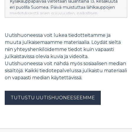
Kyläkauppapäivää vietetään lauantaina 13. kesäkuuta
eri puolilla Suomea. Päivä muistuttaa lähikauppojen
merkityksestä arjen sujuvuuden, paikallisen
elinvoiman ja huoltovarmuuden
tukijana myös meillä Etelä-Savossa.
Uutishuoneessa voit lukea tiedotteitamme ja
muuta julkaisemaamme materiaalia. Löydät sieltä
niin yhteyshenkilöidemme tiedot kuin vapaasti
julkaistavissa olevia kuvia ja videoita.
Uutishuoneessa voit nähdä myös sosiaalisen median
sisältöjä. Kaikki tiedotepalvelussa julkaistu materiaali
on vapaasti median käytettävissä.
TUTUSTU UUTISHUONEESEEMME