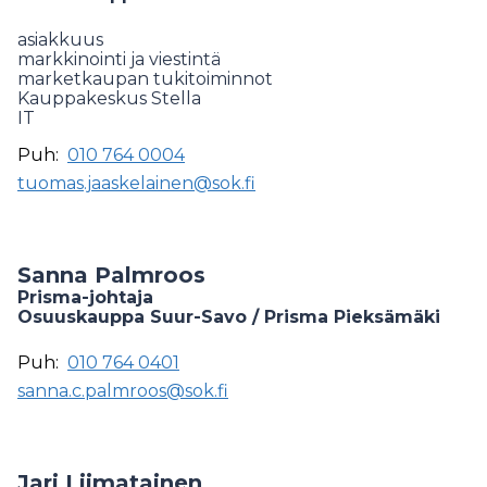
asiakkuus
markkinointi ja viestintä
marketkaupan tukitoiminnot
Kauppakeskus Stella
IT
Puh:
010 764 0004
tuomas.jaaskelainen@sok.fi
Sanna Palmroos
Prisma-johtaja
Osuuskauppa Suur-Savo / Prisma Pieksämäki
Puh:
010 764 0401
sanna.c.palmroos@sok.fi
Jari Liimatainen