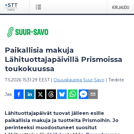
KIRJAUDU
​​Paikallisia makuja
Lähituottajapäivillä Prismoissa
toukokuussa​
7.5.2026 15:31:29 EEST
|
Osuuskauppa Suur-Savo
|
Tiedote
Jaa
Lähituottajapäivät tuovat jälleen esille
paikallisia makuja ja tuotteita Prismoihin. Jo
perinteeksi muodostuneet suositut