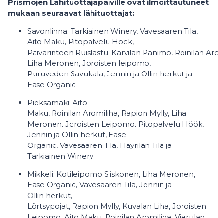
Prismojen Lähituottajapäiville ovat ilmoittautuneet
mukaan seuraavat lähituottajat:
Savonlinna: Tarkiainen Winery, Vavesaaren Tila,
Aito Maku, Pitopalvelu Höök,
Päivärinteen Ruislastu, Karvilan Panimo, Roinilan Aro
Liha Meronen, Joroisten leipomo,
Puruveden Savukala, Jennin ja Ollin herkut ja
Ease Organic
Pieksämäki: Aito
Maku, Roinilan Aromiliha, Rapion Mylly, Liha
Meronen, Joroisten Leipomo, Pitopalvelu Höök,
Jennin ja Ollin herkut, Ease
Organic, Vavesaaren Tila, Häyrilän Tila ja
Tarkiainen Winery
Mikkeli: Kotileipomo Siiskonen, Liha Meronen,
Ease Organic, Vavesaaren Tila, Jennin ja
Ollin herkut,
Lörtsypojat, Rapion Mylly, Kuvalan Liha, Joroisten
Leipomo, Aito Maku, Roinilan Aromiliha, Vierulan