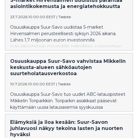
S-market Hirvensalmen uudistus parantaa
asiointikokemusta ja energiatehokkuutta
23.7.2026 10:00:00 EEST
|
Tiedote
Osuuskauppa Suur-Savo uudistaa S-market
Hirvensalmen perusteellisesti syksyn 2026 aikana.
Lähes 1,7 miljoonan euron investoinnilla
nykyaikaistetaan myymälän tekniikkaa, parannetaan
energiatehokkuutta ja kehitetään palveluita
vastaamaan entistä paremmin alueen asiakkaiden
Osuuskauppa Suur-Savo vahvistaa Mikkelin
tarpeita. Uudistustöiden on tarkoitus valmistua vuoden
keskusta-alueen sähköautojen
loppuun mennessä.
suurteholatausverkostoa
10.7.2026 10:00:00 EEST
|
Tiedote
Osuuskauppa Suur-Savo tuo uudet ABC-latauspisteet
Mikkelin Toriparkkiin. Toriparkin asiakkaat pääsevät
käyttämään uusia latausasemia syyskuussa
​​Elämyksiä ja iloa kesään: Suur-Savon
juhlavuosi näkyy tekoina lasten ja nuorten
hyväksi​