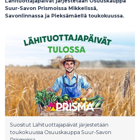
Lähituottajapäivät järjestetään Osuuskauppa
Suur-Savon Prismoissa Mikkelissä,
Savonlinnassa ja Pieksämäellä toukokuussa.
Suositut Lähituottajapäivät järjestetään
toukokuussa Osuuskauppa Suur-Savon
Prismoissa.