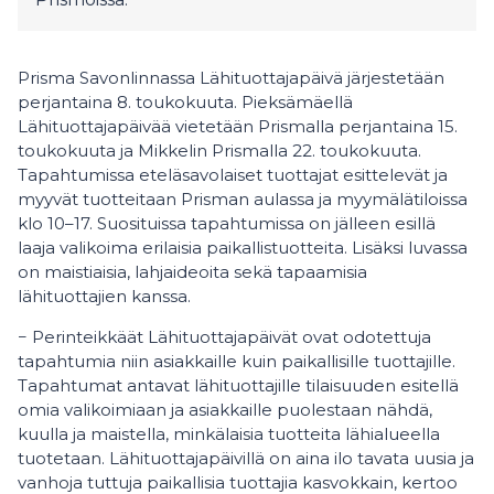
Prisma Savonlinnassa Lähituottajapäivä järjestetään
perjantaina 8. toukokuuta. Pieksämäellä
Lähituottajapäivää vietetään Prismalla perjantaina 15.
toukokuuta ja Mikkelin Prismalla 22. toukokuuta.
Tapahtumissa eteläsavolaiset tuottajat esittelevät ja
myyvät tuotteitaan Prisman aulassa ja myymälätiloissa
klo 10–17. Suosituissa tapahtumissa on jälleen esillä
laaja valikoima erilaisia paikallistuotteita. Lisäksi luvassa
on maistiaisia, lahjaideoita sekä tapaamisia
lähituottajien kanssa.
− Perinteikkäät Lähituottajapäivät ovat odotettuja
tapahtumia niin asiakkaille kuin paikallisille tuottajille.
Tapahtumat antavat lähituottajille tilaisuuden esitellä
omia valikoimiaan ja asiakkaille puolestaan nähdä,
kuulla ja maistella, minkälaisia tuotteita lähialueella
tuotetaan. Lähituottajapäivillä on aina ilo tavata uusia ja
vanhoja tuttuja paikallisia tuottajia kasvokkain, kertoo