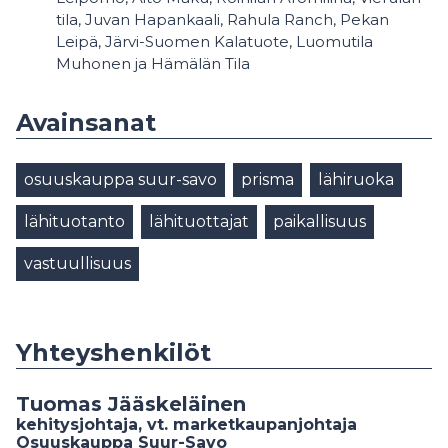
tila, Juvan Hapankaali, Rahula Ranch, Pekan
Leipä, Järvi-Suomen Kalatuote, Luomutila
Muhonen ja Hämälän Tila
Avainsanat
osuuskauppa suur-savo
prisma
lähiruoka
lähituotanto
lähituottajat
paikallisuus
vastuullisuus
Yhteyshenkilöt
Tuomas Jääskeläinen
kehitysjohtaja, vt. marketkaupanjohtaja
Osuuskauppa Suur-Savo