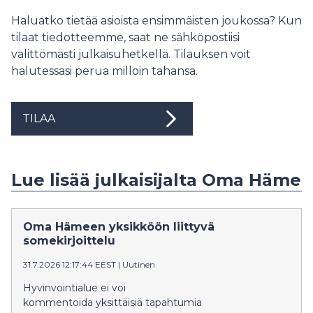
Haluatko tietää asioista ensimmäisten joukossa? Kun
tilaat tiedotteemme, saat ne sähköpostiisi
välittömästi julkaisuhetkellä. Tilauksen voit
halutessasi perua milloin tahansa.
TILAA
Lue lisää julkaisijalta Oma Häme
Oma Hämeen yksikköön liittyvä
somekirjoittelu
31.7.2026 12:17:44 EEST
|
Uutinen
Hyvinvointialue ei voi
kommentoida yksittäisiä tapahtumia