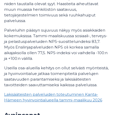
niiden taustalla olevat syyt. Haasteita aiheuttavat
muun muassa henkilöstön saatavuus,
tietojärjestelmien toimivuus sekä ruuhkahuiput
palveluissa.
Palveluihin pääsyn sujuvuus näkyy myös asiakkaiden
kokemuksissa. Tammi-maaliskuussa sosiaali-, terveys-
ja pelastuspalveluiden NPS-suositteluindeksi 83,7.
Myös Ensilinjapalveluiden NPS oli korkea samalla
aikajaksolla ollen 77,5. NPS-indeksi voi vaihdella -100:n
ja +100:n välillä.
Useilla osa-alueilla kehitys on ollut selvästi myönteistä,
ja hyvinvointialue jatkaa toimenpiteitä palvelujen
saatavuuden parantamiseksi ja lakisääteisten
tavoitteiden saavuttamiseksi kaikissa palveluissa.
Lakisääteisten palveluiden toteutuminen Kanta-
Hämeen hyvinvointialueella tammi-maalikuu 2026