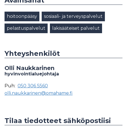
Avainsanat
hoitoonpääsy
sosiaali- ja terveyspalvelut
pelastuspalvelut
lakisääteiset palvelut
Yhteyshenkilöt
Olli Naukkarinen
hyvinvointialuejohtaja
Puh:
050 306 5560
olli.naukkarinen@omahame.fi
Tilaa tiedotteet sähköpostiisi