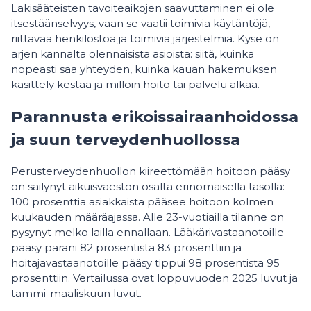
Lakisääteisten tavoiteaikojen saavuttaminen ei ole
itsestäänselvyys, vaan se vaatii toimivia käytäntöjä,
riittävää henkilöstöä ja toimivia järjestelmiä. Kyse on
arjen kannalta olennaisista asioista: siitä, kuinka
nopeasti saa yhteyden, kuinka kauan hakemuksen
käsittely kestää ja milloin hoito tai palvelu alkaa.
Parannusta erikoissairaanhoidossa
ja suun terveydenhuollossa
Perusterveydenhuollon kiireettömään hoitoon pääsy
on säilynyt aikuisväestön osalta erinomaisella tasolla:
100 prosenttia asiakkaista pääsee hoitoon kolmen
kuukauden määräajassa. Alle 23-vuotiailla tilanne on
pysynyt melko lailla ennallaan. Lääkärivastaanotoille
pääsy parani 82 prosentista 83 prosenttiin ja
hoitajavastaanotoille pääsy tippui 98 prosentista 95
prosenttiin. Vertailussa ovat loppuvuoden 2025 luvut ja
tammi-maaliskuun luvut.