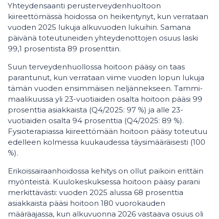
Yhteydensaanti perusterveydenhuoltoon
kiireettömässä hoidossa on heikentynyt, kun verrataan
vuoden 2025 lukuja alkuvuoden lukuihin. Samana
päivänä toteutuneiden yhteydenottojen osuus laski
99,1 prosentista 89 prosenttiin.
Suun terveydenhuollossa hoitoon pääsy on taas
parantunut, kun verrataan viime vuoden lopun lukuja
tämän vuoden ensimmäisen neljännekseen. Tammi-
maalikuussa yli 23-vuotiaiden osalta hoitoon pääsi 99
prosenttia asiakkaista (Q4/2025: 97 %) ja alle 23-
vuotiaiden osalta 94 prosenttia (Q4/2025: 89 %).
Fysioterapiassa kiireettömään hoitoon pääsy toteutuu
edelleen kolmessa kuukaudessa täysimääräisesti (100
%).
Erikoissairaanhoidossa kehitys on ollut paikoin erittäin
myönteistä. Kuulokeskuksessa hoitoon pääsy parani
merkittävästi: vuoden 2025 alussa 68 prosenttia
asiakkaista pääsi hoitoon 180 vuorokauden
määräajassa, kun alkuvuonna 2026 vastaava osuus oli