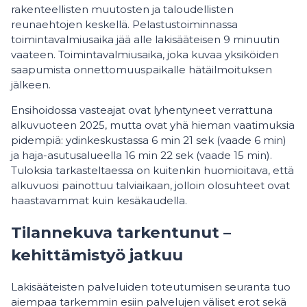
rakenteellisten muutosten ja taloudellisten
reunaehtojen keskellä. Pelastustoiminnassa
toimintavalmiusaika jää alle lakisääteisen 9 minuutin
vaateen. Toimintavalmiusaika, joka kuvaa yksiköiden
saapumista onnettomuuspaikalle hätäilmoituksen
jälkeen.
Ensihoidossa vasteajat ovat lyhentyneet verrattuna
alkuvuoteen 2025, mutta ovat yhä hieman vaatimuksia
pidempiä: ydinkeskustassa 6 min 21 sek (vaade 6 min)
ja haja-asutusalueella 16 min 22 sek (vaade 15 min).
Tuloksia tarkasteltaessa on kuitenkin huomioitava, että
alkuvuosi painottuu talviaikaan, jolloin olosuhteet ovat
haastavammat kuin kesäkaudella.
Tilannekuva tarkentunut –
kehittämistyö jatkuu
Lakisääteisten palveluiden toteutumisen seuranta tuo
aiempaa tarkemmin esiin palvelujen väliset erot sekä