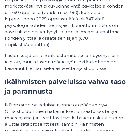
merkittävästi: nyt alkuvuonna yhtä psykologia kohden
oli 760 oppilasta (vaade max 780), kun vielä
loppuvuonna 2025 oppilasmäärä oli 847 yhtä
psykologia kohden. Sen sijaan kuraattorimitoitus on
aavistuksen heikentynyt, ja oppilasmäärä kuraattoria
kohden ylittää lakisääteisen rajan (670
oppilasta/kuraattori).
Lastensuojelussa henkilöstömitoitus on pysynyt lain
rajoissa, mutta lasten määrä työntekijää kohden on
kasvanut hieman sekä avo- että sijaishuollossa.
Ikäihmisten palveluissa vahva taso
ja parannusta
Ikäihmisten palveluissa tilanne on pääosin hyvä.
Omaishoidon tuen hakemukset on saatu käsiteltyä
määräajassa (kriteerit täyttävälle hakemuskuukauden
alusta) sataprosenttisesti, samoin ikäihmisten
palvelutarpeen arviointi toteutuu kaikille kolmen