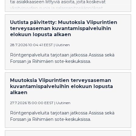
tai asiakkaaseen liittyviä asioita, joita koskevat
yksityisyyden suoja ja salassapitosäännökset.
Uutista päivitetty: Muutoksia Viipurintien
terveysaseman kuvantamispalveluihin
elokuun lopusta alkaen
28.7.2026 10:04:41 EEST
|
Uutinen
Röntgenpalveluita tarjotaan jatkossa Assissa sekä
Forssan ja Riihimäen sote-keskuksissa.
Muutoksia Viipurintien terveysaseman
kuvantamispalveluihin elokuun lopusta
alkaen
27.7.2026 15:00:00 EEST
|
Uutinen
Röntgenpalveluita tarjotaan jatkossa Assissa sekä
Forssan ja Riihimäen sote-keskuksissa.