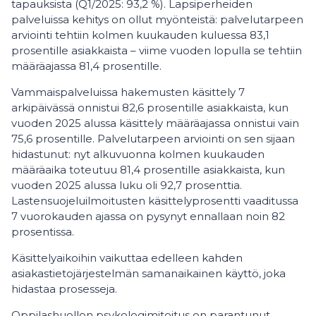
tapauksista (Q1/2025: 93,2 %). Lapsiperheiden
palveluissa kehitys on ollut myönteistä: palvelutarpeen
arviointi tehtiin kolmen kuukauden kuluessa 83,1
prosentille asiakkaista – viime vuoden lopulla se tehtiin
määräajassa 81,4 prosentille.
Vammaispalveluissa hakemusten käsittely 7
arkipäivässä onnistui 82,6 prosentille asiakkaista, kun
vuoden 2025 alussa käsittely määräajassa onnistui vain
75,6 prosentille. Palvelutarpeen arviointi on sen sijaan
hidastunut: nyt alkuvuonna kolmen kuukauden
määräaika toteutuu 81,4 prosentille asiakkaista, kun
vuoden 2025 alussa luku oli 92,7 prosenttia.
Lastensuojeluilmoitusten käsittelyprosentti vaaditussa
7 vuorokauden ajassa on pysynyt ennallaan noin 82
prosentissa.
Käsittelyaikoihin vaikuttaa edelleen kahden
asiakastietojärjestelmän samanaikainen käyttö, joka
hidastaa prosesseja.
Oppilashuollon psykologimitoitus on parantunut