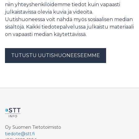
niin yhteyshenkilöidemme tiedot kuin vapaasti
julkaistavissa olevia kuvia ja videoita.
Uutishuoneessa voit nähdä myös sosiaalisen median
sisältöjä. Kaikki tiedotepalvelussa julkaistu materiaali
on vapaasti median käytettävissä.
TUTUSTU UUTISHUONEESEEMME
Oy Suomen Tietotoimisto
tiedote@stt.fi