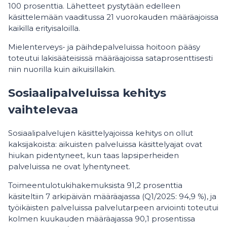
100 prosenttia. Lähetteet pystytään edelleen
käsittelemään vaaditussa 21 vuorokauden määräajoissa
kaikilla erityisaloilla.
Mielenterveys- ja päihdepalveluissa hoitoon pääsy
toteutui lakisääteisissä määräajoissa sataprosenttisesti
niin nuorilla kuin aikuisillakin.
Sosiaalipalveluissa kehitys
vaihtelevaa
Sosiaalipalvelujen käsittelyajoissa kehitys on ollut
kaksijakoista: aikuisten palveluissa käsittelyajat ovat
hiukan pidentyneet, kun taas lapsiperheiden
palveluissa ne ovat lyhentyneet.
Toimeentulotukihakemuksista 91,2 prosenttia
käsiteltiin 7 arkipäivän määräajassa (Q1/2025: 94,9 %), ja
työikäisten palveluissa palvelutarpeen arviointi toteutui
kolmen kuukauden määräajassa 90,1 prosentissa