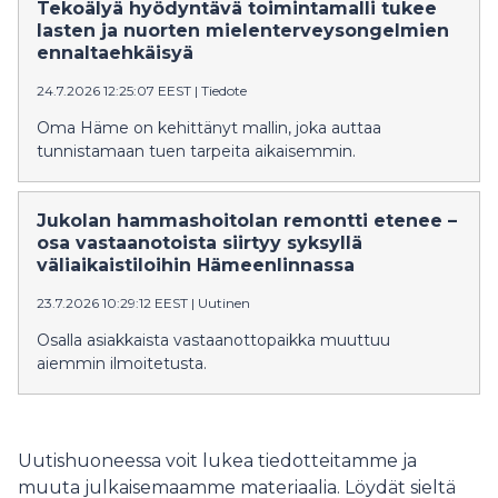
Tekoälyä hyödyntävä toimintamalli tukee
lasten ja nuorten mielenterveysongelmien
ennaltaehkäisyä
24.7.2026 12:25:07 EEST
|
Tiedote
Oma Häme on kehittänyt mallin, joka auttaa
tunnistamaan tuen tarpeita aikaisemmin.
Jukolan hammashoitolan remontti etenee –
osa vastaanotoista siirtyy syksyllä
väliaikaistiloihin Hämeenlinnassa
23.7.2026 10:29:12 EEST
|
Uutinen
Osalla asiakkaista vastaanottopaikka muuttuu
aiemmin ilmoitetusta.
Uutishuoneessa voit lukea tiedotteitamme ja
muuta julkaisemaamme materiaalia. Löydät sieltä