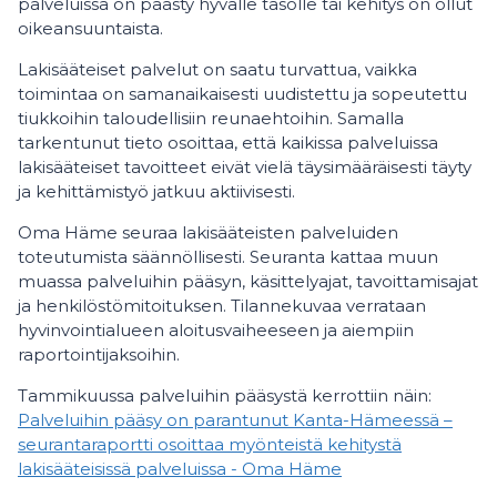
palveluissa on päästy hyvälle tasolle tai kehitys on ollut
oikeansuuntaista.
Lakisääteiset palvelut on saatu turvattua, vaikka
toimintaa on samanaikaisesti uudistettu ja sopeutettu
tiukkoihin taloudellisiin reunaehtoihin. Samalla
tarkentunut tieto osoittaa, että kaikissa palveluissa
lakisääteiset tavoitteet eivät vielä täysimääräisesti täyty
ja kehittämistyö jatkuu aktiivisesti.
Oma Häme seuraa lakisääteisten palveluiden
toteutumista säännöllisesti. Seuranta kattaa muun
muassa palveluihin pääsyn, käsittelyajat, tavoittamisajat
ja henkilöstömitoituksen. Tilannekuvaa verrataan
hyvinvointialueen aloitusvaiheeseen ja aiempiin
raportointijaksoihin.
Tammikuussa palveluihin pääsystä kerrottiin näin:
Palveluihin pääsy on parantunut Kanta-Hämeessä –
seurantaraportti osoittaa myönteistä kehitystä
lakisääteisissä palveluissa - Oma Häme