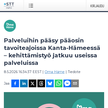
KIRJAUDU
Palveluihin pääsy pääosin
tavoiteajoissa Kanta-Hämeessä
– kehittämistyö jatkuu useissa
palveluissa
8.5.2026 16:34:37 EEST
|
Oma Häme
|
Tiedote
Jaa