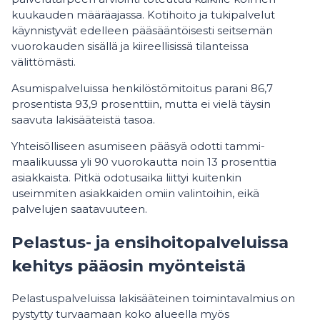
kuukauden määräajassa. Kotihoito ja tukipalvelut
käynnistyvät edelleen pääsääntöisesti seitsemän
vuorokauden sisällä ja kiireellisissä tilanteissa
välittömästi.
Asumispalveluissa henkilöstömitoitus parani 86,7
prosentista 93,9 prosenttiin, mutta ei vielä täysin
saavuta lakisääteistä tasoa.
Yhteisölliseen asumiseen pääsyä odotti tammi-
maalikuussa yli 90 vuorokautta noin 13 prosenttia
asiakkaista. Pitkä odotusaika liittyi kuitenkin
useimmiten asiakkaiden omiin valintoihin, eikä
palvelujen saatavuuteen.
Pelastus- ja ensihoitopalveluissa
kehitys pääosin myönteistä
Pelastuspalveluissa lakisääteinen toimintavalmius on
pystytty turvaamaan koko alueella myös