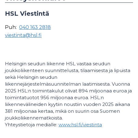
HSL Viestintä
Puh:
040 163 2818
viestinta@hsl.fi
Helsingin seudun liikenne HSL vastaa seudun
joukkoliikenteen suunnittelusta, tilaamisesta ja lipuista
sekä Helsingin seudun
liikennejärjestelmäsuunnitelman laatimisesta. Vuonna
2025 HSL:n toimintakulut olivat 894 miljoonaa euroa ja
toimintatuotot 956 miljoonaa euroa. HSL:n
liikennevälineiden kyytiin noustiin vuoden 2025 aikana
381 miljoonaa kertaa, mikä on suurin osa Suomen
joukkoliikennematkoista.
Yhteystietoja medialle:
www.hsl.fi/viestinta