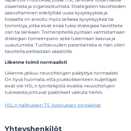
osaamista ja organisoitumista. Strategisten tavoitteiden
saavuttaminen edellyttää uusia kyvykkyyksiä ja
toisaalta on arvioitu myös sellaisia kyvykkyyksiä tai
toimintoja, jotka eivät enää tukisi strategisia tavoitteita
osin tai lainkaan. Toimenpiteillä pyritään varmistamaan
strategian toimeenpano sekä tukemaan kasvua ja
uusiutumista. Tuottavuuden parantamista ei näin ollen
tavoitella pelkästään säästöillä.
Liikenne toimii normaalisti
Liikenne jatkuu neuvottelujen päätyttyä normaalisti.
On hyvä huomata, että joukkoliikenteen kuljettajat
eivät ole HSL:n työntekijöitä eivätkä neuvottelujen
tuloksesta johtuvat päätökset vaikuta heihin.
HSL:n hallituksen 7.5. kokouksen pöytäkirjat
Yhteyshenkilöt