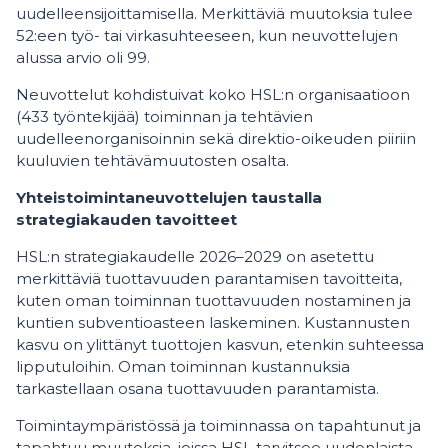
uudelleensijoittamisella. Merkittäviä muutoksia tulee
52:een työ- tai virkasuhteeseen, kun neuvottelujen
alussa arvio oli 99.
Neuvottelut kohdistuivat koko HSL:n organisaatioon
(433 työntekijää) toiminnan ja tehtävien
uudelleenorganisoinnin sekä direktio-oikeuden piiriin
kuuluvien tehtävämuutosten osalta.
Yhteistoimintaneuvottelujen taustalla
strategiakauden tavoitteet
HSL:n strategiakaudelle 2026–2029 on asetettu
merkittäviä tuottavuuden parantamisen tavoitteita,
kuten oman toiminnan tuottavuuden nostaminen ja
kuntien subventioasteen laskeminen. Kustannusten
kasvu on ylittänyt tuottojen kasvun, etenkin suhteessa
lipputuloihin. Oman toiminnan kustannuksia
tarkastellaan osana tuottavuuden parantamista.
Toimintaympäristössä ja toiminnassa on tapahtunut ja
tapahtuu muutoksia, joissa HSL tarvitsee uudenlaista