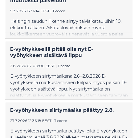
muutoksia palveluun
5.8.2026 15:36:14 EEST
|
Tiedote
Helsingin seudun liikenne siirtyy talviaikatauluihin 10.
elokuuta alkaen. Aikatauluvaihdoksen myötä
joukkoliikenteen vuorovälit tihenevät ja vuoroja palaa
kesätauolta. Syksyn aikana on muutoksia juna-, ratikka-
ja bussiliikenteessä.
E-vyöhykkeellä pitää olla nyt E-
vyöhykkeen sisältävä lippu
3.8.2026 07:00:00 EEST
|
Tiedote
E-vyöhykkeen siirtymäaikana 2.6.–2.8.2026 E-
vyöhykkeellä matkustamiseen kelpasi myös pelkän D-
vyöhykkeen sisältävä lippu. Nyt siirtymäaika on
päättynyt, ja E-vyöhykkeellä matkustamiseen tarvitaan
E-vyöhykkeen sisältävä lippu.
E-vyöhykkeen siirtymäaika päättyy 2.8.
27.7.2026 12:36:18 EEST
|
Tiedote
E-vyöhykkeen siirtymäaika päättyy, eikä E-vyöhykkeen
alueella voi enää 3.8.2026 alkaen matkustaa pelkällä D-