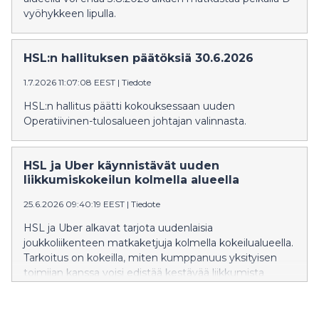
vyöhykkeen lipulla.
HSL:n hallituksen päätöksiä 30.6.2026
1.7.2026 11:07:08 EEST
|
Tiedote
HSL:n hallitus päätti kokouksessaan uuden
Operatiivinen-tulosalueen johtajan valinnasta.
HSL ja Uber käynnistävät uuden
liikkumiskokeilun kolmella alueella
25.6.2026 09:40:19 EEST
|
Tiedote
HSL ja Uber alkavat tarjota uudenlaisia
joukkoliikenteen matkaketjuja kolmella kokeilualueella.
Tarkoitus on kokeilla, miten kumppanuus yksityisen
toimijan kanssa voisi edistää kestävää liikkumista
Helsingin seudulla.