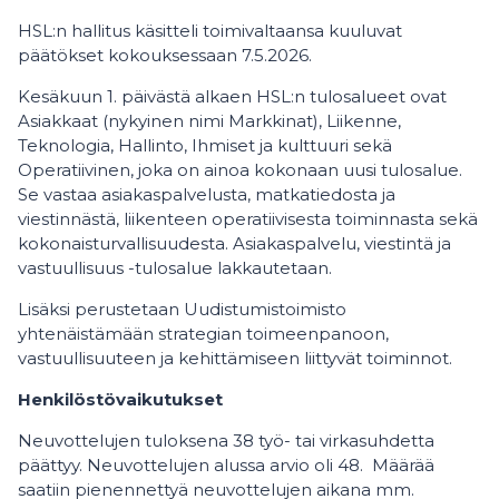
HSL:n hallitus käsitteli toimivaltaansa kuuluvat
päätökset kokouksessaan 7.5.2026.
Kesäkuun 1. päivästä alkaen HSL:n tulosalueet ovat
Asiakkaat (nykyinen nimi Markkinat), Liikenne,
Teknologia, Hallinto, Ihmiset ja kulttuuri sekä
Operatiivinen, joka on ainoa kokonaan uusi tulosalue.
Se vastaa asiakaspalvelusta, matkatiedosta ja
viestinnästä, liikenteen operatiivisesta toiminnasta sekä
kokonaisturvallisuudesta. Asiakaspalvelu, viestintä ja
vastuullisuus -tulosalue lakkautetaan.
Lisäksi perustetaan Uudistumistoimisto
yhtenäistämään strategian toimeenpanoon,
vastuullisuuteen ja kehittämiseen liittyvät toiminnot.
Henkilöstövaikutukset
Neuvottelujen tuloksena 38 työ- tai virkasuhdetta
päättyy. Neuvottelujen alussa arvio oli 48. Määrää
saatiin pienennettyä neuvottelujen aikana mm.