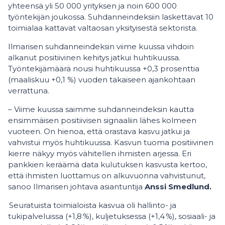
yhteensä yli 50 000 yrityksen ja noin 600 000
työntekijän joukossa. Suhdanneindeksiin laskettavat 10
toimialaa kattavat valtaosan yksityisestä sektorista.
Ilmarisen suhdanneindeksin viime kuussa vihdoin
alkanut positiivinen kehitys jatkui huhtikuussa.
Työntekijämäärä nousi huhtikuussa +0,3 prosenttia
(maaliskuu +0,1 %) vuoden takaiseen ajankohtaan
verrattuna.
– Viime kuussa saimme suhdanneindeksin kautta
ensimmäisen positiivisen signaaliin lähes kolmeen
vuoteen. On hienoa, että orastava kasvu jatkui ja
vahvistui myös huhtikuussa. Kasvun tuoma positiivinen
kierre näkyy myös vähitellen ihmisten arjessa. Eri
pankkien keräämä data kulutuksen kasvusta kertoo,
että ihmisten luottamus on alkuvuonna vahvistunut,
sanoo Ilmarisen johtava asiantuntija
Anssi Smedlund.
Seuratuista toimialoista kasvua oli hallinto- ja
tukipalveluissa (+1,8 %), kuljetuksessa (+1,4 %), sosiaali- ja