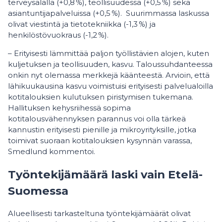
terveysalalla (+0,8 %), teollisuudessa (+0,5 %) sekä
asiantuntijapalveluissa (+0,5 %). Suurimmassa laskussa
olivat viestintä ja tietotekniikka (-1,3 %) ja
henkilöstövuokraus (-1,2 %).
– Erityisesti lämmittää paljon työllistävien alojen, kuten
kuljetuksen ja teollisuuden, kasvu. Taloussuhdanteessa
onkin nyt olemassa merkkejä käänteestä. Arvioin, että
lähikuukausina kasvu voimistuisi erityisesti palvelualoilla
kotitalouksien kulutuksen piristymisen tukemana.
Hallituksen kehysriihessä sopima
kotitalousvähennyksen parannus voi olla tärkeä
kannustin erityisesti pienille ja mikroyrityksille, jotka
toimivat suoraan kotitalouksien kysynnän varassa,
Smedlund kommentoi.
Työntekijämäärä laski vain Etelä-
Suomessa
Alueellisesti tarkasteltuna työntekijämäärät olivat