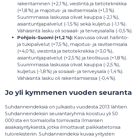
rakentaminen (+2,1 %), viestintä ja tietotekniikka
(+1,8 %) ja majoitus- ja ravitsemisala (+1,3 %).
Suurimmassa laskussa olivat kauppa (-2,1 %),
asiantuntijapalvelut (-1,5 %) sekä kuljetus (-1,1 %).
Vähäisintä lasku oli sosiaali- ja terveysalalla (-0,5 %).
Pohjois-Suomi (+1,2
%):
Kasvussa olivat hallinto-
ja tukipalvelut (+7,5 %), majoitus- ja ravitsemisala
(+4,0 %), viestintä ja tietotekniikka (+3,0 %),
asiantuntijapalvelut (+2,5 %) ja teollisuus (+1,8 %).
Suurimmassa laskussa olivat kauppa (-2,5 %),
kuljetus (-1,8 %) ja sosiaali- ja terveysala (-1,4 %).
Vähäisintä lasku oli rakentamisessa (-0,4 %).
Jo yli kymmenen vuoden seuranta
Suhdanneindeksiä on julkaistu vuodesta 2013 lähtien.
Suhdanneindeksin seurantaryhmä koostuu yli 50
000:sta eri toimialoilla toimivasta Ilmarisen
asiakasyrityksestä, jotka ilmoittavat palkkatietonsa
tulorekisteriin. Suhdanneindeksi kuvaa yritysten