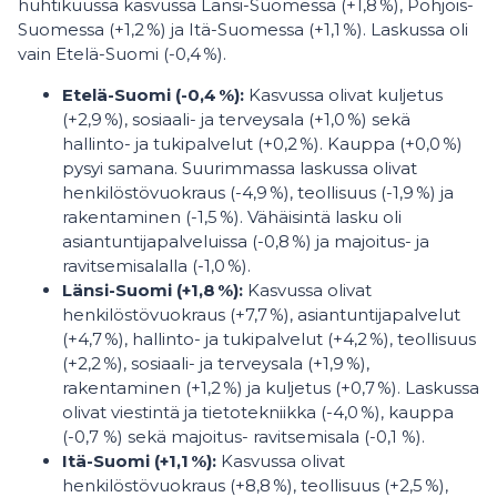
huhtikuussa kasvussa Länsi-Suomessa (+1,8 %), Pohjois-
Suomessa (+1,2 %) ja Itä-Suomessa (+1,1 %). Laskussa oli
vain Etelä-Suomi (-0,4 %).
Etelä-Suomi (-0,4
%):
Kasvussa olivat kuljetus
(+2,9 %), sosiaali- ja terveysala (+1,0 %) sekä
hallinto- ja tukipalvelut (+0,2 %). Kauppa (+0,0 %)
pysyi samana. Suurimmassa laskussa olivat
henkilöstövuokraus (-4,9 %), teollisuus (-1,9 %) ja
rakentaminen (-1,5 %). Vähäisintä lasku oli
asiantuntijapalveluissa (-0,8 %) ja majoitus- ja
ravitsemisalalla (-1,0 %).
Länsi-Suomi (+1,8
%):
Kasvussa olivat
henkilöstövuokraus (+7,7 %), asiantuntijapalvelut
(+4,7 %), hallinto- ja tukipalvelut (+4,2 %), teollisuus
(+2,2 %), sosiaali- ja terveysala (+1,9 %),
rakentaminen (+1,2 %) ja kuljetus (+0,7 %). Laskussa
olivat viestintä ja tietotekniikka (-4,0 %), kauppa
(-0,7 %) sekä majoitus- ravitsemisala (-0,1 %).
Itä-Suomi (+1,1
%):
Kasvussa olivat
henkilöstövuokraus (+8,8 %), teollisuus (+2,5 %),