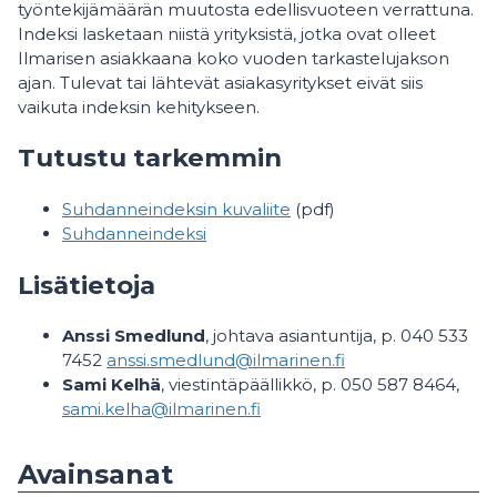
työntekijämäärän muutosta edellisvuoteen verrattuna.
Indeksi lasketaan niistä yrityksistä, jotka ovat olleet
Ilmarisen asiakkaana koko vuoden tarkastelujakson
ajan. Tulevat tai lähtevät asiakasyritykset eivät siis
vaikuta indeksin kehitykseen.
Tutustu tarkemmin
Suhdanneindeksin kuvaliite
(pdf)
Suhdanneindeksi
Lisätietoja
Anssi Smedlund
, johtava asiantuntija, p. 040 533
7452
anssi.smedlund@ilmarinen.fi
Sami Kelhä
, viestintäpäällikkö, p. 050 587 8464,
sami.kelha@ilmarinen.fi
Avainsanat