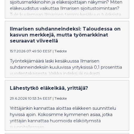
sijoitusmarkkinoihin ja eläkesijoittajan näkymiin? Miten
eläkeuudistus vaikuttaa Ilmarisen sijoitustoimintaan?
Tule kuulemaan Ilmarisen tammi-kesäkuun tuloksista
sekä markkinanäkymistä.
Ilmarisen suhdanneindeksi: Taloudessa on
kasvun merkkejä, mutta työmarkkinat
seuraavat viiveellä
15.7.2026 07:49:50 EEST
|
Tiedote
Työntekijämäärä laski kesäkuussa Ilmarisen
suhdanneindeksiin kuuluvissa yrityksissä 0,1 prosenttia
vuodentakaisesta. Vaikka indeksi jäi niukasti
miinukselle, talouden piristymisestä on merkkejä
näkyvissä. Työmarkkinoilla käänne näkyy kuitenkin
Lähestytkö eläkeikää, yrittäjä?
viiveellä.
29.6.2026 10:53:34 EEST
|
Tiedote
Yrittäjänkin kannattaa aloittaa eläkkeen suunnittelu
hyvissä ajoin. Kokosimme kymmenen asiaa, jotka
yrittäjän kannattaa huomioida eläköitymistä
suunnitellessaan.