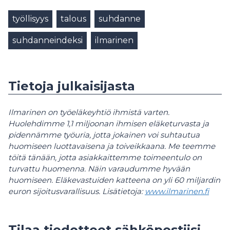
työllisyys
talous
suhdanne
suhdanneindeksi
ilmarinen
Tietoja julkaisijasta
Ilmarinen on työeläkeyhtiö ihmistä varten.
Huolehdimme 1,1 miljoonan ihmisen eläketurvasta ja
pidennämme työuria, jotta jokainen voi suhtautua
huomiseen luottavaisena ja toiveikkaana. Me teemme
töitä tänään, jotta asiakkaittemme toimeentulo on
turvattu huomenna. Näin varaudumme hyvään
huomiseen. Eläkevastuiden katteena on yli 60 miljardin
euron sijoitusvarallisuus. Lisätietoja:
www.ilmarinen.fi
Tilaa tiedotteet sähköpostiisi