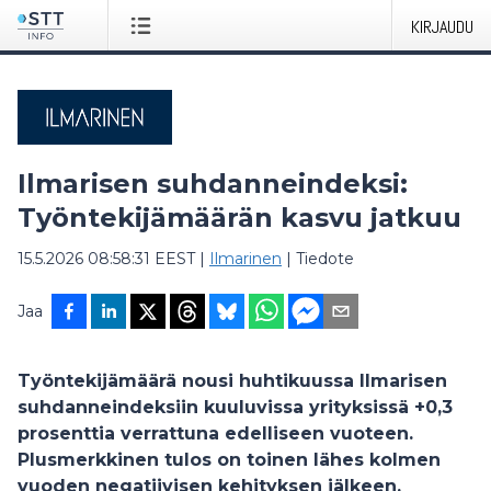
KIRJAUDU
Ilmarisen suhdanneindeksi:
Työntekijämäärän kasvu jatkuu
15.5.2026 08:58:31 EEST
|
Ilmarinen
|
Tiedote
Jaa
Työntekijämäärä nousi huhtikuussa Ilmarisen
suhdanneindeksiin kuuluvissa yrityksissä +0,3
prosenttia verrattuna edelliseen vuoteen.
Plusmerkkinen tulos on toinen lähes kolmen
vuoden negatiivisen kehityksen jälkeen.