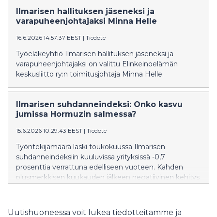
Ilmarisen hallituksen jäseneksi ja
varapuheenjohtajaksi Minna Helle
16.6.2026 14:57:37 EEST
|
Tiedote
Työeläkeyhtiö Ilmarisen hallituksen jäseneksi ja
varapuheenjohtajaksi on valittu Elinkeinoelämän
keskusliitto ry:n toimitusjohtaja Minna Helle.
Ilmarisen suhdanneindeksi: Onko kasvu
jumissa Hormuzin salmessa?
15.6.2026 10:29:43 EEST
|
Tiedote
Työntekijämäärä laski toukokuussa Ilmarisen
suhdanneindeksiin kuuluvissa yrityksissä -0,7
prosenttia verrattuna edelliseen vuoteen. Kahden
plusmerkkisen kuukauden jälkeen negatiivinen kehitys
voi yllättää, mutta talouden käänne on usein aluksi
epätasainen.
Uutishuoneessa voit lukea tiedotteitamme ja