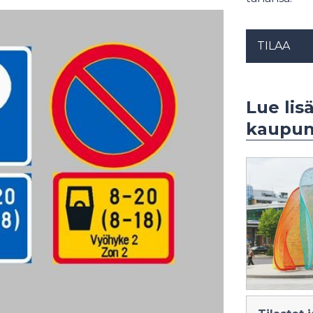
TILAA
Lue lis
kaupunk