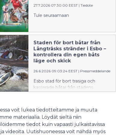
27.7.2026 07:30:00 EEST
|
Tiedote
Tule seuraamaan
Staden för bort båtar från
Långträsks stränder i Esbo –
kontrollera din egen båts
läge och skick
26.6.2026 09:03:24 EEST
|
Pressmeddelande
Esbo stad för bort trasiga och
kasserade båtar från stadens
områden vid Långträsk i Esbo
sommaren 2026. Vi önskar att också
privata markägare för bort kasserade
ssa voit lukea tiedotteitamme ja muuta
båtar från sin mark. Att förvara en
me materiaalia. Löydät sieltä niin
båt kräver alltid markägarens
löidemme tiedot kuin vapaasti julkaistavissa
tillstånd. Det är i första hand båtens
 ja videoita. Uutishuoneessa voit nähdä myös
ägare som ska föra bort den.