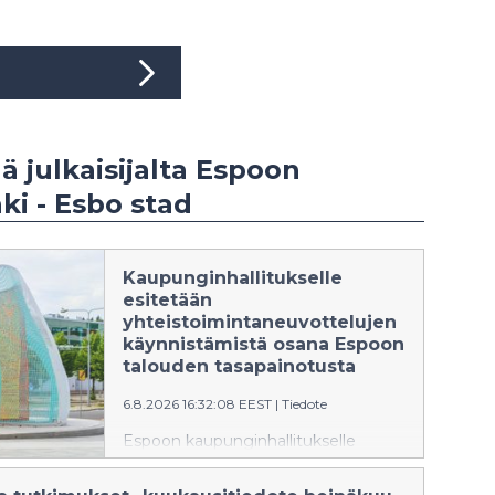
ää julkaisijalta Espoon
i - Esbo stad
Kaupunginhallitukselle
esitetään
yhteistoimintaneuvottelujen
käynnistämistä osana Espoon
talouden tasapainotusta
6.8.2026 16:32:08 EEST
|
Tiedote
Espoon kaupunginhallitukselle
esitetään
yhteistoimintaneuvottelujen