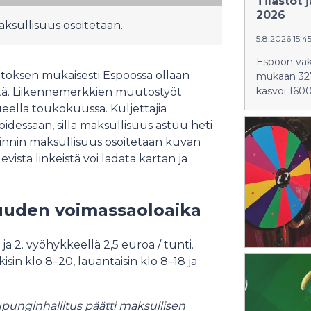
Tilastot
2026
aksullisuus osoitetaan.
5.8.2026 15:4
Espoon väk
öksen mukaisesti Espoossa ollaan
mukaan 327
kasvoi 1600
tä. Liikennemerkkien muutostyöt
ella toukokuussa. Kuljettajia
dessään, sillä maksullisuus astuu heti
innin maksullisuus osoitetaan kuvan
vista linkeistä voi ladata kartan ja
suuden voimassaoloaika
ja 2. vyöhykkeellä 2,5 euroa / tunti.
sin klo 8–20, lauantaisin klo 8–18 ja
aupunginhallitus päätti maksullisen