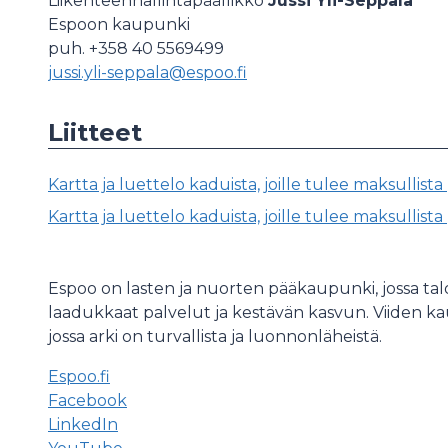
Liikenteenhallintapäällikkö
Jussi Yli-Seppälä
Espoon kaupunki
puh. +358 40 5569499
jussi.yli-seppala@espoo.fi
Liitteet
Kartta ja luettelo kaduista, joille tulee maksullis
Kartta ja luettelo kaduista, joille tulee maksullist
Espoo on lasten ja nuorten pääkaupunki, jossa ta
laadukkaat palvelut ja kestävän kasvun. Viiden 
jossa arki on turvallista ja luonnonläheistä.
Espoo.fi
Facebook
LinkedIn