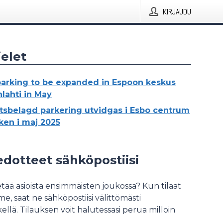
KIRJAUDU
elet
parking to be expanded in Espoon keskus
lahti in May
tsbelagd parkering utvidgas i Esbo centrum
ken i maj 2025
iedotteet sähköpostiisi
tää asioista ensimmäisten joukossa? Kun tilaat
, saat ne sähköpostiisi välittömästi
ellä. Tilauksen voit halutessasi perua milloin