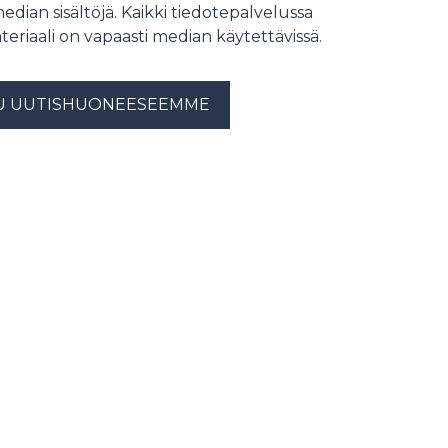
median sisältöjä. Kaikki tiedotepalvelussa
teriaali on vapaasti median käytettävissä.
U UUTISHUONEESEEMME