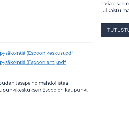
sosiaalisen 
julkaistu ma
TUTUST
ta pysäköintiä (Espoon keskus).pdf
a pysäköintiä (Espoonlahti).pdf
louden tasapaino mahdollistaa
kaupunkikeskuksen Espoo on kaupunki,