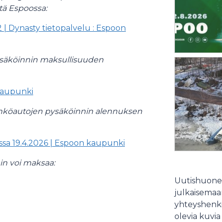
tä Espoossa:
 | Dynasty tietopalvelu : Espoon
pysäköinnin maksullisuuden
kaupunki
ähköautojen pysäköinnin alennuksen
sa 19.4.2026 | Espoon kaupunki
nin voi maksaa:
Uutishuonee
julkaisemaam
yhteyshenki
olevia kuvia