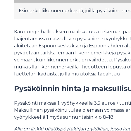
Esimerkit liikennemerkeistä, joilla pysäköinnin m
Kaupunginhallituksen maaliskuussa tekemän päät
laajentamassa maksullisen pysäköinnin vyöhykkei
aloitetaan Espoon keskuksen ja Espoonlahden alue
pyydetään tarkkailemaan liikennemerkkejä pysäköi
voimaan, kun liikennemerkit on vaihdettu. Pysäkö
mukaisilla liikennemerkeillä. Tiedotteen lopussa ole
luettelon kaduista, joilla muutoksia tapahtuu.
Pysäköinnin hinta ja maksulli
Pysäköinti maksaa 1. vyöhykkeellä 3,5 euroa / tunti 
Maksullinen pysäköinti tulee olemaan voimassa arki
vyöhykkeellä 1 myös sunnuntaisin klo 8–18.
Alla on linkki päätöspöytäkirjan pykälään, jossa k