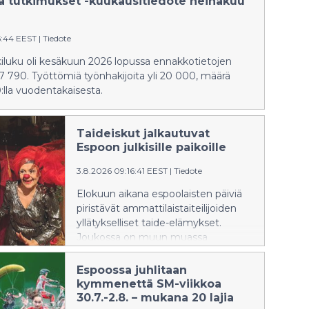
 ja tutkimukset -kuukausitiedote heinäkuu
käynnistämistä 2.9.2026 alkaen.
Neuvottelut koskisivat kaupungin
koko henkilöstöä, ja niiden
5:44 EEST
|
Tiedote
tavoitteena on enintään 10
iluku oli kesäkuun 2026 lopussa ennakkotietojen
miljoonan euron vuosittainen säästö
 790. Työttömiä työnhakijoita yli 20 000, määrä
henkilöstökuluissa.
:lla vuodentakaisesta.
Kaupunginhallitus käsittelee asiaa
kokouksessaan 10.8.2026.
Taideiskut jalkautuvat
Espoon julkisille paikoille
3.8.2026 09:16:41 EEST
|
Tiedote
Elokuun aikana espoolaisten päiviä
piristävät ammattilaistaiteilijoiden
yllätykselliset taide-elämykset.
Joukossa on muun muassa
rauhantahtoa esittelevä yhteisöllinen
esitystaidehanke, nukketeatteria,
Espoossa juhlitaan
tankotanssia ja musiikkiesityksiä.
kymmenettä SM-viikkoa
30.7.-2.8. – mukana 20 lajia