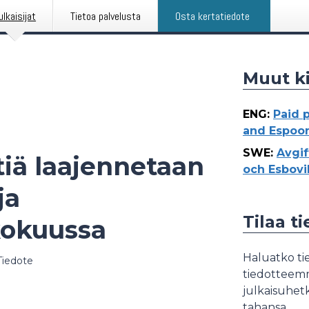
ulkaisijat
Tietoa palvelusta
Osta kertatiedote
Muut ki
ENG
:
Paid 
and Espoon
SWE
:
Avgif
tiä laajennetaan
och Esbovi
ja
Tilaa t
kokuussa
Haluatko tie
Tiedote
tiedotteemme
julkaisuhetk
tahansa.