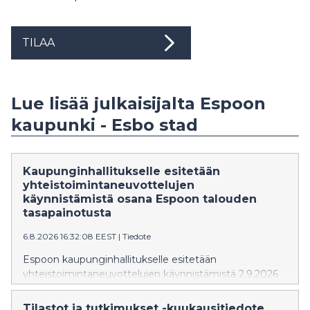
TILAA
Lue lisää julkaisijalta Espoon
kaupunki - Esbo stad
Kaupunginhallitukselle esitetään
yhteistoimintaneuvottelujen
käynnistämistä osana Espoon talouden
tasapainotusta
6.8.2026 16:32:08 EEST
|
Tiedote
Espoon kaupunginhallitukselle esitetään
yhteistoimintaneuvottelujen käynnistämistä 2.9.2026
alkaen. Neuvottelut koskisivat kaupungin koko
henkilöstöä, ja niiden tavoitteena on enintään 10
Tilastot ja tutkimukset -kuukausitiedote