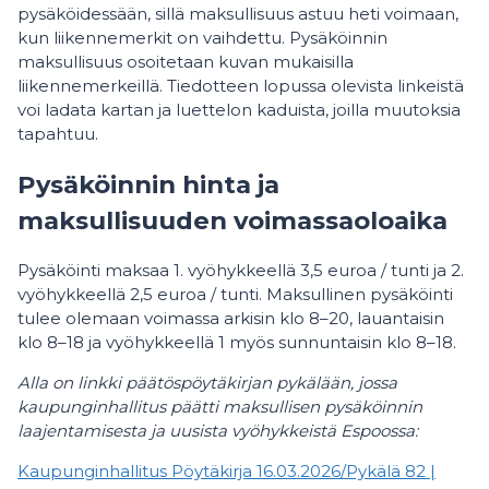
pysäköidessään, sillä maksullisuus astuu heti voimaan,
kun liikennemerkit on vaihdettu. Pysäköinnin
maksullisuus osoitetaan kuvan mukaisilla
liikennemerkeillä. Tiedotteen lopussa olevista linkeistä
voi ladata kartan ja luettelon kaduista, joilla muutoksia
tapahtuu.
Pysäköinnin hinta ja
maksullisuuden voimassaoloaika
Pysäköinti maksaa 1. vyöhykkeellä 3,5 euroa / tunti ja 2.
vyöhykkeellä 2,5 euroa / tunti. Maksullinen pysäköinti
tulee olemaan voimassa arkisin klo 8–20, lauantaisin
klo 8–18 ja vyöhykkeellä 1 myös sunnuntaisin klo 8–18.
Alla on linkki päätöspöytäkirjan pykälään, jossa
kaupunginhallitus päätti maksullisen pysäköinnin
laajentamisesta ja uusista vyöhykkeistä Espoossa:
Kaupunginhallitus Pöytäkirja 16.03.2026/Pykälä 82 |