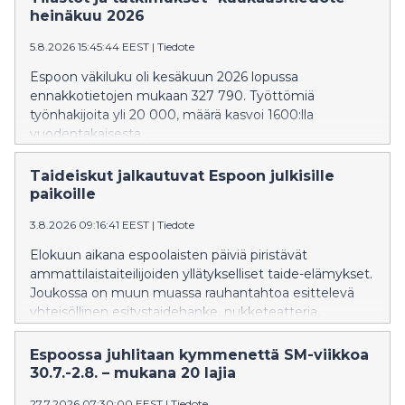
miljoonan euron vuosittainen säästö
heinäkuu 2026
henkilöstökuluissa. Kaupunginhallitus käsittelee asiaa
kokouksessaan 10.8.2026.
5.8.2026 15:45:44 EEST
|
Tiedote
Espoon väkiluku oli kesäkuun 2026 lopussa
ennakkotietojen mukaan 327 790. Työttömiä
työnhakijoita yli 20 000, määrä kasvoi 1600:lla
vuodentakaisesta.
Taideiskut jalkautuvat Espoon julkisille
paikoille
3.8.2026 09:16:41 EEST
|
Tiedote
Elokuun aikana espoolaisten päiviä piristävät
ammattilaistaiteilijoiden yllätykselliset taide-elämykset.
Joukossa on muun muassa rauhantahtoa esittelevä
yhteisöllinen esitystaidehanke, nukketeatteria,
tankotanssia ja musiikkiesityksiä.
Espoossa juhlitaan kymmenettä SM-viikkoa
30.7.-2.8. – mukana 20 lajia
27.7.2026 07:30:00 EEST
|
Tiedote