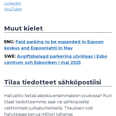
LinkedIn
YouTube
Muut kielet
ENG
:
Paid parking to be expanded in Espoon
keskus and Espoonlahti in May
SWE
:
Avgiftsbelagd parkering utvidgas i Esbo
centrum och Esboviken i maj 2025
Tilaa tiedotteet sähköpostiisi
Haluatko tietää asioista ensimmäisten joukossa? Kun
tilaat tiedotteemme, saat ne sähköpostiisi
välittömästi julkaisuhetkellä. Tilauksen voit
halutessasi perua milloin tahansa.