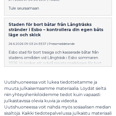
Tule seuraamaan
Staden för bort båtar från Långträsks
stränder i Esbo – kontrollera din egen båts
läge och skick
26.6.2026 09:03:24 EEST
|
Pressmeddelande
Esbo stad för bort trasiga och kasserade båtar från
stadens områden vid Långträsk i Esbo sommaren
2026. Vi önskar att också privata markägare för bort
kasserade båtar från sin mark. Att förvara en båt kräver
alltid markägarens tillstånd. Det är i första hand båtens
ägare som ska föra bort den.
Uutishuoneessa voit lukea tiedotteitamme ja
muuta julkaisemaamme materiaalia. Löydät sieltä
niin yhteyshenkilöidemme tiedot kuin vapaasti
julkaistavissa olevia kuvia ja videoita.
Uutishuoneessa voit nähdä myös sosiaalisen median
sisältöjä. Kaikki tiedotepalvelussa julkaistu materiaali