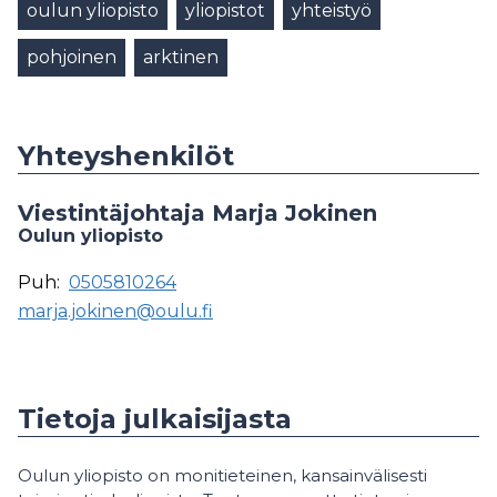
oulun yliopisto
yliopistot
yhteistyö
pohjoinen
arktinen
Yhteyshenkilöt
Viestintäjohtaja Marja Jokinen
Oulun yliopisto
Puh:
0505810264
marja.jokinen@oulu.fi
Tietoja julkaisijasta
Oulun yliopisto on monitieteinen, kansainvälisesti