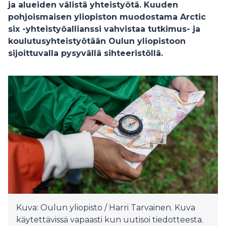
ja alueiden välistä yhteistyötä. Kuuden
pohjoismaisen yliopiston muodostama Arctic
six -yhteistyöallianssi vahvistaa tutkimus- ja
koulutusyhteistyötään Oulun yliopistoon
sijoittuvalla pysyvällä sihteeristöllä.
Kuva: Oulun yliopisto / Harri Tarvainen. Kuva
käytettävissä vapaasti kun uutisoi tiedotteesta.