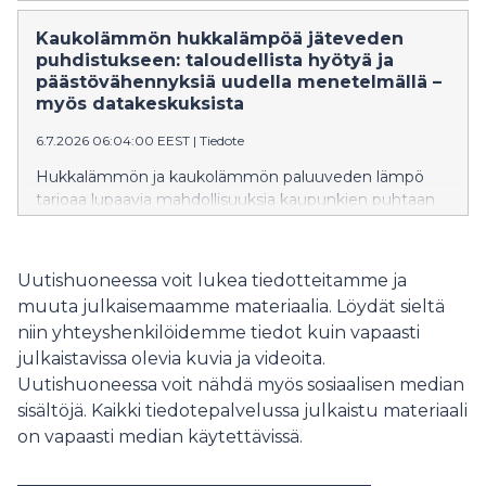
sekä yhä enemmän myös ihmisen vaikutuksen
mukaan.
Kaukolämmön hukkalämpöä jäteveden
puhdistukseen: taloudellista hyötyä ja
päästövähennyksiä uudella menetelmällä –
myös datakeskuksista
6.7.2026 06:04:00 EEST
|
Tiedote
Hukkalämmön ja kaukolämmön paluuveden lämpö
tarjoaa lupaavia mahdollisuuksia kaupunkien puhtaan
siirtymän edistämiseen. Oulun yliopiston Kavereno-
tutkimushankkeen tulosten mukaan energiayhtiön
vuosittainen liiketulos voi parhaimmillaan kasvaa lähes
Uutishuoneessa voit lukea tiedotteitamme ja
40 prosenttia, samalla kun hiilidioksidipäästöt
muuta julkaisemaamme materiaalia. Löydät sieltä
vähenevät noin kolmanneksen.
niin yhteyshenkilöidemme tiedot kuin vapaasti
julkaistavissa olevia kuvia ja videoita.
Uutishuoneessa voit nähdä myös sosiaalisen median
sisältöjä. Kaikki tiedotepalvelussa julkaistu materiaali
on vapaasti median käytettävissä.