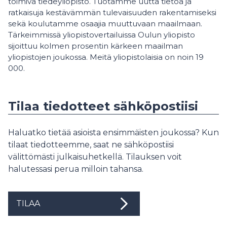
toimiva tiedeyliopisto. Tuotamme uutta tietoa ja
ratkaisuja kestävämmän tulevaisuuden rakentamiseksi
sekä koulutamme osaajia muuttuvaan maailmaan.
Tärkeimmissä yliopistovertailuissa Oulun yliopisto
sijoittuu kolmen prosentin kärkeen maailman
yliopistojen joukossa. Meitä yliopistolaisia on noin 19
000.
Tilaa tiedotteet sähköpostiisi
Haluatko tietää asioista ensimmäisten joukossa? Kun
tilaat tiedotteemme, saat ne sähköpostiisi
välittömästi julkaisuhetkellä. Tilauksen voit
halutessasi perua milloin tahansa.
TILAA