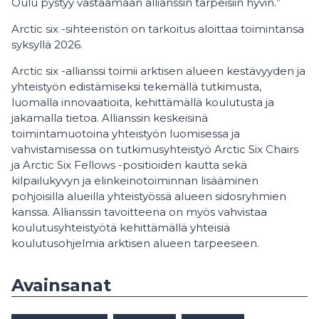
Oulu pystyy vastaamaan allianssin tarpeisiin hyvin.”
Arctic six -sihteeristön on tarkoitus aloittaa toimintansa
syksyllä 2026.
Arctic six -allianssi toimii arktisen alueen kestävyyden ja
yhteistyön edistämiseksi tekemällä tutkimusta,
luomalla innovaatioita, kehittämällä koulutusta ja
jakamalla tietoa. Allianssin keskeisinä
toimintamuotoina yhteistyön luomisessa ja
vahvistamisessa on tutkimusyhteistyö Arctic Six Chairs
ja Arctic Six Fellows -positioiden kautta sekä
kilpailukyvyn ja elinkeinotoiminnan lisääminen
pohjoisilla alueilla yhteistyössä alueen sidosryhmien
kanssa. Allianssin tavoitteena on myös vahvistaa
koulutusyhteistyötä kehittämällä yhteisiä
koulutusohjelmia arktisen alueen tarpeeseen.
Avainsanat