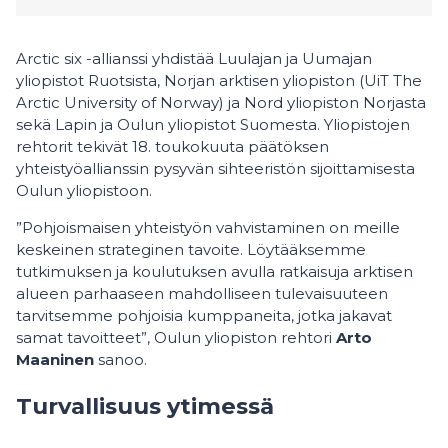
Arctic six -allianssi yhdistää Luulajan ja Uumajan
yliopistot Ruotsista, Norjan arktisen yliopiston (UiT The
Arctic University of Norway) ja Nord yliopiston Norjasta
sekä Lapin ja Oulun yliopistot Suomesta. Yliopistojen
rehtorit tekivät 18. toukokuuta päätöksen
yhteistyöallianssin pysyvän sihteeristön sijoittamisesta
Oulun yliopistoon.
”Pohjoismaisen yhteistyön vahvistaminen on meille
keskeinen strateginen tavoite. Löytääksemme
tutkimuksen ja koulutuksen avulla ratkaisuja arktisen
alueen parhaaseen mahdolliseen tulevaisuuteen
tarvitsemme pohjoisia kumppaneita, jotka jakavat
samat tavoitteet”, Oulun yliopiston rehtori
Arto
Maaninen
sanoo.
Turvallisuus ytimessä