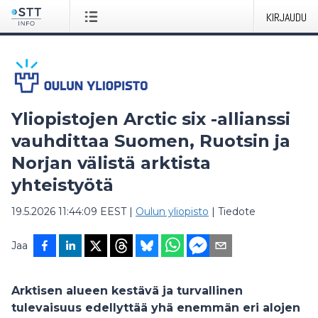
KIRJAUDU
Yliopistojen Arctic six -allianssi
vauhdittaa Suomen, Ruotsin ja
Norjan välistä arktista
yhteistyötä
19.5.2026 11:44:09 EEST
|
Oulun yliopisto
|
Tiedote
Jaa
Arktisen alueen kestävä ja turvallinen
tulevaisuus edellyttää yhä enemmän eri alojen