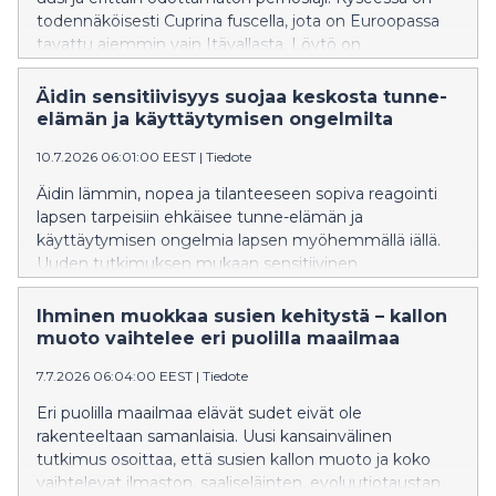
todennäköisesti Cuprina fuscella, jota on Euroopassa
tavattu aiemmin vain Itävallasta. Löytö on
poikkeuksellinen, sillä laji kuuluu alaheimoon, jota ei ole
aiemmin havaittu Suomessa eikä muuallakaan
Äidin sensitiivisyys suojaa keskosta tunne-
Pohjois-Euroopassa.
elämän ja käyttäytymisen ongelmilta
10.7.2026 06:01:00 EEST
|
Tiedote
Äidin lämmin, nopea ja tilanteeseen sopiva reagointi
lapsen tarpeisiin ehkäisee tunne-elämän ja
käyttäytymisen ongelmia lapsen myöhemmällä iällä.
Uuden tutkimuksen mukaan sensitiivinen
vuorovaikutus suojaa etenkin ennenaikaisesti
syntyneitä.
Ihminen muokkaa susien kehitystä – kallon
muoto vaihtelee eri puolilla maailmaa
7.7.2026 06:04:00 EEST
|
Tiedote
Eri puolilla maailmaa elävät sudet eivät ole
rakenteeltaan samanlaisia. Uusi kansainvälinen
tutkimus osoittaa, että susien kallon muoto ja koko
vaihtelevat ilmaston, saaliseläinten, evoluutiotaustan