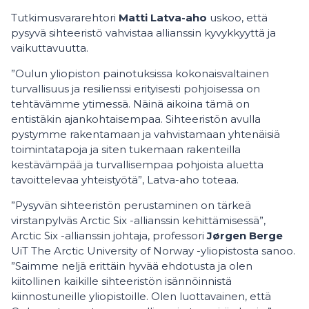
Tutkimusvararehtori
Matti Latva-aho
uskoo, että
pysyvä sihteeristö vahvistaa allianssin kyvykkyyttä ja
vaikuttavuutta.
”Oulun yliopiston painotuksissa kokonaisvaltainen
turvallisuus ja resilienssi erityisesti pohjoisessa on
tehtävämme ytimessä. Näinä aikoina tämä on
entistäkin ajankohtaisempaa. Sihteeristön avulla
pystymme rakentamaan ja vahvistamaan yhtenäisiä
toimintatapoja ja siten tukemaan rakenteilla
kestävämpää ja turvallisempaa pohjoista aluetta
tavoittelevaa yhteistyötä”, Latva-aho toteaa.
”Pysyvän sihteeristön perustaminen on tärkeä
virstanpylväs Arctic Six -allianssin kehittämisessä”,
Arctic Six -allianssin johtaja, professori
Jørgen Berge
UiT The Arctic University of Norway -yliopistosta sanoo.
”Saimme neljä erittäin hyvää ehdotusta ja olen
kiitollinen kaikille sihteeristön isännöinnistä
kiinnostuneille yliopistoille. Olen luottavainen, että