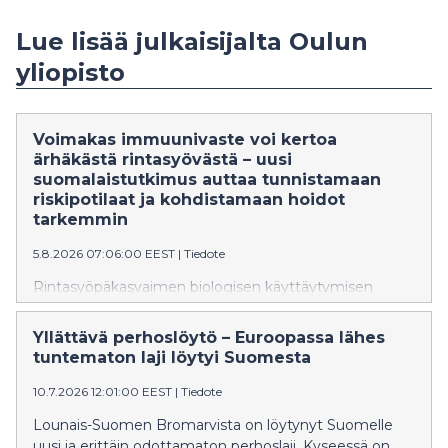
Lue lisää julkaisijalta Oulun
yliopisto
Voimakas immuunivaste voi kertoa
ärhäkästä rintasyövästä – uusi
suomalaistutkimus auttaa tunnistamaan
riskipotilaat ja kohdistamaan hoidot
tarkemmin
5.8.2026 07:06:00 EEST
|
Tiedote
Rintasyöpäkasvaimen biologisen käyttäytymisen
mittaaminen auttaa tunnistamaan jo varhaisessa
vaiheessa ne potilaat, joiden sairaus on erityisen
Yllättävä perhoslöytö – Euroopassa lähes
aggressiivinen. Oulun yliopiston tutkimus tarjoaa
tuntematon laji löytyi Suomesta
pohjan uudenlaiselle biomarkkeripaneelille, jonka avulla
tehokkaimmat hoidot voidaan kohdentaa oikealle
10.7.2026 12:01:00 EEST
|
Tiedote
potilaalle oikeaan aikaan.
Lounais-Suomen Bromarvista on löytynyt Suomelle
uusi ja erittäin odottamaton perhoslaji. Kyseessä on